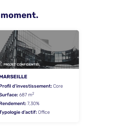
u moment.
PROJET CONFIDENTIEL
P
PARIS
A
Profil d’investissement:
Value
Pro
Added
Opp
2
Surface:
93 m
Su
Rendement:
5%
Re
Typologie d’actif:
Retail
Typ