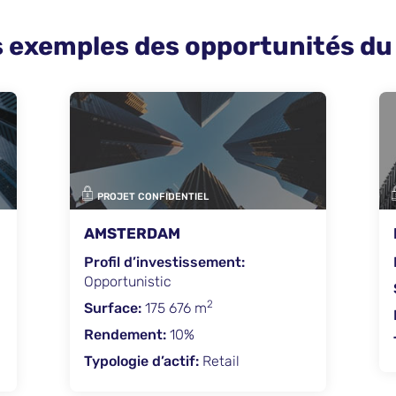
 exemples des opportunités d
PROJET CONFIDENTIEL
MARSEILLE
:
Profil d’investissement:
Core
2
Surface:
687 m
Rendement:
7,30%
Typologie d’actif:
Office