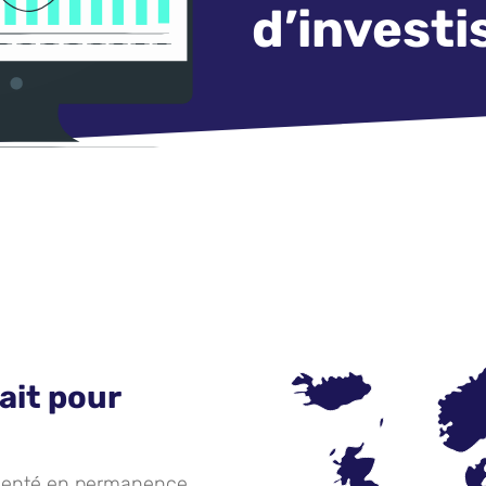
d’invest
fait pour
imenté en permanence