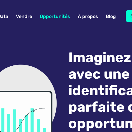
Data
Vendre
Opportunités
À propos
Blog
Imaginez
avec une
identific
parfaite 
opportun