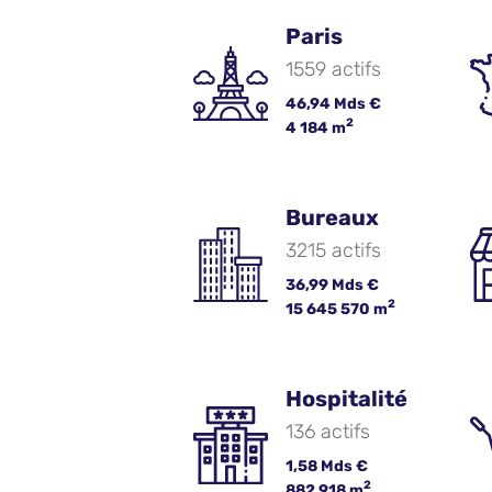
Paris
1559 actifs
46,94 Mds €
2
4 184 m
Bureaux
3215 actifs
36,99 Mds €
2
15 645 570 m
Hospitalité
136 actifs
1,58 Mds €
2
882 918 m