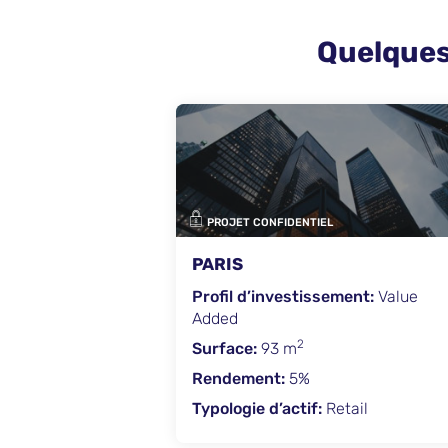
Quelques
FIDENTIEL
PROJET CONFIDENTIEL
AMSTERDAM
nvestissement:
Value
Profil d’investissement
Opportunistic
2
2
3 m
Surface:
175 676 m
t:
5%
Rendement:
10%
’actif:
Retail
Typologie d’actif:
Retail