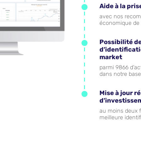
Aide à la pri
avec nos recom
économique de 
Possibilité 
d’identificat
market
parmi 9866 d’ac
dans notre base
Mise à jour r
d’investisse
au moins deux fo
meilleure identi