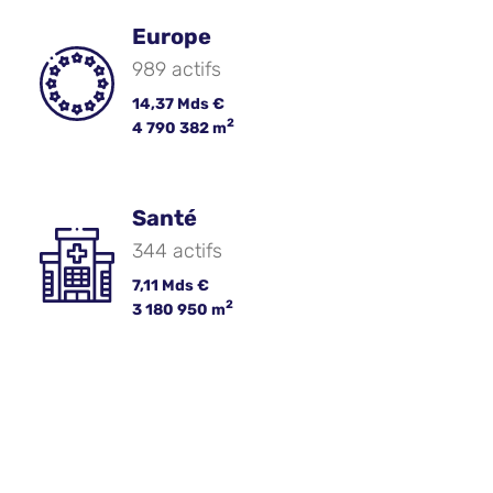
Europe
989 actifs
14,37 Mds €
2
4 790 382 m
Santé
344 actifs
7,11 Mds €
2
3 180 950 m