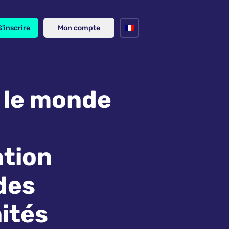
S'inscrire
Mon compte
 le monde
ation
des
ités