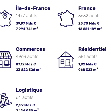
Île-de-France
France
1477 actifs
3632 actifs
39,97 Mds €
25,70 Mds €
2
2
7 994 741 m
12 851 189 m
Commerces
Résidentiel
4963 actifs
381 actifs
87,12 Mds €
1,92 Mds €
2
2
23 822 326 m
968 323 m
Logistique
64 actifs
2,59 Mds €
2
2 124 050 m