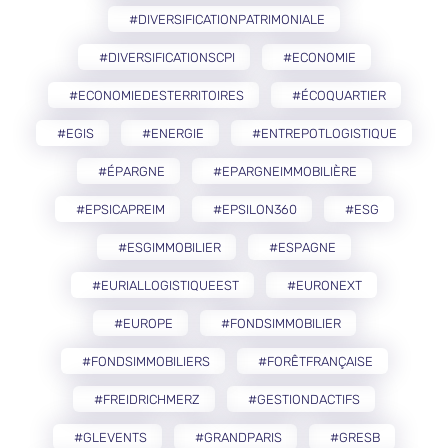
#DIVERSIFICATIONPATRIMONIALE
#DIVERSIFICATIONSCPI
#ECONOMIE
#ECONOMIEDESTERRITOIRES
#ÉCOQUARTIER
#EGIS
#ENERGIE
#ENTREPOTLOGISTIQUE
#ÉPARGNE
#EPARGNEIMMOBILIÈRE
#EPSICAPREIM
#EPSILON360
#ESG
#ESGIMMOBILIER
#ESPAGNE
#EURIALLOGISTIQUEEST
#EURONEXT
#EUROPE
#FONDSIMMOBILIER
#FONDSIMMOBILIERS
#FORÊTFRANÇAISE
#FREIDRICHMERZ
#GESTIONDACTIFS
#GLEVENTS
#GRANDPARIS
#GRESB