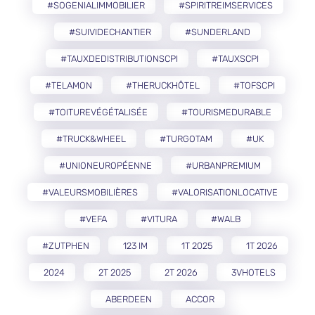
#SOGENIALIMMOBILIER
#SPIRITREIMSERVICES
#SUIVIDECHANTIER
#SUNDERLAND
#TAUXDEDISTRIBUTIONSCPI
#TAUXSCPI
#TELAMON
#THERUCKHÔTEL
#TOFSCPI
#TOITUREVÉGÉTALISÉE
#TOURISMEDURABLE
#TRUCK&WHEEL
#TURGOTAM
#UK
#UNIONEUROPÉENNE
#URBANPREMIUM
#VALEURSMOBILIÈRES
#VALORISATIONLOCATIVE
#VEFA
#VITURA
#WALB
#ZUTPHEN
123 IM
1T 2025
1T 2026
2024
2T 2025
2T 2026
3VHOTELS
ABERDEEN
ACCOR