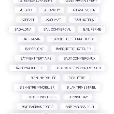
ASNIÈRES-SUR-SEINE
ASSET MANAGEMENT
ATLAND
ATLAND IM
ATLAND VOISIN
ATREAM
AXCLIMAT I
B&B HOTELS
BADALONA
BAIL COMMERCIAL
BAIL FERME
BALTHAZAR
BANQUE DES TERRITOIRES
BARCELONE
BAROMÈTRE HÔTELIER
BÂTIMENT TERTIAIRE
BAUX COMMERCIAUX
BAUX IMMOBILIERS
BEST WESTERN PONT WILSON
BIEN IMMOBILIER
BIEN-ÊTRE
BIEN-ÊTRE IMMOBILIER
BILAN TRIMESTRIEL
BIOTECHNOLOGIES
BIRMINGHAM
BNP PARIBAS FORTIS
BNP PARIBAS REIM