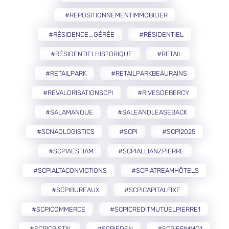
#REPOSITIONNEMENTIMMOBILIER
#RÉSIDENCE_GÉRÉE
#RÉSIDENTIEL
#RÉSIDENTIELHISTORIQUE
#RETAIL
#RETAILPARK
#RETAILPARKBEAURAINS
#REVALORISATIONSCPI
#RIVESDEBERCY
#SALAMANQUE
#SALEANDLEASEBACK
#SCNAOLOGISTICS
#SCPI
#SCPI2025
#SCPIAESTIAM
#SCPIALLIANZPIERRE
#SCPIALTACONVICTIONS
#SCPIATREAMHÔTELS
#SCPIBUREAUX
#SCPICAPITALFIXE
#SCPICOMMERCE
#SCPICREDITMUTUELPIERRE1
#SCPICRISTAL
#SCPIEDEN
#SCPIEFIMMO1