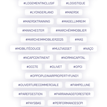
#LOGEMENTINCLUSIF
#LOGISTIQUE
#LYONGERLAND
#MAERSK
#MAERSKTRAINING
#MAGELLIMREIM
#MANCHESTER
#MARCHÉIMMOBILIER
#MARCHEIMMOBILIER2025
#MAS
#MOBILITÉDOUCE
#MULTIASSET
#NAÇO
#NCAPCONTINENT
#NORMACAPITAL
#OCCTE
#OLIVET
#OPCI
#OPPCIPLEINAIRPROPERTYFUND1
#OUVERTURECOMMERCIALE
#PAMPELUNE
#PAREFGESTION
#PARRAINAGEFORESTIER
#PAYSBAS
#PERFORMANCESCPI