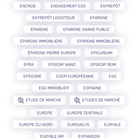
ÉNERGIE
ENGAGEMENT ESG
ENTREPÔT
ENTREPÔT LOGISTIQUE
EPARGNE
ÉPARGNE
EPARGNE GRAND PUBLIC
ÉPARGNE IMMOBILIÈRE
EPARGNE IMMOBILIÈRE
ÉPARGNE PIERRE EUROPE
EPICUREAM
EPRA
EPSICAP NANO
EPSICAP REIM
EPSICARE
ESCPI EUROPÉENNE
ESG
ESG IMMOBILIER
ESPAGNE
ETUDE DE MARCHE
ETUDES DE MARCHÉ
EUROPE
EUROPE CENTRALE
EUROPE DU NORD
EUROVALYS
EURYALE
EURYALE AM
EXPANSION