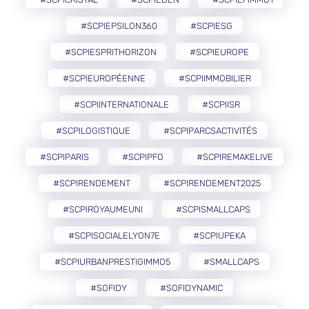
#SCPIEPSILON360
#SCPIESG
#SCPIESPRITHORIZON
#SCPIEUROPE
#SCPIEUROPÉENNE
#SCPIIMMOBILIER
#SCPIINTERNATIONALE
#SCPIISR
#SCPILOGISTIQUE
#SCPIPARCSACTIVITÉS
#SCPIPARIS
#SCPIPFO
#SCPIREMAKELIVE
#SCPIRENDEMENT
#SCPIRENDEMENT2025
#SCPIROYAUMEUNI
#SCPISMALLCAPS
#SCPISOCIALELYON7E
#SCPIUPEKA
#SCPIURBANPRESTIGIMMO5
#SMALLCAPS
#SOFIDY
#SOFIDYNAMIC