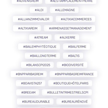
#ADVENISREIM
#AESTIAMPLACEMENTPIERRE
#ALDI
#ALLEMAGNE
#ALLIANZIMMOVALOR
#ALTIXIACOMMERCES
#ALTIXIAREIM
#ARMENASSETMANAGEMENT
#ATREAM
#AUXERRE
#BAILEMPHYTÉOTIQUE
#BAILFERME
#BAILLONGTERME
#BALTIS
#BILANSCPI2025
#BIODIVERSITÉ
#BNPPARIBASREIM
#BNPPARIBASREIMFRANCE
#BOAVISTA257
#BOUTIQUEHÔTELPARIS
#BREEAM
#BULLETINTRIMESTRIELSCPI
#BUREAUDURABLE
#BUREAURÉNOVÉ