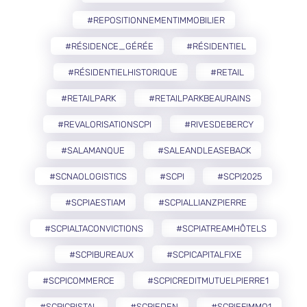
#REPOSITIONNEMENTIMMOBILIER
#RÉSIDENCE_GÉRÉE
#RÉSIDENTIEL
#RÉSIDENTIELHISTORIQUE
#RETAIL
#RETAILPARK
#RETAILPARKBEAURAINS
#REVALORISATIONSCPI
#RIVESDEBERCY
#SALAMANQUE
#SALEANDLEASEBACK
#SCNAOLOGISTICS
#SCPI
#SCPI2025
#SCPIAESTIAM
#SCPIALLIANZPIERRE
#SCPIALTACONVICTIONS
#SCPIATREAMHÔTELS
#SCPIBUREAUX
#SCPICAPITALFIXE
#SCPICOMMERCE
#SCPICREDITMUTUELPIERRE1
#SCPICRISTAL
#SCPIEDEN
#SCPIEFIMMO1