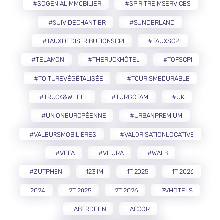
#SOGENIALIMMOBILIER
#SPIRITREIMSERVICES
#SUIVIDECHANTIER
#SUNDERLAND
#TAUXDEDISTRIBUTIONSCPI
#TAUXSCPI
#TELAMON
#THERUCKHÔTEL
#TOFSCPI
#TOITUREVÉGÉTALISÉE
#TOURISMEDURABLE
#TRUCK&WHEEL
#TURGOTAM
#UK
#UNIONEUROPÉENNE
#URBANPREMIUM
#VALEURSMOBILIÈRES
#VALORISATIONLOCATIVE
#VEFA
#VITURA
#WALB
#ZUTPHEN
123 IM
1T 2025
1T 2026
2024
2T 2025
2T 2026
3VHOTELS
ABERDEEN
ACCOR