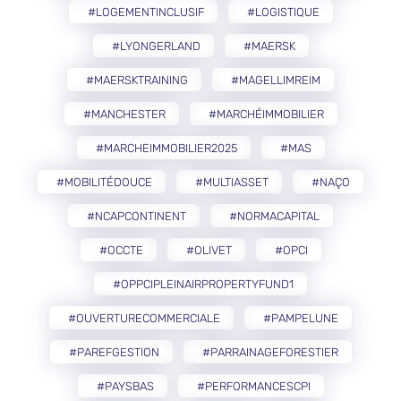
#LOGEMENTINCLUSIF
#LOGISTIQUE
#LYONGERLAND
#MAERSK
#MAERSKTRAINING
#MAGELLIMREIM
#MANCHESTER
#MARCHÉIMMOBILIER
#MARCHEIMMOBILIER2025
#MAS
#MOBILITÉDOUCE
#MULTIASSET
#NAÇO
#NCAPCONTINENT
#NORMACAPITAL
#OCCTE
#OLIVET
#OPCI
#OPPCIPLEINAIRPROPERTYFUND1
#OUVERTURECOMMERCIALE
#PAMPELUNE
#PAREFGESTION
#PARRAINAGEFORESTIER
#PAYSBAS
#PERFORMANCESCPI