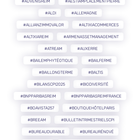
#ADVENISREIM
#AESTIAMPLACEMENTPIERRE
#ALDI
#ALLEMAGNE
#ALLIANZIMMOVALOR
#ALTIXIACOMMERCES
#ALTIXIAREIM
#ARMENASSETMANAGEMENT
#ATREAM
#AUXERRE
#BAILEMPHYTÉOTIQUE
#BAILFERME
#BAILLONGTERME
#BALTIS
#BILANSCPI2025
#BIODIVERSITÉ
#BNPPARIBASREIM
#BNPPARIBASREIMFRANCE
#BOAVISTA257
#BOUTIQUEHÔTELPARIS
#BREEAM
#BULLETINTRIMESTRIELSCPI
#BUREAUDURABLE
#BUREAURÉNOVÉ