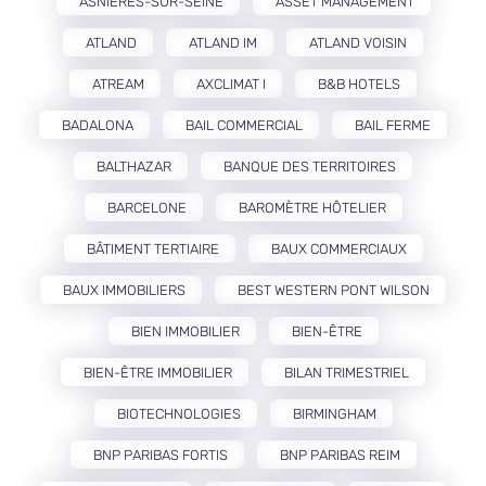
ASNIÈRES-SUR-SEINE
ASSET MANAGEMENT
ATLAND
ATLAND IM
ATLAND VOISIN
ATREAM
AXCLIMAT I
B&B HOTELS
BADALONA
BAIL COMMERCIAL
BAIL FERME
BALTHAZAR
BANQUE DES TERRITOIRES
BARCELONE
BAROMÈTRE HÔTELIER
BÂTIMENT TERTIAIRE
BAUX COMMERCIAUX
BAUX IMMOBILIERS
BEST WESTERN PONT WILSON
BIEN IMMOBILIER
BIEN-ÊTRE
BIEN-ÊTRE IMMOBILIER
BILAN TRIMESTRIEL
BIOTECHNOLOGIES
BIRMINGHAM
BNP PARIBAS FORTIS
BNP PARIBAS REIM