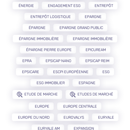
ÉNERGIE
ENGAGEMENT ESG
ENTREPÔT
ENTREPÔT LOGISTIQUE
EPARGNE
ÉPARGNE
EPARGNE GRAND PUBLIC
ÉPARGNE IMMOBILIÈRE
EPARGNE IMMOBILIÈRE
ÉPARGNE PIERRE EUROPE
EPICUREAM
EPRA
EPSICAP NANO
EPSICAP REIM
EPSICARE
ESCPI EUROPÉENNE
ESG
ESG IMMOBILIER
ESPAGNE
ETUDE DE MARCHE
ETUDES DE MARCHÉ
EUROPE
EUROPE CENTRALE
EUROPE DU NORD
EUROVALYS
EURYALE
EURYALE AM
EXPANSION