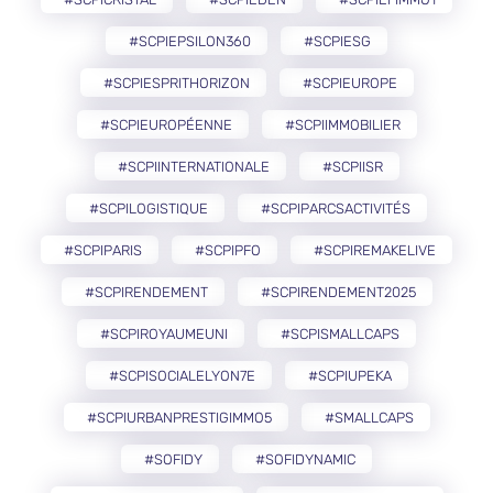
#SCPIEPSILON360
#SCPIESG
#SCPIESPRITHORIZON
#SCPIEUROPE
#SCPIEUROPÉENNE
#SCPIIMMOBILIER
#SCPIINTERNATIONALE
#SCPIISR
#SCPILOGISTIQUE
#SCPIPARCSACTIVITÉS
#SCPIPARIS
#SCPIPFO
#SCPIREMAKELIVE
#SCPIRENDEMENT
#SCPIRENDEMENT2025
#SCPIROYAUMEUNI
#SCPISMALLCAPS
#SCPISOCIALELYON7E
#SCPIUPEKA
#SCPIURBANPRESTIGIMMO5
#SMALLCAPS
#SOFIDY
#SOFIDYNAMIC