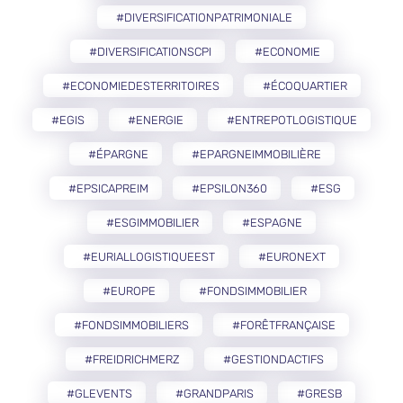
#DIVERSIFICATIONPATRIMONIALE
#DIVERSIFICATIONSCPI
#ECONOMIE
#ECONOMIEDESTERRITOIRES
#ÉCOQUARTIER
#EGIS
#ENERGIE
#ENTREPOTLOGISTIQUE
#ÉPARGNE
#EPARGNEIMMOBILIÈRE
#EPSICAPREIM
#EPSILON360
#ESG
#ESGIMMOBILIER
#ESPAGNE
#EURIALLOGISTIQUEEST
#EURONEXT
#EUROPE
#FONDSIMMOBILIER
#FONDSIMMOBILIERS
#FORÊTFRANÇAISE
#FREIDRICHMERZ
#GESTIONDACTIFS
#GLEVENTS
#GRANDPARIS
#GRESB