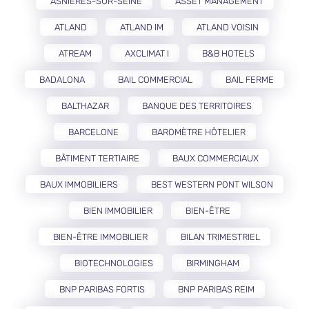
ASNIÈRES-SUR-SEINE
ASSET MANAGEMENT
ATLAND
ATLAND IM
ATLAND VOISIN
ATREAM
AXCLIMAT I
B&B HOTELS
BADALONA
BAIL COMMERCIAL
BAIL FERME
BALTHAZAR
BANQUE DES TERRITOIRES
BARCELONE
BAROMÈTRE HÔTELIER
BÂTIMENT TERTIAIRE
BAUX COMMERCIAUX
BAUX IMMOBILIERS
BEST WESTERN PONT WILSON
BIEN IMMOBILIER
BIEN-ÊTRE
BIEN-ÊTRE IMMOBILIER
BILAN TRIMESTRIEL
BIOTECHNOLOGIES
BIRMINGHAM
BNP PARIBAS FORTIS
BNP PARIBAS REIM