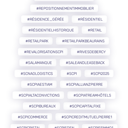
#REPOSITIONNEMENTIMMOBILIER
#RÉSIDENCE_GÉRÉE
#RÉSIDENTIEL
#RÉSIDENTIELHISTORIQUE
#RETAIL
#RETAILPARK
#RETAILPARKBEAURAINS
#REVALORISATIONSCPI
#RIVESDEBERCY
#SALAMANQUE
#SALEANDLEASEBACK
#SCNAOLOGISTICS
#SCPI
#SCPI2025
#SCPIAESTIAM
#SCPIALLIANZPIERRE
#SCPIALTACONVICTIONS
#SCPIATREAMHÔTELS
#SCPIBUREAUX
#SCPICAPITALFIXE
#SCPICOMMERCE
#SCPICREDITMUTUELPIERRE1
#SCPICRISTAL
#SCPIEDEN
#SCPIEFIMMO1