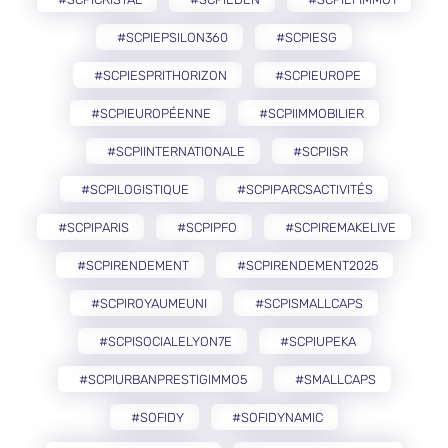
#SCPIEPSILON360
#SCPIESG
#SCPIESPRITHORIZON
#SCPIEUROPE
#SCPIEUROPÉENNE
#SCPIIMMOBILIER
#SCPIINTERNATIONALE
#SCPIISR
#SCPILOGISTIQUE
#SCPIPARCSACTIVITÉS
#SCPIPARIS
#SCPIPFO
#SCPIREMAKELIVE
#SCPIRENDEMENT
#SCPIRENDEMENT2025
#SCPIROYAUMEUNI
#SCPISMALLCAPS
#SCPISOCIALELYON7E
#SCPIUPEKA
#SCPIURBANPRESTIGIMMO5
#SMALLCAPS
#SOFIDY
#SOFIDYNAMIC