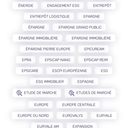
ÉNERGIE
ENGAGEMENT ESG
ENTREPÔT
ENTREPÔT LOGISTIQUE
EPARGNE
ÉPARGNE
EPARGNE GRAND PUBLIC
ÉPARGNE IMMOBILIÈRE
EPARGNE IMMOBILIÈRE
ÉPARGNE PIERRE EUROPE
EPICUREAM
EPRA
EPSICAP NANO
EPSICAP REIM
EPSICARE
ESCPI EUROPÉENNE
ESG
ESG IMMOBILIER
ESPAGNE
ETUDE DE MARCHE
ETUDES DE MARCHÉ
EUROPE
EUROPE CENTRALE
EUROPE DU NORD
EUROVALYS
EURYALE
EURYALE AM
EXPANSION