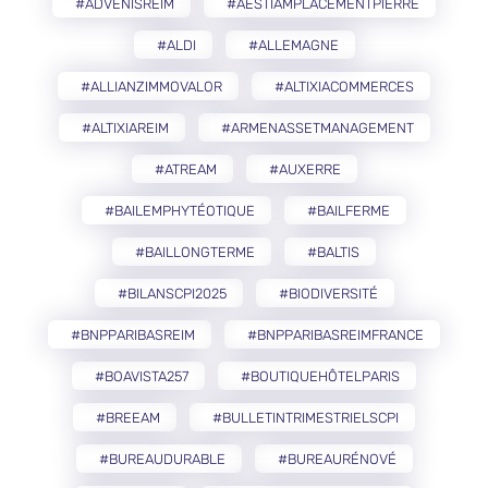
#ADVENISREIM
#AESTIAMPLACEMENTPIERRE
#ALDI
#ALLEMAGNE
#ALLIANZIMMOVALOR
#ALTIXIACOMMERCES
#ALTIXIAREIM
#ARMENASSETMANAGEMENT
#ATREAM
#AUXERRE
#BAILEMPHYTÉOTIQUE
#BAILFERME
#BAILLONGTERME
#BALTIS
#BILANSCPI2025
#BIODIVERSITÉ
#BNPPARIBASREIM
#BNPPARIBASREIMFRANCE
#BOAVISTA257
#BOUTIQUEHÔTELPARIS
#BREEAM
#BULLETINTRIMESTRIELSCPI
#BUREAUDURABLE
#BUREAURÉNOVÉ