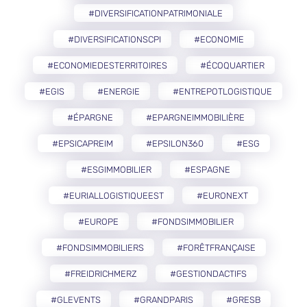
#DIVERSIFICATIONPATRIMONIALE
#DIVERSIFICATIONSCPI
#ECONOMIE
#ECONOMIEDESTERRITOIRES
#ÉCOQUARTIER
#EGIS
#ENERGIE
#ENTREPOTLOGISTIQUE
#ÉPARGNE
#EPARGNEIMMOBILIÈRE
#EPSICAPREIM
#EPSILON360
#ESG
#ESGIMMOBILIER
#ESPAGNE
#EURIALLOGISTIQUEEST
#EURONEXT
#EUROPE
#FONDSIMMOBILIER
#FONDSIMMOBILIERS
#FORÊTFRANÇAISE
#FREIDRICHMERZ
#GESTIONDACTIFS
#GLEVENTS
#GRANDPARIS
#GRESB