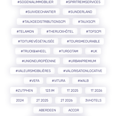
#SOGENIALIMMOBILIER
#SPIRITREIMSERVICES
#SUIVIDECHANTIER
#SUNDERLAND
#TAUXDEDISTRIBUTIONSCPI
#TAUXSCPI
#TELAMON
#THERUCKHÔTEL
#TOFSCPI
#TOITUREVÉGÉTALISÉE
#TOURISMEDURABLE
#TRUCK&WHEEL
#TURGOTAM
#UK
#UNIONEUROPÉENNE
#URBANPREMIUM
#VALEURSMOBILIÈRES
#VALORISATIONLOCATIVE
#VEFA
#VITURA
#WALB
#ZUTPHEN
123 IM
1T 2025
1T 2026
2024
2T 2025
2T 2026
3VHOTELS
ABERDEEN
ACCOR