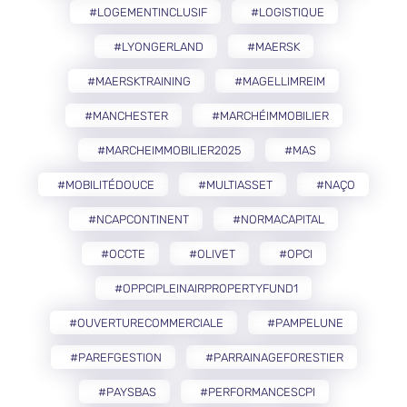
#LOGEMENTINCLUSIF
#LOGISTIQUE
#LYONGERLAND
#MAERSK
#MAERSKTRAINING
#MAGELLIMREIM
#MANCHESTER
#MARCHÉIMMOBILIER
#MARCHEIMMOBILIER2025
#MAS
#MOBILITÉDOUCE
#MULTIASSET
#NAÇO
#NCAPCONTINENT
#NORMACAPITAL
#OCCTE
#OLIVET
#OPCI
#OPPCIPLEINAIRPROPERTYFUND1
#OUVERTURECOMMERCIALE
#PAMPELUNE
#PAREFGESTION
#PARRAINAGEFORESTIER
#PAYSBAS
#PERFORMANCESCPI