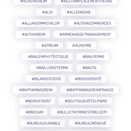
#ADVENISREIM
#AESTIAMPLACEMENTPIERRE
#ALDI
#ALLEMAGNE
#ALLIANZIMMOVALOR
#ALTIXIACOMMERCES
#ALTIXIAREIM
#ARMENASSETMANAGEMENT
#ATREAM
#AUXERRE
#BAILEMPHYTÉOTIQUE
#BAILFERME
#BAILLONGTERME
#BALTIS
#BILANSCPI2025
#BIODIVERSITÉ
#BNPPARIBASREIM
#BNPPARIBASREIMFRANCE
#BOAVISTA257
#BOUTIQUEHÔTELPARIS
#BREEAM
#BULLETINTRIMESTRIELSCPI
#BUREAUDURABLE
#BUREAURÉNOVÉ