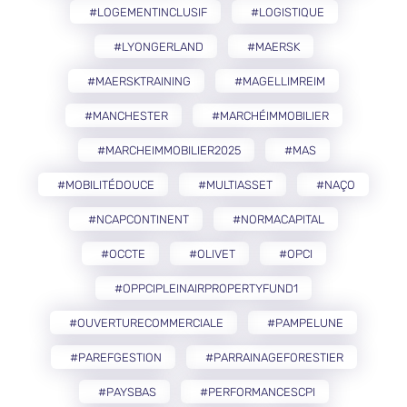
#LOGEMENTINCLUSIF
#LOGISTIQUE
#LYONGERLAND
#MAERSK
#MAERSKTRAINING
#MAGELLIMREIM
#MANCHESTER
#MARCHÉIMMOBILIER
#MARCHEIMMOBILIER2025
#MAS
#MOBILITÉDOUCE
#MULTIASSET
#NAÇO
#NCAPCONTINENT
#NORMACAPITAL
#OCCTE
#OLIVET
#OPCI
#OPPCIPLEINAIRPROPERTYFUND1
#OUVERTURECOMMERCIALE
#PAMPELUNE
#PAREFGESTION
#PARRAINAGEFORESTIER
#PAYSBAS
#PERFORMANCESCPI