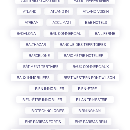
ASNIÈRES-SUR-SEINE
ASSET MANAGEMENT
ATLAND
ATLAND IM
ATLAND VOISIN
ATREAM
AXCLIMAT I
B&B HOTELS
BADALONA
BAIL COMMERCIAL
BAIL FERME
BALTHAZAR
BANQUE DES TERRITOIRES
BARCELONE
BAROMÈTRE HÔTELIER
BÂTIMENT TERTIAIRE
BAUX COMMERCIAUX
BAUX IMMOBILIERS
BEST WESTERN PONT WILSON
BIEN IMMOBILIER
BIEN-ÊTRE
BIEN-ÊTRE IMMOBILIER
BILAN TRIMESTRIEL
BIOTECHNOLOGIES
BIRMINGHAM
BNP PARIBAS FORTIS
BNP PARIBAS REIM