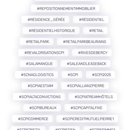
#REPOSITIONNEMENTIMMOBILIER
#RÉSIDENCE_GÉRÉE
#RÉSIDENTIEL
#RÉSIDENTIELHISTORIQUE
#RETAIL
#RETAILPARK
#RETAILPARKBEAURAINS
#REVALORISATIONSCPI
#RIVESDEBERCY
#SALAMANQUE
#SALEANDLEASEBACK
#SCNAOLOGISTICS
#SCPI
#SCPI2025
#SCPIAESTIAM
#SCPIALLIANZPIERRE
#SCPIALTACONVICTIONS
#SCPIATREAMHÔTELS
#SCPIBUREAUX
#SCPICAPITALFIXE
#SCPICOMMERCE
#SCPICREDITMUTUELPIERRE1
#SCPICRISTAL
#SCPIEDEN
#SCPIEFIMMO1