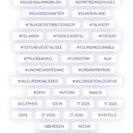
#SOGENIALIMMOBILIER
#SPIRITREIMSERVICES
#SUIVIDECHANTIER
#SUNDERLAND
#TAUXDEDISTRIBUTIONSCPI
#TAUXSCPI
#TELAMON
#THERUCKHÔTEL
#TOFSCPI
#TOITUREVÉGÉTALISÉE
#TOURISMEDURABLE
#TRUCK&WHEEL
#TURGOTAM
#UK
#UNIONEUROPÉENNE
#URBANPREMIUM
#VALEURSMOBILIÈRES
#VALORISATIONLOCATIVE
#VEFA
#VITURA
#WALB
#ZUTPHEN
123 IM
1T 2025
1T 2026
2024
2T 2025
2T 2026
3VHOTELS
ABERDEEN
ACCOR