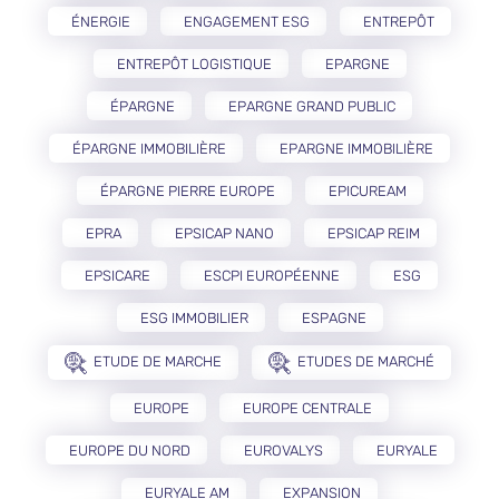
ÉNERGIE
ENGAGEMENT ESG
ENTREPÔT
ENTREPÔT LOGISTIQUE
EPARGNE
ÉPARGNE
EPARGNE GRAND PUBLIC
ÉPARGNE IMMOBILIÈRE
EPARGNE IMMOBILIÈRE
ÉPARGNE PIERRE EUROPE
EPICUREAM
EPRA
EPSICAP NANO
EPSICAP REIM
EPSICARE
ESCPI EUROPÉENNE
ESG
ESG IMMOBILIER
ESPAGNE
ETUDE DE MARCHE
ETUDES DE MARCHÉ
EUROPE
EUROPE CENTRALE
EUROPE DU NORD
EUROVALYS
EURYALE
EURYALE AM
EXPANSION