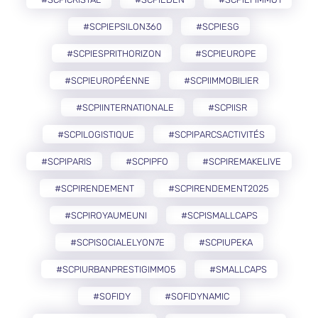
#SCPIEPSILON360
#SCPIESG
#SCPIESPRITHORIZON
#SCPIEUROPE
#SCPIEUROPÉENNE
#SCPIIMMOBILIER
#SCPIINTERNATIONALE
#SCPIISR
#SCPILOGISTIQUE
#SCPIPARCSACTIVITÉS
#SCPIPARIS
#SCPIPFO
#SCPIREMAKELIVE
#SCPIRENDEMENT
#SCPIRENDEMENT2025
#SCPIROYAUMEUNI
#SCPISMALLCAPS
#SCPISOCIALELYON7E
#SCPIUPEKA
#SCPIURBANPRESTIGIMMO5
#SMALLCAPS
#SOFIDY
#SOFIDYNAMIC