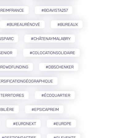
SREIMFRANCE
#BOAVISTA257
#BUREAURÉNOVÉ
#BUREAUX
ISPARC
#CHÂTENAYMALABRY
SENIOR
#COLOCATIONSOLIDAIRE
CROWDFUNDING
#DBSCHENKER
ERSIFICATIONGÉOGRAPHIQUE
TERRITOIRES
#ÉCOQUARTIER
BILIÈRE
#EPSICAPREIM
#EURONEXT
#EUROPE
#GESTIONDACTIFS
#GLEVENTS