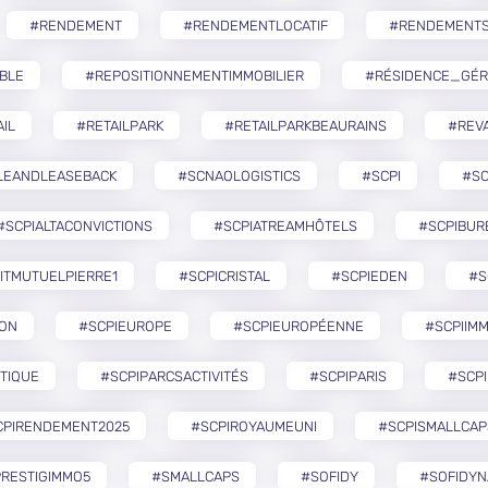
#RENDEMENT
#RENDEMENTLOCATIF
#RENDEMENTS
BLE
#REPOSITIONNEMENTIMMOBILIER
#RÉSIDENCE_GÉR
IL
#RETAILPARK
#RETAILPARKBEAURAINS
#REVA
LEANDLEASEBACK
#SCNAOLOGISTICS
#SCPI
#SC
#SCPIALTACONVICTIONS
#SCPIATREAMHÔTELS
#SCPIBUR
ITMUTUELPIERRE1
#SCPICRISTAL
#SCPIEDEN
#S
ZON
#SCPIEUROPE
#SCPIEUROPÉENNE
#SCPIIMM
TIQUE
#SCPIPARCSACTIVITÉS
#SCPIPARIS
#SCPI
CPIRENDEMENT2025
#SCPIROYAUMEUNI
#SCPISMALLCAP
RESTIGIMMO5
#SMALLCAPS
#SOFIDY
#SOFIDYN