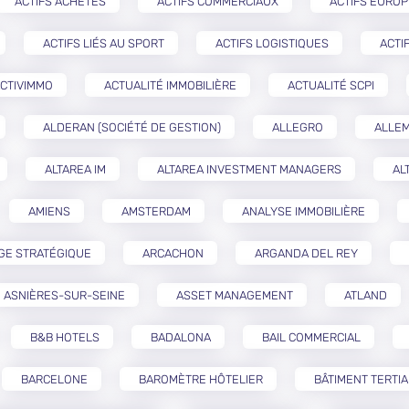
ACTIFS ACHETÉS
ACTIFS COMMERCIAUX
ACTIFS EURO
ACTIFS LIÉS AU SPORT
ACTIFS LOGISTIQUES
ACTI
CTIVIMMO
ACTUALITÉ IMMOBILIÈRE
ACTUALITÉ SCPI
ALDERAN (SOCIÉTÉ DE GESTION)
ALLEGRO
ALLE
ALTAREA IM
ALTAREA INVESTMENT MANAGERS
AL
AMIENS
AMSTERDAM
ANALYSE IMMOBILIÈRE
GE STRATÉGIQUE
ARCACHON
ARGANDA DEL REY
ASNIÈRES-SUR-SEINE
ASSET MANAGEMENT
ATLAND
B&B HOTELS
BADALONA
BAIL COMMERCIAL
BARCELONE
BAROMÈTRE HÔTELIER
BÂTIMENT TERTIA