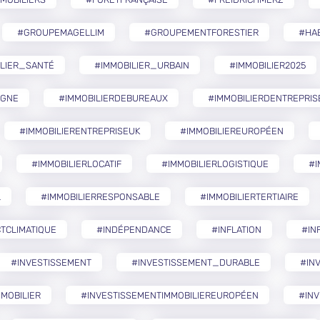
#GROUPEMAGELLIM
#GROUPEMENTFORESTIER
#HA
ILIER_SANTÉ
#IMMOBILIER_URBAIN
#IMMOBILIER2025
AGNE
#IMMOBILIERDEBUREAUX
#IMMOBILIERDENTREPRIS
#IMMOBILIERENTREPRISEUK
#IMMOBILIEREUROPÉEN
#IMMOBILIERLOCATIF
#IMMOBILIERLOGISTIQUE
#I
L
#IMMOBILIERRESPONSABLE
#IMMOBILIERTERTIAIRE
TCLIMATIQUE
#INDÉPENDANCE
#INFLATION
#IN
#INVESTISSEMENT
#INVESTISSEMENT_DURABLE
#IN
MOBILIER
#INVESTISSEMENTIMMOBILIEREUROPÉEN
#INV