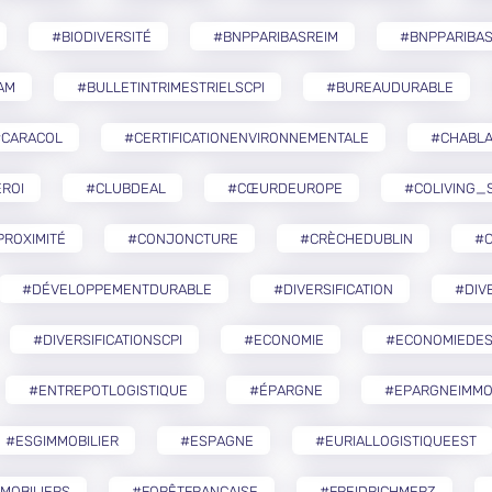
#BIODIVERSITÉ
#BNPPARIBASREIM
#BNPPARIBA
AM
#BULLETINTRIMESTRIELSCPI
#BUREAUDURABLE
#CARACOL
#CERTIFICATIONENVIRONNEMENTALE
#CHABLA
ROI
#CLUBDEAL
#CŒURDEUROPE
#COLIVING_
ROXIMITÉ
#CONJONCTURE
#CRÈCHEDUBLIN
#
#DÉVELOPPEMENTDURABLE
#DIVERSIFICATION
#DIV
#DIVERSIFICATIONSCPI
#ECONOMIE
#ECONOMIEDES
#ENTREPOTLOGISTIQUE
#ÉPARGNE
#EPARGNEIMMO
#ESGIMMOBILIER
#ESPAGNE
#EURIALLOGISTIQUEEST
MOBILIERS
#FORÊTFRANÇAISE
#FREIDRICHMERZ