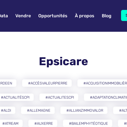
Data
Vendre
Opportunités
À propos
Blog
Epsicare
ERDEEN
#ACCÈSVALEURPIERRE
#ACQUISITIONIMMOBILIÈ
#ACTUALITÉSCPI
#ACTUALITESCPI
#ADAPTATIONCLIMAT
#ALDI
#ALLEMAGNE
#ALLIANZIMMOVALOR
#AL
#ATREAM
#AUXERRE
#BAILEMPHYTÉOTIQUE
#