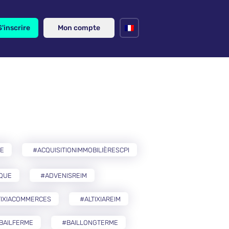
S'inscrire
Mon compte
RE
#ACQUISITIONIMMOBILIÈRESCPI
IQUE
#ADVENISREIM
TIXIACOMMERCES
#ALTIXIAREIM
BAILFERME
#BAILLONGTERME