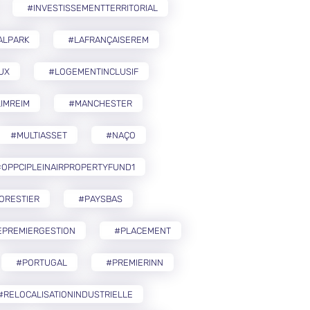
#INVESTISSEMENTTERRITORIAL
ALPARK
#LAFRANÇAISEREM
UX
#LOGEMENTINCLUSIF
IMREIM
#MANCHESTER
#MULTIASSET
#NAÇO
OPPCIPLEINAIRPROPERTYFUND1
ORESTIER
#PAYSBAS
EPREMIERGESTION
#PLACEMENT
#PORTUGAL
#PREMIERINN
#RELOCALISATIONINDUSTRIELLE