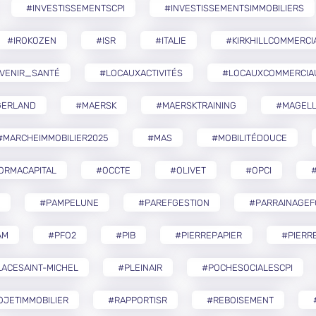
#INVESTISSEMENTSCPI
#INVESTISSEMENTSIMMOBILIERS
#IROKOZEN
#ISR
#ITALIE
#KIRKHILLCOMMERCI
VENIR_SANTÉ
#LOCAUXACTIVITÉS
#LOCAUXCOMMERCIA
GERLAND
#MAERSK
#MAERSKTRAINING
#MAGELL
#MARCHEIMMOBILIER2025
#MAS
#MOBILITÉDOUCE
ORMACAPITAL
#OCCTE
#OLIVET
#OPCI
#
#PAMPELUNE
#PAREFGESTION
#PARRAINAGEF
AM
#PFO2
#PIB
#PIERREPAPIER
#PIERR
ACESAINT-MICHEL
#PLEINAIR
#POCHESOCIALESCPI
OJETIMMOBILIER
#RAPPORTISR
#REBOISEMENT