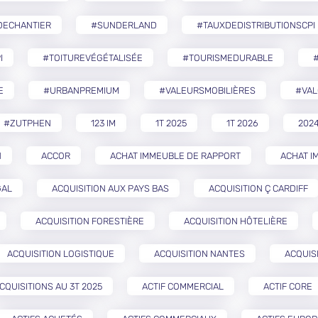
DECHANTIER
#SUNDERLAND
#TAUXDEDISTRIBUTIONSCPI
I
#TOITUREVÉGÉTALISÉE
#TOURISMEDURABLE
E
#URBANPREMIUM
#VALEURSMOBILIÈRES
#VAL
#ZUTPHEN
123 IM
1T 2025
1T 2026
202
N
ACCOR
ACHAT IMMEUBLE DE RAPPORT
ACHAT I
GAL
ACQUISITION AUX PAYS BAS
ACQUISITION Ç CARDIFF
ACQUISITION FORESTIÈRE
ACQUISITION HÔTELIÈRE
ACQUISITION LOGISTIQUE
ACQUISITION NANTES
ACQUIS
CQUISITIONS AU 3T 2025
ACTIF COMMERCIAL
ACTIF CORE