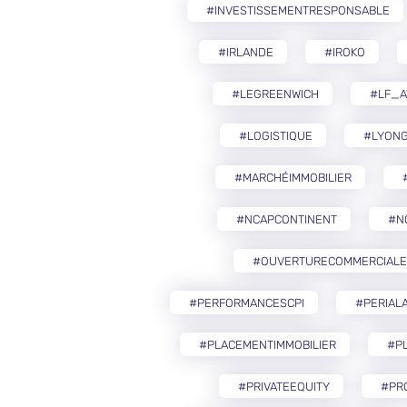
#INVESTISSEMENTRESPONSABLE
#IRLANDE
#IROKO
#LEGREENWICH
#LF_A
#LOGISTIQUE
#LYON
#MARCHÉIMMOBILIER
#NCAPCONTINENT
#N
#OUVERTURECOMMERCIALE
#PERFORMANCESCPI
#PERIAL
#PLACEMENTIMMOBILIER
#PL
#PRIVATEEQUITY
#PR