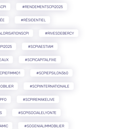
CPI
#RENDEMENTSCPI2025
ÉE
#RÉSIDENTIEL
LORISATIONSCPI
#RIVESDEBERCY
PI2025
#SCPIAESTIAM
EAUX
#SCPICAPITALFIXE
CPIEFIMMO1
#SCPIEPSILON360
OBILIER
#SCPIINTERNATIONALE
PFO
#SCPIREMAKELIVE
S
#SCPISOCIALELYON7E
AMIC
#SOGENIALIMMOBILIER