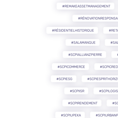
#REMAKEASSETMANAGEMENT
#RÉNOVATIONRESPONSA
#RÉSIDENTIELHISTORIQUE
#RETA
#SALAMANQUE
#SA
#SCPIALLIANZPIERRE
#SCPICOMMERCE
#SCPICRED
#SCPIESG
#SCPIESPRITHORI
#SCPIISR
#SCPILOGIS
#SCPIRENDEMENT
#S
#SCPIUPEKA
#SCPIURBANP