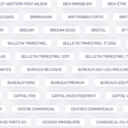
EST WESTERN PONT WILSON
BIEN IMMOBILIER
BIEN-ÊTRE
OLOGIES
BIRMINGHAM
BNP PARIBAS FORTIS
BNP 
AT
BREEAM
BREEAM GOOD
BRISTOL
BT 
BULLETIN TRIMESTRIEL
BULLETIN TRIMESTRIEL 1T 2026
LAS
BULLETIN TRIMESTRIEL SCPI
BULLETIN TRIMESTRIEL T
NANTES
BUREAUX BELGIQUE
BUREAUX ISSY-LES-MOULIN
BUREAUX PARIS
BUREAUX PREMIUM
BUREAUX QCA P
CAPITAL FIXE
CAPITAL INVESTISSEMENT
CAPITAL 
R
CENTRE COMMERCIAL
CENTRES COMMERCIAUX
N DE PARTS SCI
CESSION IMMOBILIÈRE
CHASENEUIL-DU-