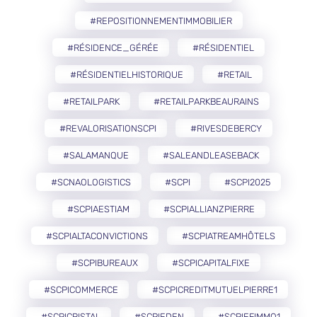
#REPOSITIONNEMENTIMMOBILIER
#RÉSIDENCE_GÉRÉE
#RÉSIDENTIEL
#RÉSIDENTIELHISTORIQUE
#RETAIL
#RETAILPARK
#RETAILPARKBEAURAINS
#REVALORISATIONSCPI
#RIVESDEBERCY
#SALAMANQUE
#SALEANDLEASEBACK
#SCNAOLOGISTICS
#SCPI
#SCPI2025
#SCPIAESTIAM
#SCPIALLIANZPIERRE
#SCPIALTACONVICTIONS
#SCPIATREAMHÔTELS
#SCPIBUREAUX
#SCPICAPITALFIXE
#SCPICOMMERCE
#SCPICREDITMUTUELPIERRE1
#SCPICRISTAL
#SCPIEDEN
#SCPIEFIMMO1