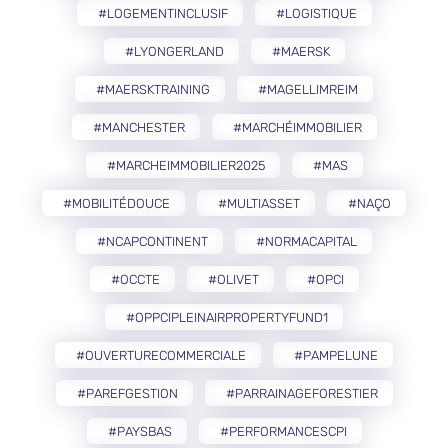
#LOGEMENTINCLUSIF
#LOGISTIQUE
#LYONGERLAND
#MAERSK
#MAERSKTRAINING
#MAGELLIMREIM
#MANCHESTER
#MARCHÉIMMOBILIER
#MARCHEIMMOBILIER2025
#MAS
#MOBILITÉDOUCE
#MULTIASSET
#NAÇO
#NCAPCONTINENT
#NORMACAPITAL
#OCCTE
#OLIVET
#OPCI
#OPPCIPLEINAIRPROPERTYFUND1
#OUVERTURECOMMERCIALE
#PAMPELUNE
#PAREFGESTION
#PARRAINAGEFORESTIER
#PAYSBAS
#PERFORMANCESCPI