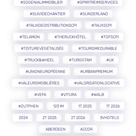
#SOGENIALIMMOBILIER
#SPIRITREIMSERVICES
#SUIVIDECHANTIER
#SUNDERLAND
#TAUXDEDISTRIBUTIONSCPI
#TAUXSCPI
#TELAMON
#THERUCKHÔTEL
#TOFSCPI
#TOITUREVÉGÉTALISÉE
#TOURISMEDURABLE
#TRUCK&WHEEL
#TURGOTAM
#UK
#UNIONEUROPÉENNE
#URBANPREMIUM
#VALEURSMOBILIÈRES
#VALORISATIONLOCATIVE
#VEFA
#VITURA
#WALB
#ZUTPHEN
123 IM
1T 2025
1T 2026
2024
2T 2025
2T 2026
3VHOTELS
ABERDEEN
ACCOR