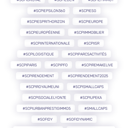
#SCPIEPSILON360
#SCPIESG
#SCPIESPRITHORIZON
#SCPIEUROPE
#SCPIEUROPÉENNE
#SCPIIMMOBILIER
#SCPIINTERNATIONALE
#SCPIISR
#SCPILOGISTIQUE
#SCPIPARCSACTIVITÉS
#SCPIPARIS
#SCPIPFO
#SCPIREMAKELIVE
#SCPIRENDEMENT
#SCPIRENDEMENT2025
#SCPIROYAUMEUNI
#SCPISMALLCAPS
#SCPISOCIALELYON7E
#SCPIUPEKA
#SCPIURBANPRESTIGIMMO5
#SMALLCAPS
#SOFIDY
#SOFIDYNAMIC