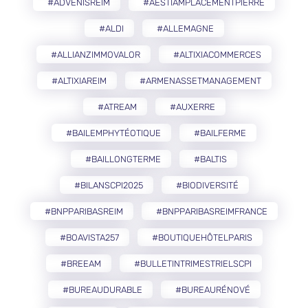
#ADVENISREIM
#AESTIAMPLACEMENTPIERRE
#ALDI
#ALLEMAGNE
#ALLIANZIMMOVALOR
#ALTIXIACOMMERCES
#ALTIXIAREIM
#ARMENASSETMANAGEMENT
#ATREAM
#AUXERRE
#BAILEMPHYTÉOTIQUE
#BAILFERME
#BAILLONGTERME
#BALTIS
#BILANSCPI2025
#BIODIVERSITÉ
#BNPPARIBASREIM
#BNPPARIBASREIMFRANCE
#BOAVISTA257
#BOUTIQUEHÔTELPARIS
#BREEAM
#BULLETINTRIMESTRIELSCPI
#BUREAUDURABLE
#BUREAURÉNOVÉ