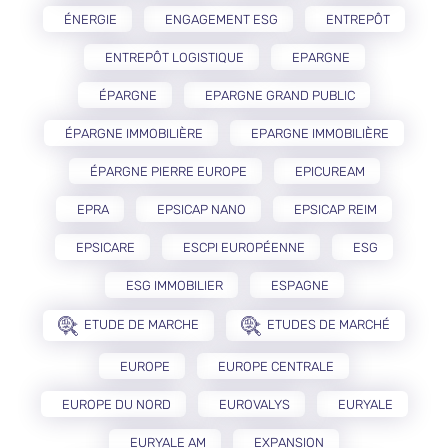
ÉNERGIE
ENGAGEMENT ESG
ENTREPÔT
ENTREPÔT LOGISTIQUE
EPARGNE
ÉPARGNE
EPARGNE GRAND PUBLIC
ÉPARGNE IMMOBILIÈRE
EPARGNE IMMOBILIÈRE
ÉPARGNE PIERRE EUROPE
EPICUREAM
EPRA
EPSICAP NANO
EPSICAP REIM
EPSICARE
ESCPI EUROPÉENNE
ESG
ESG IMMOBILIER
ESPAGNE
ETUDE DE MARCHE
ETUDES DE MARCHÉ
EUROPE
EUROPE CENTRALE
EUROPE DU NORD
EUROVALYS
EURYALE
EURYALE AM
EXPANSION