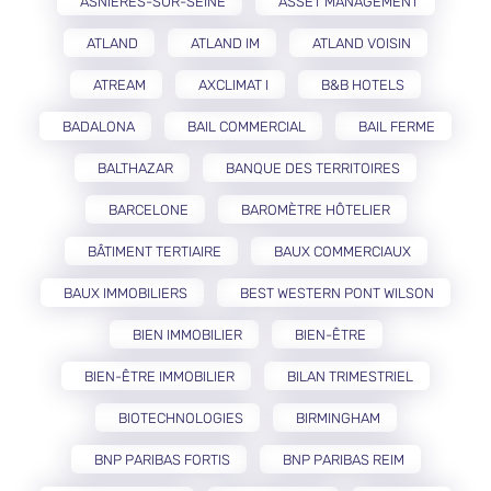
ASNIÈRES-SUR-SEINE
ASSET MANAGEMENT
ATLAND
ATLAND IM
ATLAND VOISIN
ATREAM
AXCLIMAT I
B&B HOTELS
BADALONA
BAIL COMMERCIAL
BAIL FERME
BALTHAZAR
BANQUE DES TERRITOIRES
BARCELONE
BAROMÈTRE HÔTELIER
BÂTIMENT TERTIAIRE
BAUX COMMERCIAUX
BAUX IMMOBILIERS
BEST WESTERN PONT WILSON
BIEN IMMOBILIER
BIEN-ÊTRE
BIEN-ÊTRE IMMOBILIER
BILAN TRIMESTRIEL
BIOTECHNOLOGIES
BIRMINGHAM
BNP PARIBAS FORTIS
BNP PARIBAS REIM