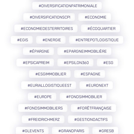
#DIVERSIFICATIONPATRIMONIALE
#DIVERSIFICATIONSCPI
#ECONOMIE
#ECONOMIEDESTERRITOIRES
#ÉCOQUARTIER
#EGIS
#ENERGIE
#ENTREPOTLOGISTIQUE
#ÉPARGNE
#EPARGNEIMMOBILIÈRE
#EPSICAPREIM
#EPSILON360
#ESG
#ESGIMMOBILIER
#ESPAGNE
#EURIALLOGISTIQUEEST
#EURONEXT
#EUROPE
#FONDSIMMOBILIER
#FONDSIMMOBILIERS
#FORÊTFRANÇAISE
#FREIDRICHMERZ
#GESTIONDACTIFS
#GLEVENTS
#GRANDPARIS
#GRESB