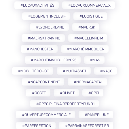
#LOCAUXACTIVITÉS
#LOCAUXCOMMERCIAUX
#LOGEMENTINCLUSIF
#LOGISTIQUE
#LYONGERLAND
#MAERSK
#MAERSKTRAINING
#MAGELLIMREIM
#MANCHESTER
#MARCHÉIMMOBILIER
#MARCHEIMMOBILIER2025
#MAS
#MOBILITÉDOUCE
#MULTIASSET
#NAÇO
#NCAPCONTINENT
#NORMACAPITAL
#OCCTE
#OLIVET
#OPCI
#OPPCIPLEINAIRPROPERTYFUND1
#OUVERTURECOMMERCIALE
#PAMPELUNE
#PAREFGESTION
#PARRAINAGEFORESTIER