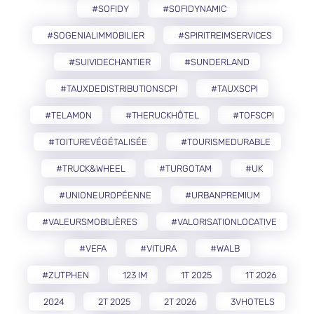
#SOFIDY
#SOFIDYNAMIC
#SOGENIALIMMOBILIER
#SPIRITREIMSERVICES
#SUIVIDECHANTIER
#SUNDERLAND
#TAUXDEDISTRIBUTIONSCPI
#TAUXSCPI
#TELAMON
#THERUCKHÔTEL
#TOFSCPI
#TOITUREVÉGÉTALISÉE
#TOURISMEDURABLE
#TRUCK&WHEEL
#TURGOTAM
#UK
#UNIONEUROPÉENNE
#URBANPREMIUM
#VALEURSMOBILIÈRES
#VALORISATIONLOCATIVE
#VEFA
#VITURA
#WALB
#ZUTPHEN
123 IM
1T 2025
1T 2026
2024
2T 2025
2T 2026
3VHOTELS