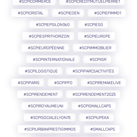
#SCPICOMMERCE
#SCPICREDITMUTUELPIERRE1
#SCPICRISTAL
#SCPIEDEN
#SCPIEFIMMO1
#SCPIEPSILON360
#SCPIESG
#SCPIESPRITHORIZON
#SCPIEUROPE
#SCPIEUROPÉENNE
#SCPIIMMOBILIER
#SCPIINTERNATIONALE
#SCPIISR
#SCPILOGISTIQUE
#SCPIPARCSACTIVITÉS
#SCPIPARIS
#SCPIPFO
#SCPIREMAKELIVE
#SCPIRENDEMENT
#SCPIRENDEMENT2025
#SCPIROYAUMEUNI
#SCPISMALLCAPS
#SCPISOCIALELYON7E
#SCPIUPEKA
#SCPIURBANPRESTIGIMMO5
#SMALLCAPS