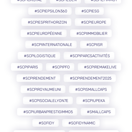
#SCPIEPSILON360
#SCPIESG
#SCPIESPRITHORIZON
#SCPIEUROPE
#SCPIEUROPÉENNE
#SCPIIMMOBILIER
#SCPIINTERNATIONALE
#SCPIISR
#SCPILOGISTIQUE
#SCPIPARCSACTIVITÉS
#SCPIPARIS
#SCPIPFO
#SCPIREMAKELIVE
#SCPIRENDEMENT
#SCPIRENDEMENT2025
#SCPIROYAUMEUNI
#SCPISMALLCAPS
#SCPISOCIALELYON7E
#SCPIUPEKA
#SCPIURBANPRESTIGIMMO5
#SMALLCAPS
#SOFIDY
#SOFIDYNAMIC