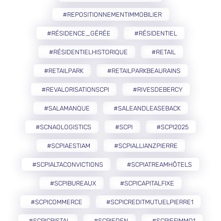
#REPOSITIONNEMENTIMMOBILIER
#RÉSIDENCE_GÉRÉE
#RÉSIDENTIEL
#RÉSIDENTIELHISTORIQUE
#RETAIL
#RETAILPARK
#RETAILPARKBEAURAINS
#REVALORISATIONSCPI
#RIVESDEBERCY
#SALAMANQUE
#SALEANDLEASEBACK
#SCNAOLOGISTICS
#SCPI
#SCPI2025
#SCPIAESTIAM
#SCPIALLIANZPIERRE
#SCPIALTACONVICTIONS
#SCPIATREAMHÔTELS
#SCPIBUREAUX
#SCPICAPITALFIXE
#SCPICOMMERCE
#SCPICREDITMUTUELPIERRE1
#SCPICRISTAL
#SCPIEDEN
#SCPIEFIMMO1