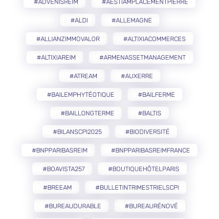
#ADVENISREIM
#AESTIAMPLACEMENTPIERRE
#ALDI
#ALLEMAGNE
#ALLIANZIMMOVALOR
#ALTIXIACOMMERCES
#ALTIXIAREIM
#ARMENASSETMANAGEMENT
#ATREAM
#AUXERRE
#BAILEMPHYTÉOTIQUE
#BAILFERME
#BAILLONGTERME
#BALTIS
#BILANSCPI2025
#BIODIVERSITÉ
#BNPPARIBASREIM
#BNPPARIBASREIMFRANCE
#BOAVISTA257
#BOUTIQUEHÔTELPARIS
#BREEAM
#BULLETINTRIMESTRIELSCPI
#BUREAUDURABLE
#BUREAURÉNOVÉ