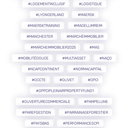
#LOGEMENTINCLUSIF
#LOGISTIQUE
#LYONGERLAND
#MAERSK
#MAERSKTRAINING
#MAGELLIMREIM
#MANCHESTER
#MARCHÉIMMOBILIER
#MARCHEIMMOBILIER2025
#MAS
#MOBILITÉDOUCE
#MULTIASSET
#NAÇO
#NCAPCONTINENT
#NORMACAPITAL
#OCCTE
#OLIVET
#OPCI
#OPPCIPLEINAIRPROPERTYFUND1
#OUVERTURECOMMERCIALE
#PAMPELUNE
#PAREFGESTION
#PARRAINAGEFORESTIER
#PAYSBAS
#PERFORMANCESCPI