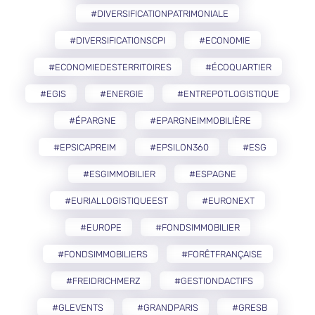
#DIVERSIFICATIONPATRIMONIALE
#DIVERSIFICATIONSCPI
#ECONOMIE
#ECONOMIEDESTERRITOIRES
#ÉCOQUARTIER
#EGIS
#ENERGIE
#ENTREPOTLOGISTIQUE
#ÉPARGNE
#EPARGNEIMMOBILIÈRE
#EPSICAPREIM
#EPSILON360
#ESG
#ESGIMMOBILIER
#ESPAGNE
#EURIALLOGISTIQUEEST
#EURONEXT
#EUROPE
#FONDSIMMOBILIER
#FONDSIMMOBILIERS
#FORÊTFRANÇAISE
#FREIDRICHMERZ
#GESTIONDACTIFS
#GLEVENTS
#GRANDPARIS
#GRESB