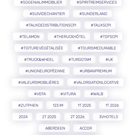
#SOGENIALIMMOBILIER
#SPIRITREIMSERVICES
#SUIVIDECHANTIER
#SUNDERLAND
#TAUXDEDISTRIBUTIONSCPI
#TAUXSCPI
#TELAMON
#THERUCKHÔTEL
#TOFSCPI
#TOITUREVÉGÉTALISÉE
#TOURISMEDURABLE
#TRUCK&WHEEL
#TURGOTAM
#UK
#UNIONEUROPÉENNE
#URBANPREMIUM
#VALEURSMOBILIÈRES
#VALORISATIONLOCATIVE
#VEFA
#VITURA
#WALB
#ZUTPHEN
123 IM
1T 2025
1T 2026
2024
2T 2025
2T 2026
3VHOTELS
ABERDEEN
ACCOR