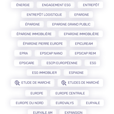
ÉNERGIE
ENGAGEMENT ESG
ENTREPÔT
ENTREPÔT LOGISTIQUE
EPARGNE
ÉPARGNE
EPARGNE GRAND PUBLIC
ÉPARGNE IMMOBILIÈRE
EPARGNE IMMOBILIÈRE
ÉPARGNE PIERRE EUROPE
EPICUREAM
EPRA
EPSICAP NANO
EPSICAP REIM
EPSICARE
ESCPI EUROPÉENNE
ESG
ESG IMMOBILIER
ESPAGNE
ETUDE DE MARCHE
ETUDES DE MARCHÉ
EUROPE
EUROPE CENTRALE
EUROPE DU NORD
EUROVALYS
EURYALE
EURYALE AM
EXPANSION