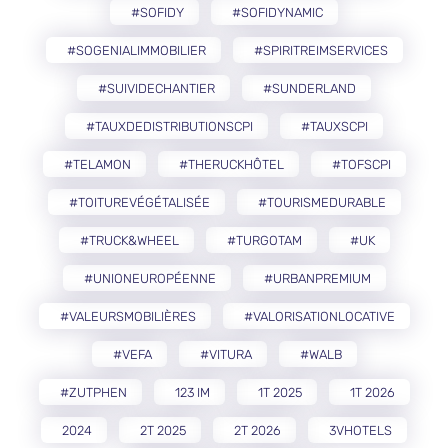
#SOFIDY
#SOFIDYNAMIC
#SOGENIALIMMOBILIER
#SPIRITREIMSERVICES
#SUIVIDECHANTIER
#SUNDERLAND
#TAUXDEDISTRIBUTIONSCPI
#TAUXSCPI
#TELAMON
#THERUCKHÔTEL
#TOFSCPI
#TOITUREVÉGÉTALISÉE
#TOURISMEDURABLE
#TRUCK&WHEEL
#TURGOTAM
#UK
#UNIONEUROPÉENNE
#URBANPREMIUM
#VALEURSMOBILIÈRES
#VALORISATIONLOCATIVE
#VEFA
#VITURA
#WALB
#ZUTPHEN
123 IM
1T 2025
1T 2026
2024
2T 2025
2T 2026
3VHOTELS