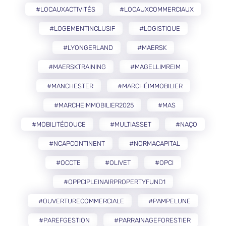
#LOCAUXACTIVITÉS
#LOCAUXCOMMERCIAUX
#LOGEMENTINCLUSIF
#LOGISTIQUE
#LYONGERLAND
#MAERSK
#MAERSKTRAINING
#MAGELLIMREIM
#MANCHESTER
#MARCHÉIMMOBILIER
#MARCHEIMMOBILIER2025
#MAS
#MOBILITÉDOUCE
#MULTIASSET
#NAÇO
#NCAPCONTINENT
#NORMACAPITAL
#OCCTE
#OLIVET
#OPCI
#OPPCIPLEINAIRPROPERTYFUND1
#OUVERTURECOMMERCIALE
#PAMPELUNE
#PAREFGESTION
#PARRAINAGEFORESTIER