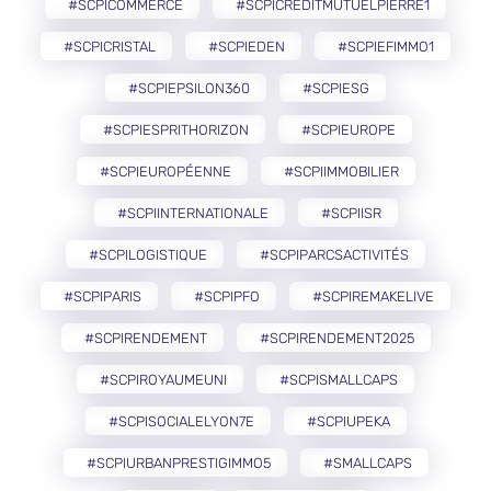
#SCPICOMMERCE
#SCPICREDITMUTUELPIERRE1
#SCPICRISTAL
#SCPIEDEN
#SCPIEFIMMO1
#SCPIEPSILON360
#SCPIESG
#SCPIESPRITHORIZON
#SCPIEUROPE
#SCPIEUROPÉENNE
#SCPIIMMOBILIER
#SCPIINTERNATIONALE
#SCPIISR
#SCPILOGISTIQUE
#SCPIPARCSACTIVITÉS
#SCPIPARIS
#SCPIPFO
#SCPIREMAKELIVE
#SCPIRENDEMENT
#SCPIRENDEMENT2025
#SCPIROYAUMEUNI
#SCPISMALLCAPS
#SCPISOCIALELYON7E
#SCPIUPEKA
#SCPIURBANPRESTIGIMMO5
#SMALLCAPS