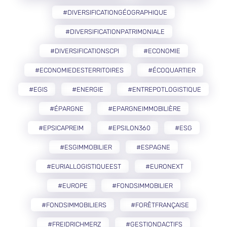
#DIVERSIFICATIONGÉOGRAPHIQUE
#DIVERSIFICATIONPATRIMONIALE
#DIVERSIFICATIONSCPI
#ECONOMIE
#ECONOMIEDESTERRITOIRES
#ÉCOQUARTIER
#EGIS
#ENERGIE
#ENTREPOTLOGISTIQUE
#ÉPARGNE
#EPARGNEIMMOBILIÈRE
#EPSICAPREIM
#EPSILON360
#ESG
#ESGIMMOBILIER
#ESPAGNE
#EURIALLOGISTIQUEEST
#EURONEXT
#EUROPE
#FONDSIMMOBILIER
#FONDSIMMOBILIERS
#FORÊTFRANÇAISE
#FREIDRICHMERZ
#GESTIONDACTIFS