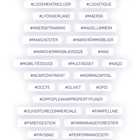
#LOGEMENTINCLUSIF
#LOGISTIQUE
#LYONGERLAND
#MAERSK
#MAERSKTRAINING
#MAGELLIMREIM
#MANCHESTER
#MARCHÉIMMOBILIER
#MARCHEIMMOBILIER2025
#MAS
#MOBILITÉDOUCE
#MULTIASSET
#NAÇO
#NCAPCONTINENT
#NORMACAPITAL
#OCCTE
#OLIVET
#OPCI
#OPPCIPLEINAIRPROPERTYFUND1
#OUVERTURECOMMERCIALE
#PAMPELUNE
#PAREFGESTION
#PARRAINAGEFORESTIER
#PAYSBAS
#PERFORMANCESCPI