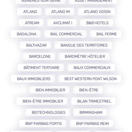
ASNIÈRES-SUR-SEINE
ASSET MANAGEMENT
ATLAND
ATLAND IM
ATLAND VOISIN
ATREAM
AXCLIMAT I
B&B HOTELS
BADALONA
BAIL COMMERCIAL
BAIL FERME
BALTHAZAR
BANQUE DES TERRITOIRES
BARCELONE
BAROMÈTRE HÔTELIER
BÂTIMENT TERTIAIRE
BAUX COMMERCIAUX
BAUX IMMOBILIERS
BEST WESTERN PONT WILSON
BIEN IMMOBILIER
BIEN-ÊTRE
BIEN-ÊTRE IMMOBILIER
BILAN TRIMESTRIEL
BIOTECHNOLOGIES
BIRMINGHAM
BNP PARIBAS FORTIS
BNP PARIBAS REIM