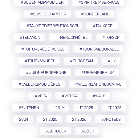
#SOGENIALIMMOBILIER
#SPIRITREIMSERVICES
#SUIVIDECHANTIER
#SUNDERLAND
#TAUXDEDISTRIBUTIONSCPI
#TAUXSCPI
#TELAMON
#THERUCKHÔTEL
#TOFSCPI
#TOITUREVÉGÉTALISÉE
#TOURISMEDURABLE
#TRUCK&WHEEL
#TURGOTAM
#UK
#UNIONEUROPÉENNE
#URBANPREMIUM
#VALEURSMOBILIÈRES
#VALORISATIONLOCATIVE
#VEFA
#VITURA
#WALB
#ZUTPHEN
123 IM
1T 2025
1T 2026
2024
2T 2025
2T 2026
3VHOTELS
ABERDEEN
ACCOR