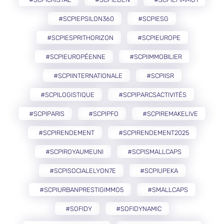
#SCPIEPSILON360
#SCPIESG
#SCPIESPRITHORIZON
#SCPIEUROPE
#SCPIEUROPÉENNE
#SCPIIMMOBILIER
#SCPIINTERNATIONALE
#SCPIISR
#SCPILOGISTIQUE
#SCPIPARCSACTIVITÉS
#SCPIPARIS
#SCPIPFO
#SCPIREMAKELIVE
#SCPIRENDEMENT
#SCPIRENDEMENT2025
#SCPIROYAUMEUNI
#SCPISMALLCAPS
#SCPISOCIALELYON7E
#SCPIUPEKA
#SCPIURBANPRESTIGIMMO5
#SMALLCAPS
#SOFIDY
#SOFIDYNAMIC