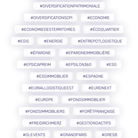
#DIVERSIFICATIONPATRIMONIALE
#DIVERSIFICATIONSCPI
#ECONOMIE
#ECONOMIEDESTERRITOIRES
#ÉCOQUARTIER
#EGIS
#ENERGIE
#ENTREPOTLOGISTIQUE
#ÉPARGNE
#EPARGNEIMMOBILIÈRE
#EPSICAPREIM
#EPSILON360
#ESG
#ESGIMMOBILIER
#ESPAGNE
#EURIALLOGISTIQUEEST
#EURONEXT
#EUROPE
#FONDSIMMOBILIER
#FONDSIMMOBILIERS
#FORÊTFRANÇAISE
#FREIDRICHMERZ
#GESTIONDACTIFS
#GLEVENTS
#GRANDPARIS
#GRESB