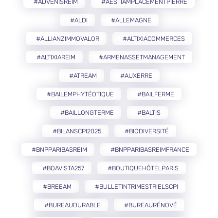
#ADVENISREIM
#AESTIAMPLACEMENTPIERRE
#ALDI
#ALLEMAGNE
#ALLIANZIMMOVALOR
#ALTIXIACOMMERCES
#ALTIXIAREIM
#ARMENASSETMANAGEMENT
#ATREAM
#AUXERRE
#BAILEMPHYTÉOTIQUE
#BAILFERME
#BAILLONGTERME
#BALTIS
#BILANSCPI2025
#BIODIVERSITÉ
#BNPPARIBASREIM
#BNPPARIBASREIMFRANCE
#BOAVISTA257
#BOUTIQUEHÔTELPARIS
#BREEAM
#BULLETINTRIMESTRIELSCPI
#BUREAUDURABLE
#BUREAURÉNOVÉ