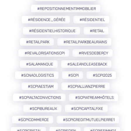
#REPOSITIONNEMENTIMMOBILIER
#RÉSIDENCE_GÉRÉE
#RÉSIDENTIEL
#RÉSIDENTIELHISTORIQUE
#RETAIL
#RETAILPARK
#RETAILPARKBEAURAINS
#REVALORISATIONSCPI
#RIVESDEBERCY
#SALAMANQUE
#SALEANDLEASEBACK
#SCNAOLOGISTICS
#SCPI
#SCPI2025
#SCPIAESTIAM
#SCPIALLIANZPIERRE
#SCPIALTACONVICTIONS
#SCPIATREAMHÔTELS
#SCPIBUREAUX
#SCPICAPITALFIXE
#SCPICOMMERCE
#SCPICREDITMUTUELPIERRE1
#SCPICRISTAL
#SCPIEDEN
#SCPIEFIMMO1