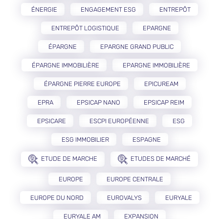
ÉNERGIE
ENGAGEMENT ESG
ENTREPÔT
ENTREPÔT LOGISTIQUE
EPARGNE
ÉPARGNE
EPARGNE GRAND PUBLIC
ÉPARGNE IMMOBILIÈRE
EPARGNE IMMOBILIÈRE
ÉPARGNE PIERRE EUROPE
EPICUREAM
EPRA
EPSICAP NANO
EPSICAP REIM
EPSICARE
ESCPI EUROPÉENNE
ESG
ESG IMMOBILIER
ESPAGNE
ETUDE DE MARCHE
ETUDES DE MARCHÉ
EUROPE
EUROPE CENTRALE
EUROPE DU NORD
EUROVALYS
EURYALE
EURYALE AM
EXPANSION