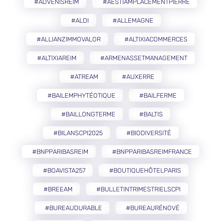
#ADVENISREIM
#AESTIAMPLACEMENTPIERRE
#ALDI
#ALLEMAGNE
#ALLIANZIMMOVALOR
#ALTIXIACOMMERCES
#ALTIXIAREIM
#ARMENASSETMANAGEMENT
#ATREAM
#AUXERRE
#BAILEMPHYTÉOTIQUE
#BAILFERME
#BAILLONGTERME
#BALTIS
#BILANSCPI2025
#BIODIVERSITÉ
#BNPPARIBASREIM
#BNPPARIBASREIMFRANCE
#BOAVISTA257
#BOUTIQUEHÔTELPARIS
#BREEAM
#BULLETINTRIMESTRIELSCPI
#BUREAUDURABLE
#BUREAURÉNOVÉ