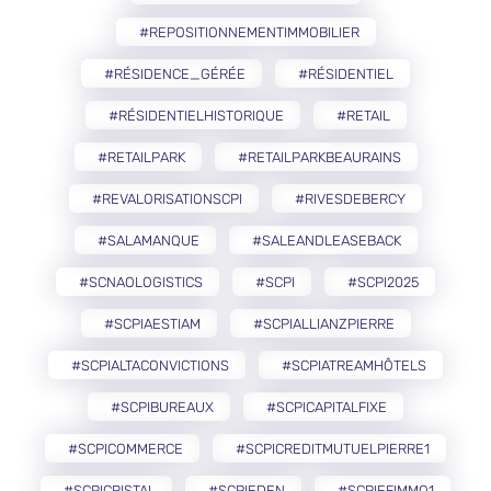
#REPOSITIONNEMENTIMMOBILIER
#RÉSIDENCE_GÉRÉE
#RÉSIDENTIEL
#RÉSIDENTIELHISTORIQUE
#RETAIL
#RETAILPARK
#RETAILPARKBEAURAINS
#REVALORISATIONSCPI
#RIVESDEBERCY
#SALAMANQUE
#SALEANDLEASEBACK
#SCNAOLOGISTICS
#SCPI
#SCPI2025
#SCPIAESTIAM
#SCPIALLIANZPIERRE
#SCPIALTACONVICTIONS
#SCPIATREAMHÔTELS
#SCPIBUREAUX
#SCPICAPITALFIXE
#SCPICOMMERCE
#SCPICREDITMUTUELPIERRE1
#SCPICRISTAL
#SCPIEDEN
#SCPIEFIMMO1