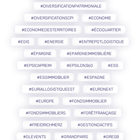
#DIVERSIFICATIONPATRIMONIALE
#DIVERSIFICATIONSCPI
#ECONOMIE
#ECONOMIEDESTERRITOIRES
#ÉCOQUARTIER
#EGIS
#ENERGIE
#ENTREPOTLOGISTIQUE
#ÉPARGNE
#EPARGNEIMMOBILIÈRE
#EPSICAPREIM
#EPSILON360
#ESG
#ESGIMMOBILIER
#ESPAGNE
#EURIALLOGISTIQUEEST
#EURONEXT
#EUROPE
#FONDSIMMOBILIER
#FONDSIMMOBILIERS
#FORÊTFRANÇAISE
#FREIDRICHMERZ
#GESTIONDACTIFS
#GLEVENTS
#GRANDPARIS
#GRESB