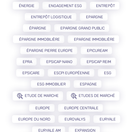
ÉNERGIE
ENGAGEMENT ESG
ENTREPÔT
ENTREPÔT LOGISTIQUE
EPARGNE
ÉPARGNE
EPARGNE GRAND PUBLIC
ÉPARGNE IMMOBILIÈRE
EPARGNE IMMOBILIÈRE
ÉPARGNE PIERRE EUROPE
EPICUREAM
EPRA
EPSICAP NANO
EPSICAP REIM
EPSICARE
ESCPI EUROPÉENNE
ESG
ESG IMMOBILIER
ESPAGNE
ETUDE DE MARCHE
ETUDES DE MARCHÉ
EUROPE
EUROPE CENTRALE
EUROPE DU NORD
EUROVALYS
EURYALE
EURYALE AM
EXPANSION