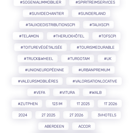
#SOGENIALIMMOBILIER
#SPIRITREIMSERVICES
#SUIVIDECHANTIER
#SUNDERLAND
#TAUXDEDISTRIBUTIONSCPI
#TAUXSCPI
#TELAMON
#THERUCKHÔTEL
#TOFSCPI
#TOITUREVÉGÉTALISÉE
#TOURISMEDURABLE
#TRUCK&WHEEL
#TURGOTAM
#UK
#UNIONEUROPÉENNE
#URBANPREMIUM
#VALEURSMOBILIÈRES
#VALORISATIONLOCATIVE
#VEFA
#VITURA
#WALB
#ZUTPHEN
123 IM
1T 2025
1T 2026
2024
2T 2025
2T 2026
3VHOTELS
ABERDEEN
ACCOR