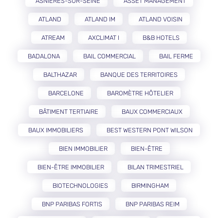
ASNIÈRES-SUR-SEINE
ASSET MANAGEMENT
ATLAND
ATLAND IM
ATLAND VOISIN
ATREAM
AXCLIMAT I
B&B HOTELS
BADALONA
BAIL COMMERCIAL
BAIL FERME
BALTHAZAR
BANQUE DES TERRITOIRES
BARCELONE
BAROMÈTRE HÔTELIER
BÂTIMENT TERTIAIRE
BAUX COMMERCIAUX
BAUX IMMOBILIERS
BEST WESTERN PONT WILSON
BIEN IMMOBILIER
BIEN-ÊTRE
BIEN-ÊTRE IMMOBILIER
BILAN TRIMESTRIEL
BIOTECHNOLOGIES
BIRMINGHAM
BNP PARIBAS FORTIS
BNP PARIBAS REIM