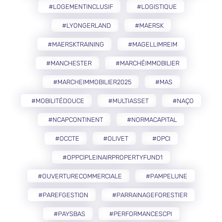
#LOGEMENTINCLUSIF
#LOGISTIQUE
#LYONGERLAND
#MAERSK
#MAERSKTRAINING
#MAGELLIMREIM
#MANCHESTER
#MARCHÉIMMOBILIER
#MARCHEIMMOBILIER2025
#MAS
#MOBILITÉDOUCE
#MULTIASSET
#NAÇO
#NCAPCONTINENT
#NORMACAPITAL
#OCCTE
#OLIVET
#OPCI
#OPPCIPLEINAIRPROPERTYFUND1
#OUVERTURECOMMERCIALE
#PAMPELUNE
#PAREFGESTION
#PARRAINAGEFORESTIER
#PAYSBAS
#PERFORMANCESCPI