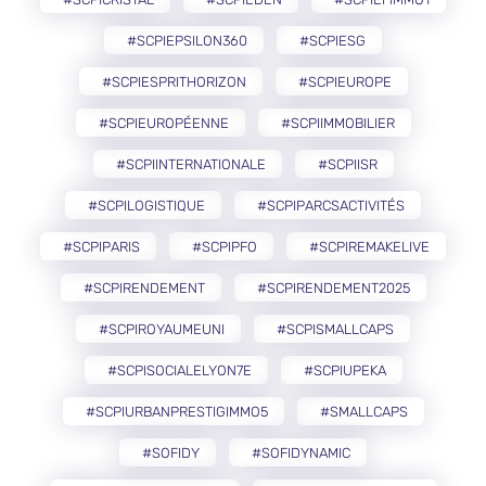
#SCPIEPSILON360
#SCPIESG
#SCPIESPRITHORIZON
#SCPIEUROPE
#SCPIEUROPÉENNE
#SCPIIMMOBILIER
#SCPIINTERNATIONALE
#SCPIISR
#SCPILOGISTIQUE
#SCPIPARCSACTIVITÉS
#SCPIPARIS
#SCPIPFO
#SCPIREMAKELIVE
#SCPIRENDEMENT
#SCPIRENDEMENT2025
#SCPIROYAUMEUNI
#SCPISMALLCAPS
#SCPISOCIALELYON7E
#SCPIUPEKA
#SCPIURBANPRESTIGIMMO5
#SMALLCAPS
#SOFIDY
#SOFIDYNAMIC