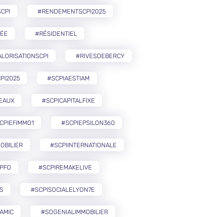
CPI
#RENDEMENTSCPI2025
ÉE
#RÉSIDENTIEL
LORISATIONSCPI
#RIVESDEBERCY
PI2025
#SCPIAESTIAM
EAUX
#SCPICAPITALFIXE
CPIEFIMMO1
#SCPIEPSILON360
OBILIER
#SCPIINTERNATIONALE
PFO
#SCPIREMAKELIVE
S
#SCPISOCIALELYON7E
AMIC
#SOGENIALIMMOBILIER