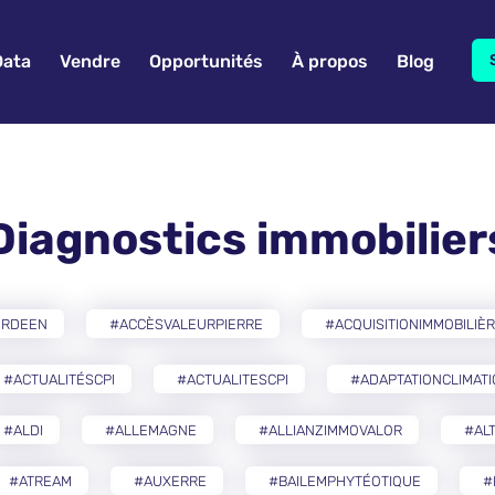
Data
Vendre
Opportunités
À propos
Blog
Diagnostics immobilier
ERDEEN
#ACCÈSVALEURPIERRE
#ACQUISITIONIMMOBILIÈ
#ACTUALITÉSCPI
#ACTUALITESCPI
#ADAPTATIONCLIMAT
#ALDI
#ALLEMAGNE
#ALLIANZIMMOVALOR
#AL
#ATREAM
#AUXERRE
#BAILEMPHYTÉOTIQUE
#