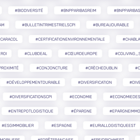
#BIODIVERSITÉ
#BNPPARIBASREIM
#BNPPARIBA
AM
#BULLETINTRIMESTRIELSCPI
#BUREAUDURABLE
#CARACOL
#CERTIFICATIONENVIRONNEMENTALE
#CHABLA
ROI
#CLUBDEAL
#CŒURDEUROPE
#COLIVING_
ROXIMITÉ
#CONJONCTURE
#CRÈCHEDUBLIN
#
#DÉVELOPPEMENTDURABLE
#DIVERSIFICATION
#DIV
#DIVERSIFICATIONSCPI
#ECONOMIE
#ECONOMIEDES
#ENTREPOTLOGISTIQUE
#ÉPARGNE
#EPARGNEIMMO
#ESGIMMOBILIER
#ESPAGNE
#EURIALLOGISTIQUEEST
MOBILIERS
#FORÊTFRANÇAISE
#FREIDRICHMERZ