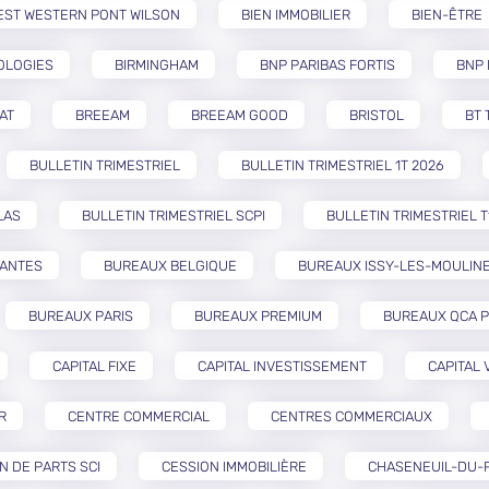
EST WESTERN PONT WILSON
BIEN IMMOBILIER
BIEN-ÊTRE
OLOGIES
BIRMINGHAM
BNP PARIBAS FORTIS
BNP 
AT
BREEAM
BREEAM GOOD
BRISTOL
BT 
BULLETIN TRIMESTRIEL
BULLETIN TRIMESTRIEL 1T 2026
LAS
BULLETIN TRIMESTRIEL SCPI
BULLETIN TRIMESTRIEL T
NANTES
BUREAUX BELGIQUE
BUREAUX ISSY-LES-MOULIN
BUREAUX PARIS
BUREAUX PREMIUM
BUREAUX QCA P
CAPITAL FIXE
CAPITAL INVESTISSEMENT
CAPITAL 
R
CENTRE COMMERCIAL
CENTRES COMMERCIAUX
N DE PARTS SCI
CESSION IMMOBILIÈRE
CHASENEUIL-DU-