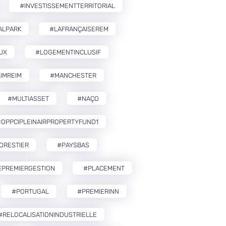
#INVESTISSEMENTTERRITORIAL
ALPARK
#LAFRANÇAISEREM
UX
#LOGEMENTINCLUSIF
IMREIM
#MANCHESTER
#MULTIASSET
#NAÇO
OPPCIPLEINAIRPROPERTYFUND1
ORESTIER
#PAYSBAS
EPREMIERGESTION
#PLACEMENT
#PORTUGAL
#PREMIERINN
#RELOCALISATIONINDUSTRIELLE