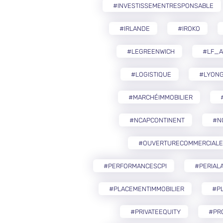
#INVESTISSEMENTRESPONSABLE
#IRLANDE
#IROKO
#LEGREENWICH
#LF_A
#LOGISTIQUE
#LYON
#MARCHÉIMMOBILIER
#NCAPCONTINENT
#N
#OUVERTURECOMMERCIALE
#PERFORMANCESCPI
#PERIAL
#PLACEMENTIMMOBILIER
#PL
#PRIVATEEQUITY
#PR