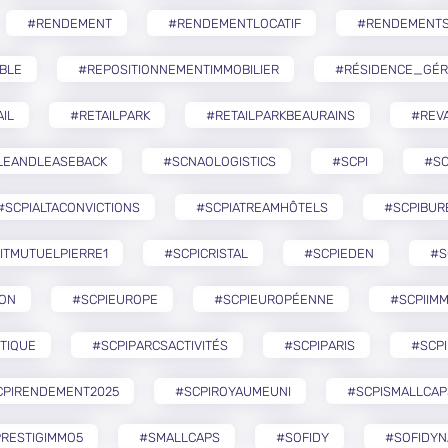
#RENDEMENT
#RENDEMENTLOCATIF
#RENDEMENTS
BLE
#REPOSITIONNEMENTIMMOBILIER
#RÉSIDENCE_GÉR
IL
#RETAILPARK
#RETAILPARKBEAURAINS
#REVA
LEANDLEASEBACK
#SCNAOLOGISTICS
#SCPI
#SC
#SCPIALTACONVICTIONS
#SCPIATREAMHÔTELS
#SCPIBUR
ITMUTUELPIERRE1
#SCPICRISTAL
#SCPIEDEN
#S
ZON
#SCPIEUROPE
#SCPIEUROPÉENNE
#SCPIIMM
TIQUE
#SCPIPARCSACTIVITÉS
#SCPIPARIS
#SCPI
CPIRENDEMENT2025
#SCPIROYAUMEUNI
#SCPISMALLCAP
RESTIGIMMO5
#SMALLCAPS
#SOFIDY
#SOFIDYN