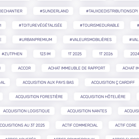
DECHANTIER
#SUNDERLAND
#TAUXDEDISTRIBUTIONSCPI
I
#TOITUREVÉGÉTALISÉE
#TOURISMEDURABLE
E
#URBANPREMIUM
#VALEURSMOBILIÈRES
#VAL
#ZUTPHEN
123 IM
1T 2025
1T 2026
202
N
ACCOR
ACHAT IMMEUBLE DE RAPPORT
ACHAT I
GAL
ACQUISITION AUX PAYS BAS
ACQUISITION Ç CARDIFF
ACQUISITION FORESTIÈRE
ACQUISITION HÔTELIÈRE
ACQUISITION LOGISTIQUE
ACQUISITION NANTES
ACQUIS
CQUISITIONS AU 3T 2025
ACTIF COMMERCIAL
ACTIF CORE