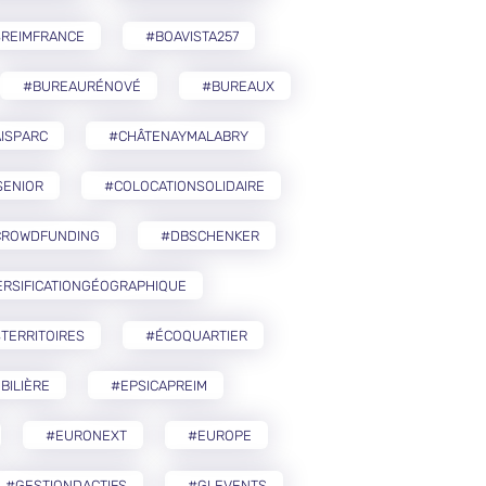
SREIMFRANCE
#BOAVISTA257
#BUREAURÉNOVÉ
#BUREAUX
ISPARC
#CHÂTENAYMALABRY
SENIOR
#COLOCATIONSOLIDAIRE
CROWDFUNDING
#DBSCHENKER
ERSIFICATIONGÉOGRAPHIQUE
TERRITOIRES
#ÉCOQUARTIER
BILIÈRE
#EPSICAPREIM
#EURONEXT
#EUROPE
#GESTIONDACTIFS
#GLEVENTS