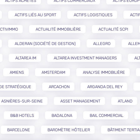
ACTIFS ACHETÉS
ACTIFS COMMERCIAUX
ACTIFS EURO
ACTIFS LIÉS AU SPORT
ACTIFS LOGISTIQUES
ACTI
CTIVIMMO
ACTUALITÉ IMMOBILIÈRE
ACTUALITÉ SCPI
ALDERAN (SOCIÉTÉ DE GESTION)
ALLEGRO
ALLE
ALTAREA IM
ALTAREA INVESTMENT MANAGERS
AL
AMIENS
AMSTERDAM
ANALYSE IMMOBILIÈRE
GE STRATÉGIQUE
ARCACHON
ARGANDA DEL REY
ASNIÈRES-SUR-SEINE
ASSET MANAGEMENT
ATLAND
B&B HOTELS
BADALONA
BAIL COMMERCIAL
BARCELONE
BAROMÈTRE HÔTELIER
BÂTIMENT TERTIA