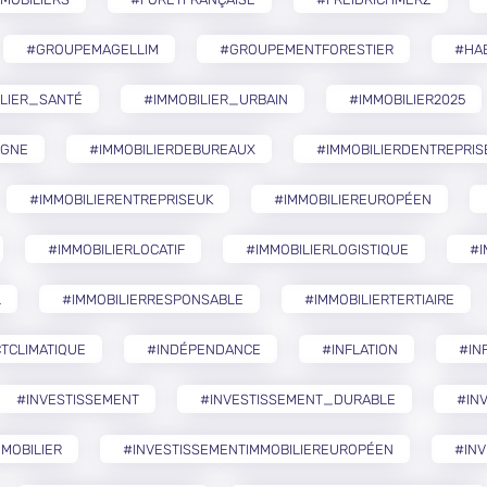
#GROUPEMAGELLIM
#GROUPEMENTFORESTIER
#HA
ILIER_SANTÉ
#IMMOBILIER_URBAIN
#IMMOBILIER2025
AGNE
#IMMOBILIERDEBUREAUX
#IMMOBILIERDENTREPRIS
#IMMOBILIERENTREPRISEUK
#IMMOBILIEREUROPÉEN
#IMMOBILIERLOCATIF
#IMMOBILIERLOGISTIQUE
#I
L
#IMMOBILIERRESPONSABLE
#IMMOBILIERTERTIAIRE
TCLIMATIQUE
#INDÉPENDANCE
#INFLATION
#IN
#INVESTISSEMENT
#INVESTISSEMENT_DURABLE
#IN
MOBILIER
#INVESTISSEMENTIMMOBILIEREUROPÉEN
#INV