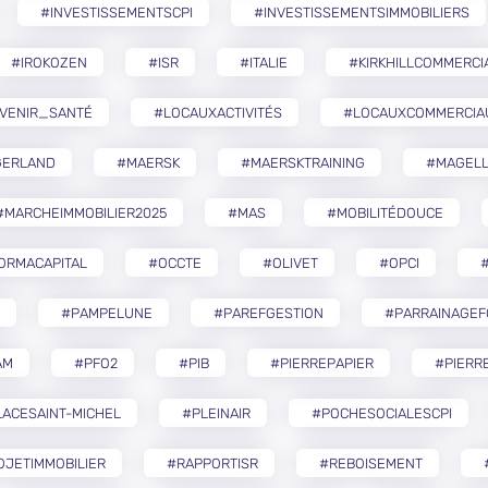
#INVESTISSEMENTSCPI
#INVESTISSEMENTSIMMOBILIERS
#IROKOZEN
#ISR
#ITALIE
#KIRKHILLCOMMERCI
VENIR_SANTÉ
#LOCAUXACTIVITÉS
#LOCAUXCOMMERCIA
GERLAND
#MAERSK
#MAERSKTRAINING
#MAGELL
#MARCHEIMMOBILIER2025
#MAS
#MOBILITÉDOUCE
ORMACAPITAL
#OCCTE
#OLIVET
#OPCI
#
#PAMPELUNE
#PAREFGESTION
#PARRAINAGEF
AM
#PFO2
#PIB
#PIERREPAPIER
#PIERR
ACESAINT-MICHEL
#PLEINAIR
#POCHESOCIALESCPI
OJETIMMOBILIER
#RAPPORTISR
#REBOISEMENT