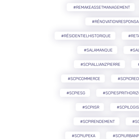
#REMAKEASSETMANAGEMENT
#RÉNOVATIONRESPONSA
#RÉSIDENTIELHISTORIQUE
#RETA
#SALAMANQUE
#SA
#SCPIALLIANZPIERRE
#SCPICOMMERCE
#SCPICRED
#SCPIESG
#SCPIESPRITHORI
#SCPIISR
#SCPILOGIS
#SCPIRENDEMENT
#S
#SCPIUPEKA
#SCPIURBANP