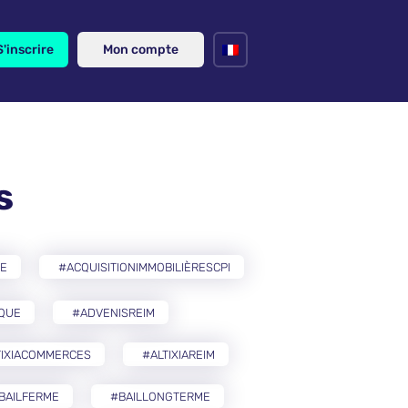
S'inscrire
Mon compte
s
RE
#ACQUISITIONIMMOBILIÈRESCPI
IQUE
#ADVENISREIM
TIXIACOMMERCES
#ALTIXIAREIM
BAILFERME
#BAILLONGTERME