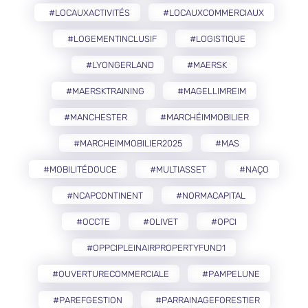
#LOCAUXACTIVITÉS
#LOCAUXCOMMERCIAUX
#LOGEMENTINCLUSIF
#LOGISTIQUE
#LYONGERLAND
#MAERSK
#MAERSKTRAINING
#MAGELLIMREIM
#MANCHESTER
#MARCHÉIMMOBILIER
#MARCHEIMMOBILIER2025
#MAS
#MOBILITÉDOUCE
#MULTIASSET
#NAÇO
#NCAPCONTINENT
#NORMACAPITAL
#OCCTE
#OLIVET
#OPCI
#OPPCIPLEINAIRPROPERTYFUND1
#OUVERTURECOMMERCIALE
#PAMPELUNE
#PAREFGESTION
#PARRAINAGEFORESTIER