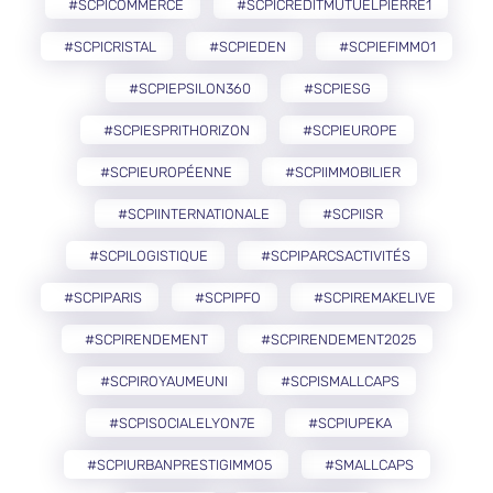
#SCPICOMMERCE
#SCPICREDITMUTUELPIERRE1
#SCPICRISTAL
#SCPIEDEN
#SCPIEFIMMO1
#SCPIEPSILON360
#SCPIESG
#SCPIESPRITHORIZON
#SCPIEUROPE
#SCPIEUROPÉENNE
#SCPIIMMOBILIER
#SCPIINTERNATIONALE
#SCPIISR
#SCPILOGISTIQUE
#SCPIPARCSACTIVITÉS
#SCPIPARIS
#SCPIPFO
#SCPIREMAKELIVE
#SCPIRENDEMENT
#SCPIRENDEMENT2025
#SCPIROYAUMEUNI
#SCPISMALLCAPS
#SCPISOCIALELYON7E
#SCPIUPEKA
#SCPIURBANPRESTIGIMMO5
#SMALLCAPS