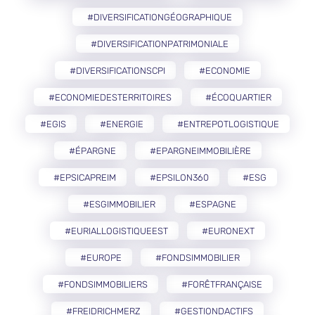
#DIVERSIFICATIONGÉOGRAPHIQUE
#DIVERSIFICATIONPATRIMONIALE
#DIVERSIFICATIONSCPI
#ECONOMIE
#ECONOMIEDESTERRITOIRES
#ÉCOQUARTIER
#EGIS
#ENERGIE
#ENTREPOTLOGISTIQUE
#ÉPARGNE
#EPARGNEIMMOBILIÈRE
#EPSICAPREIM
#EPSILON360
#ESG
#ESGIMMOBILIER
#ESPAGNE
#EURIALLOGISTIQUEEST
#EURONEXT
#EUROPE
#FONDSIMMOBILIER
#FONDSIMMOBILIERS
#FORÊTFRANÇAISE
#FREIDRICHMERZ
#GESTIONDACTIFS