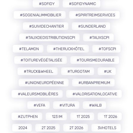
#SOFIDY
#SOFIDYNAMIC
#SOGENIALIMMOBILIER
#SPIRITREIMSERVICES
#SUIVIDECHANTIER
#SUNDERLAND
#TAUXDEDISTRIBUTIONSCPI
#TAUXSCPI
#TELAMON
#THERUCKHÔTEL
#TOFSCPI
#TOITUREVÉGÉTALISÉE
#TOURISMEDURABLE
#TRUCK&WHEEL
#TURGOTAM
#UK
#UNIONEUROPÉENNE
#URBANPREMIUM
#VALEURSMOBILIÈRES
#VALORISATIONLOCATIVE
#VEFA
#VITURA
#WALB
#ZUTPHEN
123 IM
1T 2025
1T 2026
2024
2T 2025
2T 2026
3VHOTELS