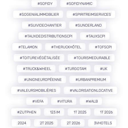
#SOFIDY
#SOFIDYNAMIC
#SOGENIALIMMOBILIER
#SPIRITREIMSERVICES
#SUIVIDECHANTIER
#SUNDERLAND
#TAUXDEDISTRIBUTIONSCPI
#TAUXSCPI
#TELAMON
#THERUCKHÔTEL
#TOFSCPI
#TOITUREVÉGÉTALISÉE
#TOURISMEDURABLE
#TRUCK&WHEEL
#TURGOTAM
#UK
#UNIONEUROPÉENNE
#URBANPREMIUM
#VALEURSMOBILIÈRES
#VALORISATIONLOCATIVE
#VEFA
#VITURA
#WALB
#ZUTPHEN
123 IM
1T 2025
1T 2026
2024
2T 2025
2T 2026
3VHOTELS