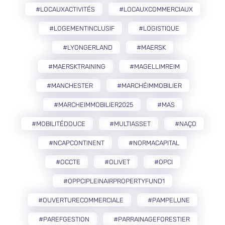
#LOCAUXACTIVITÉS
#LOCAUXCOMMERCIAUX
#LOGEMENTINCLUSIF
#LOGISTIQUE
#LYONGERLAND
#MAERSK
#MAERSKTRAINING
#MAGELLIMREIM
#MANCHESTER
#MARCHÉIMMOBILIER
#MARCHEIMMOBILIER2025
#MAS
#MOBILITÉDOUCE
#MULTIASSET
#NAÇO
#NCAPCONTINENT
#NORMACAPITAL
#OCCTE
#OLIVET
#OPCI
#OPPCIPLEINAIRPROPERTYFUND1
#OUVERTURECOMMERCIALE
#PAMPELUNE
#PAREFGESTION
#PARRAINAGEFORESTIER