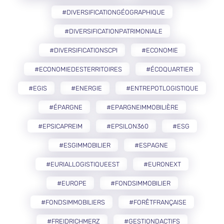
#DIVERSIFICATIONGÉOGRAPHIQUE
#DIVERSIFICATIONPATRIMONIALE
#DIVERSIFICATIONSCPI
#ECONOMIE
#ECONOMIEDESTERRITOIRES
#ÉCOQUARTIER
#EGIS
#ENERGIE
#ENTREPOTLOGISTIQUE
#ÉPARGNE
#EPARGNEIMMOBILIÈRE
#EPSICAPREIM
#EPSILON360
#ESG
#ESGIMMOBILIER
#ESPAGNE
#EURIALLOGISTIQUEEST
#EURONEXT
#EUROPE
#FONDSIMMOBILIER
#FONDSIMMOBILIERS
#FORÊTFRANÇAISE
#FREIDRICHMERZ
#GESTIONDACTIFS