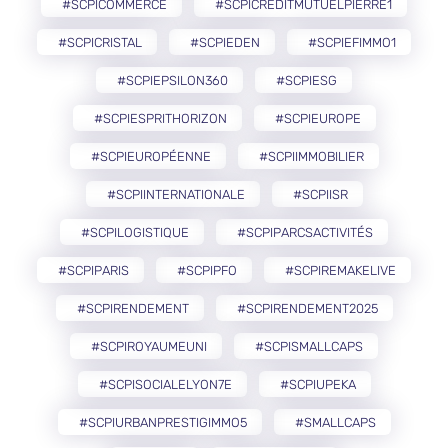
#SCPICOMMERCE
#SCPICREDITMUTUELPIERRE1
#SCPICRISTAL
#SCPIEDEN
#SCPIEFIMMO1
#SCPIEPSILON360
#SCPIESG
#SCPIESPRITHORIZON
#SCPIEUROPE
#SCPIEUROPÉENNE
#SCPIIMMOBILIER
#SCPIINTERNATIONALE
#SCPIISR
#SCPILOGISTIQUE
#SCPIPARCSACTIVITÉS
#SCPIPARIS
#SCPIPFO
#SCPIREMAKELIVE
#SCPIRENDEMENT
#SCPIRENDEMENT2025
#SCPIROYAUMEUNI
#SCPISMALLCAPS
#SCPISOCIALELYON7E
#SCPIUPEKA
#SCPIURBANPRESTIGIMMO5
#SMALLCAPS