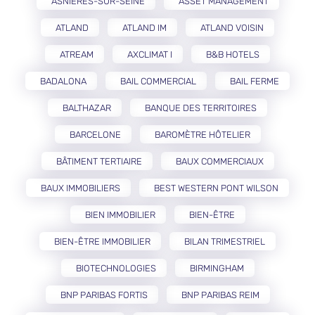
ASNIÈRES-SUR-SEINE
ASSET MANAGEMENT
ATLAND
ATLAND IM
ATLAND VOISIN
ATREAM
AXCLIMAT I
B&B HOTELS
BADALONA
BAIL COMMERCIAL
BAIL FERME
BALTHAZAR
BANQUE DES TERRITOIRES
BARCELONE
BAROMÈTRE HÔTELIER
BÂTIMENT TERTIAIRE
BAUX COMMERCIAUX
BAUX IMMOBILIERS
BEST WESTERN PONT WILSON
BIEN IMMOBILIER
BIEN-ÊTRE
BIEN-ÊTRE IMMOBILIER
BILAN TRIMESTRIEL
BIOTECHNOLOGIES
BIRMINGHAM
BNP PARIBAS FORTIS
BNP PARIBAS REIM