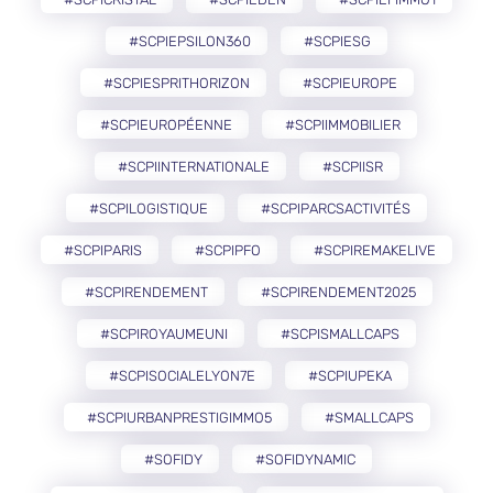
#SCPIEPSILON360
#SCPIESG
#SCPIESPRITHORIZON
#SCPIEUROPE
#SCPIEUROPÉENNE
#SCPIIMMOBILIER
#SCPIINTERNATIONALE
#SCPIISR
#SCPILOGISTIQUE
#SCPIPARCSACTIVITÉS
#SCPIPARIS
#SCPIPFO
#SCPIREMAKELIVE
#SCPIRENDEMENT
#SCPIRENDEMENT2025
#SCPIROYAUMEUNI
#SCPISMALLCAPS
#SCPISOCIALELYON7E
#SCPIUPEKA
#SCPIURBANPRESTIGIMMO5
#SMALLCAPS
#SOFIDY
#SOFIDYNAMIC