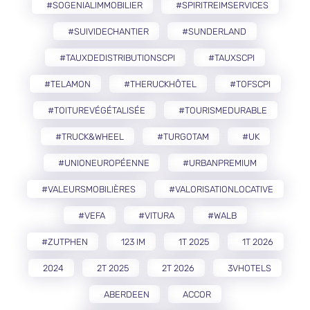
#SOGENIALIMMOBILIER
#SPIRITREIMSERVICES
#SUIVIDECHANTIER
#SUNDERLAND
#TAUXDEDISTRIBUTIONSCPI
#TAUXSCPI
#TELAMON
#THERUCKHÔTEL
#TOFSCPI
#TOITUREVÉGÉTALISÉE
#TOURISMEDURABLE
#TRUCK&WHEEL
#TURGOTAM
#UK
#UNIONEUROPÉENNE
#URBANPREMIUM
#VALEURSMOBILIÈRES
#VALORISATIONLOCATIVE
#VEFA
#VITURA
#WALB
#ZUTPHEN
123 IM
1T 2025
1T 2026
2024
2T 2025
2T 2026
3VHOTELS
ABERDEEN
ACCOR