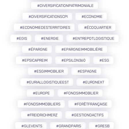
#DIVERSIFICATIONPATRIMONIALE
#DIVERSIFICATIONSCPI
#ECONOMIE
#ECONOMIEDESTERRITOIRES
#ÉCOQUARTIER
#EGIS
#ENERGIE
#ENTREPOTLOGISTIQUE
#ÉPARGNE
#EPARGNEIMMOBILIÈRE
#EPSICAPREIM
#EPSILON360
#ESG
#ESGIMMOBILIER
#ESPAGNE
#EURIALLOGISTIQUEEST
#EURONEXT
#EUROPE
#FONDSIMMOBILIER
#FONDSIMMOBILIERS
#FORÊTFRANÇAISE
#FREIDRICHMERZ
#GESTIONDACTIFS
#GLEVENTS
#GRANDPARIS
#GRESB