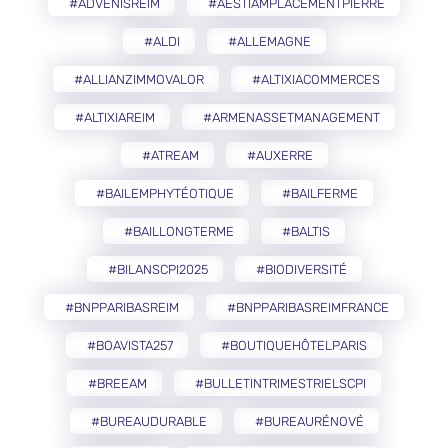
#ADVENISREIM
#AESTIAMPLACEMENTPIERRE
#ALDI
#ALLEMAGNE
#ALLIANZIMMOVALOR
#ALTIXIACOMMERCES
#ALTIXIAREIM
#ARMENASSETMANAGEMENT
#ATREAM
#AUXERRE
#BAILEMPHYTÉOTIQUE
#BAILFERME
#BAILLONGTERME
#BALTIS
#BILANSCPI2025
#BIODIVERSITÉ
#BNPPARIBASREIM
#BNPPARIBASREIMFRANCE
#BOAVISTA257
#BOUTIQUEHÔTELPARIS
#BREEAM
#BULLETINTRIMESTRIELSCPI
#BUREAUDURABLE
#BUREAURÉNOVÉ