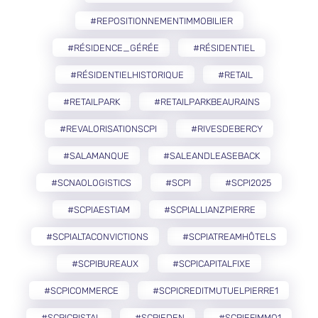
#REPOSITIONNEMENTIMMOBILIER
#RÉSIDENCE_GÉRÉE
#RÉSIDENTIEL
#RÉSIDENTIELHISTORIQUE
#RETAIL
#RETAILPARK
#RETAILPARKBEAURAINS
#REVALORISATIONSCPI
#RIVESDEBERCY
#SALAMANQUE
#SALEANDLEASEBACK
#SCNAOLOGISTICS
#SCPI
#SCPI2025
#SCPIAESTIAM
#SCPIALLIANZPIERRE
#SCPIALTACONVICTIONS
#SCPIATREAMHÔTELS
#SCPIBUREAUX
#SCPICAPITALFIXE
#SCPICOMMERCE
#SCPICREDITMUTUELPIERRE1
#SCPICRISTAL
#SCPIEDEN
#SCPIEFIMMO1