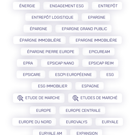
ÉNERGIE
ENGAGEMENT ESG
ENTREPÔT
ENTREPÔT LOGISTIQUE
EPARGNE
ÉPARGNE
EPARGNE GRAND PUBLIC
ÉPARGNE IMMOBILIÈRE
EPARGNE IMMOBILIÈRE
ÉPARGNE PIERRE EUROPE
EPICUREAM
EPRA
EPSICAP NANO
EPSICAP REIM
EPSICARE
ESCPI EUROPÉENNE
ESG
ESG IMMOBILIER
ESPAGNE
ETUDE DE MARCHE
ETUDES DE MARCHÉ
EUROPE
EUROPE CENTRALE
EUROPE DU NORD
EUROVALYS
EURYALE
EURYALE AM
EXPANSION