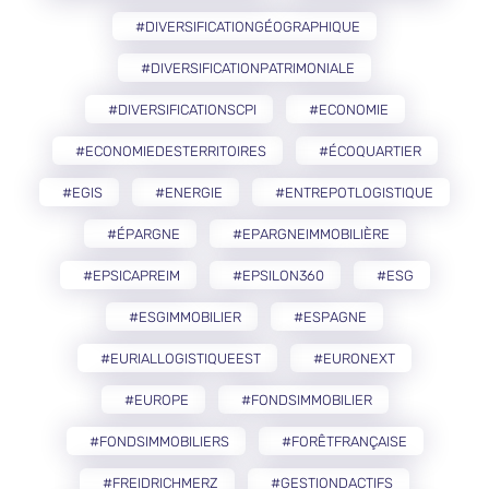
#DIVERSIFICATIONGÉOGRAPHIQUE
#DIVERSIFICATIONPATRIMONIALE
#DIVERSIFICATIONSCPI
#ECONOMIE
#ECONOMIEDESTERRITOIRES
#ÉCOQUARTIER
#EGIS
#ENERGIE
#ENTREPOTLOGISTIQUE
#ÉPARGNE
#EPARGNEIMMOBILIÈRE
#EPSICAPREIM
#EPSILON360
#ESG
#ESGIMMOBILIER
#ESPAGNE
#EURIALLOGISTIQUEEST
#EURONEXT
#EUROPE
#FONDSIMMOBILIER
#FONDSIMMOBILIERS
#FORÊTFRANÇAISE
#FREIDRICHMERZ
#GESTIONDACTIFS