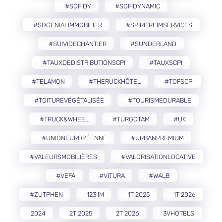
#SOFIDY
#SOFIDYNAMIC
#SOGENIALIMMOBILIER
#SPIRITREIMSERVICES
#SUIVIDECHANTIER
#SUNDERLAND
#TAUXDEDISTRIBUTIONSCPI
#TAUXSCPI
#TELAMON
#THERUCKHÔTEL
#TOFSCPI
#TOITUREVÉGÉTALISÉE
#TOURISMEDURABLE
#TRUCK&WHEEL
#TURGOTAM
#UK
#UNIONEUROPÉENNE
#URBANPREMIUM
#VALEURSMOBILIÈRES
#VALORISATIONLOCATIVE
#VEFA
#VITURA
#WALB
#ZUTPHEN
123 IM
1T 2025
1T 2026
2024
2T 2025
2T 2026
3VHOTELS