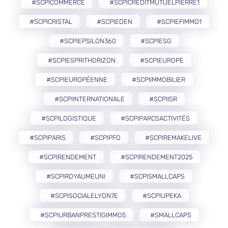
#SCPICOMMERCE
#SCPICREDITMUTUELPIERRE1
#SCPICRISTAL
#SCPIEDEN
#SCPIEFIMMO1
#SCPIEPSILON360
#SCPIESG
#SCPIESPRITHORIZON
#SCPIEUROPE
#SCPIEUROPÉENNE
#SCPIIMMOBILIER
#SCPIINTERNATIONALE
#SCPIISR
#SCPILOGISTIQUE
#SCPIPARCSACTIVITÉS
#SCPIPARIS
#SCPIPFO
#SCPIREMAKELIVE
#SCPIRENDEMENT
#SCPIRENDEMENT2025
#SCPIROYAUMEUNI
#SCPISMALLCAPS
#SCPISOCIALELYON7E
#SCPIUPEKA
#SCPIURBANPRESTIGIMMO5
#SMALLCAPS