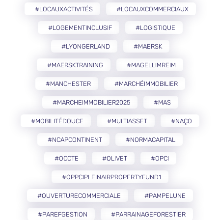
#LOCAUXACTIVITÉS
#LOCAUXCOMMERCIAUX
#LOGEMENTINCLUSIF
#LOGISTIQUE
#LYONGERLAND
#MAERSK
#MAERSKTRAINING
#MAGELLIMREIM
#MANCHESTER
#MARCHÉIMMOBILIER
#MARCHEIMMOBILIER2025
#MAS
#MOBILITÉDOUCE
#MULTIASSET
#NAÇO
#NCAPCONTINENT
#NORMACAPITAL
#OCCTE
#OLIVET
#OPCI
#OPPCIPLEINAIRPROPERTYFUND1
#OUVERTURECOMMERCIALE
#PAMPELUNE
#PAREFGESTION
#PARRAINAGEFORESTIER