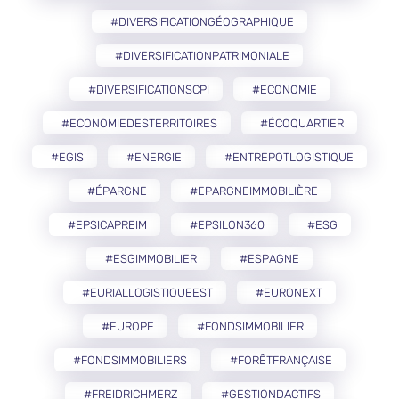
#DIVERSIFICATIONGÉOGRAPHIQUE
#DIVERSIFICATIONPATRIMONIALE
#DIVERSIFICATIONSCPI
#ECONOMIE
#ECONOMIEDESTERRITOIRES
#ÉCOQUARTIER
#EGIS
#ENERGIE
#ENTREPOTLOGISTIQUE
#ÉPARGNE
#EPARGNEIMMOBILIÈRE
#EPSICAPREIM
#EPSILON360
#ESG
#ESGIMMOBILIER
#ESPAGNE
#EURIALLOGISTIQUEEST
#EURONEXT
#EUROPE
#FONDSIMMOBILIER
#FONDSIMMOBILIERS
#FORÊTFRANÇAISE
#FREIDRICHMERZ
#GESTIONDACTIFS