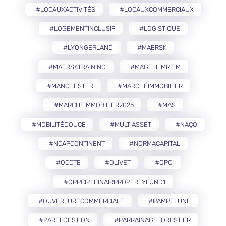
#LOCAUXACTIVITÉS
#LOCAUXCOMMERCIAUX
#LOGEMENTINCLUSIF
#LOGISTIQUE
#LYONGERLAND
#MAERSK
#MAERSKTRAINING
#MAGELLIMREIM
#MANCHESTER
#MARCHÉIMMOBILIER
#MARCHEIMMOBILIER2025
#MAS
#MOBILITÉDOUCE
#MULTIASSET
#NAÇO
#NCAPCONTINENT
#NORMACAPITAL
#OCCTE
#OLIVET
#OPCI
#OPPCIPLEINAIRPROPERTYFUND1
#OUVERTURECOMMERCIALE
#PAMPELUNE
#PAREFGESTION
#PARRAINAGEFORESTIER