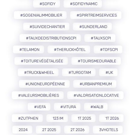
#SOFIDY
#SOFIDYNAMIC
#SOGENIALIMMOBILIER
#SPIRITREIMSERVICES
#SUIVIDECHANTIER
#SUNDERLAND
#TAUXDEDISTRIBUTIONSCPI
#TAUXSCPI
#TELAMON
#THERUCKHÔTEL
#TOFSCPI
#TOITUREVÉGÉTALISÉE
#TOURISMEDURABLE
#TRUCK&WHEEL
#TURGOTAM
#UK
#UNIONEUROPÉENNE
#URBANPREMIUM
#VALEURSMOBILIÈRES
#VALORISATIONLOCATIVE
#VEFA
#VITURA
#WALB
#ZUTPHEN
123 IM
1T 2025
1T 2026
2024
2T 2025
2T 2026
3VHOTELS