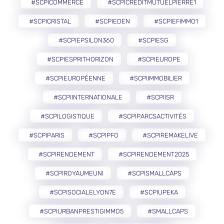
#SCPICOMMERCE
#SCPICREDITMUTUELPIERRE1
#SCPICRISTAL
#SCPIEDEN
#SCPIEFIMMO1
#SCPIEPSILON360
#SCPIESG
#SCPIESPRITHORIZON
#SCPIEUROPE
#SCPIEUROPÉENNE
#SCPIIMMOBILIER
#SCPIINTERNATIONALE
#SCPIISR
#SCPILOGISTIQUE
#SCPIPARCSACTIVITÉS
#SCPIPARIS
#SCPIPFO
#SCPIREMAKELIVE
#SCPIRENDEMENT
#SCPIRENDEMENT2025
#SCPIROYAUMEUNI
#SCPISMALLCAPS
#SCPISOCIALELYON7E
#SCPIUPEKA
#SCPIURBANPRESTIGIMMO5
#SMALLCAPS