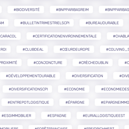
#BIODIVERSITÉ
#BNPPARIBASREIM
#BNPPARIBA
AM
#BULLETINTRIMESTRIELSCPI
#BUREAUDURABLE
#CARACOL
#CERTIFICATIONENVIRONNEMENTALE
#CHABLA
ROI
#CLUBDEAL
#CŒURDEUROPE
#COLIVING_
ROXIMITÉ
#CONJONCTURE
#CRÈCHEDUBLIN
#
#DÉVELOPPEMENTDURABLE
#DIVERSIFICATION
#DIV
#DIVERSIFICATIONSCPI
#ECONOMIE
#ECONOMIEDES
#ENTREPOTLOGISTIQUE
#ÉPARGNE
#EPARGNEIMMO
#ESGIMMOBILIER
#ESPAGNE
#EURIALLOGISTIQUEEST
MOBILIERS
#FORÊTFRANÇAISE
#FREIDRICHMERZ