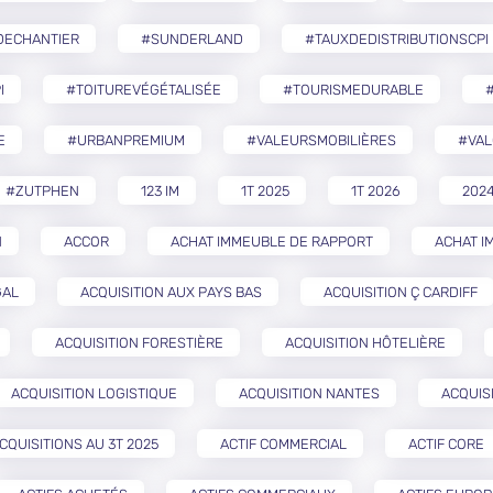
DECHANTIER
#SUNDERLAND
#TAUXDEDISTRIBUTIONSCPI
I
#TOITUREVÉGÉTALISÉE
#TOURISMEDURABLE
E
#URBANPREMIUM
#VALEURSMOBILIÈRES
#VAL
#ZUTPHEN
123 IM
1T 2025
1T 2026
202
N
ACCOR
ACHAT IMMEUBLE DE RAPPORT
ACHAT I
GAL
ACQUISITION AUX PAYS BAS
ACQUISITION Ç CARDIFF
ACQUISITION FORESTIÈRE
ACQUISITION HÔTELIÈRE
ACQUISITION LOGISTIQUE
ACQUISITION NANTES
ACQUIS
CQUISITIONS AU 3T 2025
ACTIF COMMERCIAL
ACTIF CORE