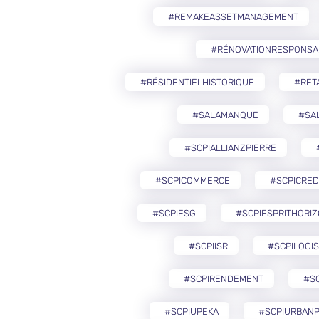
#REMAKEASSETMANAGEMENT
#RÉNOVATIONRESPONSA
#RÉSIDENTIELHISTORIQUE
#RETA
#SALAMANQUE
#SA
#SCPIALLIANZPIERRE
#SCPICOMMERCE
#SCPICRED
#SCPIESG
#SCPIESPRITHORI
#SCPIISR
#SCPILOGIS
#SCPIRENDEMENT
#S
#SCPIUPEKA
#SCPIURBANP