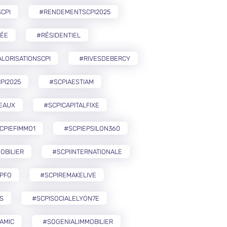
CPI
#RENDEMENTSCPI2025
ÉE
#RÉSIDENTIEL
LORISATIONSCPI
#RIVESDEBERCY
PI2025
#SCPIAESTIAM
EAUX
#SCPICAPITALFIXE
CPIEFIMMO1
#SCPIEPSILON360
OBILIER
#SCPIINTERNATIONALE
PFO
#SCPIREMAKELIVE
S
#SCPISOCIALELYON7E
AMIC
#SOGENIALIMMOBILIER