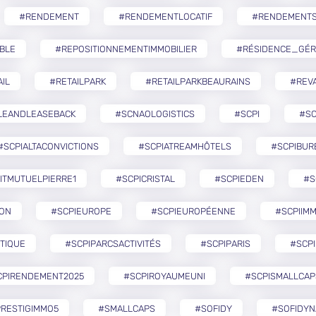
#RENDEMENT
#RENDEMENTLOCATIF
#RENDEMENTS
BLE
#REPOSITIONNEMENTIMMOBILIER
#RÉSIDENCE_GÉR
IL
#RETAILPARK
#RETAILPARKBEAURAINS
#REVA
LEANDLEASEBACK
#SCNAOLOGISTICS
#SCPI
#SC
#SCPIALTACONVICTIONS
#SCPIATREAMHÔTELS
#SCPIBUR
ITMUTUELPIERRE1
#SCPICRISTAL
#SCPIEDEN
#S
ZON
#SCPIEUROPE
#SCPIEUROPÉENNE
#SCPIIMM
TIQUE
#SCPIPARCSACTIVITÉS
#SCPIPARIS
#SCPI
CPIRENDEMENT2025
#SCPIROYAUMEUNI
#SCPISMALLCAP
RESTIGIMMO5
#SMALLCAPS
#SOFIDY
#SOFIDYN