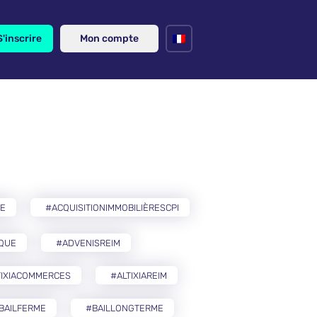
S'inscrire
Mon compte
RE
#ACQUISITIONIMMOBILIÈRESCPI
IQUE
#ADVENISREIM
TIXIACOMMERCES
#ALTIXIAREIM
BAILFERME
#BAILLONGTERME