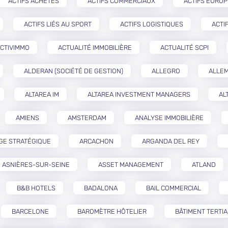
ACTIFS ACHETÉS
ACTIFS COMMERCIAUX
ACTIFS EURO
ACTIFS LIÉS AU SPORT
ACTIFS LOGISTIQUES
ACTI
CTIVIMMO
ACTUALITÉ IMMOBILIÈRE
ACTUALITÉ SCPI
ALDERAN (SOCIÉTÉ DE GESTION)
ALLEGRO
ALLE
ALTAREA IM
ALTAREA INVESTMENT MANAGERS
AL
AMIENS
AMSTERDAM
ANALYSE IMMOBILIÈRE
GE STRATÉGIQUE
ARCACHON
ARGANDA DEL REY
ASNIÈRES-SUR-SEINE
ASSET MANAGEMENT
ATLAND
B&B HOTELS
BADALONA
BAIL COMMERCIAL
BARCELONE
BAROMÈTRE HÔTELIER
BÂTIMENT TERTIA