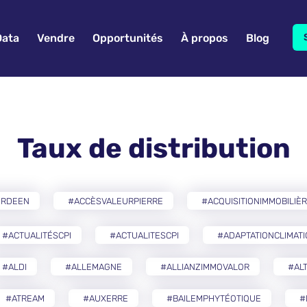
Data
Vendre
Opportunités
À propos
Blog
Taux de distribution
ERDEEN
#ACCÈSVALEURPIERRE
#ACQUISITIONIMMOBILIÈ
#ACTUALITÉSCPI
#ACTUALITESCPI
#ADAPTATIONCLIMAT
#ALDI
#ALLEMAGNE
#ALLIANZIMMOVALOR
#AL
#ATREAM
#AUXERRE
#BAILEMPHYTÉOTIQUE
#