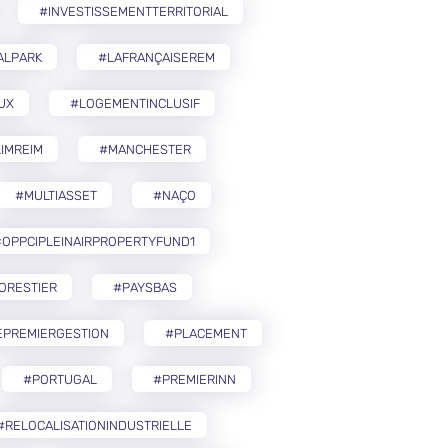
#INVESTISSEMENTTERRITORIAL
ALPARK
#LAFRANÇAISEREM
UX
#LOGEMENTINCLUSIF
IMREIM
#MANCHESTER
#MULTIASSET
#NAÇO
OPPCIPLEINAIRPROPERTYFUND1
ORESTIER
#PAYSBAS
EPREMIERGESTION
#PLACEMENT
#PORTUGAL
#PREMIERINN
#RELOCALISATIONINDUSTRIELLE