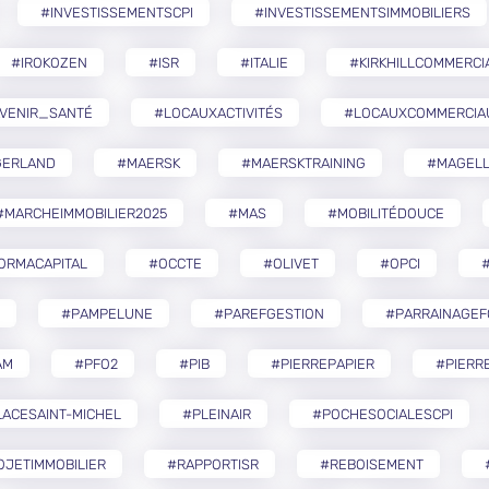
#INVESTISSEMENTSCPI
#INVESTISSEMENTSIMMOBILIERS
#IROKOZEN
#ISR
#ITALIE
#KIRKHILLCOMMERCI
VENIR_SANTÉ
#LOCAUXACTIVITÉS
#LOCAUXCOMMERCIA
GERLAND
#MAERSK
#MAERSKTRAINING
#MAGELL
#MARCHEIMMOBILIER2025
#MAS
#MOBILITÉDOUCE
ORMACAPITAL
#OCCTE
#OLIVET
#OPCI
#
#PAMPELUNE
#PAREFGESTION
#PARRAINAGEF
AM
#PFO2
#PIB
#PIERREPAPIER
#PIERR
ACESAINT-MICHEL
#PLEINAIR
#POCHESOCIALESCPI
OJETIMMOBILIER
#RAPPORTISR
#REBOISEMENT