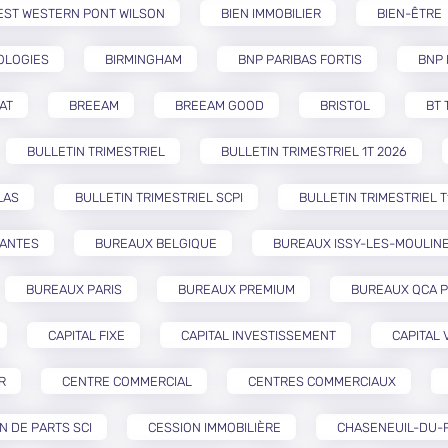
EST WESTERN PONT WILSON
BIEN IMMOBILIER
BIEN-ÊTRE
OLOGIES
BIRMINGHAM
BNP PARIBAS FORTIS
BNP 
AT
BREEAM
BREEAM GOOD
BRISTOL
BT 
BULLETIN TRIMESTRIEL
BULLETIN TRIMESTRIEL 1T 2026
LAS
BULLETIN TRIMESTRIEL SCPI
BULLETIN TRIMESTRIEL T
NANTES
BUREAUX BELGIQUE
BUREAUX ISSY-LES-MOULIN
BUREAUX PARIS
BUREAUX PREMIUM
BUREAUX QCA P
CAPITAL FIXE
CAPITAL INVESTISSEMENT
CAPITAL 
R
CENTRE COMMERCIAL
CENTRES COMMERCIAUX
N DE PARTS SCI
CESSION IMMOBILIÈRE
CHASENEUIL-DU-