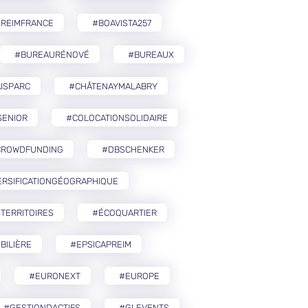
SREIMFRANCE
#BOAVISTA257
#BUREAURÉNOVÉ
#BUREAUX
ISPARC
#CHÂTENAYMALABRY
SENIOR
#COLOCATIONSOLIDAIRE
CROWDFUNDING
#DBSCHENKER
ERSIFICATIONGÉOGRAPHIQUE
TERRITOIRES
#ÉCOQUARTIER
BILIÈRE
#EPSICAPREIM
#EURONEXT
#EUROPE
#GESTIONDACTIFS
#GLEVENTS