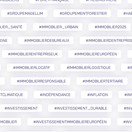
#GROUPEMAGELLIM
#GROUPEMENTFORESTIER
#HA
ILIER_SANTÉ
#IMMOBILIER_URBAIN
#IMMOBILIER2025
AGNE
#IMMOBILIERDEBUREAUX
#IMMOBILIERDENTREPRIS
#IMMOBILIERENTREPRISEUK
#IMMOBILIEREUROPÉEN
#IMMOBILIERLOCATIF
#IMMOBILIERLOGISTIQUE
#I
L
#IMMOBILIERRESPONSABLE
#IMMOBILIERTERTIAIRE
TCLIMATIQUE
#INDÉPENDANCE
#INFLATION
#IN
#INVESTISSEMENT
#INVESTISSEMENT_DURABLE
#IN
MOBILIER
#INVESTISSEMENTIMMOBILIEREUROPÉEN
#INV