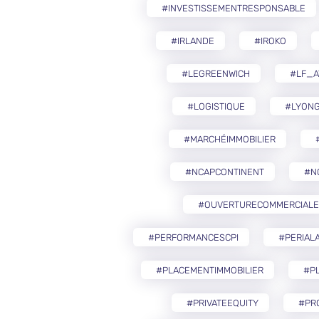
#INVESTISSEMENTRESPONSABLE
#IRLANDE
#IROKO
#LEGREENWICH
#LF_A
#LOGISTIQUE
#LYON
#MARCHÉIMMOBILIER
#NCAPCONTINENT
#N
#OUVERTURECOMMERCIALE
#PERFORMANCESCPI
#PERIAL
#PLACEMENTIMMOBILIER
#PL
#PRIVATEEQUITY
#PR