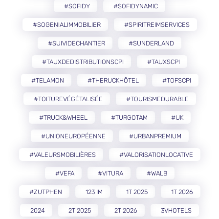
#SOFIDY
#SOFIDYNAMIC
#SOGENIALIMMOBILIER
#SPIRITREIMSERVICES
#SUIVIDECHANTIER
#SUNDERLAND
#TAUXDEDISTRIBUTIONSCPI
#TAUXSCPI
#TELAMON
#THERUCKHÔTEL
#TOFSCPI
#TOITUREVÉGÉTALISÉE
#TOURISMEDURABLE
#TRUCK&WHEEL
#TURGOTAM
#UK
#UNIONEUROPÉENNE
#URBANPREMIUM
#VALEURSMOBILIÈRES
#VALORISATIONLOCATIVE
#VEFA
#VITURA
#WALB
#ZUTPHEN
123 IM
1T 2025
1T 2026
2024
2T 2025
2T 2026
3VHOTELS