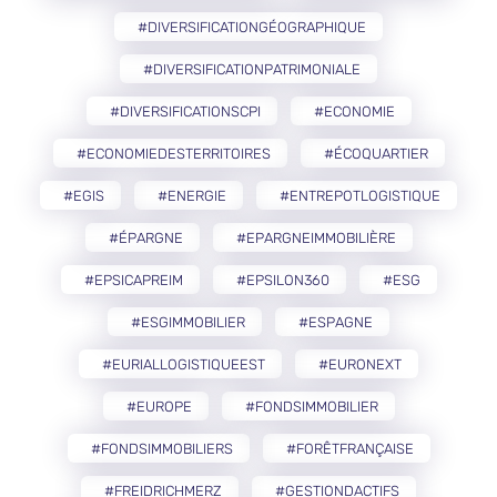
#DIVERSIFICATIONGÉOGRAPHIQUE
#DIVERSIFICATIONPATRIMONIALE
#DIVERSIFICATIONSCPI
#ECONOMIE
#ECONOMIEDESTERRITOIRES
#ÉCOQUARTIER
#EGIS
#ENERGIE
#ENTREPOTLOGISTIQUE
#ÉPARGNE
#EPARGNEIMMOBILIÈRE
#EPSICAPREIM
#EPSILON360
#ESG
#ESGIMMOBILIER
#ESPAGNE
#EURIALLOGISTIQUEEST
#EURONEXT
#EUROPE
#FONDSIMMOBILIER
#FONDSIMMOBILIERS
#FORÊTFRANÇAISE
#FREIDRICHMERZ
#GESTIONDACTIFS