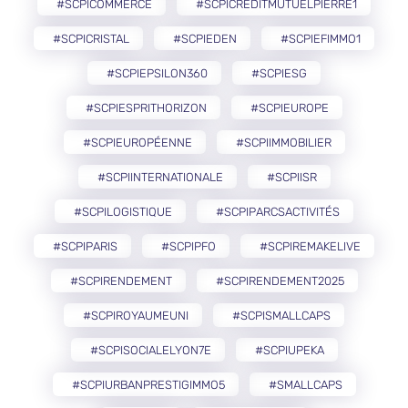
#SCPICOMMERCE
#SCPICREDITMUTUELPIERRE1
#SCPICRISTAL
#SCPIEDEN
#SCPIEFIMMO1
#SCPIEPSILON360
#SCPIESG
#SCPIESPRITHORIZON
#SCPIEUROPE
#SCPIEUROPÉENNE
#SCPIIMMOBILIER
#SCPIINTERNATIONALE
#SCPIISR
#SCPILOGISTIQUE
#SCPIPARCSACTIVITÉS
#SCPIPARIS
#SCPIPFO
#SCPIREMAKELIVE
#SCPIRENDEMENT
#SCPIRENDEMENT2025
#SCPIROYAUMEUNI
#SCPISMALLCAPS
#SCPISOCIALELYON7E
#SCPIUPEKA
#SCPIURBANPRESTIGIMMO5
#SMALLCAPS