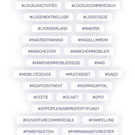
#LOCAUXACTIVITÉS
#LOCAUXCOMMERCIAUX
#LOGEMENTINCLUSIF
#LOGISTIQUE
#LYONGERLAND
#MAERSK
#MAERSKTRAINING
#MAGELLIMREIM
#MANCHESTER
#MARCHÉIMMOBILIER
#MARCHEIMMOBILIER2025
#MAS
#MOBILITÉDOUCE
#MULTIASSET
#NAÇO
#NCAPCONTINENT
#NORMACAPITAL
#OCCTE
#OLIVET
#OPCI
#OPPCIPLEINAIRPROPERTYFUND1
#OUVERTURECOMMERCIALE
#PAMPELUNE
#PAREFGESTION
#PARRAINAGEFORESTIER