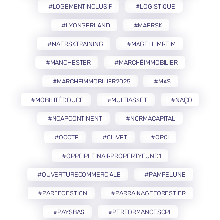
#LOGEMENTINCLUSIF
#LOGISTIQUE
#LYONGERLAND
#MAERSK
#MAERSKTRAINING
#MAGELLIMREIM
#MANCHESTER
#MARCHÉIMMOBILIER
#MARCHEIMMOBILIER2025
#MAS
#MOBILITÉDOUCE
#MULTIASSET
#NAÇO
#NCAPCONTINENT
#NORMACAPITAL
#OCCTE
#OLIVET
#OPCI
#OPPCIPLEINAIRPROPERTYFUND1
#OUVERTURECOMMERCIALE
#PAMPELUNE
#PAREFGESTION
#PARRAINAGEFORESTIER
#PAYSBAS
#PERFORMANCESCPI