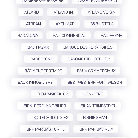
ASNIÈRES-SUR-SEINE
ASSET MANAGEMENT
ATLAND
ATLAND IM
ATLAND VOISIN
ATREAM
AXCLIMAT I
B&B HOTELS
BADALONA
BAIL COMMERCIAL
BAIL FERME
BALTHAZAR
BANQUE DES TERRITOIRES
BARCELONE
BAROMÈTRE HÔTELIER
BÂTIMENT TERTIAIRE
BAUX COMMERCIAUX
BAUX IMMOBILIERS
BEST WESTERN PONT WILSON
BIEN IMMOBILIER
BIEN-ÊTRE
BIEN-ÊTRE IMMOBILIER
BILAN TRIMESTRIEL
BIOTECHNOLOGIES
BIRMINGHAM
BNP PARIBAS FORTIS
BNP PARIBAS REIM