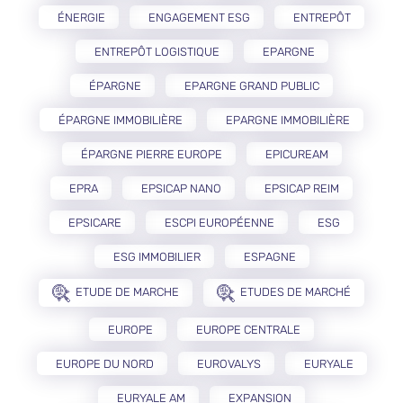
ÉNERGIE
ENGAGEMENT ESG
ENTREPÔT
ENTREPÔT LOGISTIQUE
EPARGNE
ÉPARGNE
EPARGNE GRAND PUBLIC
ÉPARGNE IMMOBILIÈRE
EPARGNE IMMOBILIÈRE
ÉPARGNE PIERRE EUROPE
EPICUREAM
EPRA
EPSICAP NANO
EPSICAP REIM
EPSICARE
ESCPI EUROPÉENNE
ESG
ESG IMMOBILIER
ESPAGNE
ETUDE DE MARCHE
ETUDES DE MARCHÉ
EUROPE
EUROPE CENTRALE
EUROPE DU NORD
EUROVALYS
EURYALE
EURYALE AM
EXPANSION