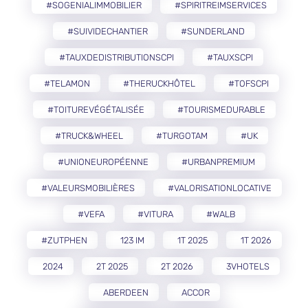
#SOGENIALIMMOBILIER
#SPIRITREIMSERVICES
#SUIVIDECHANTIER
#SUNDERLAND
#TAUXDEDISTRIBUTIONSCPI
#TAUXSCPI
#TELAMON
#THERUCKHÔTEL
#TOFSCPI
#TOITUREVÉGÉTALISÉE
#TOURISMEDURABLE
#TRUCK&WHEEL
#TURGOTAM
#UK
#UNIONEUROPÉENNE
#URBANPREMIUM
#VALEURSMOBILIÈRES
#VALORISATIONLOCATIVE
#VEFA
#VITURA
#WALB
#ZUTPHEN
123 IM
1T 2025
1T 2026
2024
2T 2025
2T 2026
3VHOTELS
ABERDEEN
ACCOR