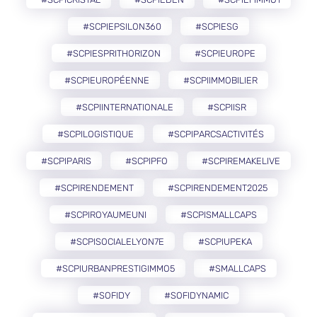
#SCPIEPSILON360
#SCPIESG
#SCPIESPRITHORIZON
#SCPIEUROPE
#SCPIEUROPÉENNE
#SCPIIMMOBILIER
#SCPIINTERNATIONALE
#SCPIISR
#SCPILOGISTIQUE
#SCPIPARCSACTIVITÉS
#SCPIPARIS
#SCPIPFO
#SCPIREMAKELIVE
#SCPIRENDEMENT
#SCPIRENDEMENT2025
#SCPIROYAUMEUNI
#SCPISMALLCAPS
#SCPISOCIALELYON7E
#SCPIUPEKA
#SCPIURBANPRESTIGIMMO5
#SMALLCAPS
#SOFIDY
#SOFIDYNAMIC