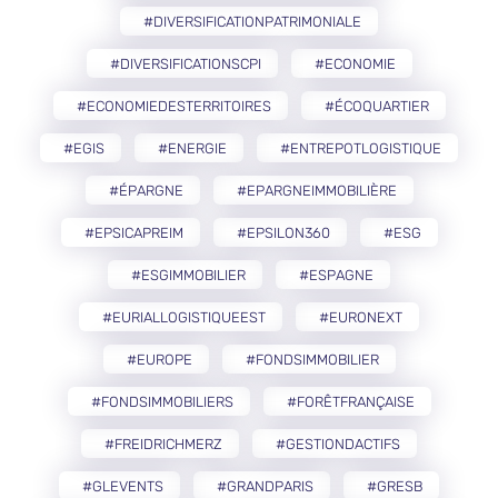
#DIVERSIFICATIONPATRIMONIALE
#DIVERSIFICATIONSCPI
#ECONOMIE
#ECONOMIEDESTERRITOIRES
#ÉCOQUARTIER
#EGIS
#ENERGIE
#ENTREPOTLOGISTIQUE
#ÉPARGNE
#EPARGNEIMMOBILIÈRE
#EPSICAPREIM
#EPSILON360
#ESG
#ESGIMMOBILIER
#ESPAGNE
#EURIALLOGISTIQUEEST
#EURONEXT
#EUROPE
#FONDSIMMOBILIER
#FONDSIMMOBILIERS
#FORÊTFRANÇAISE
#FREIDRICHMERZ
#GESTIONDACTIFS
#GLEVENTS
#GRANDPARIS
#GRESB