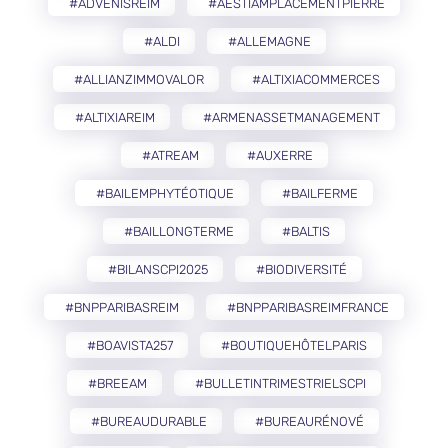
#ADVENISREIM
#AESTIAMPLACEMENTPIERRE
#ALDI
#ALLEMAGNE
#ALLIANZIMMOVALOR
#ALTIXIACOMMERCES
#ALTIXIAREIM
#ARMENASSETMANAGEMENT
#ATREAM
#AUXERRE
#BAILEMPHYTÉOTIQUE
#BAILFERME
#BAILLONGTERME
#BALTIS
#BILANSCPI2025
#BIODIVERSITÉ
#BNPPARIBASREIM
#BNPPARIBASREIMFRANCE
#BOAVISTA257
#BOUTIQUEHÔTELPARIS
#BREEAM
#BULLETINTRIMESTRIELSCPI
#BUREAUDURABLE
#BUREAURÉNOVÉ