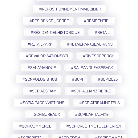
#REPOSITIONNEMENTIMMOBILIER
#RÉSIDENCE_GÉRÉE
#RÉSIDENTIEL
#RÉSIDENTIELHISTORIQUE
#RETAIL
#RETAILPARK
#RETAILPARKBEAURAINS
#REVALORISATIONSCPI
#RIVESDEBERCY
#SALAMANQUE
#SALEANDLEASEBACK
#SCNAOLOGISTICS
#SCPI
#SCPI2025
#SCPIAESTIAM
#SCPIALLIANZPIERRE
#SCPIALTACONVICTIONS
#SCPIATREAMHÔTELS
#SCPIBUREAUX
#SCPICAPITALFIXE
#SCPICOMMERCE
#SCPICREDITMUTUELPIERRE1
#SCPICRISTAL
#SCPIEDEN
#SCPIEFIMMO1