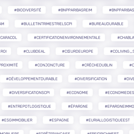
#BIODIVERSITÉ
#BNPPARIBASREIM
#BNPPARIBA
AM
#BULLETINTRIMESTRIELSCPI
#BUREAUDURABLE
#CARACOL
#CERTIFICATIONENVIRONNEMENTALE
#CHABLA
ROI
#CLUBDEAL
#CŒURDEUROPE
#COLIVING_
ROXIMITÉ
#CONJONCTURE
#CRÈCHEDUBLIN
#
#DÉVELOPPEMENTDURABLE
#DIVERSIFICATION
#DIV
#DIVERSIFICATIONSCPI
#ECONOMIE
#ECONOMIEDES
#ENTREPOTLOGISTIQUE
#ÉPARGNE
#EPARGNEIMMO
#ESGIMMOBILIER
#ESPAGNE
#EURIALLOGISTIQUEEST
MOBILIERS
#FORÊTFRANÇAISE
#FREIDRICHMERZ