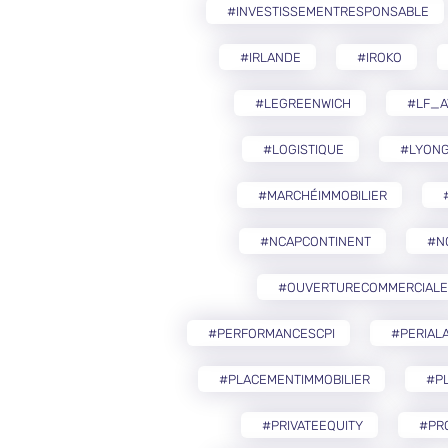
#INVESTISSEMENTRESPONSABLE
#IRLANDE
#IROKO
#LEGREENWICH
#LF_A
#LOGISTIQUE
#LYON
#MARCHÉIMMOBILIER
#NCAPCONTINENT
#N
#OUVERTURECOMMERCIALE
#PERFORMANCESCPI
#PERIAL
#PLACEMENTIMMOBILIER
#PL
#PRIVATEEQUITY
#PR