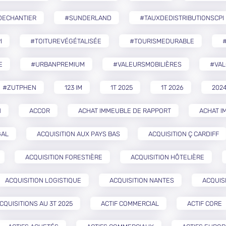
DECHANTIER
#SUNDERLAND
#TAUXDEDISTRIBUTIONSCPI
I
#TOITUREVÉGÉTALISÉE
#TOURISMEDURABLE
E
#URBANPREMIUM
#VALEURSMOBILIÈRES
#VAL
#ZUTPHEN
123 IM
1T 2025
1T 2026
202
N
ACCOR
ACHAT IMMEUBLE DE RAPPORT
ACHAT I
GAL
ACQUISITION AUX PAYS BAS
ACQUISITION Ç CARDIFF
ACQUISITION FORESTIÈRE
ACQUISITION HÔTELIÈRE
ACQUISITION LOGISTIQUE
ACQUISITION NANTES
ACQUIS
CQUISITIONS AU 3T 2025
ACTIF COMMERCIAL
ACTIF CORE