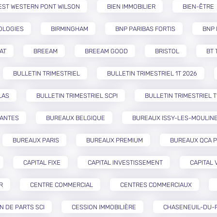
EST WESTERN PONT WILSON
BIEN IMMOBILIER
BIEN-ÊTRE
OLOGIES
BIRMINGHAM
BNP PARIBAS FORTIS
BNP 
AT
BREEAM
BREEAM GOOD
BRISTOL
BT 
BULLETIN TRIMESTRIEL
BULLETIN TRIMESTRIEL 1T 2026
LAS
BULLETIN TRIMESTRIEL SCPI
BULLETIN TRIMESTRIEL T
NANTES
BUREAUX BELGIQUE
BUREAUX ISSY-LES-MOULIN
BUREAUX PARIS
BUREAUX PREMIUM
BUREAUX QCA P
CAPITAL FIXE
CAPITAL INVESTISSEMENT
CAPITAL 
R
CENTRE COMMERCIAL
CENTRES COMMERCIAUX
N DE PARTS SCI
CESSION IMMOBILIÈRE
CHASENEUIL-DU-