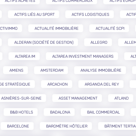
ACTIFS ACHETÉS
ACTIFS COMMERCIAUX
ACTIFS EURO
ACTIFS LIÉS AU SPORT
ACTIFS LOGISTIQUES
ACTI
CTIVIMMO
ACTUALITÉ IMMOBILIÈRE
ACTUALITÉ SCPI
ALDERAN (SOCIÉTÉ DE GESTION)
ALLEGRO
ALLE
ALTAREA IM
ALTAREA INVESTMENT MANAGERS
AL
AMIENS
AMSTERDAM
ANALYSE IMMOBILIÈRE
GE STRATÉGIQUE
ARCACHON
ARGANDA DEL REY
ASNIÈRES-SUR-SEINE
ASSET MANAGEMENT
ATLAND
B&B HOTELS
BADALONA
BAIL COMMERCIAL
BARCELONE
BAROMÈTRE HÔTELIER
BÂTIMENT TERTIA