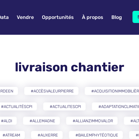
Data
Vendre
Opportunités
À propos
Blog
livraison chantier
ERDEEN
#ACCÈSVALEURPIERRE
#ACQUISITIONIMMOBILIÈ
#ACTUALITÉSCPI
#ACTUALITESCPI
#ADAPTATIONCLIMAT
#ALDI
#ALLEMAGNE
#ALLIANZIMMOVALOR
#AL
#ATREAM
#AUXERRE
#BAILEMPHYTÉOTIQUE
#