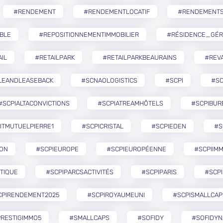
#RENDEMENT
#RENDEMENTLOCATIF
#RENDEMENTS
BLE
#REPOSITIONNEMENTIMMOBILIER
#RÉSIDENCE_GÉR
IL
#RETAILPARK
#RETAILPARKBEAURAINS
#REVA
LEANDLEASEBACK
#SCNAOLOGISTICS
#SCPI
#SC
#SCPIALTACONVICTIONS
#SCPIATREAMHÔTELS
#SCPIBUR
ITMUTUELPIERRE1
#SCPICRISTAL
#SCPIEDEN
#S
ZON
#SCPIEUROPE
#SCPIEUROPÉENNE
#SCPIIMM
TIQUE
#SCPIPARCSACTIVITÉS
#SCPIPARIS
#SCPI
CPIRENDEMENT2025
#SCPIROYAUMEUNI
#SCPISMALLCAP
RESTIGIMMO5
#SMALLCAPS
#SOFIDY
#SOFIDYN