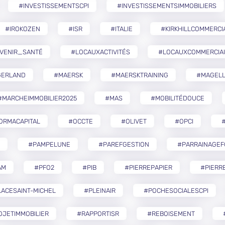
#INVESTISSEMENTSCPI
#INVESTISSEMENTSIMMOBILIERS
#IROKOZEN
#ISR
#ITALIE
#KIRKHILLCOMMERCI
VENIR_SANTÉ
#LOCAUXACTIVITÉS
#LOCAUXCOMMERCIA
GERLAND
#MAERSK
#MAERSKTRAINING
#MAGELL
#MARCHEIMMOBILIER2025
#MAS
#MOBILITÉDOUCE
ORMACAPITAL
#OCCTE
#OLIVET
#OPCI
#
#PAMPELUNE
#PAREFGESTION
#PARRAINAGEF
AM
#PFO2
#PIB
#PIERREPAPIER
#PIERR
ACESAINT-MICHEL
#PLEINAIR
#POCHESOCIALESCPI
OJETIMMOBILIER
#RAPPORTISR
#REBOISEMENT