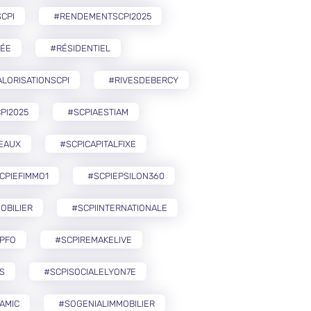
CPI
#RENDEMENTSCPI2025
ÉE
#RÉSIDENTIEL
LORISATIONSCPI
#RIVESDEBERCY
PI2025
#SCPIAESTIAM
EAUX
#SCPICAPITALFIXE
CPIEFIMMO1
#SCPIEPSILON360
OBILIER
#SCPIINTERNATIONALE
PFO
#SCPIREMAKELIVE
S
#SCPISOCIALELYON7E
AMIC
#SOGENIALIMMOBILIER