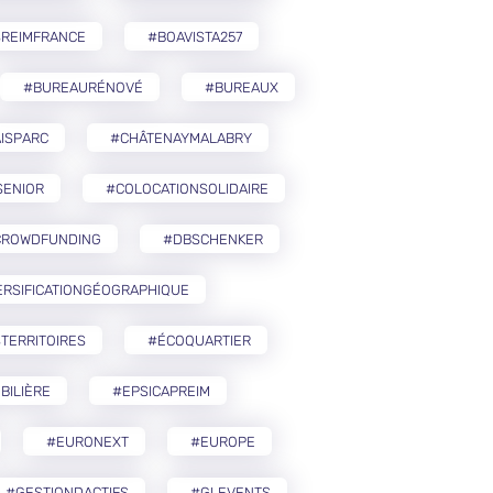
SREIMFRANCE
#BOAVISTA257
#BUREAURÉNOVÉ
#BUREAUX
ISPARC
#CHÂTENAYMALABRY
SENIOR
#COLOCATIONSOLIDAIRE
CROWDFUNDING
#DBSCHENKER
ERSIFICATIONGÉOGRAPHIQUE
TERRITOIRES
#ÉCOQUARTIER
BILIÈRE
#EPSICAPREIM
#EURONEXT
#EUROPE
#GESTIONDACTIFS
#GLEVENTS