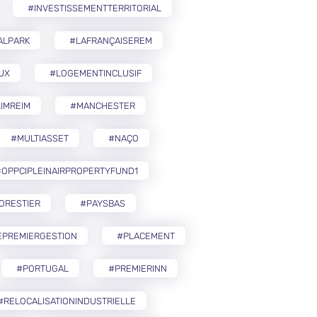
#INVESTISSEMENTTERRITORIAL
ALPARK
#LAFRANÇAISEREM
UX
#LOGEMENTINCLUSIF
IMREIM
#MANCHESTER
#MULTIASSET
#NAÇO
OPPCIPLEINAIRPROPERTYFUND1
ORESTIER
#PAYSBAS
EPREMIERGESTION
#PLACEMENT
#PORTUGAL
#PREMIERINN
#RELOCALISATIONINDUSTRIELLE