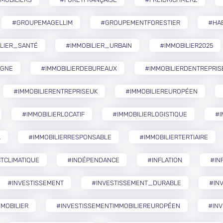
#GROUPEMAGELLIM
#GROUPEMENTFORESTIER
#HA
ILIER_SANTÉ
#IMMOBILIER_URBAIN
#IMMOBILIER2025
AGNE
#IMMOBILIERDEBUREAUX
#IMMOBILIERDENTREPRIS
#IMMOBILIERENTREPRISEUK
#IMMOBILIEREUROPÉEN
#IMMOBILIERLOCATIF
#IMMOBILIERLOGISTIQUE
#I
L
#IMMOBILIERRESPONSABLE
#IMMOBILIERTERTIAIRE
TCLIMATIQUE
#INDÉPENDANCE
#INFLATION
#IN
#INVESTISSEMENT
#INVESTISSEMENT_DURABLE
#IN
MOBILIER
#INVESTISSEMENTIMMOBILIEREUROPÉEN
#INV