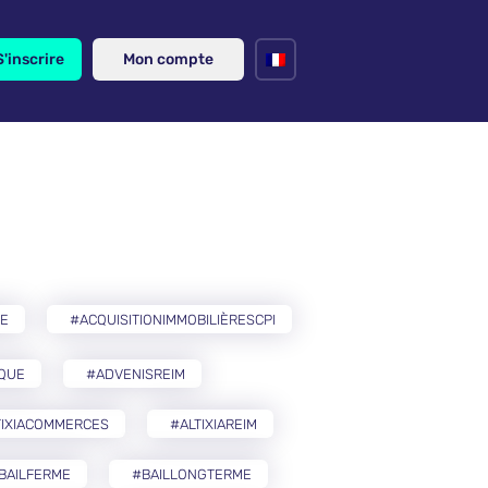
S'inscrire
Mon compte
RE
#ACQUISITIONIMMOBILIÈRESCPI
IQUE
#ADVENISREIM
TIXIACOMMERCES
#ALTIXIAREIM
BAILFERME
#BAILLONGTERME