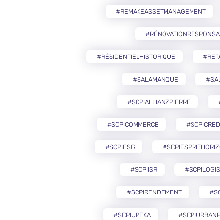
#REMAKEASSETMANAGEMENT
#RÉNOVATIONRESPONSA
#RÉSIDENTIELHISTORIQUE
#RETA
#SALAMANQUE
#SA
#SCPIALLIANZPIERRE
#SCPICOMMERCE
#SCPICRED
#SCPIESG
#SCPIESPRITHORI
#SCPIISR
#SCPILOGIS
#SCPIRENDEMENT
#S
#SCPIUPEKA
#SCPIURBANP