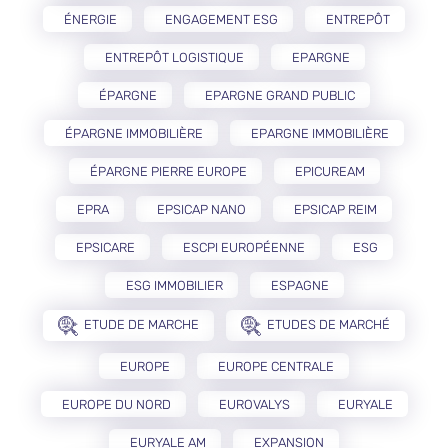
ÉNERGIE
ENGAGEMENT ESG
ENTREPÔT
ENTREPÔT LOGISTIQUE
EPARGNE
ÉPARGNE
EPARGNE GRAND PUBLIC
ÉPARGNE IMMOBILIÈRE
EPARGNE IMMOBILIÈRE
ÉPARGNE PIERRE EUROPE
EPICUREAM
EPRA
EPSICAP NANO
EPSICAP REIM
EPSICARE
ESCPI EUROPÉENNE
ESG
ESG IMMOBILIER
ESPAGNE
ETUDE DE MARCHE
ETUDES DE MARCHÉ
EUROPE
EUROPE CENTRALE
EUROPE DU NORD
EUROVALYS
EURYALE
EURYALE AM
EXPANSION