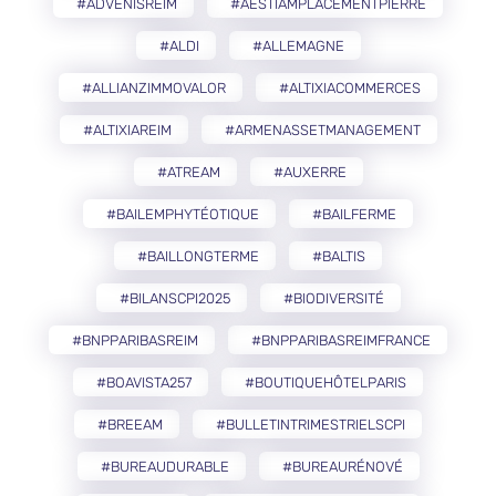
#ADVENISREIM
#AESTIAMPLACEMENTPIERRE
#ALDI
#ALLEMAGNE
#ALLIANZIMMOVALOR
#ALTIXIACOMMERCES
#ALTIXIAREIM
#ARMENASSETMANAGEMENT
#ATREAM
#AUXERRE
#BAILEMPHYTÉOTIQUE
#BAILFERME
#BAILLONGTERME
#BALTIS
#BILANSCPI2025
#BIODIVERSITÉ
#BNPPARIBASREIM
#BNPPARIBASREIMFRANCE
#BOAVISTA257
#BOUTIQUEHÔTELPARIS
#BREEAM
#BULLETINTRIMESTRIELSCPI
#BUREAUDURABLE
#BUREAURÉNOVÉ