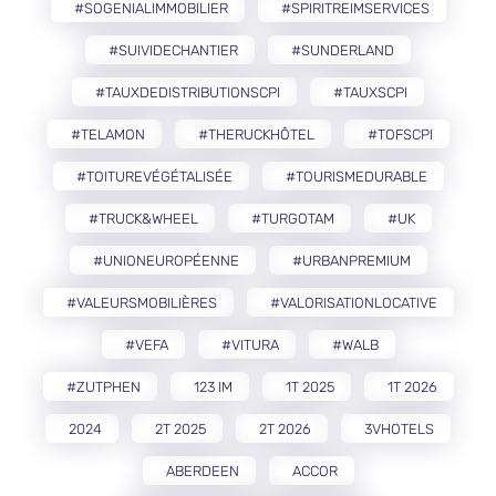
#SOGENIALIMMOBILIER
#SPIRITREIMSERVICES
#SUIVIDECHANTIER
#SUNDERLAND
#TAUXDEDISTRIBUTIONSCPI
#TAUXSCPI
#TELAMON
#THERUCKHÔTEL
#TOFSCPI
#TOITUREVÉGÉTALISÉE
#TOURISMEDURABLE
#TRUCK&WHEEL
#TURGOTAM
#UK
#UNIONEUROPÉENNE
#URBANPREMIUM
#VALEURSMOBILIÈRES
#VALORISATIONLOCATIVE
#VEFA
#VITURA
#WALB
#ZUTPHEN
123 IM
1T 2025
1T 2026
2024
2T 2025
2T 2026
3VHOTELS
ABERDEEN
ACCOR