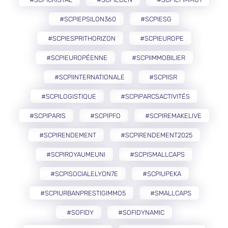
#SCPIEPSILON360
#SCPIESG
#SCPIESPRITHORIZON
#SCPIEUROPE
#SCPIEUROPÉENNE
#SCPIIMMOBILIER
#SCPIINTERNATIONALE
#SCPIISR
#SCPILOGISTIQUE
#SCPIPARCSACTIVITÉS
#SCPIPARIS
#SCPIPFO
#SCPIREMAKELIVE
#SCPIRENDEMENT
#SCPIRENDEMENT2025
#SCPIROYAUMEUNI
#SCPISMALLCAPS
#SCPISOCIALELYON7E
#SCPIUPEKA
#SCPIURBANPRESTIGIMMO5
#SMALLCAPS
#SOFIDY
#SOFIDYNAMIC