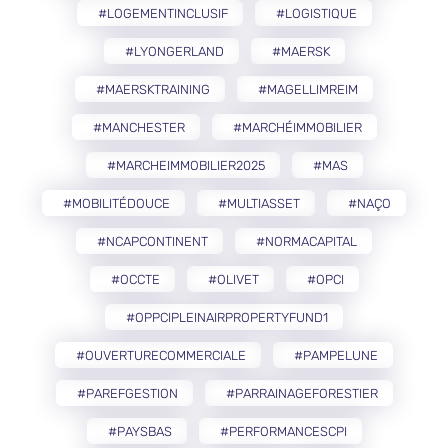
#LOGEMENTINCLUSIF
#LOGISTIQUE
#LYONGERLAND
#MAERSK
#MAERSKTRAINING
#MAGELLIMREIM
#MANCHESTER
#MARCHÉIMMOBILIER
#MARCHEIMMOBILIER2025
#MAS
#MOBILITÉDOUCE
#MULTIASSET
#NAÇO
#NCAPCONTINENT
#NORMACAPITAL
#OCCTE
#OLIVET
#OPCI
#OPPCIPLEINAIRPROPERTYFUND1
#OUVERTURECOMMERCIALE
#PAMPELUNE
#PAREFGESTION
#PARRAINAGEFORESTIER
#PAYSBAS
#PERFORMANCESCPI