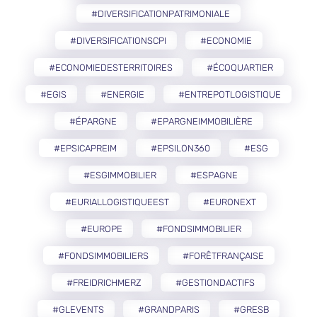
#DIVERSIFICATIONPATRIMONIALE
#DIVERSIFICATIONSCPI
#ECONOMIE
#ECONOMIEDESTERRITOIRES
#ÉCOQUARTIER
#EGIS
#ENERGIE
#ENTREPOTLOGISTIQUE
#ÉPARGNE
#EPARGNEIMMOBILIÈRE
#EPSICAPREIM
#EPSILON360
#ESG
#ESGIMMOBILIER
#ESPAGNE
#EURIALLOGISTIQUEEST
#EURONEXT
#EUROPE
#FONDSIMMOBILIER
#FONDSIMMOBILIERS
#FORÊTFRANÇAISE
#FREIDRICHMERZ
#GESTIONDACTIFS
#GLEVENTS
#GRANDPARIS
#GRESB