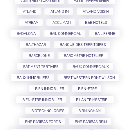
ASNIÈRES-SUR-SEINE
ASSET MANAGEMENT
ATLAND
ATLAND IM
ATLAND VOISIN
ATREAM
AXCLIMAT I
B&B HOTELS
BADALONA
BAIL COMMERCIAL
BAIL FERME
BALTHAZAR
BANQUE DES TERRITOIRES
BARCELONE
BAROMÈTRE HÔTELIER
BÂTIMENT TERTIAIRE
BAUX COMMERCIAUX
BAUX IMMOBILIERS
BEST WESTERN PONT WILSON
BIEN IMMOBILIER
BIEN-ÊTRE
BIEN-ÊTRE IMMOBILIER
BILAN TRIMESTRIEL
BIOTECHNOLOGIES
BIRMINGHAM
BNP PARIBAS FORTIS
BNP PARIBAS REIM