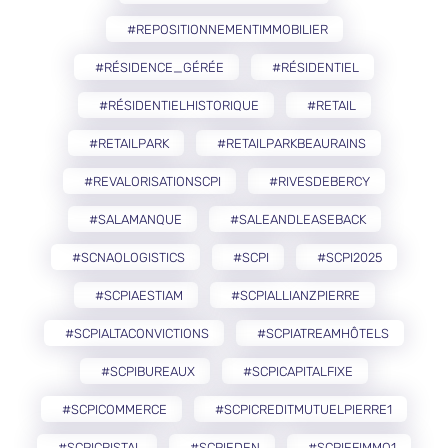
#REPOSITIONNEMENTIMMOBILIER
#RÉSIDENCE_GÉRÉE
#RÉSIDENTIEL
#RÉSIDENTIELHISTORIQUE
#RETAIL
#RETAILPARK
#RETAILPARKBEAURAINS
#REVALORISATIONSCPI
#RIVESDEBERCY
#SALAMANQUE
#SALEANDLEASEBACK
#SCNAOLOGISTICS
#SCPI
#SCPI2025
#SCPIAESTIAM
#SCPIALLIANZPIERRE
#SCPIALTACONVICTIONS
#SCPIATREAMHÔTELS
#SCPIBUREAUX
#SCPICAPITALFIXE
#SCPICOMMERCE
#SCPICREDITMUTUELPIERRE1
#SCPICRISTAL
#SCPIEDEN
#SCPIEFIMMO1