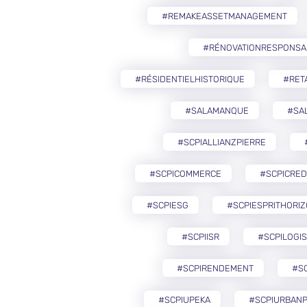
#REMAKEASSETMANAGEMENT
#RÉNOVATIONRESPONSA
#RÉSIDENTIELHISTORIQUE
#RETA
#SALAMANQUE
#SA
#SCPIALLIANZPIERRE
#SCPICOMMERCE
#SCPICRED
#SCPIESG
#SCPIESPRITHORI
#SCPIISR
#SCPILOGIS
#SCPIRENDEMENT
#S
#SCPIUPEKA
#SCPIURBANP