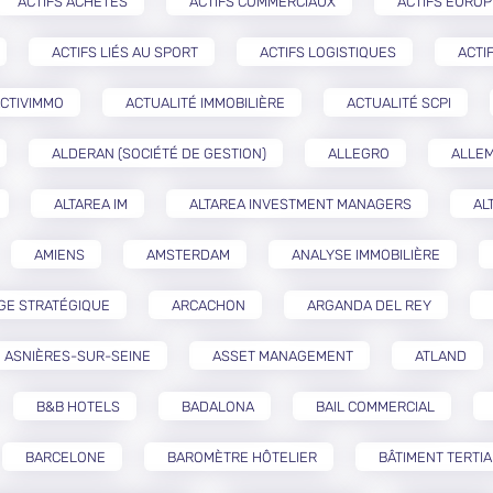
ACTIFS ACHETÉS
ACTIFS COMMERCIAUX
ACTIFS EURO
ACTIFS LIÉS AU SPORT
ACTIFS LOGISTIQUES
ACTI
CTIVIMMO
ACTUALITÉ IMMOBILIÈRE
ACTUALITÉ SCPI
ALDERAN (SOCIÉTÉ DE GESTION)
ALLEGRO
ALLE
ALTAREA IM
ALTAREA INVESTMENT MANAGERS
AL
AMIENS
AMSTERDAM
ANALYSE IMMOBILIÈRE
GE STRATÉGIQUE
ARCACHON
ARGANDA DEL REY
ASNIÈRES-SUR-SEINE
ASSET MANAGEMENT
ATLAND
B&B HOTELS
BADALONA
BAIL COMMERCIAL
BARCELONE
BAROMÈTRE HÔTELIER
BÂTIMENT TERTIA