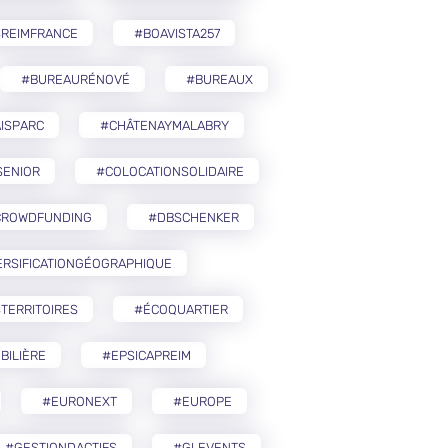
SREIMFRANCE
#BOAVISTA257
#BUREAURÉNOVÉ
#BUREAUX
ISPARC
#CHÂTENAYMALABRY
SENIOR
#COLOCATIONSOLIDAIRE
CROWDFUNDING
#DBSCHENKER
ERSIFICATIONGÉOGRAPHIQUE
TERRITOIRES
#ÉCOQUARTIER
BILIÈRE
#EPSICAPREIM
#EURONEXT
#EUROPE
#GESTIONDACTIFS
#GLEVENTS