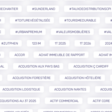
DECHANTIER
#SUNDERLAND
#TAUXDEDISTRIBUTIONSCPI
I
#TOITUREVÉGÉTALISÉE
#TOURISMEDURABLE
E
#URBANPREMIUM
#VALEURSMOBILIÈRES
#VAL
#ZUTPHEN
123 IM
1T 2025
1T 2026
202
N
ACCOR
ACHAT IMMEUBLE DE RAPPORT
ACHAT I
GAL
ACQUISITION AUX PAYS BAS
ACQUISITION Ç CARDIFF
ACQUISITION FORESTIÈRE
ACQUISITION HÔTELIÈRE
ACQUISITION LOGISTIQUE
ACQUISITION NANTES
ACQUIS
CQUISITIONS AU 3T 2025
ACTIF COMMERCIAL
ACTIF CORE