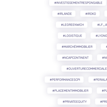
#INVESTISSEMENTRESPONSABLE
#IRLANDE
#IROKO
#LEGREENWICH
#LF_A
#LOGISTIQUE
#LYON
#MARCHÉIMMOBILIER
#NCAPCONTINENT
#N
#OUVERTURECOMMERCIALE
#PERFORMANCESCPI
#PERIAL
#PLACEMENTIMMOBILIER
#PL
#PRIVATEEQUITY
#PR