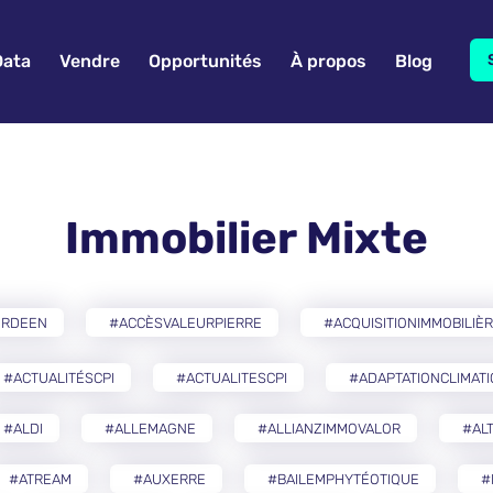
Data
Vendre
Opportunités
À propos
Blog
Immobilier Mixte
ERDEEN
#ACCÈSVALEURPIERRE
#ACQUISITIONIMMOBILIÈ
#ACTUALITÉSCPI
#ACTUALITESCPI
#ADAPTATIONCLIMAT
#ALDI
#ALLEMAGNE
#ALLIANZIMMOVALOR
#AL
#ATREAM
#AUXERRE
#BAILEMPHYTÉOTIQUE
#