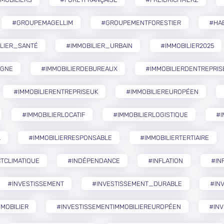
#GROUPEMAGELLIM
#GROUPEMENTFORESTIER
#HA
ILIER_SANTÉ
#IMMOBILIER_URBAIN
#IMMOBILIER2025
AGNE
#IMMOBILIERDEBUREAUX
#IMMOBILIERDENTREPRIS
#IMMOBILIERENTREPRISEUK
#IMMOBILIEREUROPÉEN
#IMMOBILIERLOCATIF
#IMMOBILIERLOGISTIQUE
#I
L
#IMMOBILIERRESPONSABLE
#IMMOBILIERTERTIAIRE
TCLIMATIQUE
#INDÉPENDANCE
#INFLATION
#IN
#INVESTISSEMENT
#INVESTISSEMENT_DURABLE
#IN
MOBILIER
#INVESTISSEMENTIMMOBILIEREUROPÉEN
#INV