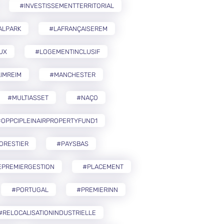
#INVESTISSEMENTTERRITORIAL
ALPARK
#LAFRANÇAISEREM
UX
#LOGEMENTINCLUSIF
IMREIM
#MANCHESTER
#MULTIASSET
#NAÇO
OPPCIPLEINAIRPROPERTYFUND1
ORESTIER
#PAYSBAS
EPREMIERGESTION
#PLACEMENT
#PORTUGAL
#PREMIERINN
#RELOCALISATIONINDUSTRIELLE