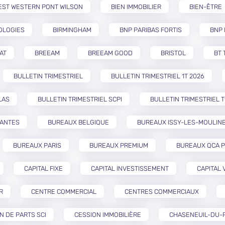
EST WESTERN PONT WILSON
BIEN IMMOBILIER
BIEN-ÊTRE
OLOGIES
BIRMINGHAM
BNP PARIBAS FORTIS
BNP 
AT
BREEAM
BREEAM GOOD
BRISTOL
BT 
BULLETIN TRIMESTRIEL
BULLETIN TRIMESTRIEL 1T 2026
LAS
BULLETIN TRIMESTRIEL SCPI
BULLETIN TRIMESTRIEL T
NANTES
BUREAUX BELGIQUE
BUREAUX ISSY-LES-MOULIN
BUREAUX PARIS
BUREAUX PREMIUM
BUREAUX QCA P
CAPITAL FIXE
CAPITAL INVESTISSEMENT
CAPITAL 
R
CENTRE COMMERCIAL
CENTRES COMMERCIAUX
N DE PARTS SCI
CESSION IMMOBILIÈRE
CHASENEUIL-DU-