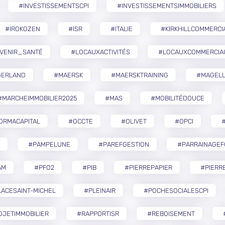
#INVESTISSEMENTSCPI
#INVESTISSEMENTSIMMOBILIERS
#IROKOZEN
#ISR
#ITALIE
#KIRKHILLCOMMERCI
VENIR_SANTÉ
#LOCAUXACTIVITÉS
#LOCAUXCOMMERCIA
GERLAND
#MAERSK
#MAERSKTRAINING
#MAGELL
#MARCHEIMMOBILIER2025
#MAS
#MOBILITÉDOUCE
ORMACAPITAL
#OCCTE
#OLIVET
#OPCI
#
#PAMPELUNE
#PAREFGESTION
#PARRAINAGEF
AM
#PFO2
#PIB
#PIERREPAPIER
#PIERR
ACESAINT-MICHEL
#PLEINAIR
#POCHESOCIALESCPI
OJETIMMOBILIER
#RAPPORTISR
#REBOISEMENT