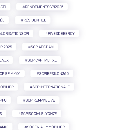
CPI
#RENDEMENTSCPI2025
ÉE
#RÉSIDENTIEL
LORISATIONSCPI
#RIVESDEBERCY
PI2025
#SCPIAESTIAM
EAUX
#SCPICAPITALFIXE
CPIEFIMMO1
#SCPIEPSILON360
OBILIER
#SCPIINTERNATIONALE
PFO
#SCPIREMAKELIVE
S
#SCPISOCIALELYON7E
AMIC
#SOGENIALIMMOBILIER