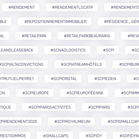
#RENDEMENT
#RENDEMENTLOCATIF
#RENDEMENTS
BLE
#REPOSITIONNEMENTIMMOBILIER
#RÉSIDENCE_GÉR
IL
#RETAILPARK
#RETAILPARKBEAURAINS
#REVA
LEANDLEASEBACK
#SCNAOLOGISTICS
#SCPI
#SC
#SCPIALTACONVICTIONS
#SCPIATREAMHÔTELS
#SCPIBUR
ITMUTUELPIERRE1
#SCPICRISTAL
#SCPIEDEN
#S
ZON
#SCPIEUROPE
#SCPIEUROPÉENNE
#SCPIIMM
TIQUE
#SCPIPARCSACTIVITÉS
#SCPIPARIS
#SCPI
CPIRENDEMENT2025
#SCPIROYAUMEUNI
#SCPISMALLCAP
RESTIGIMMO5
#SMALLCAPS
#SOFIDY
#SOFIDYN