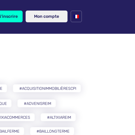
S'inscrire
Mon compte
RE
#ACQUISITIONIMMOBILIÈRESCPI
IQUE
#ADVENISREIM
TIXIACOMMERCES
#ALTIXIAREIM
BAILFERME
#BAILLONGTERME