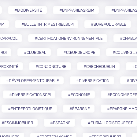
#BIODIVERSITÉ
#BNPPARIBASREIM
#BNPPARIBA
AM
#BULLETINTRIMESTRIELSCPI
#BUREAUDURABLE
#CARACOL
#CERTIFICATIONENVIRONNEMENTALE
#CHABLA
ROI
#CLUBDEAL
#CŒURDEUROPE
#COLIVING_
ROXIMITÉ
#CONJONCTURE
#CRÈCHEDUBLIN
#
#DÉVELOPPEMENTDURABLE
#DIVERSIFICATION
#DIV
#DIVERSIFICATIONSCPI
#ECONOMIE
#ECONOMIEDES
#ENTREPOTLOGISTIQUE
#ÉPARGNE
#EPARGNEIMMO
#ESGIMMOBILIER
#ESPAGNE
#EURIALLOGISTIQUEEST
MOBILIERS
#FORÊTFRANÇAISE
#FREIDRICHMERZ