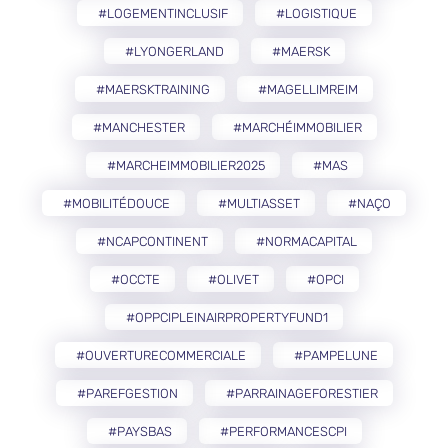
#LOGEMENTINCLUSIF
#LOGISTIQUE
#LYONGERLAND
#MAERSK
#MAERSKTRAINING
#MAGELLIMREIM
#MANCHESTER
#MARCHÉIMMOBILIER
#MARCHEIMMOBILIER2025
#MAS
#MOBILITÉDOUCE
#MULTIASSET
#NAÇO
#NCAPCONTINENT
#NORMACAPITAL
#OCCTE
#OLIVET
#OPCI
#OPPCIPLEINAIRPROPERTYFUND1
#OUVERTURECOMMERCIALE
#PAMPELUNE
#PAREFGESTION
#PARRAINAGEFORESTIER
#PAYSBAS
#PERFORMANCESCPI