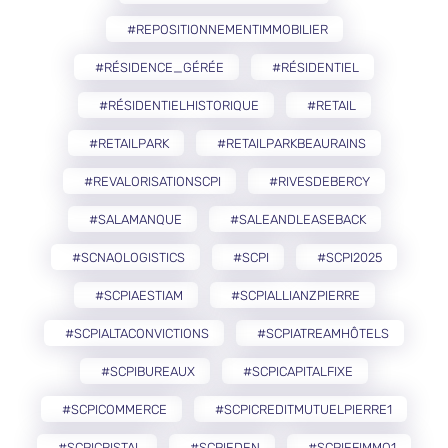
#REPOSITIONNEMENTIMMOBILIER
#RÉSIDENCE_GÉRÉE
#RÉSIDENTIEL
#RÉSIDENTIELHISTORIQUE
#RETAIL
#RETAILPARK
#RETAILPARKBEAURAINS
#REVALORISATIONSCPI
#RIVESDEBERCY
#SALAMANQUE
#SALEANDLEASEBACK
#SCNAOLOGISTICS
#SCPI
#SCPI2025
#SCPIAESTIAM
#SCPIALLIANZPIERRE
#SCPIALTACONVICTIONS
#SCPIATREAMHÔTELS
#SCPIBUREAUX
#SCPICAPITALFIXE
#SCPICOMMERCE
#SCPICREDITMUTUELPIERRE1
#SCPICRISTAL
#SCPIEDEN
#SCPIEFIMMO1