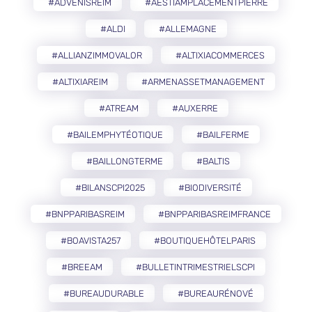
#ADVENISREIM
#AESTIAMPLACEMENTPIERRE
#ALDI
#ALLEMAGNE
#ALLIANZIMMOVALOR
#ALTIXIACOMMERCES
#ALTIXIAREIM
#ARMENASSETMANAGEMENT
#ATREAM
#AUXERRE
#BAILEMPHYTÉOTIQUE
#BAILFERME
#BAILLONGTERME
#BALTIS
#BILANSCPI2025
#BIODIVERSITÉ
#BNPPARIBASREIM
#BNPPARIBASREIMFRANCE
#BOAVISTA257
#BOUTIQUEHÔTELPARIS
#BREEAM
#BULLETINTRIMESTRIELSCPI
#BUREAUDURABLE
#BUREAURÉNOVÉ