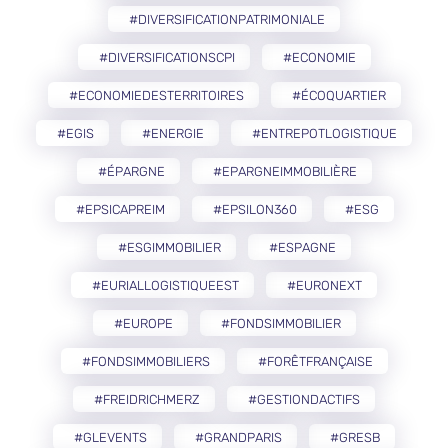
#DIVERSIFICATIONPATRIMONIALE
#DIVERSIFICATIONSCPI
#ECONOMIE
#ECONOMIEDESTERRITOIRES
#ÉCOQUARTIER
#EGIS
#ENERGIE
#ENTREPOTLOGISTIQUE
#ÉPARGNE
#EPARGNEIMMOBILIÈRE
#EPSICAPREIM
#EPSILON360
#ESG
#ESGIMMOBILIER
#ESPAGNE
#EURIALLOGISTIQUEEST
#EURONEXT
#EUROPE
#FONDSIMMOBILIER
#FONDSIMMOBILIERS
#FORÊTFRANÇAISE
#FREIDRICHMERZ
#GESTIONDACTIFS
#GLEVENTS
#GRANDPARIS
#GRESB