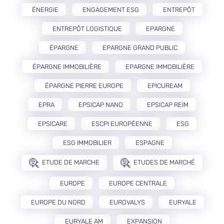
ÉNERGIE
ENGAGEMENT ESG
ENTREPÔT
ENTREPÔT LOGISTIQUE
EPARGNE
ÉPARGNE
EPARGNE GRAND PUBLIC
ÉPARGNE IMMOBILIÈRE
EPARGNE IMMOBILIÈRE
ÉPARGNE PIERRE EUROPE
EPICUREAM
EPRA
EPSICAP NANO
EPSICAP REIM
EPSICARE
ESCPI EUROPÉENNE
ESG
ESG IMMOBILIER
ESPAGNE
ETUDE DE MARCHE
ETUDES DE MARCHÉ
EUROPE
EUROPE CENTRALE
EUROPE DU NORD
EUROVALYS
EURYALE
EURYALE AM
EXPANSION