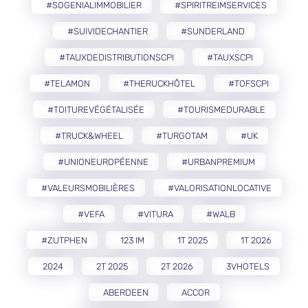
#SOGENIALIMMOBILIER
#SPIRITREIMSERVICES
#SUIVIDECHANTIER
#SUNDERLAND
#TAUXDEDISTRIBUTIONSCPI
#TAUXSCPI
#TELAMON
#THERUCKHÔTEL
#TOFSCPI
#TOITUREVÉGÉTALISÉE
#TOURISMEDURABLE
#TRUCK&WHEEL
#TURGOTAM
#UK
#UNIONEUROPÉENNE
#URBANPREMIUM
#VALEURSMOBILIÈRES
#VALORISATIONLOCATIVE
#VEFA
#VITURA
#WALB
#ZUTPHEN
123 IM
1T 2025
1T 2026
2024
2T 2025
2T 2026
3VHOTELS
ABERDEEN
ACCOR