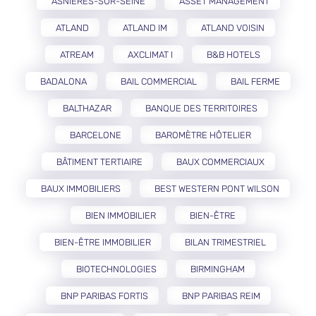
ASNIÈRES-SUR-SEINE
ASSET MANAGEMENT
ATLAND
ATLAND IM
ATLAND VOISIN
ATREAM
AXCLIMAT I
B&B HOTELS
BADALONA
BAIL COMMERCIAL
BAIL FERME
BALTHAZAR
BANQUE DES TERRITOIRES
BARCELONE
BAROMÈTRE HÔTELIER
BÂTIMENT TERTIAIRE
BAUX COMMERCIAUX
BAUX IMMOBILIERS
BEST WESTERN PONT WILSON
BIEN IMMOBILIER
BIEN-ÊTRE
BIEN-ÊTRE IMMOBILIER
BILAN TRIMESTRIEL
BIOTECHNOLOGIES
BIRMINGHAM
BNP PARIBAS FORTIS
BNP PARIBAS REIM