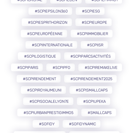
#SCPIEPSILON360
#SCPIESG
#SCPIESPRITHORIZON
#SCPIEUROPE
#SCPIEUROPÉENNE
#SCPIIMMOBILIER
#SCPIINTERNATIONALE
#SCPIISR
#SCPILOGISTIQUE
#SCPIPARCSACTIVITÉS
#SCPIPARIS
#SCPIPFO
#SCPIREMAKELIVE
#SCPIRENDEMENT
#SCPIRENDEMENT2025
#SCPIROYAUMEUNI
#SCPISMALLCAPS
#SCPISOCIALELYON7E
#SCPIUPEKA
#SCPIURBANPRESTIGIMMO5
#SMALLCAPS
#SOFIDY
#SOFIDYNAMIC