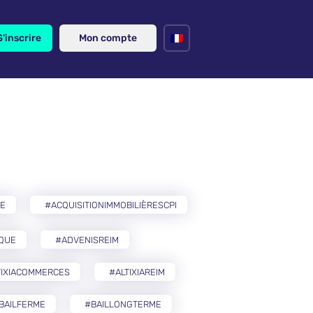
S'inscrire
Mon compte
RE
#ACQUISITIONIMMOBILIÈRESCPI
IQUE
#ADVENISREIM
TIXIACOMMERCES
#ALTIXIAREIM
BAILFERME
#BAILLONGTERME