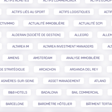
ACTIFS ACHETÉS
ACTIFS COMMERCIAUX
ACTIFS EURO
ACTIFS LIÉS AU SPORT
ACTIFS LOGISTIQUES
ACTI
CTIVIMMO
ACTUALITÉ IMMOBILIÈRE
ACTUALITÉ SCPI
ALDERAN (SOCIÉTÉ DE GESTION)
ALLEGRO
ALLE
ALTAREA IM
ALTAREA INVESTMENT MANAGERS
AL
AMIENS
AMSTERDAM
ANALYSE IMMOBILIÈRE
GE STRATÉGIQUE
ARCACHON
ARGANDA DEL REY
ASNIÈRES-SUR-SEINE
ASSET MANAGEMENT
ATLAND
B&B HOTELS
BADALONA
BAIL COMMERCIAL
BARCELONE
BAROMÈTRE HÔTELIER
BÂTIMENT TERTIA