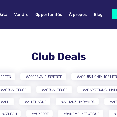
Data
Vendre
Opportunités
À propos
Blog
Club Deals
ERDEEN
#ACCÈSVALEURPIERRE
#ACQUISITIONIMMOBILIÈ
#ACTUALITÉSCPI
#ACTUALITESCPI
#ADAPTATIONCLIMAT
#ALDI
#ALLEMAGNE
#ALLIANZIMMOVALOR
#AL
#ATREAM
#AUXERRE
#BAILEMPHYTÉOTIQUE
#