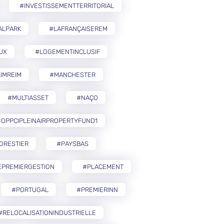
#INVESTISSEMENTTERRITORIAL
ALPARK
#LAFRANÇAISEREM
UX
#LOGEMENTINCLUSIF
IMREIM
#MANCHESTER
#MULTIASSET
#NAÇO
OPPCIPLEINAIRPROPERTYFUND1
ORESTIER
#PAYSBAS
EPREMIERGESTION
#PLACEMENT
#PORTUGAL
#PREMIERINN
#RELOCALISATIONINDUSTRIELLE