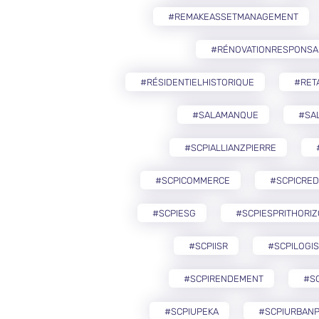
#REMAKEASSETMANAGEMENT
#RÉNOVATIONRESPONSA
#RÉSIDENTIELHISTORIQUE
#RETA
#SALAMANQUE
#SA
#SCPIALLIANZPIERRE
#SCPICOMMERCE
#SCPICRED
#SCPIESG
#SCPIESPRITHORI
#SCPIISR
#SCPILOGIS
#SCPIRENDEMENT
#S
#SCPIUPEKA
#SCPIURBANP