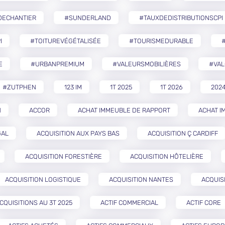
DECHANTIER
#SUNDERLAND
#TAUXDEDISTRIBUTIONSCPI
I
#TOITUREVÉGÉTALISÉE
#TOURISMEDURABLE
E
#URBANPREMIUM
#VALEURSMOBILIÈRES
#VAL
#ZUTPHEN
123 IM
1T 2025
1T 2026
202
N
ACCOR
ACHAT IMMEUBLE DE RAPPORT
ACHAT I
GAL
ACQUISITION AUX PAYS BAS
ACQUISITION Ç CARDIFF
ACQUISITION FORESTIÈRE
ACQUISITION HÔTELIÈRE
ACQUISITION LOGISTIQUE
ACQUISITION NANTES
ACQUIS
CQUISITIONS AU 3T 2025
ACTIF COMMERCIAL
ACTIF CORE