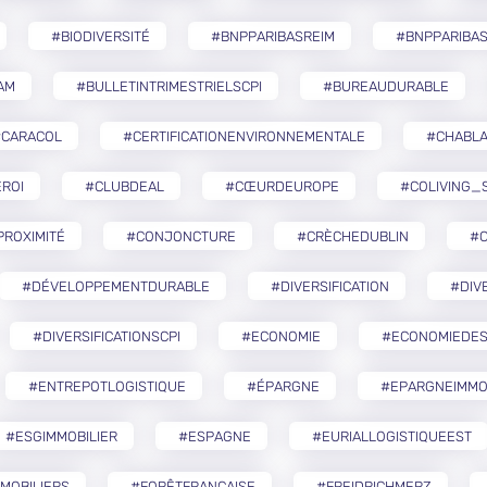
#BIODIVERSITÉ
#BNPPARIBASREIM
#BNPPARIBA
AM
#BULLETINTRIMESTRIELSCPI
#BUREAUDURABLE
#CARACOL
#CERTIFICATIONENVIRONNEMENTALE
#CHABLA
ROI
#CLUBDEAL
#CŒURDEUROPE
#COLIVING_
ROXIMITÉ
#CONJONCTURE
#CRÈCHEDUBLIN
#
#DÉVELOPPEMENTDURABLE
#DIVERSIFICATION
#DIV
#DIVERSIFICATIONSCPI
#ECONOMIE
#ECONOMIEDES
#ENTREPOTLOGISTIQUE
#ÉPARGNE
#EPARGNEIMMO
#ESGIMMOBILIER
#ESPAGNE
#EURIALLOGISTIQUEEST
MOBILIERS
#FORÊTFRANÇAISE
#FREIDRICHMERZ