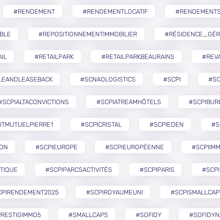
#RENDEMENT
#RENDEMENTLOCATIF
#RENDEMENTS
BLE
#REPOSITIONNEMENTIMMOBILIER
#RÉSIDENCE_GÉR
IL
#RETAILPARK
#RETAILPARKBEAURAINS
#REVA
LEANDLEASEBACK
#SCNAOLOGISTICS
#SCPI
#SC
#SCPIALTACONVICTIONS
#SCPIATREAMHÔTELS
#SCPIBUR
ITMUTUELPIERRE1
#SCPICRISTAL
#SCPIEDEN
#S
ZON
#SCPIEUROPE
#SCPIEUROPÉENNE
#SCPIIMM
TIQUE
#SCPIPARCSACTIVITÉS
#SCPIPARIS
#SCPI
CPIRENDEMENT2025
#SCPIROYAUMEUNI
#SCPISMALLCAP
RESTIGIMMO5
#SMALLCAPS
#SOFIDY
#SOFIDYN