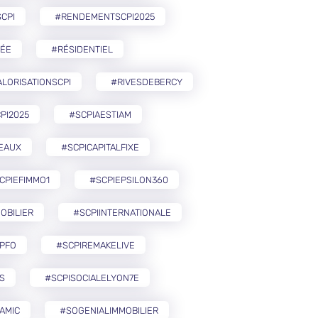
CPI
#RENDEMENTSCPI2025
ÉE
#RÉSIDENTIEL
LORISATIONSCPI
#RIVESDEBERCY
PI2025
#SCPIAESTIAM
EAUX
#SCPICAPITALFIXE
CPIEFIMMO1
#SCPIEPSILON360
OBILIER
#SCPIINTERNATIONALE
PFO
#SCPIREMAKELIVE
S
#SCPISOCIALELYON7E
AMIC
#SOGENIALIMMOBILIER