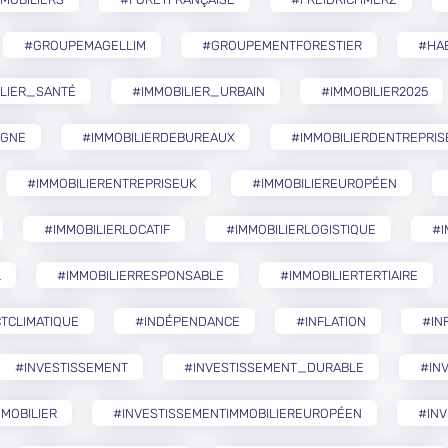
#GROUPEMAGELLIM
#GROUPEMENTFORESTIER
#HA
ILIER_SANTÉ
#IMMOBILIER_URBAIN
#IMMOBILIER2025
AGNE
#IMMOBILIERDEBUREAUX
#IMMOBILIERDENTREPRIS
#IMMOBILIERENTREPRISEUK
#IMMOBILIEREUROPÉEN
#IMMOBILIERLOCATIF
#IMMOBILIERLOGISTIQUE
#I
L
#IMMOBILIERRESPONSABLE
#IMMOBILIERTERTIAIRE
TCLIMATIQUE
#INDÉPENDANCE
#INFLATION
#IN
#INVESTISSEMENT
#INVESTISSEMENT_DURABLE
#IN
MOBILIER
#INVESTISSEMENTIMMOBILIEREUROPÉEN
#INV