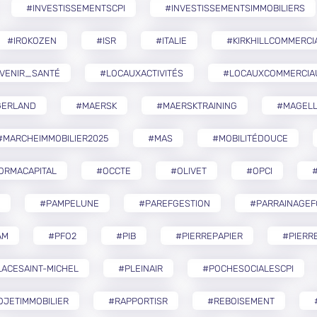
#INVESTISSEMENTSCPI
#INVESTISSEMENTSIMMOBILIERS
#IROKOZEN
#ISR
#ITALIE
#KIRKHILLCOMMERCI
VENIR_SANTÉ
#LOCAUXACTIVITÉS
#LOCAUXCOMMERCIA
GERLAND
#MAERSK
#MAERSKTRAINING
#MAGELL
#MARCHEIMMOBILIER2025
#MAS
#MOBILITÉDOUCE
ORMACAPITAL
#OCCTE
#OLIVET
#OPCI
#
#PAMPELUNE
#PAREFGESTION
#PARRAINAGEF
AM
#PFO2
#PIB
#PIERREPAPIER
#PIERR
ACESAINT-MICHEL
#PLEINAIR
#POCHESOCIALESCPI
OJETIMMOBILIER
#RAPPORTISR
#REBOISEMENT