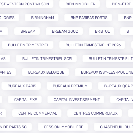
EST WESTERN PONT WILSON
BIEN IMMOBILIER
BIEN-ÊTRE
OLOGIES
BIRMINGHAM
BNP PARIBAS FORTIS
BNP 
AT
BREEAM
BREEAM GOOD
BRISTOL
BT 
BULLETIN TRIMESTRIEL
BULLETIN TRIMESTRIEL 1T 2026
LAS
BULLETIN TRIMESTRIEL SCPI
BULLETIN TRIMESTRIEL T
NANTES
BUREAUX BELGIQUE
BUREAUX ISSY-LES-MOULIN
BUREAUX PARIS
BUREAUX PREMIUM
BUREAUX QCA P
CAPITAL FIXE
CAPITAL INVESTISSEMENT
CAPITAL 
R
CENTRE COMMERCIAL
CENTRES COMMERCIAUX
N DE PARTS SCI
CESSION IMMOBILIÈRE
CHASENEUIL-DU-