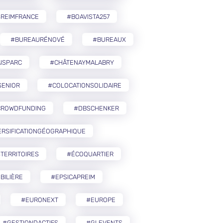
SREIMFRANCE
#BOAVISTA257
#BUREAURÉNOVÉ
#BUREAUX
ISPARC
#CHÂTENAYMALABRY
SENIOR
#COLOCATIONSOLIDAIRE
CROWDFUNDING
#DBSCHENKER
ERSIFICATIONGÉOGRAPHIQUE
TERRITOIRES
#ÉCOQUARTIER
BILIÈRE
#EPSICAPREIM
#EURONEXT
#EUROPE
#GESTIONDACTIFS
#GLEVENTS