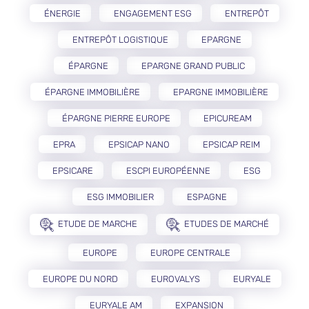
ÉNERGIE
ENGAGEMENT ESG
ENTREPÔT
ENTREPÔT LOGISTIQUE
EPARGNE
ÉPARGNE
EPARGNE GRAND PUBLIC
ÉPARGNE IMMOBILIÈRE
EPARGNE IMMOBILIÈRE
ÉPARGNE PIERRE EUROPE
EPICUREAM
EPRA
EPSICAP NANO
EPSICAP REIM
EPSICARE
ESCPI EUROPÉENNE
ESG
ESG IMMOBILIER
ESPAGNE
ETUDE DE MARCHE
ETUDES DE MARCHÉ
EUROPE
EUROPE CENTRALE
EUROPE DU NORD
EUROVALYS
EURYALE
EURYALE AM
EXPANSION