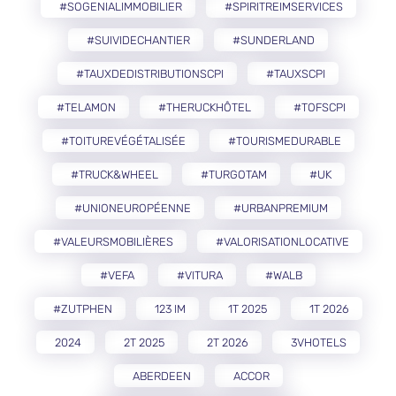
#SOGENIALIMMOBILIER
#SPIRITREIMSERVICES
#SUIVIDECHANTIER
#SUNDERLAND
#TAUXDEDISTRIBUTIONSCPI
#TAUXSCPI
#TELAMON
#THERUCKHÔTEL
#TOFSCPI
#TOITUREVÉGÉTALISÉE
#TOURISMEDURABLE
#TRUCK&WHEEL
#TURGOTAM
#UK
#UNIONEUROPÉENNE
#URBANPREMIUM
#VALEURSMOBILIÈRES
#VALORISATIONLOCATIVE
#VEFA
#VITURA
#WALB
#ZUTPHEN
123 IM
1T 2025
1T 2026
2024
2T 2025
2T 2026
3VHOTELS
ABERDEEN
ACCOR