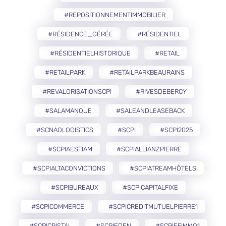
#REPOSITIONNEMENTIMMOBILIER
#RÉSIDENCE_GÉRÉE
#RÉSIDENTIEL
#RÉSIDENTIELHISTORIQUE
#RETAIL
#RETAILPARK
#RETAILPARKBEAURAINS
#REVALORISATIONSCPI
#RIVESDEBERCY
#SALAMANQUE
#SALEANDLEASEBACK
#SCNAOLOGISTICS
#SCPI
#SCPI2025
#SCPIAESTIAM
#SCPIALLIANZPIERRE
#SCPIALTACONVICTIONS
#SCPIATREAMHÔTELS
#SCPIBUREAUX
#SCPICAPITALFIXE
#SCPICOMMERCE
#SCPICREDITMUTUELPIERRE1
#SCPICRISTAL
#SCPIEDEN
#SCPIEFIMMO1