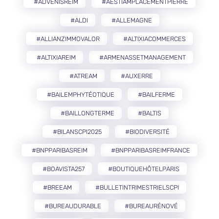
#ADVENISREIM
#AESTIAMPLACEMENTPIERRE
#ALDI
#ALLEMAGNE
#ALLIANZIMMOVALOR
#ALTIXIACOMMERCES
#ALTIXIAREIM
#ARMENASSETMANAGEMENT
#ATREAM
#AUXERRE
#BAILEMPHYTÉOTIQUE
#BAILFERME
#BAILLONGTERME
#BALTIS
#BILANSCPI2025
#BIODIVERSITÉ
#BNPPARIBASREIM
#BNPPARIBASREIMFRANCE
#BOAVISTA257
#BOUTIQUEHÔTELPARIS
#BREEAM
#BULLETINTRIMESTRIELSCPI
#BUREAUDURABLE
#BUREAURÉNOVÉ