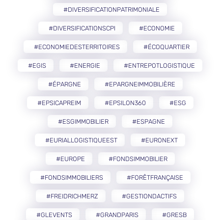
#DIVERSIFICATIONPATRIMONIALE
#DIVERSIFICATIONSCPI
#ECONOMIE
#ECONOMIEDESTERRITOIRES
#ÉCOQUARTIER
#EGIS
#ENERGIE
#ENTREPOTLOGISTIQUE
#ÉPARGNE
#EPARGNEIMMOBILIÈRE
#EPSICAPREIM
#EPSILON360
#ESG
#ESGIMMOBILIER
#ESPAGNE
#EURIALLOGISTIQUEEST
#EURONEXT
#EUROPE
#FONDSIMMOBILIER
#FONDSIMMOBILIERS
#FORÊTFRANÇAISE
#FREIDRICHMERZ
#GESTIONDACTIFS
#GLEVENTS
#GRANDPARIS
#GRESB