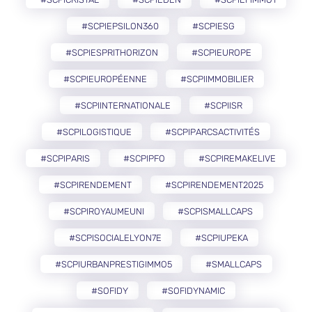
#SCPIEPSILON360
#SCPIESG
#SCPIESPRITHORIZON
#SCPIEUROPE
#SCPIEUROPÉENNE
#SCPIIMMOBILIER
#SCPIINTERNATIONALE
#SCPIISR
#SCPILOGISTIQUE
#SCPIPARCSACTIVITÉS
#SCPIPARIS
#SCPIPFO
#SCPIREMAKELIVE
#SCPIRENDEMENT
#SCPIRENDEMENT2025
#SCPIROYAUMEUNI
#SCPISMALLCAPS
#SCPISOCIALELYON7E
#SCPIUPEKA
#SCPIURBANPRESTIGIMMO5
#SMALLCAPS
#SOFIDY
#SOFIDYNAMIC