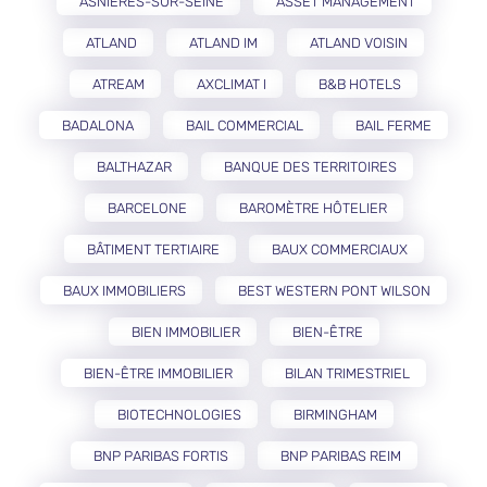
ASNIÈRES-SUR-SEINE
ASSET MANAGEMENT
ATLAND
ATLAND IM
ATLAND VOISIN
ATREAM
AXCLIMAT I
B&B HOTELS
BADALONA
BAIL COMMERCIAL
BAIL FERME
BALTHAZAR
BANQUE DES TERRITOIRES
BARCELONE
BAROMÈTRE HÔTELIER
BÂTIMENT TERTIAIRE
BAUX COMMERCIAUX
BAUX IMMOBILIERS
BEST WESTERN PONT WILSON
BIEN IMMOBILIER
BIEN-ÊTRE
BIEN-ÊTRE IMMOBILIER
BILAN TRIMESTRIEL
BIOTECHNOLOGIES
BIRMINGHAM
BNP PARIBAS FORTIS
BNP PARIBAS REIM