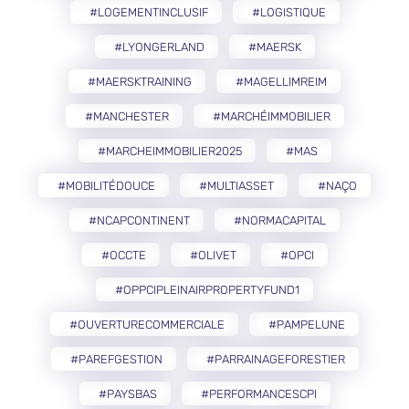
#LOGEMENTINCLUSIF
#LOGISTIQUE
#LYONGERLAND
#MAERSK
#MAERSKTRAINING
#MAGELLIMREIM
#MANCHESTER
#MARCHÉIMMOBILIER
#MARCHEIMMOBILIER2025
#MAS
#MOBILITÉDOUCE
#MULTIASSET
#NAÇO
#NCAPCONTINENT
#NORMACAPITAL
#OCCTE
#OLIVET
#OPCI
#OPPCIPLEINAIRPROPERTYFUND1
#OUVERTURECOMMERCIALE
#PAMPELUNE
#PAREFGESTION
#PARRAINAGEFORESTIER
#PAYSBAS
#PERFORMANCESCPI