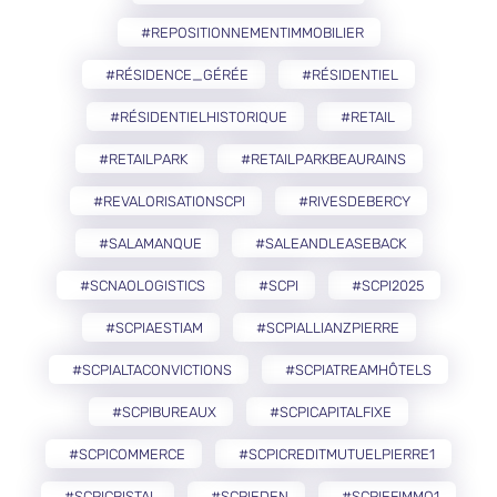
#REPOSITIONNEMENTIMMOBILIER
#RÉSIDENCE_GÉRÉE
#RÉSIDENTIEL
#RÉSIDENTIELHISTORIQUE
#RETAIL
#RETAILPARK
#RETAILPARKBEAURAINS
#REVALORISATIONSCPI
#RIVESDEBERCY
#SALAMANQUE
#SALEANDLEASEBACK
#SCNAOLOGISTICS
#SCPI
#SCPI2025
#SCPIAESTIAM
#SCPIALLIANZPIERRE
#SCPIALTACONVICTIONS
#SCPIATREAMHÔTELS
#SCPIBUREAUX
#SCPICAPITALFIXE
#SCPICOMMERCE
#SCPICREDITMUTUELPIERRE1
#SCPICRISTAL
#SCPIEDEN
#SCPIEFIMMO1