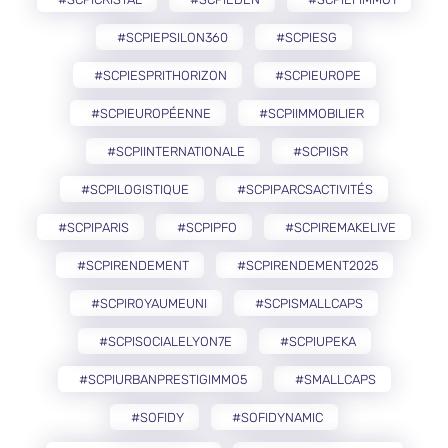
#SCPIEPSILON360
#SCPIESG
#SCPIESPRITHORIZON
#SCPIEUROPE
#SCPIEUROPÉENNE
#SCPIIMMOBILIER
#SCPIINTERNATIONALE
#SCPIISR
#SCPILOGISTIQUE
#SCPIPARCSACTIVITÉS
#SCPIPARIS
#SCPIPFO
#SCPIREMAKELIVE
#SCPIRENDEMENT
#SCPIRENDEMENT2025
#SCPIROYAUMEUNI
#SCPISMALLCAPS
#SCPISOCIALELYON7E
#SCPIUPEKA
#SCPIURBANPRESTIGIMMO5
#SMALLCAPS
#SOFIDY
#SOFIDYNAMIC