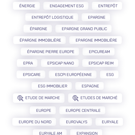
ÉNERGIE
ENGAGEMENT ESG
ENTREPÔT
ENTREPÔT LOGISTIQUE
EPARGNE
ÉPARGNE
EPARGNE GRAND PUBLIC
ÉPARGNE IMMOBILIÈRE
EPARGNE IMMOBILIÈRE
ÉPARGNE PIERRE EUROPE
EPICUREAM
EPRA
EPSICAP NANO
EPSICAP REIM
EPSICARE
ESCPI EUROPÉENNE
ESG
ESG IMMOBILIER
ESPAGNE
ETUDE DE MARCHE
ETUDES DE MARCHÉ
EUROPE
EUROPE CENTRALE
EUROPE DU NORD
EUROVALYS
EURYALE
EURYALE AM
EXPANSION