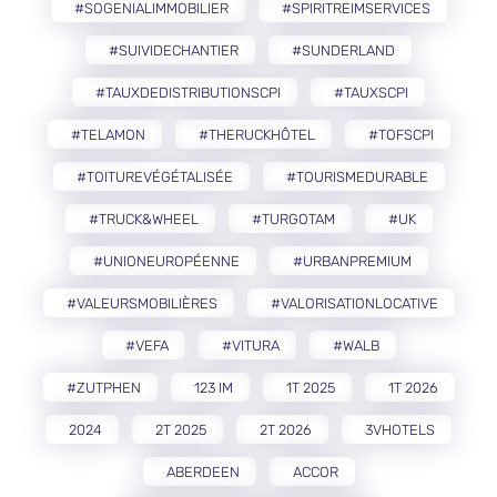
#SOGENIALIMMOBILIER
#SPIRITREIMSERVICES
#SUIVIDECHANTIER
#SUNDERLAND
#TAUXDEDISTRIBUTIONSCPI
#TAUXSCPI
#TELAMON
#THERUCKHÔTEL
#TOFSCPI
#TOITUREVÉGÉTALISÉE
#TOURISMEDURABLE
#TRUCK&WHEEL
#TURGOTAM
#UK
#UNIONEUROPÉENNE
#URBANPREMIUM
#VALEURSMOBILIÈRES
#VALORISATIONLOCATIVE
#VEFA
#VITURA
#WALB
#ZUTPHEN
123 IM
1T 2025
1T 2026
2024
2T 2025
2T 2026
3VHOTELS
ABERDEEN
ACCOR