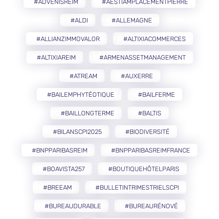
#ADVENISREIM
#AESTIAMPLACEMENTPIERRE
#ALDI
#ALLEMAGNE
#ALLIANZIMMOVALOR
#ALTIXIACOMMERCES
#ALTIXIAREIM
#ARMENASSETMANAGEMENT
#ATREAM
#AUXERRE
#BAILEMPHYTÉOTIQUE
#BAILFERME
#BAILLONGTERME
#BALTIS
#BILANSCPI2025
#BIODIVERSITÉ
#BNPPARIBASREIM
#BNPPARIBASREIMFRANCE
#BOAVISTA257
#BOUTIQUEHÔTELPARIS
#BREEAM
#BULLETINTRIMESTRIELSCPI
#BUREAUDURABLE
#BUREAURÉNOVÉ