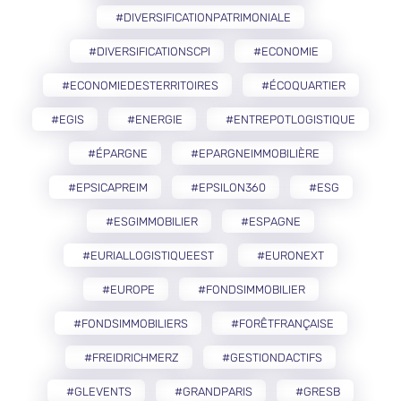
#DIVERSIFICATIONPATRIMONIALE
#DIVERSIFICATIONSCPI
#ECONOMIE
#ECONOMIEDESTERRITOIRES
#ÉCOQUARTIER
#EGIS
#ENERGIE
#ENTREPOTLOGISTIQUE
#ÉPARGNE
#EPARGNEIMMOBILIÈRE
#EPSICAPREIM
#EPSILON360
#ESG
#ESGIMMOBILIER
#ESPAGNE
#EURIALLOGISTIQUEEST
#EURONEXT
#EUROPE
#FONDSIMMOBILIER
#FONDSIMMOBILIERS
#FORÊTFRANÇAISE
#FREIDRICHMERZ
#GESTIONDACTIFS
#GLEVENTS
#GRANDPARIS
#GRESB