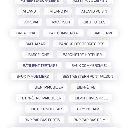
ASNIÈRES-SUR-SEINE
ASSET MANAGEMENT
ATLAND
ATLAND IM
ATLAND VOISIN
ATREAM
AXCLIMAT I
B&B HOTELS
BADALONA
BAIL COMMERCIAL
BAIL FERME
BALTHAZAR
BANQUE DES TERRITOIRES
BARCELONE
BAROMÈTRE HÔTELIER
BÂTIMENT TERTIAIRE
BAUX COMMERCIAUX
BAUX IMMOBILIERS
BEST WESTERN PONT WILSON
BIEN IMMOBILIER
BIEN-ÊTRE
BIEN-ÊTRE IMMOBILIER
BILAN TRIMESTRIEL
BIOTECHNOLOGIES
BIRMINGHAM
BNP PARIBAS FORTIS
BNP PARIBAS REIM