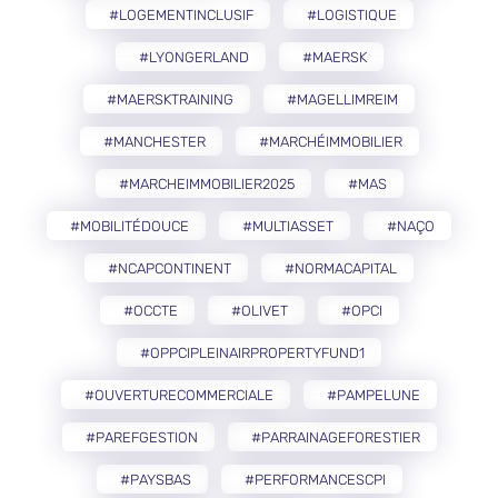
#LOGEMENTINCLUSIF
#LOGISTIQUE
#LYONGERLAND
#MAERSK
#MAERSKTRAINING
#MAGELLIMREIM
#MANCHESTER
#MARCHÉIMMOBILIER
#MARCHEIMMOBILIER2025
#MAS
#MOBILITÉDOUCE
#MULTIASSET
#NAÇO
#NCAPCONTINENT
#NORMACAPITAL
#OCCTE
#OLIVET
#OPCI
#OPPCIPLEINAIRPROPERTYFUND1
#OUVERTURECOMMERCIALE
#PAMPELUNE
#PAREFGESTION
#PARRAINAGEFORESTIER
#PAYSBAS
#PERFORMANCESCPI