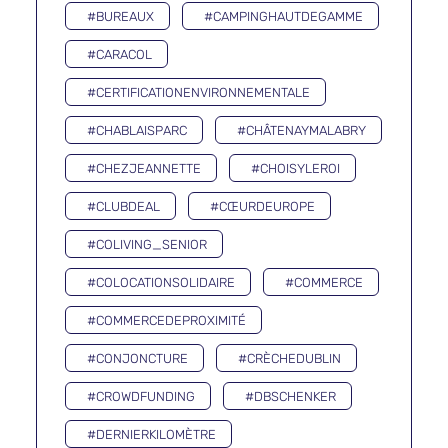
#BUREAUX
#CAMPINGHAUTDEGAMME
#CARACOL
#CERTIFICATIONENVIRONNEMENTALE
#CHABLAISPARC
#CHÂTENAYMALABRY
#CHEZJEANNETTE
#CHOISYLEROI
#CLUBDEAL
#CŒURDEUROPE
#COLIVING_SENIOR
#COLOCATIONSOLIDAIRE
#COMMERCE
#COMMERCEDEPROXIMITÉ
#CONJONCTURE
#CRÈCHEDUBLIN
#CROWDFUNDING
#DBSCHENKER
#DERNIERKILOMÈTRE