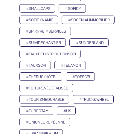
#SMALLCAPS
#SOFIDY
#SOFIDYNAMIC
#SOGENIALIMMOBILIER
#SPIRITREIMSERVICES
#SUIVIDECHANTIER
#SUNDERLAND
#TAUXDEDISTRIBUTIONSCPI
#TAUXSCPI
#TELAMON
#THERUCKHÔTEL
#TOFSCPI
#TOITUREVÉGÉTALISÉE
#TOURISMEDURABLE
#TRUCK&WHEEL
#TURGOTAM
#UK
#UNIONEUROPÉENNE
#URBANPREMIUM