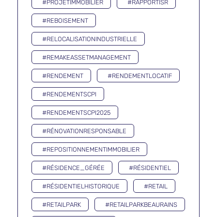
#PROJETIMMOBILIER
#RAPPORTISR
#REBOISEMENT
#RELOCALISATIONINDUSTRIELLE
#REMAKEASSETMANAGEMENT
#RENDEMENT
#RENDEMENTLOCATIF
#RENDEMENTSCPI
#RENDEMENTSCPI2025
#RÉNOVATIONRESPONSABLE
#REPOSITIONNEMENTIMMOBILIER
#RÉSIDENCE_GÉRÉE
#RÉSIDENTIEL
#RÉSIDENTIELHISTORIQUE
#RETAIL
#RETAILPARK
#RETAILPARKBEAURAINS