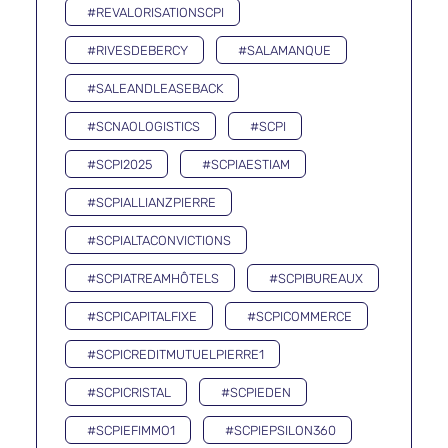
#REVALORISATIONSCPI
#RIVESDEBERCY
#SALAMANQUE
#SALEANDLEASEBACK
#SCNAOLOGISTICS
#SCPI
#SCPI2025
#SCPIAESTIAM
#SCPIALLIANZPIERRE
#SCPIALTACONVICTIONS
#SCPIATREAMHÔTELS
#SCPIBUREAUX
#SCPICAPITALFIXE
#SCPICOMMERCE
#SCPICREDITMUTUELPIERRE1
#SCPICRISTAL
#SCPIEDEN
#SCPIEFIMMO1
#SCPIEPSILON360