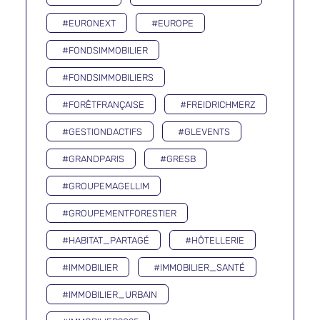
#EURONEXT
#EUROPE
#FONDSIMMOBILIER
#FONDSIMMOBILIERS
#FORÊTFRANÇAISE
#FREIDRICHMERZ
#GESTIONDACTIFS
#GLEVENTS
#GRANDPARIS
#GRESB
#GROUPEMAGELLIM
#GROUPEMENTFORESTIER
#HABITAT_PARTAGÉ
#HÔTELLERIE
#IMMOBILIER
#IMMOBILIER_SANTÉ
#IMMOBILIER_URBAIN