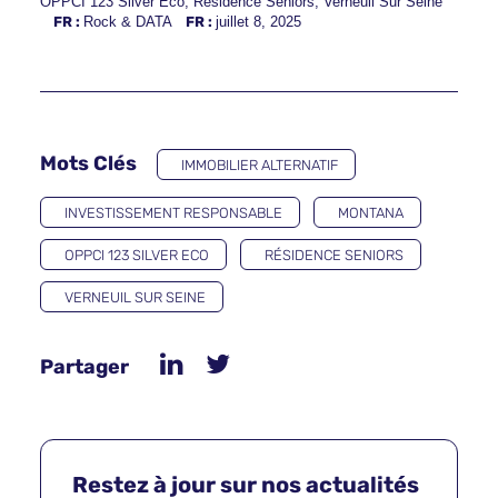
OPPCI 123 Silver Eco
,
Résidence Seniors
,
Verneuil Sur Seine
FR :
Rock & DATA
FR :
juillet 8, 2025
Mots Clés
IMMOBILIER ALTERNATIF
INVESTISSEMENT RESPONSABLE
MONTANA
OPPCI 123 SILVER ECO
RÉSIDENCE SENIORS
VERNEUIL SUR SEINE
Partager
Restez à jour sur nos actualités