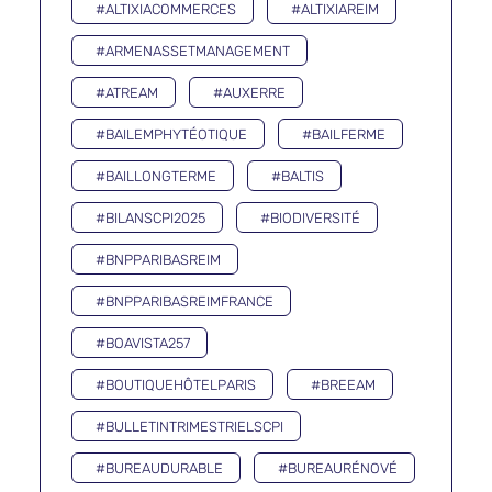
#ALTIXIACOMMERCES
#ALTIXIAREIM
#ARMENASSETMANAGEMENT
#ATREAM
#AUXERRE
#BAILEMPHYTÉOTIQUE
#BAILFERME
#BAILLONGTERME
#BALTIS
#BILANSCPI2025
#BIODIVERSITÉ
#BNPPARIBASREIM
#BNPPARIBASREIMFRANCE
#BOAVISTA257
#BOUTIQUEHÔTELPARIS
#BREEAM
#BULLETINTRIMESTRIELSCPI
#BUREAUDURABLE
#BUREAURÉNOVÉ