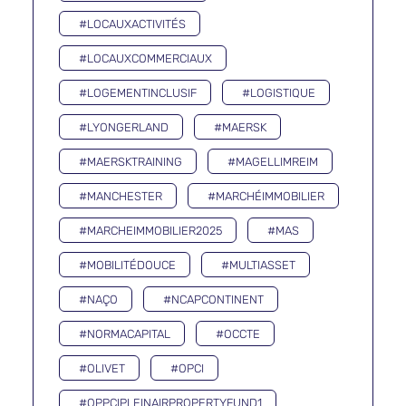
#LOCAUXACTIVITÉS
#LOCAUXCOMMERCIAUX
#LOGEMENTINCLUSIF
#LOGISTIQUE
#LYONGERLAND
#MAERSK
#MAERSKTRAINING
#MAGELLIMREIM
#MANCHESTER
#MARCHÉIMMOBILIER
#MARCHEIMMOBILIER2025
#MAS
#MOBILITÉDOUCE
#MULTIASSET
#NAÇO
#NCAPCONTINENT
#NORMACAPITAL
#OCCTE
#OLIVET
#OPCI
#OPPCIPLEINAIRPROPERTYFUND1