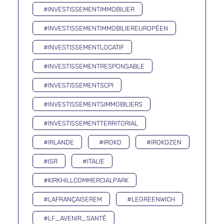
#INVESTISSEMENTIMMOBILIER
#INVESTISSEMENTIMMOBILIEREUROPÉEN
#INVESTISSEMENTLOCATIF
#INVESTISSEMENTRESPONSABLE
#INVESTISSEMENTSCPI
#INVESTISSEMENTSIMMOBILIERS
#INVESTISSEMENTTERRITORIAL
#IRLANDE
#IROKO
#IROKOZEN
#ISR
#ITALIE
#KIRKHILLCOMMERCIALPARK
#LAFRANÇAISEREM
#LEGREENWICH
#LF_AVENIR_SANTÉ