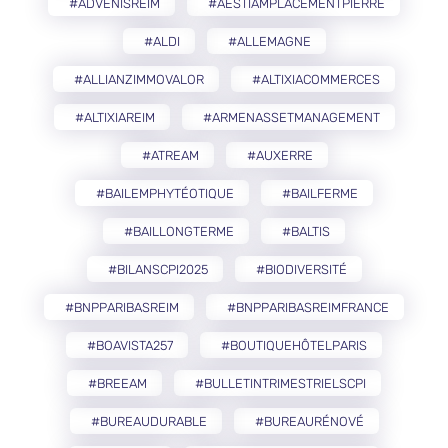
#ADVENISREIM
#AESTIAMPLACEMENTPIERRE
#ALDI
#ALLEMAGNE
#ALLIANZIMMOVALOR
#ALTIXIACOMMERCES
#ALTIXIAREIM
#ARMENASSETMANAGEMENT
#ATREAM
#AUXERRE
#BAILEMPHYTÉOTIQUE
#BAILFERME
#BAILLONGTERME
#BALTIS
#BILANSCPI2025
#BIODIVERSITÉ
#BNPPARIBASREIM
#BNPPARIBASREIMFRANCE
#BOAVISTA257
#BOUTIQUEHÔTELPARIS
#BREEAM
#BULLETINTRIMESTRIELSCPI
#BUREAUDURABLE
#BUREAURÉNOVÉ