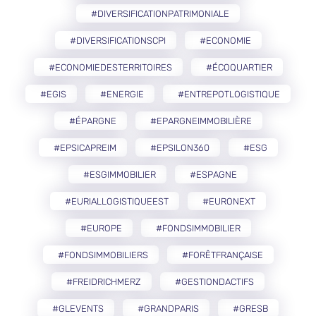
#DIVERSIFICATIONPATRIMONIALE
#DIVERSIFICATIONSCPI
#ECONOMIE
#ECONOMIEDESTERRITOIRES
#ÉCOQUARTIER
#EGIS
#ENERGIE
#ENTREPOTLOGISTIQUE
#ÉPARGNE
#EPARGNEIMMOBILIÈRE
#EPSICAPREIM
#EPSILON360
#ESG
#ESGIMMOBILIER
#ESPAGNE
#EURIALLOGISTIQUEEST
#EURONEXT
#EUROPE
#FONDSIMMOBILIER
#FONDSIMMOBILIERS
#FORÊTFRANÇAISE
#FREIDRICHMERZ
#GESTIONDACTIFS
#GLEVENTS
#GRANDPARIS
#GRESB