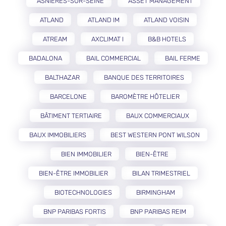
ASNIÈRES-SUR-SEINE
ASSET MANAGEMENT
ATLAND
ATLAND IM
ATLAND VOISIN
ATREAM
AXCLIMAT I
B&B HOTELS
BADALONA
BAIL COMMERCIAL
BAIL FERME
BALTHAZAR
BANQUE DES TERRITOIRES
BARCELONE
BAROMÈTRE HÔTELIER
BÂTIMENT TERTIAIRE
BAUX COMMERCIAUX
BAUX IMMOBILIERS
BEST WESTERN PONT WILSON
BIEN IMMOBILIER
BIEN-ÊTRE
BIEN-ÊTRE IMMOBILIER
BILAN TRIMESTRIEL
BIOTECHNOLOGIES
BIRMINGHAM
BNP PARIBAS FORTIS
BNP PARIBAS REIM