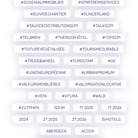
#SOGENIALIMMOBILIER
#SPIRITREIMSERVICES
#SUIVIDECHANTIER
#SUNDERLAND
#TAUXDEDISTRIBUTIONSCPI
#TAUXSCPI
#TELAMON
#THERUCKHÔTEL
#TOFSCPI
#TOITUREVÉGÉTALISÉE
#TOURISMEDURABLE
#TRUCK&WHEEL
#TURGOTAM
#UK
#UNIONEUROPÉENNE
#URBANPREMIUM
#VALEURSMOBILIÈRES
#VALORISATIONLOCATIVE
#VEFA
#VITURA
#WALB
#ZUTPHEN
123 IM
1T 2025
1T 2026
2024
2T 2025
2T 2026
3VHOTELS
ABERDEEN
ACCOR