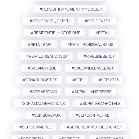
#REPOSITIONNEMENTIMMOBILIER
#RÉSIDENCE_GÉRÉE
#RÉSIDENTIEL
#RÉSIDENTIELHISTORIQUE
#RETAIL
#RETAILPARK
#RETAILPARKBEAURAINS
#REVALORISATIONSCPI
#RIVESDEBERCY
#SALAMANQUE
#SALEANDLEASEBACK
#SCNAOLOGISTICS
#SCPI
#SCPI2025
#SCPIAESTIAM
#SCPIALLIANZPIERRE
#SCPIALTACONVICTIONS
#SCPIATREAMHÔTELS
#SCPIBUREAUX
#SCPICAPITALFIXE
#SCPICOMMERCE
#SCPICREDITMUTUELPIERRE1
#SCPICRISTAL
#SCPIEDEN
#SCPIEFIMMO1