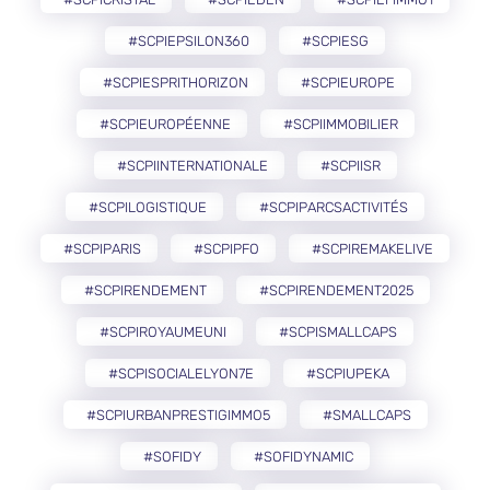
#SCPIEPSILON360
#SCPIESG
#SCPIESPRITHORIZON
#SCPIEUROPE
#SCPIEUROPÉENNE
#SCPIIMMOBILIER
#SCPIINTERNATIONALE
#SCPIISR
#SCPILOGISTIQUE
#SCPIPARCSACTIVITÉS
#SCPIPARIS
#SCPIPFO
#SCPIREMAKELIVE
#SCPIRENDEMENT
#SCPIRENDEMENT2025
#SCPIROYAUMEUNI
#SCPISMALLCAPS
#SCPISOCIALELYON7E
#SCPIUPEKA
#SCPIURBANPRESTIGIMMO5
#SMALLCAPS
#SOFIDY
#SOFIDYNAMIC