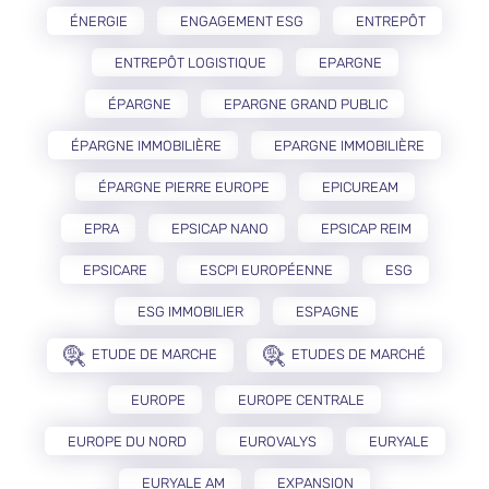
ÉNERGIE
ENGAGEMENT ESG
ENTREPÔT
ENTREPÔT LOGISTIQUE
EPARGNE
ÉPARGNE
EPARGNE GRAND PUBLIC
ÉPARGNE IMMOBILIÈRE
EPARGNE IMMOBILIÈRE
ÉPARGNE PIERRE EUROPE
EPICUREAM
EPRA
EPSICAP NANO
EPSICAP REIM
EPSICARE
ESCPI EUROPÉENNE
ESG
ESG IMMOBILIER
ESPAGNE
ETUDE DE MARCHE
ETUDES DE MARCHÉ
EUROPE
EUROPE CENTRALE
EUROPE DU NORD
EUROVALYS
EURYALE
EURYALE AM
EXPANSION