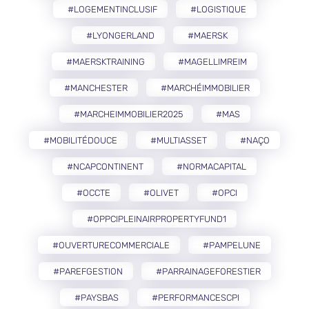
#LOGEMENTINCLUSIF
#LOGISTIQUE
#LYONGERLAND
#MAERSK
#MAERSKTRAINING
#MAGELLIMREIM
#MANCHESTER
#MARCHÉIMMOBILIER
#MARCHEIMMOBILIER2025
#MAS
#MOBILITÉDOUCE
#MULTIASSET
#NAÇO
#NCAPCONTINENT
#NORMACAPITAL
#OCCTE
#OLIVET
#OPCI
#OPPCIPLEINAIRPROPERTYFUND1
#OUVERTURECOMMERCIALE
#PAMPELUNE
#PAREFGESTION
#PARRAINAGEFORESTIER
#PAYSBAS
#PERFORMANCESCPI