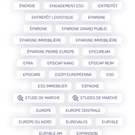
ÉNERGIE
ENGAGEMENT ESG
ENTREPÔT
ENTREPÔT LOGISTIQUE
EPARGNE
ÉPARGNE
EPARGNE GRAND PUBLIC
ÉPARGNE IMMOBILIÈRE
EPARGNE IMMOBILIÈRE
ÉPARGNE PIERRE EUROPE
EPICUREAM
EPRA
EPSICAP NANO
EPSICAP REIM
EPSICARE
ESCPI EUROPÉENNE
ESG
ESG IMMOBILIER
ESPAGNE
ETUDE DE MARCHE
ETUDES DE MARCHÉ
EUROPE
EUROPE CENTRALE
EUROPE DU NORD
EUROVALYS
EURYALE
EURYALE AM
EXPANSION