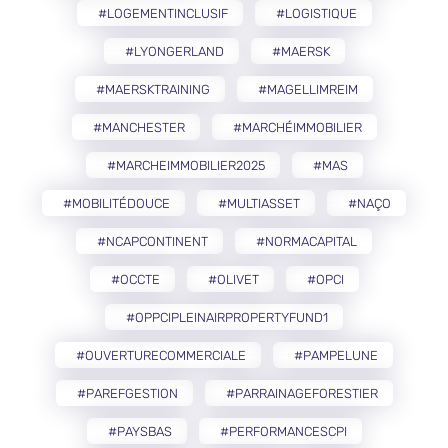
#LOGEMENTINCLUSIF
#LOGISTIQUE
#LYONGERLAND
#MAERSK
#MAERSKTRAINING
#MAGELLIMREIM
#MANCHESTER
#MARCHÉIMMOBILIER
#MARCHEIMMOBILIER2025
#MAS
#MOBILITÉDOUCE
#MULTIASSET
#NAÇO
#NCAPCONTINENT
#NORMACAPITAL
#OCCTE
#OLIVET
#OPCI
#OPPCIPLEINAIRPROPERTYFUND1
#OUVERTURECOMMERCIALE
#PAMPELUNE
#PAREFGESTION
#PARRAINAGEFORESTIER
#PAYSBAS
#PERFORMANCESCPI