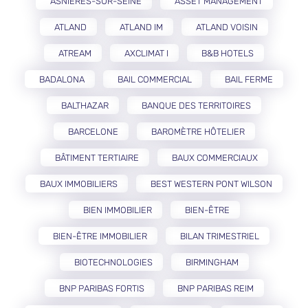
ASNIÈRES-SUR-SEINE
ASSET MANAGEMENT
ATLAND
ATLAND IM
ATLAND VOISIN
ATREAM
AXCLIMAT I
B&B HOTELS
BADALONA
BAIL COMMERCIAL
BAIL FERME
BALTHAZAR
BANQUE DES TERRITOIRES
BARCELONE
BAROMÈTRE HÔTELIER
BÂTIMENT TERTIAIRE
BAUX COMMERCIAUX
BAUX IMMOBILIERS
BEST WESTERN PONT WILSON
BIEN IMMOBILIER
BIEN-ÊTRE
BIEN-ÊTRE IMMOBILIER
BILAN TRIMESTRIEL
BIOTECHNOLOGIES
BIRMINGHAM
BNP PARIBAS FORTIS
BNP PARIBAS REIM