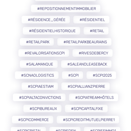
#REPOSITIONNEMENTIMMOBILIER
#RÉSIDENCE_GÉRÉE
#RÉSIDENTIEL
#RÉSIDENTIELHISTORIQUE
#RETAIL
#RETAILPARK
#RETAILPARKBEAURAINS
#REVALORISATIONSCPI
#RIVESDEBERCY
#SALAMANQUE
#SALEANDLEASEBACK
#SCNAOLOGISTICS
#SCPI
#SCPI2025
#SCPIAESTIAM
#SCPIALLIANZPIERRE
#SCPIALTACONVICTIONS
#SCPIATREAMHÔTELS
#SCPIBUREAUX
#SCPICAPITALFIXE
#SCPICOMMERCE
#SCPICREDITMUTUELPIERRE1
#SCPICRISTAL
#SCPIEDEN
#SCPIEFIMMO1