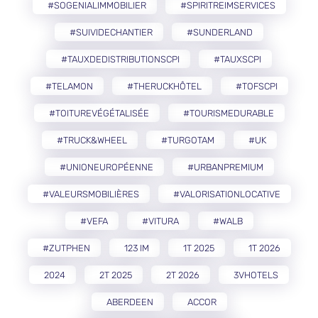
#SOGENIALIMMOBILIER
#SPIRITREIMSERVICES
#SUIVIDECHANTIER
#SUNDERLAND
#TAUXDEDISTRIBUTIONSCPI
#TAUXSCPI
#TELAMON
#THERUCKHÔTEL
#TOFSCPI
#TOITUREVÉGÉTALISÉE
#TOURISMEDURABLE
#TRUCK&WHEEL
#TURGOTAM
#UK
#UNIONEUROPÉENNE
#URBANPREMIUM
#VALEURSMOBILIÈRES
#VALORISATIONLOCATIVE
#VEFA
#VITURA
#WALB
#ZUTPHEN
123 IM
1T 2025
1T 2026
2024
2T 2025
2T 2026
3VHOTELS
ABERDEEN
ACCOR