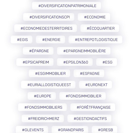
#DIVERSIFICATIONPATRIMONIALE
#DIVERSIFICATIONSCPI
#ECONOMIE
#ECONOMIEDESTERRITOIRES
#ÉCOQUARTIER
#EGIS
#ENERGIE
#ENTREPOTLOGISTIQUE
#ÉPARGNE
#EPARGNEIMMOBILIÈRE
#EPSICAPREIM
#EPSILON360
#ESG
#ESGIMMOBILIER
#ESPAGNE
#EURIALLOGISTIQUEEST
#EURONEXT
#EUROPE
#FONDSIMMOBILIER
#FONDSIMMOBILIERS
#FORÊTFRANÇAISE
#FREIDRICHMERZ
#GESTIONDACTIFS
#GLEVENTS
#GRANDPARIS
#GRESB