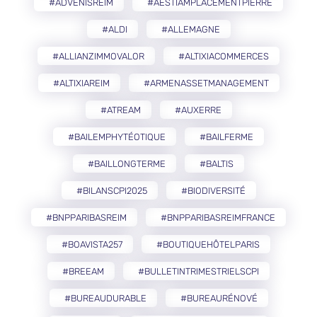
#ADVENISREIM
#AESTIAMPLACEMENTPIERRE
#ALDI
#ALLEMAGNE
#ALLIANZIMMOVALOR
#ALTIXIACOMMERCES
#ALTIXIAREIM
#ARMENASSETMANAGEMENT
#ATREAM
#AUXERRE
#BAILEMPHYTÉOTIQUE
#BAILFERME
#BAILLONGTERME
#BALTIS
#BILANSCPI2025
#BIODIVERSITÉ
#BNPPARIBASREIM
#BNPPARIBASREIMFRANCE
#BOAVISTA257
#BOUTIQUEHÔTELPARIS
#BREEAM
#BULLETINTRIMESTRIELSCPI
#BUREAUDURABLE
#BUREAURÉNOVÉ