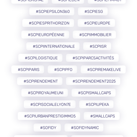
#SCPIEPSILON360
#SCPIESG
#SCPIESPRITHORIZON
#SCPIEUROPE
#SCPIEUROPÉENNE
#SCPIIMMOBILIER
#SCPIINTERNATIONALE
#SCPIISR
#SCPILOGISTIQUE
#SCPIPARCSACTIVITÉS
#SCPIPARIS
#SCPIPFO
#SCPIREMAKELIVE
#SCPIRENDEMENT
#SCPIRENDEMENT2025
#SCPIROYAUMEUNI
#SCPISMALLCAPS
#SCPISOCIALELYON7E
#SCPIUPEKA
#SCPIURBANPRESTIGIMMO5
#SMALLCAPS
#SOFIDY
#SOFIDYNAMIC