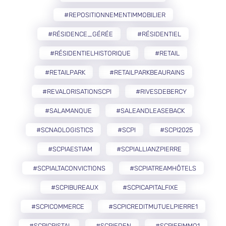
#REPOSITIONNEMENTIMMOBILIER
#RÉSIDENCE_GÉRÉE
#RÉSIDENTIEL
#RÉSIDENTIELHISTORIQUE
#RETAIL
#RETAILPARK
#RETAILPARKBEAURAINS
#REVALORISATIONSCPI
#RIVESDEBERCY
#SALAMANQUE
#SALEANDLEASEBACK
#SCNAOLOGISTICS
#SCPI
#SCPI2025
#SCPIAESTIAM
#SCPIALLIANZPIERRE
#SCPIALTACONVICTIONS
#SCPIATREAMHÔTELS
#SCPIBUREAUX
#SCPICAPITALFIXE
#SCPICOMMERCE
#SCPICREDITMUTUELPIERRE1
#SCPICRISTAL
#SCPIEDEN
#SCPIEFIMMO1