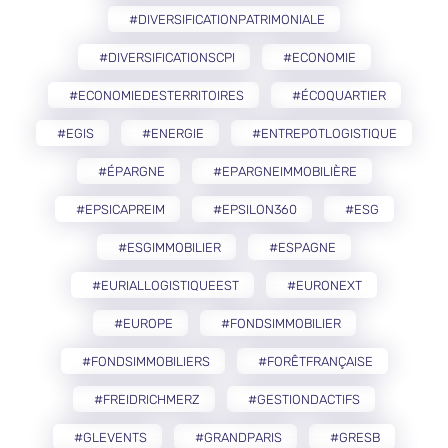
#DIVERSIFICATIONPATRIMONIALE
#DIVERSIFICATIONSCPI
#ECONOMIE
#ECONOMIEDESTERRITOIRES
#ÉCOQUARTIER
#EGIS
#ENERGIE
#ENTREPOTLOGISTIQUE
#ÉPARGNE
#EPARGNEIMMOBILIÈRE
#EPSICAPREIM
#EPSILON360
#ESG
#ESGIMMOBILIER
#ESPAGNE
#EURIALLOGISTIQUEEST
#EURONEXT
#EUROPE
#FONDSIMMOBILIER
#FONDSIMMOBILIERS
#FORÊTFRANÇAISE
#FREIDRICHMERZ
#GESTIONDACTIFS
#GLEVENTS
#GRANDPARIS
#GRESB