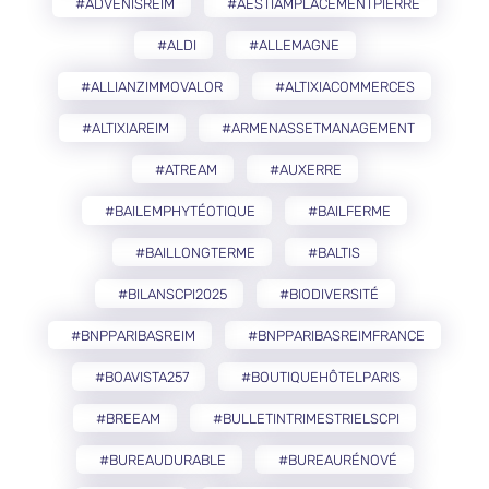
#ADVENISREIM
#AESTIAMPLACEMENTPIERRE
#ALDI
#ALLEMAGNE
#ALLIANZIMMOVALOR
#ALTIXIACOMMERCES
#ALTIXIAREIM
#ARMENASSETMANAGEMENT
#ATREAM
#AUXERRE
#BAILEMPHYTÉOTIQUE
#BAILFERME
#BAILLONGTERME
#BALTIS
#BILANSCPI2025
#BIODIVERSITÉ
#BNPPARIBASREIM
#BNPPARIBASREIMFRANCE
#BOAVISTA257
#BOUTIQUEHÔTELPARIS
#BREEAM
#BULLETINTRIMESTRIELSCPI
#BUREAUDURABLE
#BUREAURÉNOVÉ