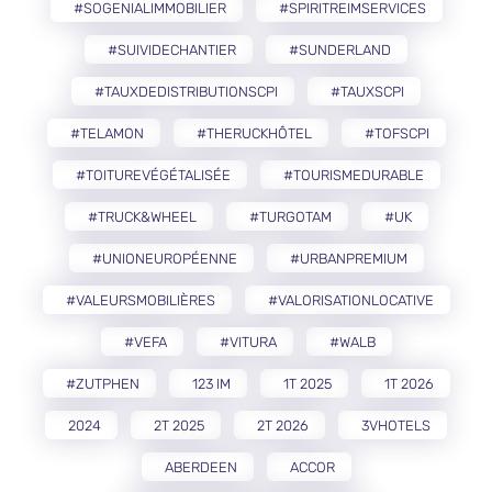
#SOGENIALIMMOBILIER
#SPIRITREIMSERVICES
#SUIVIDECHANTIER
#SUNDERLAND
#TAUXDEDISTRIBUTIONSCPI
#TAUXSCPI
#TELAMON
#THERUCKHÔTEL
#TOFSCPI
#TOITUREVÉGÉTALISÉE
#TOURISMEDURABLE
#TRUCK&WHEEL
#TURGOTAM
#UK
#UNIONEUROPÉENNE
#URBANPREMIUM
#VALEURSMOBILIÈRES
#VALORISATIONLOCATIVE
#VEFA
#VITURA
#WALB
#ZUTPHEN
123 IM
1T 2025
1T 2026
2024
2T 2025
2T 2026
3VHOTELS
ABERDEEN
ACCOR