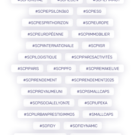
#SCPIEPSILON360
#SCPIESG
#SCPIESPRITHORIZON
#SCPIEUROPE
#SCPIEUROPÉENNE
#SCPIIMMOBILIER
#SCPIINTERNATIONALE
#SCPIISR
#SCPILOGISTIQUE
#SCPIPARCSACTIVITÉS
#SCPIPARIS
#SCPIPFO
#SCPIREMAKELIVE
#SCPIRENDEMENT
#SCPIRENDEMENT2025
#SCPIROYAUMEUNI
#SCPISMALLCAPS
#SCPISOCIALELYON7E
#SCPIUPEKA
#SCPIURBANPRESTIGIMMO5
#SMALLCAPS
#SOFIDY
#SOFIDYNAMIC