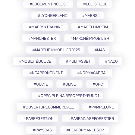
#LOGEMENTINCLUSIF
#LOGISTIQUE
#LYONGERLAND
#MAERSK
#MAERSKTRAINING
#MAGELLIMREIM
#MANCHESTER
#MARCHÉIMMOBILIER
#MARCHEIMMOBILIER2025
#MAS
#MOBILITÉDOUCE
#MULTIASSET
#NAÇO
#NCAPCONTINENT
#NORMACAPITAL
#OCCTE
#OLIVET
#OPCI
#OPPCIPLEINAIRPROPERTYFUND1
#OUVERTURECOMMERCIALE
#PAMPELUNE
#PAREFGESTION
#PARRAINAGEFORESTIER
#PAYSBAS
#PERFORMANCESCPI