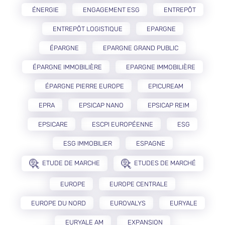
ÉNERGIE
ENGAGEMENT ESG
ENTREPÔT
ENTREPÔT LOGISTIQUE
EPARGNE
ÉPARGNE
EPARGNE GRAND PUBLIC
ÉPARGNE IMMOBILIÈRE
EPARGNE IMMOBILIÈRE
ÉPARGNE PIERRE EUROPE
EPICUREAM
EPRA
EPSICAP NANO
EPSICAP REIM
EPSICARE
ESCPI EUROPÉENNE
ESG
ESG IMMOBILIER
ESPAGNE
ETUDE DE MARCHE
ETUDES DE MARCHÉ
EUROPE
EUROPE CENTRALE
EUROPE DU NORD
EUROVALYS
EURYALE
EURYALE AM
EXPANSION