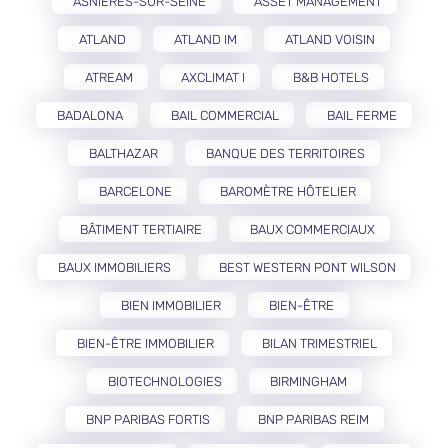
ASNIÈRES-SUR-SEINE
ASSET MANAGEMENT
ATLAND
ATLAND IM
ATLAND VOISIN
ATREAM
AXCLIMAT I
B&B HOTELS
BADALONA
BAIL COMMERCIAL
BAIL FERME
BALTHAZAR
BANQUE DES TERRITOIRES
BARCELONE
BAROMÈTRE HÔTELIER
BÂTIMENT TERTIAIRE
BAUX COMMERCIAUX
BAUX IMMOBILIERS
BEST WESTERN PONT WILSON
BIEN IMMOBILIER
BIEN-ÊTRE
BIEN-ÊTRE IMMOBILIER
BILAN TRIMESTRIEL
BIOTECHNOLOGIES
BIRMINGHAM
BNP PARIBAS FORTIS
BNP PARIBAS REIM