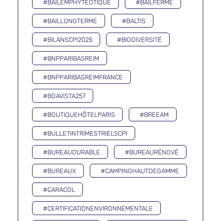
#BAILEMPHYTÉOTIQUE
#BAILFERME
#BAILLONGTERME
#BALTIS
#BILANSCPI2025
#BIODIVERSITÉ
#BNPPARIBASREIM
#BNPPARIBASREIMFRANCE
#BOAVISTA257
#BOUTIQUEHÔTELPARIS
#BREEAM
#BULLETINTRIMESTRIELSCPI
#BUREAUDURABLE
#BUREAURÉNOVÉ
#BUREAUX
#CAMPINGHAUTDEGAMME
#CARACOL
#CERTIFICATIONENVIRONNEMENTALE