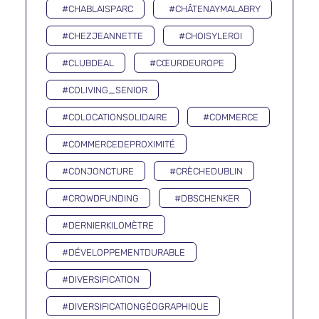
#CHABLAISPARC
#CHÂTENAYMALABRY
#CHEZJEANNETTE
#CHOISYLEROI
#CLUBDEAL
#CŒURDEUROPE
#COLIVING_SENIOR
#COLOCATIONSOLIDAIRE
#COMMERCE
#COMMERCEDEPROXIMITÉ
#CONJONCTURE
#CRÈCHEDUBLIN
#CROWDFUNDING
#DBSCHENKER
#DERNIERKILOMÈTRE
#DÉVELOPPEMENTDURABLE
#DIVERSIFICATION
#DIVERSIFICATIONGÉOGRAPHIQUE