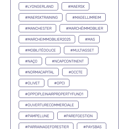
#LYONGERLAND
#MAERSK
#MAERSKTRAINING
#MAGELLIMREIM
#MANCHESTER
#MARCHÉIMMOBILIER
#MARCHEIMMOBILIER2025
#MAS
#MOBILITÉDOUCE
#MULTIASSET
#NAÇO
#NCAPCONTINENT
#NORMACAPITAL
#OCCTE
#OLIVET
#OPCI
#OPPCIPLEINAIRPROPERTYFUND1
#OUVERTURECOMMERCIALE
#PAMPELUNE
#PAREFGESTION
#PARRAINAGEFORESTIER
#PAYSBAS