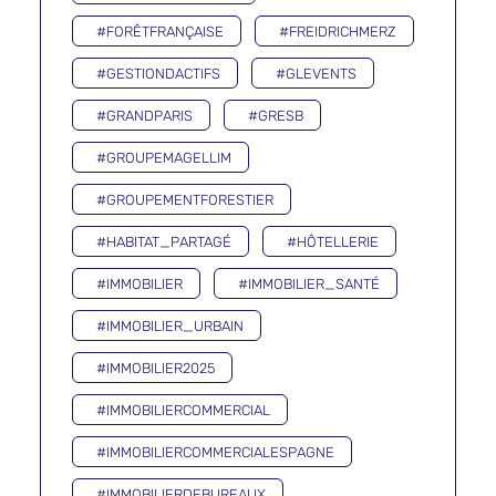
#FORÊTFRANÇAISE
#FREIDRICHMERZ
#GESTIONDACTIFS
#GLEVENTS
#GRANDPARIS
#GRESB
#GROUPEMAGELLIM
#GROUPEMENTFORESTIER
#HABITAT_PARTAGÉ
#HÔTELLERIE
#IMMOBILIER
#IMMOBILIER_SANTÉ
#IMMOBILIER_URBAIN
#IMMOBILIER2025
#IMMOBILIERCOMMERCIAL
#IMMOBILIERCOMMERCIALESPAGNE
#IMMOBILIERDEBUREAUX