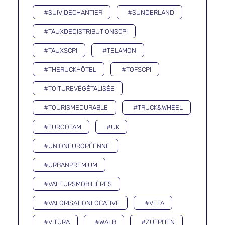
#SUIVIDECHANTIER
#SUNDERLAND
#TAUXDEDISTRIBUTIONSCPI
#TAUXSCPI
#TELAMON
#THERUCKHÔTEL
#TOFSCPI
#TOITUREVÉGÉTALISÉE
#TOURISMEDURABLE
#TRUCK&WHEEL
#TURGOTAM
#UK
#UNIONEUROPÉENNE
#URBANPREMIUM
#VALEURSMOBILIÈRES
#VALORISATIONLOCATIVE
#VEFA
#VITURA
#WALB
#ZUTPHEN