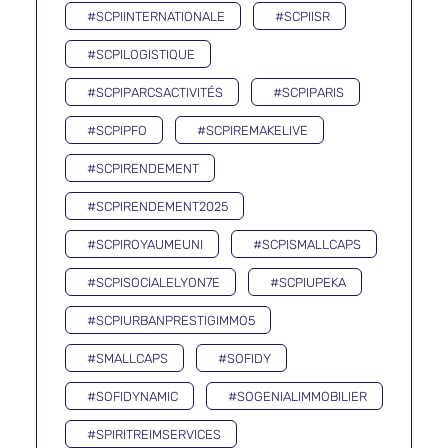
#SCPIINTERNATIONALE
#SCPIISR
#SCPILOGISTIQUE
#SCPIPARCSACTIVITÉS
#SCPIPARIS
#SCPIPFO
#SCPIREMAKELIVE
#SCPIRENDEMENT
#SCPIRENDEMENT2025
#SCPIROYAUMEUNI
#SCPISMALLCAPS
#SCPISOCIALELYON7E
#SCPIUPEKA
#SCPIURBANPRESTIGIMMO5
#SMALLCAPS
#SOFIDY
#SOFIDYNAMIC
#SOGENIALIMMOBILIER
#SPIRITREIMSERVICES