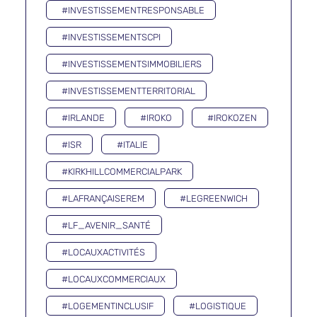
#INVESTISSEMENTRESPONSABLE
#INVESTISSEMENTSCPI
#INVESTISSEMENTSIMMOBILIERS
#INVESTISSEMENTTERRITORIAL
#IRLANDE
#IROKO
#IROKOZEN
#ISR
#ITALIE
#KIRKHILLCOMMERCIALPARK
#LAFRANÇAISEREM
#LEGREENWICH
#LF_AVENIR_SANTÉ
#LOCAUXACTIVITÉS
#LOCAUXCOMMERCIAUX
#LOGEMENTINCLUSIF
#LOGISTIQUE