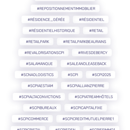
#REPOSITIONNEMENTIMMOBILIER
#RÉSIDENCE_GÉRÉE
#RÉSIDENTIEL
#RÉSIDENTIELHISTORIQUE
#RETAIL
#RETAILPARK
#RETAILPARKBEAURAINS
#REVALORISATIONSCPI
#RIVESDEBERCY
#SALAMANQUE
#SALEANDLEASEBACK
#SCNAOLOGISTICS
#SCPI
#SCPI2025
#SCPIAESTIAM
#SCPIALLIANZPIERRE
#SCPIALTACONVICTIONS
#SCPIATREAMHÔTELS
#SCPIBUREAUX
#SCPICAPITALFIXE
#SCPICOMMERCE
#SCPICREDITMUTUELPIERRE1
#SCPICRISTAL
#SCPIEDEN
#SCPIEFIMMO1