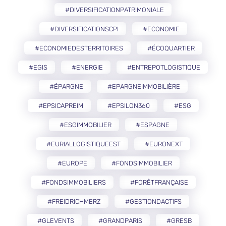
#DIVERSIFICATIONPATRIMONIALE
#DIVERSIFICATIONSCPI
#ECONOMIE
#ECONOMIEDESTERRITOIRES
#ÉCOQUARTIER
#EGIS
#ENERGIE
#ENTREPOTLOGISTIQUE
#ÉPARGNE
#EPARGNEIMMOBILIÈRE
#EPSICAPREIM
#EPSILON360
#ESG
#ESGIMMOBILIER
#ESPAGNE
#EURIALLOGISTIQUEEST
#EURONEXT
#EUROPE
#FONDSIMMOBILIER
#FONDSIMMOBILIERS
#FORÊTFRANÇAISE
#FREIDRICHMERZ
#GESTIONDACTIFS
#GLEVENTS
#GRANDPARIS
#GRESB