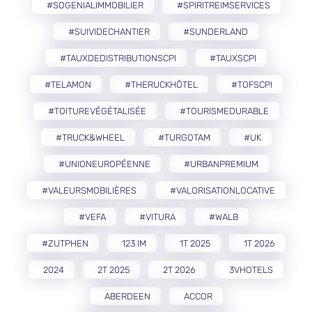
#SOGENIALIMMOBILIER
#SPIRITREIMSERVICES
#SUIVIDECHANTIER
#SUNDERLAND
#TAUXDEDISTRIBUTIONSCPI
#TAUXSCPI
#TELAMON
#THERUCKHÔTEL
#TOFSCPI
#TOITUREVÉGÉTALISÉE
#TOURISMEDURABLE
#TRUCK&WHEEL
#TURGOTAM
#UK
#UNIONEUROPÉENNE
#URBANPREMIUM
#VALEURSMOBILIÈRES
#VALORISATIONLOCATIVE
#VEFA
#VITURA
#WALB
#ZUTPHEN
123 IM
1T 2025
1T 2026
2024
2T 2025
2T 2026
3VHOTELS
ABERDEEN
ACCOR