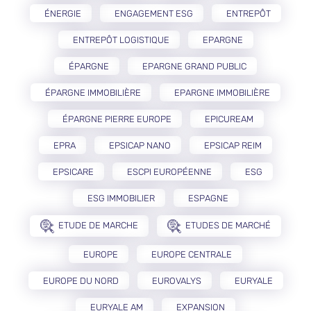
ÉNERGIE
ENGAGEMENT ESG
ENTREPÔT
ENTREPÔT LOGISTIQUE
EPARGNE
ÉPARGNE
EPARGNE GRAND PUBLIC
ÉPARGNE IMMOBILIÈRE
EPARGNE IMMOBILIÈRE
ÉPARGNE PIERRE EUROPE
EPICUREAM
EPRA
EPSICAP NANO
EPSICAP REIM
EPSICARE
ESCPI EUROPÉENNE
ESG
ESG IMMOBILIER
ESPAGNE
ETUDE DE MARCHE
ETUDES DE MARCHÉ
EUROPE
EUROPE CENTRALE
EUROPE DU NORD
EUROVALYS
EURYALE
EURYALE AM
EXPANSION