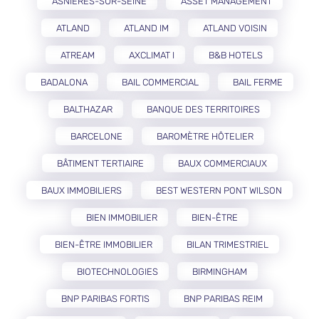
ASNIÈRES-SUR-SEINE
ASSET MANAGEMENT
ATLAND
ATLAND IM
ATLAND VOISIN
ATREAM
AXCLIMAT I
B&B HOTELS
BADALONA
BAIL COMMERCIAL
BAIL FERME
BALTHAZAR
BANQUE DES TERRITOIRES
BARCELONE
BAROMÈTRE HÔTELIER
BÂTIMENT TERTIAIRE
BAUX COMMERCIAUX
BAUX IMMOBILIERS
BEST WESTERN PONT WILSON
BIEN IMMOBILIER
BIEN-ÊTRE
BIEN-ÊTRE IMMOBILIER
BILAN TRIMESTRIEL
BIOTECHNOLOGIES
BIRMINGHAM
BNP PARIBAS FORTIS
BNP PARIBAS REIM