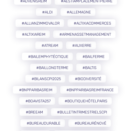
#ADVENISREIM
#AESTIAMPLACEMENTPIERRE
#ALDI
#ALLEMAGNE
#ALLIANZIMMOVALOR
#ALTIXIACOMMERCES
#ALTIXIAREIM
#ARMENASSETMANAGEMENT
#ATREAM
#AUXERRE
#BAILEMPHYTÉOTIQUE
#BAILFERME
#BAILLONGTERME
#BALTIS
#BILANSCPI2025
#BIODIVERSITÉ
#BNPPARIBASREIM
#BNPPARIBASREIMFRANCE
#BOAVISTA257
#BOUTIQUEHÔTELPARIS
#BREEAM
#BULLETINTRIMESTRIELSCPI
#BUREAUDURABLE
#BUREAURÉNOVÉ