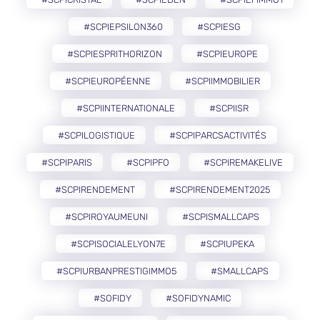
#SCPIEPSILON360
#SCPIESG
#SCPIESPRITHORIZON
#SCPIEUROPE
#SCPIEUROPÉENNE
#SCPIIMMOBILIER
#SCPIINTERNATIONALE
#SCPIISR
#SCPILOGISTIQUE
#SCPIPARCSACTIVITÉS
#SCPIPARIS
#SCPIPFO
#SCPIREMAKELIVE
#SCPIRENDEMENT
#SCPIRENDEMENT2025
#SCPIROYAUMEUNI
#SCPISMALLCAPS
#SCPISOCIALELYON7E
#SCPIUPEKA
#SCPIURBANPRESTIGIMMO5
#SMALLCAPS
#SOFIDY
#SOFIDYNAMIC