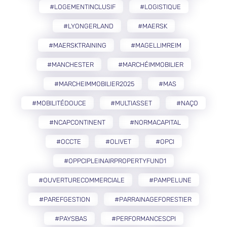
#LOGEMENTINCLUSIF
#LOGISTIQUE
#LYONGERLAND
#MAERSK
#MAERSKTRAINING
#MAGELLIMREIM
#MANCHESTER
#MARCHÉIMMOBILIER
#MARCHEIMMOBILIER2025
#MAS
#MOBILITÉDOUCE
#MULTIASSET
#NAÇO
#NCAPCONTINENT
#NORMACAPITAL
#OCCTE
#OLIVET
#OPCI
#OPPCIPLEINAIRPROPERTYFUND1
#OUVERTURECOMMERCIALE
#PAMPELUNE
#PAREFGESTION
#PARRAINAGEFORESTIER
#PAYSBAS
#PERFORMANCESCPI