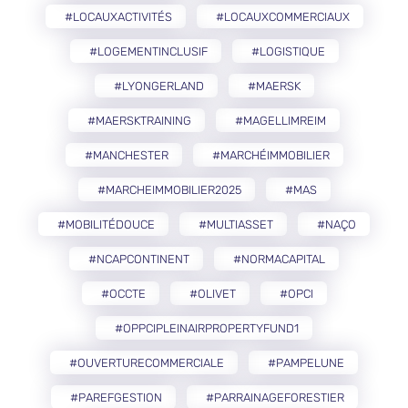
#LOCAUXACTIVITÉS
#LOCAUXCOMMERCIAUX
#LOGEMENTINCLUSIF
#LOGISTIQUE
#LYONGERLAND
#MAERSK
#MAERSKTRAINING
#MAGELLIMREIM
#MANCHESTER
#MARCHÉIMMOBILIER
#MARCHEIMMOBILIER2025
#MAS
#MOBILITÉDOUCE
#MULTIASSET
#NAÇO
#NCAPCONTINENT
#NORMACAPITAL
#OCCTE
#OLIVET
#OPCI
#OPPCIPLEINAIRPROPERTYFUND1
#OUVERTURECOMMERCIALE
#PAMPELUNE
#PAREFGESTION
#PARRAINAGEFORESTIER