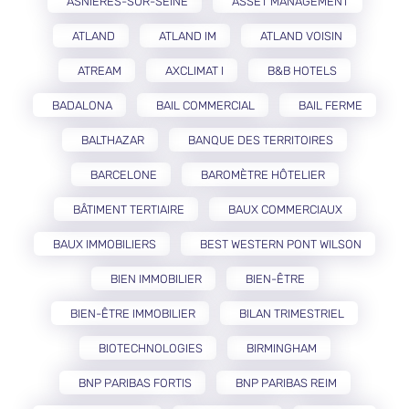
ASNIÈRES-SUR-SEINE
ASSET MANAGEMENT
ATLAND
ATLAND IM
ATLAND VOISIN
ATREAM
AXCLIMAT I
B&B HOTELS
BADALONA
BAIL COMMERCIAL
BAIL FERME
BALTHAZAR
BANQUE DES TERRITOIRES
BARCELONE
BAROMÈTRE HÔTELIER
BÂTIMENT TERTIAIRE
BAUX COMMERCIAUX
BAUX IMMOBILIERS
BEST WESTERN PONT WILSON
BIEN IMMOBILIER
BIEN-ÊTRE
BIEN-ÊTRE IMMOBILIER
BILAN TRIMESTRIEL
BIOTECHNOLOGIES
BIRMINGHAM
BNP PARIBAS FORTIS
BNP PARIBAS REIM