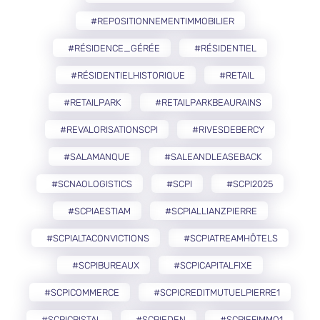
#REPOSITIONNEMENTIMMOBILIER
#RÉSIDENCE_GÉRÉE
#RÉSIDENTIEL
#RÉSIDENTIELHISTORIQUE
#RETAIL
#RETAILPARK
#RETAILPARKBEAURAINS
#REVALORISATIONSCPI
#RIVESDEBERCY
#SALAMANQUE
#SALEANDLEASEBACK
#SCNAOLOGISTICS
#SCPI
#SCPI2025
#SCPIAESTIAM
#SCPIALLIANZPIERRE
#SCPIALTACONVICTIONS
#SCPIATREAMHÔTELS
#SCPIBUREAUX
#SCPICAPITALFIXE
#SCPICOMMERCE
#SCPICREDITMUTUELPIERRE1
#SCPICRISTAL
#SCPIEDEN
#SCPIEFIMMO1