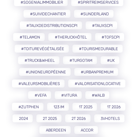
#SOGENIALIMMOBILIER
#SPIRITREIMSERVICES
#SUIVIDECHANTIER
#SUNDERLAND
#TAUXDEDISTRIBUTIONSCPI
#TAUXSCPI
#TELAMON
#THERUCKHÔTEL
#TOFSCPI
#TOITUREVÉGÉTALISÉE
#TOURISMEDURABLE
#TRUCK&WHEEL
#TURGOTAM
#UK
#UNIONEUROPÉENNE
#URBANPREMIUM
#VALEURSMOBILIÈRES
#VALORISATIONLOCATIVE
#VEFA
#VITURA
#WALB
#ZUTPHEN
123 IM
1T 2025
1T 2026
2024
2T 2025
2T 2026
3VHOTELS
ABERDEEN
ACCOR