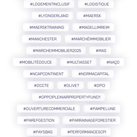
#LOGEMENTINCLUSIF
#LOGISTIQUE
#LYONGERLAND
#MAERSK
#MAERSKTRAINING
#MAGELLIMREIM
#MANCHESTER
#MARCHÉIMMOBILIER
#MARCHEIMMOBILIER2025
#MAS
#MOBILITÉDOUCE
#MULTIASSET
#NAÇO
#NCAPCONTINENT
#NORMACAPITAL
#OCCTE
#OLIVET
#OPCI
#OPPCIPLEINAIRPROPERTYFUND1
#OUVERTURECOMMERCIALE
#PAMPELUNE
#PAREFGESTION
#PARRAINAGEFORESTIER
#PAYSBAS
#PERFORMANCESCPI