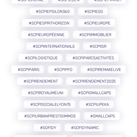
#SCPIEPSILON360
#SCPIESG
#SCPIESPRITHORIZON
#SCPIEUROPE
#SCPIEUROPÉENNE
#SCPIIMMOBILIER
#SCPIINTERNATIONALE
#SCPIISR
#SCPILOGISTIQUE
#SCPIPARCSACTIVITÉS
#SCPIPARIS
#SCPIPFO
#SCPIREMAKELIVE
#SCPIRENDEMENT
#SCPIRENDEMENT2025
#SCPIROYAUMEUNI
#SCPISMALLCAPS
#SCPISOCIALELYON7E
#SCPIUPEKA
#SCPIURBANPRESTIGIMMO5
#SMALLCAPS
#SOFIDY
#SOFIDYNAMIC