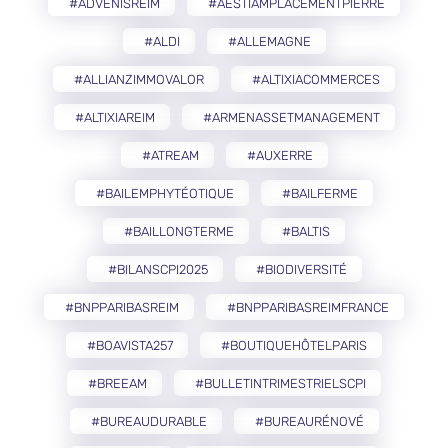
#ADVENISREIM
#AESTIAMPLACEMENTPIERRE
#ALDI
#ALLEMAGNE
#ALLIANZIMMOVALOR
#ALTIXIACOMMERCES
#ALTIXIAREIM
#ARMENASSETMANAGEMENT
#ATREAM
#AUXERRE
#BAILEMPHYTÉOTIQUE
#BAILFERME
#BAILLONGTERME
#BALTIS
#BILANSCPI2025
#BIODIVERSITÉ
#BNPPARIBASREIM
#BNPPARIBASREIMFRANCE
#BOAVISTA257
#BOUTIQUEHÔTELPARIS
#BREEAM
#BULLETINTRIMESTRIELSCPI
#BUREAUDURABLE
#BUREAURÉNOVÉ