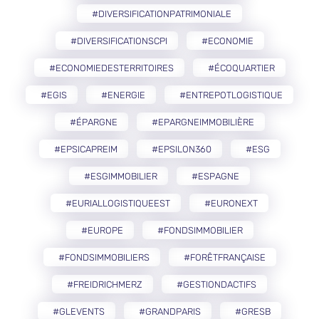
#DIVERSIFICATIONPATRIMONIALE
#DIVERSIFICATIONSCPI
#ECONOMIE
#ECONOMIEDESTERRITOIRES
#ÉCOQUARTIER
#EGIS
#ENERGIE
#ENTREPOTLOGISTIQUE
#ÉPARGNE
#EPARGNEIMMOBILIÈRE
#EPSICAPREIM
#EPSILON360
#ESG
#ESGIMMOBILIER
#ESPAGNE
#EURIALLOGISTIQUEEST
#EURONEXT
#EUROPE
#FONDSIMMOBILIER
#FONDSIMMOBILIERS
#FORÊTFRANÇAISE
#FREIDRICHMERZ
#GESTIONDACTIFS
#GLEVENTS
#GRANDPARIS
#GRESB