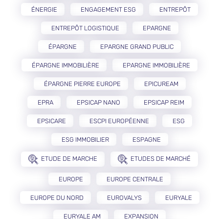
ÉNERGIE
ENGAGEMENT ESG
ENTREPÔT
ENTREPÔT LOGISTIQUE
EPARGNE
ÉPARGNE
EPARGNE GRAND PUBLIC
ÉPARGNE IMMOBILIÈRE
EPARGNE IMMOBILIÈRE
ÉPARGNE PIERRE EUROPE
EPICUREAM
EPRA
EPSICAP NANO
EPSICAP REIM
EPSICARE
ESCPI EUROPÉENNE
ESG
ESG IMMOBILIER
ESPAGNE
ETUDE DE MARCHE
ETUDES DE MARCHÉ
EUROPE
EUROPE CENTRALE
EUROPE DU NORD
EUROVALYS
EURYALE
EURYALE AM
EXPANSION