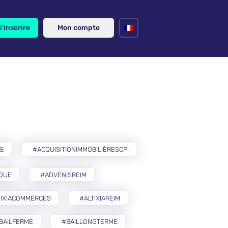
S'inscrire
Mon compte
RE
#ACQUISITIONIMMOBILIÈRESCPI
IQUE
#ADVENISREIM
TIXIACOMMERCES
#ALTIXIAREIM
BAILFERME
#BAILLONGTERME