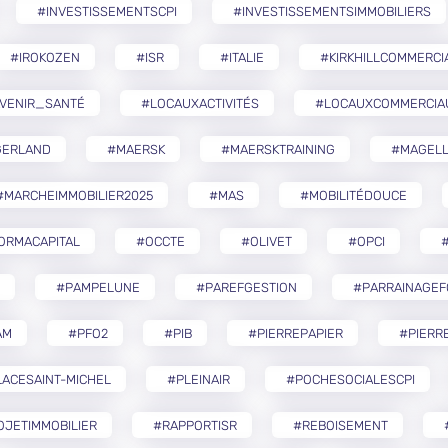
#INVESTISSEMENTSCPI
#INVESTISSEMENTSIMMOBILIERS
#IROKOZEN
#ISR
#ITALIE
#KIRKHILLCOMMERCI
VENIR_SANTÉ
#LOCAUXACTIVITÉS
#LOCAUXCOMMERCIA
GERLAND
#MAERSK
#MAERSKTRAINING
#MAGELL
#MARCHEIMMOBILIER2025
#MAS
#MOBILITÉDOUCE
ORMACAPITAL
#OCCTE
#OLIVET
#OPCI
#
#PAMPELUNE
#PAREFGESTION
#PARRAINAGEF
AM
#PFO2
#PIB
#PIERREPAPIER
#PIERR
ACESAINT-MICHEL
#PLEINAIR
#POCHESOCIALESCPI
OJETIMMOBILIER
#RAPPORTISR
#REBOISEMENT