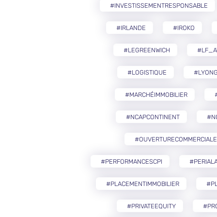
#INVESTISSEMENTRESPONSABLE
#IRLANDE
#IROKO
#LEGREENWICH
#LF_A
#LOGISTIQUE
#LYON
#MARCHÉIMMOBILIER
#NCAPCONTINENT
#N
#OUVERTURECOMMERCIALE
#PERFORMANCESCPI
#PERIAL
#PLACEMENTIMMOBILIER
#PL
#PRIVATEEQUITY
#PR