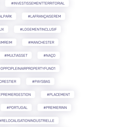
#INVESTISSEMENTTERRITORIAL
ALPARK
#LAFRANÇAISEREM
UX
#LOGEMENTINCLUSIF
IMREIM
#MANCHESTER
#MULTIASSET
#NAÇO
OPPCIPLEINAIRPROPERTYFUND1
ORESTIER
#PAYSBAS
EPREMIERGESTION
#PLACEMENT
#PORTUGAL
#PREMIERINN
#RELOCALISATIONINDUSTRIELLE