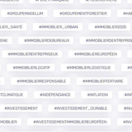
#GROUPEMAGELLIM
#GROUPEMENTFORESTIER
#HA
ILIER_SANTÉ
#IMMOBILIER_URBAIN
#IMMOBILIER2025
AGNE
#IMMOBILIERDEBUREAUX
#IMMOBILIERDENTREPRIS
#IMMOBILIERENTREPRISEUK
#IMMOBILIEREUROPÉEN
#IMMOBILIERLOCATIF
#IMMOBILIERLOGISTIQUE
#I
L
#IMMOBILIERRESPONSABLE
#IMMOBILIERTERTIAIRE
TCLIMATIQUE
#INDÉPENDANCE
#INFLATION
#IN
#INVESTISSEMENT
#INVESTISSEMENT_DURABLE
#IN
MOBILIER
#INVESTISSEMENTIMMOBILIEREUROPÉEN
#INV