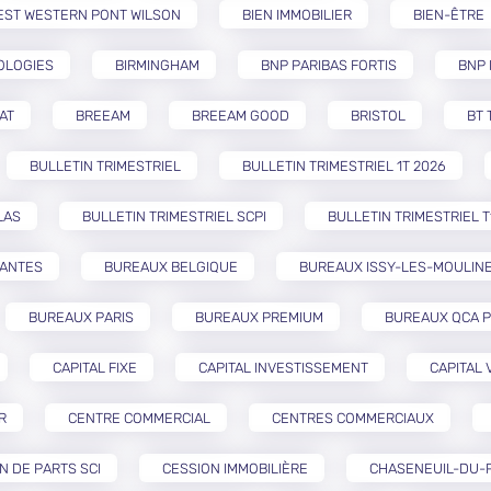
EST WESTERN PONT WILSON
BIEN IMMOBILIER
BIEN-ÊTRE
OLOGIES
BIRMINGHAM
BNP PARIBAS FORTIS
BNP 
AT
BREEAM
BREEAM GOOD
BRISTOL
BT 
BULLETIN TRIMESTRIEL
BULLETIN TRIMESTRIEL 1T 2026
LAS
BULLETIN TRIMESTRIEL SCPI
BULLETIN TRIMESTRIEL T
NANTES
BUREAUX BELGIQUE
BUREAUX ISSY-LES-MOULIN
BUREAUX PARIS
BUREAUX PREMIUM
BUREAUX QCA P
CAPITAL FIXE
CAPITAL INVESTISSEMENT
CAPITAL 
R
CENTRE COMMERCIAL
CENTRES COMMERCIAUX
N DE PARTS SCI
CESSION IMMOBILIÈRE
CHASENEUIL-DU-