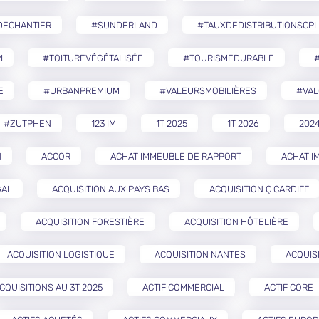
DECHANTIER
#SUNDERLAND
#TAUXDEDISTRIBUTIONSCPI
I
#TOITUREVÉGÉTALISÉE
#TOURISMEDURABLE
E
#URBANPREMIUM
#VALEURSMOBILIÈRES
#VAL
#ZUTPHEN
123 IM
1T 2025
1T 2026
202
N
ACCOR
ACHAT IMMEUBLE DE RAPPORT
ACHAT I
GAL
ACQUISITION AUX PAYS BAS
ACQUISITION Ç CARDIFF
ACQUISITION FORESTIÈRE
ACQUISITION HÔTELIÈRE
ACQUISITION LOGISTIQUE
ACQUISITION NANTES
ACQUIS
CQUISITIONS AU 3T 2025
ACTIF COMMERCIAL
ACTIF CORE