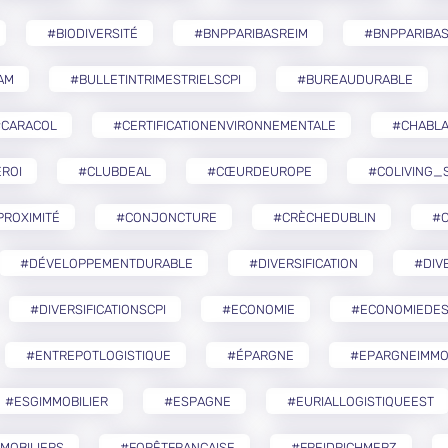
#BIODIVERSITÉ
#BNPPARIBASREIM
#BNPPARIBA
AM
#BULLETINTRIMESTRIELSCPI
#BUREAUDURABLE
#CARACOL
#CERTIFICATIONENVIRONNEMENTALE
#CHABLA
ROI
#CLUBDEAL
#CŒURDEUROPE
#COLIVING_
ROXIMITÉ
#CONJONCTURE
#CRÈCHEDUBLIN
#
#DÉVELOPPEMENTDURABLE
#DIVERSIFICATION
#DIV
#DIVERSIFICATIONSCPI
#ECONOMIE
#ECONOMIEDES
#ENTREPOTLOGISTIQUE
#ÉPARGNE
#EPARGNEIMMO
#ESGIMMOBILIER
#ESPAGNE
#EURIALLOGISTIQUEEST
MOBILIERS
#FORÊTFRANÇAISE
#FREIDRICHMERZ