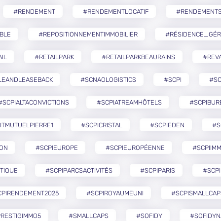
#RENDEMENT
#RENDEMENTLOCATIF
#RENDEMENTS
BLE
#REPOSITIONNEMENTIMMOBILIER
#RÉSIDENCE_GÉR
IL
#RETAILPARK
#RETAILPARKBEAURAINS
#REVA
LEANDLEASEBACK
#SCNAOLOGISTICS
#SCPI
#SC
#SCPIALTACONVICTIONS
#SCPIATREAMHÔTELS
#SCPIBUR
ITMUTUELPIERRE1
#SCPICRISTAL
#SCPIEDEN
#S
ZON
#SCPIEUROPE
#SCPIEUROPÉENNE
#SCPIIMM
TIQUE
#SCPIPARCSACTIVITÉS
#SCPIPARIS
#SCPI
CPIRENDEMENT2025
#SCPIROYAUMEUNI
#SCPISMALLCAP
RESTIGIMMO5
#SMALLCAPS
#SOFIDY
#SOFIDYN