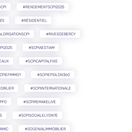
CPI
#RENDEMENTSCPI2025
ÉE
#RÉSIDENTIEL
LORISATIONSCPI
#RIVESDEBERCY
PI2025
#SCPIAESTIAM
EAUX
#SCPICAPITALFIXE
CPIEFIMMO1
#SCPIEPSILON360
OBILIER
#SCPIINTERNATIONALE
PFO
#SCPIREMAKELIVE
S
#SCPISOCIALELYON7E
AMIC
#SOGENIALIMMOBILIER