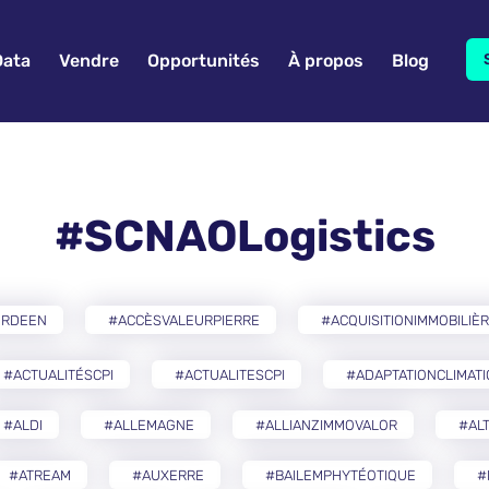
Data
Vendre
Opportunités
À propos
Blog
#SCNAOLogistics
ERDEEN
#ACCÈSVALEURPIERRE
#ACQUISITIONIMMOBILIÈ
#ACTUALITÉSCPI
#ACTUALITESCPI
#ADAPTATIONCLIMAT
#ALDI
#ALLEMAGNE
#ALLIANZIMMOVALOR
#AL
#ATREAM
#AUXERRE
#BAILEMPHYTÉOTIQUE
#