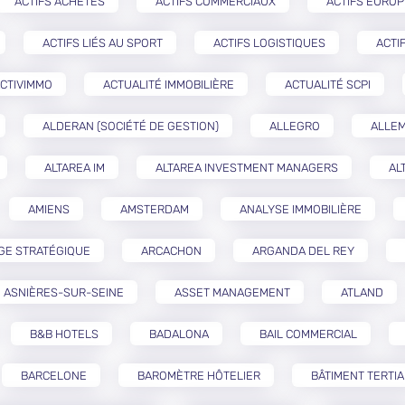
ACTIFS ACHETÉS
ACTIFS COMMERCIAUX
ACTIFS EURO
ACTIFS LIÉS AU SPORT
ACTIFS LOGISTIQUES
ACTI
CTIVIMMO
ACTUALITÉ IMMOBILIÈRE
ACTUALITÉ SCPI
ALDERAN (SOCIÉTÉ DE GESTION)
ALLEGRO
ALLE
ALTAREA IM
ALTAREA INVESTMENT MANAGERS
AL
AMIENS
AMSTERDAM
ANALYSE IMMOBILIÈRE
GE STRATÉGIQUE
ARCACHON
ARGANDA DEL REY
ASNIÈRES-SUR-SEINE
ASSET MANAGEMENT
ATLAND
B&B HOTELS
BADALONA
BAIL COMMERCIAL
BARCELONE
BAROMÈTRE HÔTELIER
BÂTIMENT TERTIA