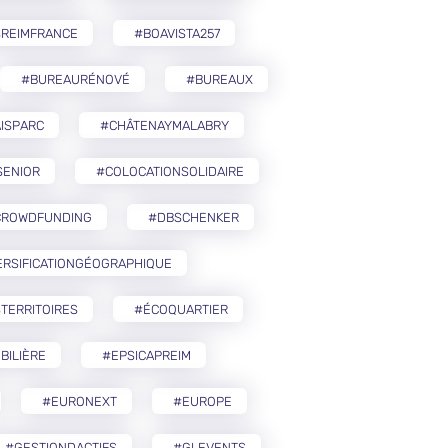
SREIMFRANCE
#BOAVISTA257
#BUREAURÉNOVÉ
#BUREAUX
ISPARC
#CHÂTENAYMALABRY
SENIOR
#COLOCATIONSOLIDAIRE
CROWDFUNDING
#DBSCHENKER
ERSIFICATIONGÉOGRAPHIQUE
TERRITOIRES
#ÉCOQUARTIER
BILIÈRE
#EPSICAPREIM
#EURONEXT
#EUROPE
#GESTIONDACTIFS
#GLEVENTS