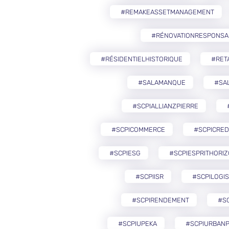
#REMAKEASSETMANAGEMENT
#RÉNOVATIONRESPONSA
#RÉSIDENTIELHISTORIQUE
#RETA
#SALAMANQUE
#SA
#SCPIALLIANZPIERRE
#SCPICOMMERCE
#SCPICRED
#SCPIESG
#SCPIESPRITHORI
#SCPIISR
#SCPILOGIS
#SCPIRENDEMENT
#S
#SCPIUPEKA
#SCPIURBANP