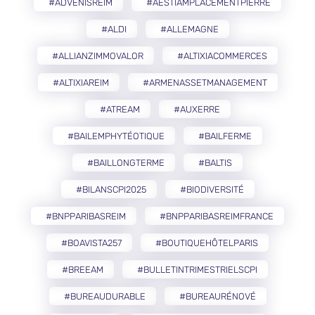
#ADVENISREIM
#AESTIAMPLACEMENTPIERRE
#ALDI
#ALLEMAGNE
#ALLIANZIMMOVALOR
#ALTIXIACOMMERCES
#ALTIXIAREIM
#ARMENASSETMANAGEMENT
#ATREAM
#AUXERRE
#BAILEMPHYTÉOTIQUE
#BAILFERME
#BAILLONGTERME
#BALTIS
#BILANSCPI2025
#BIODIVERSITÉ
#BNPPARIBASREIM
#BNPPARIBASREIMFRANCE
#BOAVISTA257
#BOUTIQUEHÔTELPARIS
#BREEAM
#BULLETINTRIMESTRIELSCPI
#BUREAUDURABLE
#BUREAURÉNOVÉ