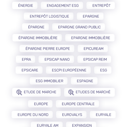
ÉNERGIE
ENGAGEMENT ESG
ENTREPÔT
ENTREPÔT LOGISTIQUE
EPARGNE
ÉPARGNE
EPARGNE GRAND PUBLIC
ÉPARGNE IMMOBILIÈRE
EPARGNE IMMOBILIÈRE
ÉPARGNE PIERRE EUROPE
EPICUREAM
EPRA
EPSICAP NANO
EPSICAP REIM
EPSICARE
ESCPI EUROPÉENNE
ESG
ESG IMMOBILIER
ESPAGNE
ETUDE DE MARCHE
ETUDES DE MARCHÉ
EUROPE
EUROPE CENTRALE
EUROPE DU NORD
EUROVALYS
EURYALE
EURYALE AM
EXPANSION