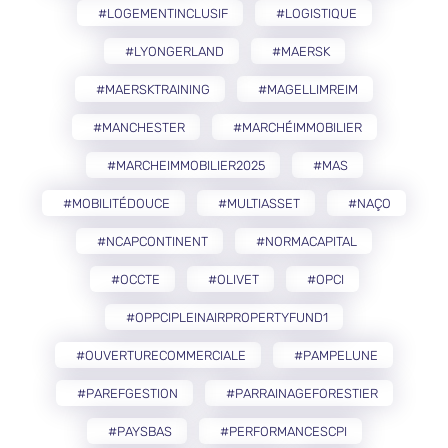
#LOGEMENTINCLUSIF
#LOGISTIQUE
#LYONGERLAND
#MAERSK
#MAERSKTRAINING
#MAGELLIMREIM
#MANCHESTER
#MARCHÉIMMOBILIER
#MARCHEIMMOBILIER2025
#MAS
#MOBILITÉDOUCE
#MULTIASSET
#NAÇO
#NCAPCONTINENT
#NORMACAPITAL
#OCCTE
#OLIVET
#OPCI
#OPPCIPLEINAIRPROPERTYFUND1
#OUVERTURECOMMERCIALE
#PAMPELUNE
#PAREFGESTION
#PARRAINAGEFORESTIER
#PAYSBAS
#PERFORMANCESCPI