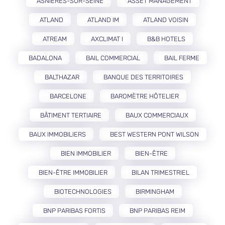
ASNIÈRES-SUR-SEINE
ASSET MANAGEMENT
ATLAND
ATLAND IM
ATLAND VOISIN
ATREAM
AXCLIMAT I
B&B HOTELS
BADALONA
BAIL COMMERCIAL
BAIL FERME
BALTHAZAR
BANQUE DES TERRITOIRES
BARCELONE
BAROMÈTRE HÔTELIER
BÂTIMENT TERTIAIRE
BAUX COMMERCIAUX
BAUX IMMOBILIERS
BEST WESTERN PONT WILSON
BIEN IMMOBILIER
BIEN-ÊTRE
BIEN-ÊTRE IMMOBILIER
BILAN TRIMESTRIEL
BIOTECHNOLOGIES
BIRMINGHAM
BNP PARIBAS FORTIS
BNP PARIBAS REIM