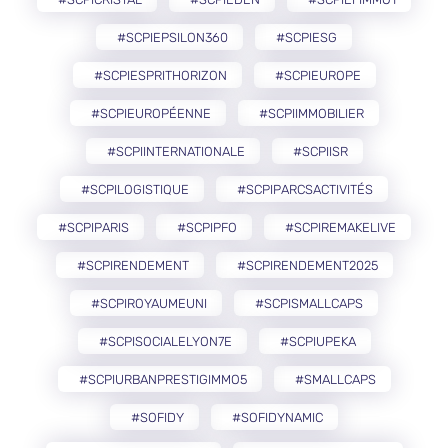
#SCPIEPSILON360
#SCPIESG
#SCPIESPRITHORIZON
#SCPIEUROPE
#SCPIEUROPÉENNE
#SCPIIMMOBILIER
#SCPIINTERNATIONALE
#SCPIISR
#SCPILOGISTIQUE
#SCPIPARCSACTIVITÉS
#SCPIPARIS
#SCPIPFO
#SCPIREMAKELIVE
#SCPIRENDEMENT
#SCPIRENDEMENT2025
#SCPIROYAUMEUNI
#SCPISMALLCAPS
#SCPISOCIALELYON7E
#SCPIUPEKA
#SCPIURBANPRESTIGIMMO5
#SMALLCAPS
#SOFIDY
#SOFIDYNAMIC