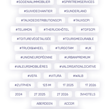
#SOGENIALIMMOBILIER
#SPIRITREIMSERVICES
#SUIVIDECHANTIER
#SUNDERLAND
#TAUXDEDISTRIBUTIONSCPI
#TAUXSCPI
#TELAMON
#THERUCKHÔTEL
#TOFSCPI
#TOITUREVÉGÉTALISÉE
#TOURISMEDURABLE
#TRUCK&WHEEL
#TURGOTAM
#UK
#UNIONEUROPÉENNE
#URBANPREMIUM
#VALEURSMOBILIÈRES
#VALORISATIONLOCATIVE
#VEFA
#VITURA
#WALB
#ZUTPHEN
123 IM
1T 2025
1T 2026
2024
2T 2025
2T 2026
3VHOTELS
ABERDEEN
ACCOR