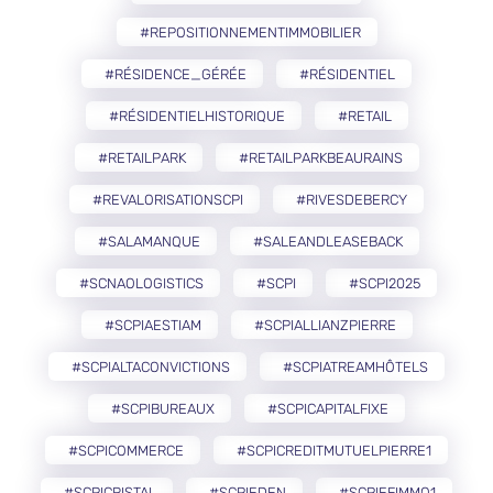
#REPOSITIONNEMENTIMMOBILIER
#RÉSIDENCE_GÉRÉE
#RÉSIDENTIEL
#RÉSIDENTIELHISTORIQUE
#RETAIL
#RETAILPARK
#RETAILPARKBEAURAINS
#REVALORISATIONSCPI
#RIVESDEBERCY
#SALAMANQUE
#SALEANDLEASEBACK
#SCNAOLOGISTICS
#SCPI
#SCPI2025
#SCPIAESTIAM
#SCPIALLIANZPIERRE
#SCPIALTACONVICTIONS
#SCPIATREAMHÔTELS
#SCPIBUREAUX
#SCPICAPITALFIXE
#SCPICOMMERCE
#SCPICREDITMUTUELPIERRE1
#SCPICRISTAL
#SCPIEDEN
#SCPIEFIMMO1