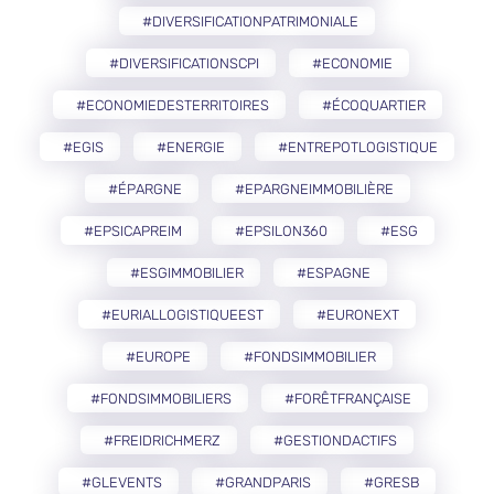
#DIVERSIFICATIONPATRIMONIALE
#DIVERSIFICATIONSCPI
#ECONOMIE
#ECONOMIEDESTERRITOIRES
#ÉCOQUARTIER
#EGIS
#ENERGIE
#ENTREPOTLOGISTIQUE
#ÉPARGNE
#EPARGNEIMMOBILIÈRE
#EPSICAPREIM
#EPSILON360
#ESG
#ESGIMMOBILIER
#ESPAGNE
#EURIALLOGISTIQUEEST
#EURONEXT
#EUROPE
#FONDSIMMOBILIER
#FONDSIMMOBILIERS
#FORÊTFRANÇAISE
#FREIDRICHMERZ
#GESTIONDACTIFS
#GLEVENTS
#GRANDPARIS
#GRESB