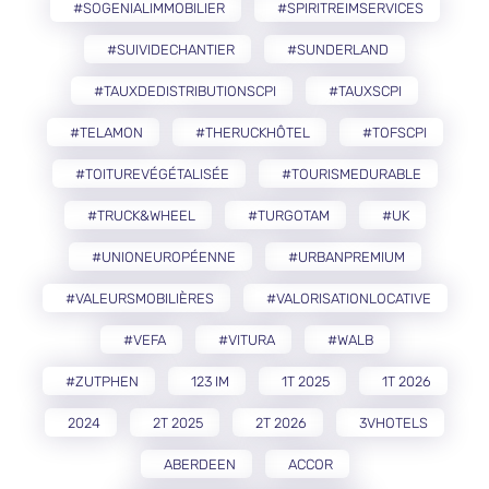
#SOGENIALIMMOBILIER
#SPIRITREIMSERVICES
#SUIVIDECHANTIER
#SUNDERLAND
#TAUXDEDISTRIBUTIONSCPI
#TAUXSCPI
#TELAMON
#THERUCKHÔTEL
#TOFSCPI
#TOITUREVÉGÉTALISÉE
#TOURISMEDURABLE
#TRUCK&WHEEL
#TURGOTAM
#UK
#UNIONEUROPÉENNE
#URBANPREMIUM
#VALEURSMOBILIÈRES
#VALORISATIONLOCATIVE
#VEFA
#VITURA
#WALB
#ZUTPHEN
123 IM
1T 2025
1T 2026
2024
2T 2025
2T 2026
3VHOTELS
ABERDEEN
ACCOR