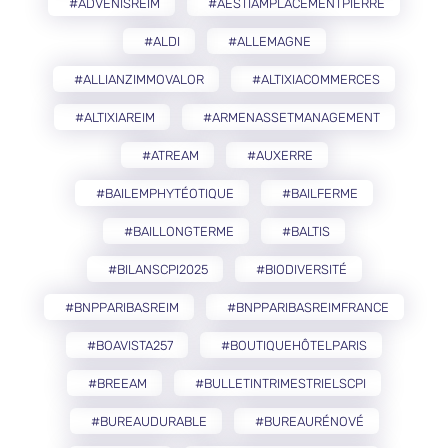
#ADVENISREIM
#AESTIAMPLACEMENTPIERRE
#ALDI
#ALLEMAGNE
#ALLIANZIMMOVALOR
#ALTIXIACOMMERCES
#ALTIXIAREIM
#ARMENASSETMANAGEMENT
#ATREAM
#AUXERRE
#BAILEMPHYTÉOTIQUE
#BAILFERME
#BAILLONGTERME
#BALTIS
#BILANSCPI2025
#BIODIVERSITÉ
#BNPPARIBASREIM
#BNPPARIBASREIMFRANCE
#BOAVISTA257
#BOUTIQUEHÔTELPARIS
#BREEAM
#BULLETINTRIMESTRIELSCPI
#BUREAUDURABLE
#BUREAURÉNOVÉ