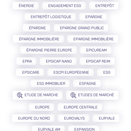
ÉNERGIE
ENGAGEMENT ESG
ENTREPÔT
ENTREPÔT LOGISTIQUE
EPARGNE
ÉPARGNE
EPARGNE GRAND PUBLIC
ÉPARGNE IMMOBILIÈRE
EPARGNE IMMOBILIÈRE
ÉPARGNE PIERRE EUROPE
EPICUREAM
EPRA
EPSICAP NANO
EPSICAP REIM
EPSICARE
ESCPI EUROPÉENNE
ESG
ESG IMMOBILIER
ESPAGNE
ETUDE DE MARCHE
ETUDES DE MARCHÉ
EUROPE
EUROPE CENTRALE
EUROPE DU NORD
EUROVALYS
EURYALE
EURYALE AM
EXPANSION