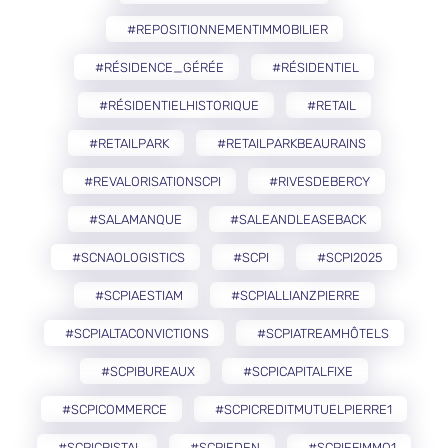
#REPOSITIONNEMENTIMMOBILIER
#RÉSIDENCE_GÉRÉE
#RÉSIDENTIEL
#RÉSIDENTIELHISTORIQUE
#RETAIL
#RETAILPARK
#RETAILPARKBEAURAINS
#REVALORISATIONSCPI
#RIVESDEBERCY
#SALAMANQUE
#SALEANDLEASEBACK
#SCNAOLOGISTICS
#SCPI
#SCPI2025
#SCPIAESTIAM
#SCPIALLIANZPIERRE
#SCPIALTACONVICTIONS
#SCPIATREAMHÔTELS
#SCPIBUREAUX
#SCPICAPITALFIXE
#SCPICOMMERCE
#SCPICREDITMUTUELPIERRE1
#SCPICRISTAL
#SCPIEDEN
#SCPIEFIMMO1