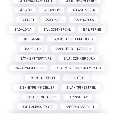
ASNIÈRES-SUR-SEINE
ASSET MANAGEMENT
ATLAND
ATLAND IM
ATLAND VOISIN
ATREAM
AXCLIMAT I
B&B HOTELS
BADALONA
BAIL COMMERCIAL
BAIL FERME
BALTHAZAR
BANQUE DES TERRITOIRES
BARCELONE
BAROMÈTRE HÔTELIER
BÂTIMENT TERTIAIRE
BAUX COMMERCIAUX
BAUX IMMOBILIERS
BEST WESTERN PONT WILSON
BIEN IMMOBILIER
BIEN-ÊTRE
BIEN-ÊTRE IMMOBILIER
BILAN TRIMESTRIEL
BIOTECHNOLOGIES
BIRMINGHAM
BNP PARIBAS FORTIS
BNP PARIBAS REIM