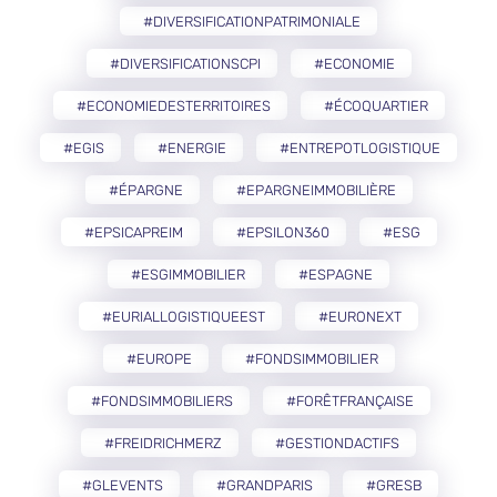
#DIVERSIFICATIONPATRIMONIALE
#DIVERSIFICATIONSCPI
#ECONOMIE
#ECONOMIEDESTERRITOIRES
#ÉCOQUARTIER
#EGIS
#ENERGIE
#ENTREPOTLOGISTIQUE
#ÉPARGNE
#EPARGNEIMMOBILIÈRE
#EPSICAPREIM
#EPSILON360
#ESG
#ESGIMMOBILIER
#ESPAGNE
#EURIALLOGISTIQUEEST
#EURONEXT
#EUROPE
#FONDSIMMOBILIER
#FONDSIMMOBILIERS
#FORÊTFRANÇAISE
#FREIDRICHMERZ
#GESTIONDACTIFS
#GLEVENTS
#GRANDPARIS
#GRESB