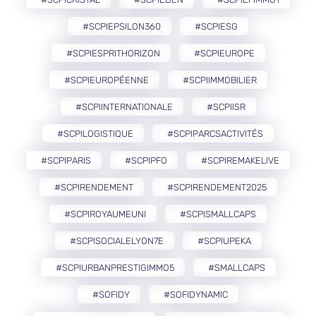
#SCPIEPSILON360
#SCPIESG
#SCPIESPRITHORIZON
#SCPIEUROPE
#SCPIEUROPÉENNE
#SCPIIMMOBILIER
#SCPIINTERNATIONALE
#SCPIISR
#SCPILOGISTIQUE
#SCPIPARCSACTIVITÉS
#SCPIPARIS
#SCPIPFO
#SCPIREMAKELIVE
#SCPIRENDEMENT
#SCPIRENDEMENT2025
#SCPIROYAUMEUNI
#SCPISMALLCAPS
#SCPISOCIALELYON7E
#SCPIUPEKA
#SCPIURBANPRESTIGIMMO5
#SMALLCAPS
#SOFIDY
#SOFIDYNAMIC