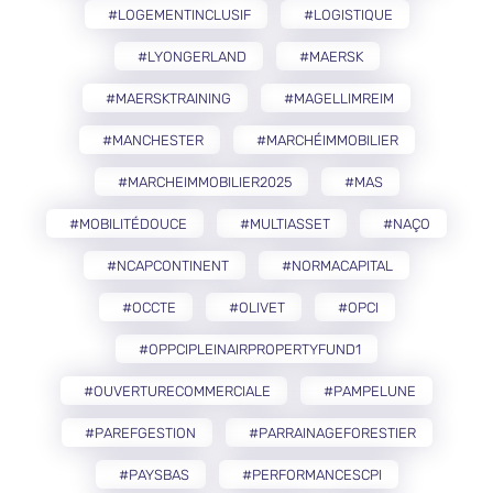
#LOGEMENTINCLUSIF
#LOGISTIQUE
#LYONGERLAND
#MAERSK
#MAERSKTRAINING
#MAGELLIMREIM
#MANCHESTER
#MARCHÉIMMOBILIER
#MARCHEIMMOBILIER2025
#MAS
#MOBILITÉDOUCE
#MULTIASSET
#NAÇO
#NCAPCONTINENT
#NORMACAPITAL
#OCCTE
#OLIVET
#OPCI
#OPPCIPLEINAIRPROPERTYFUND1
#OUVERTURECOMMERCIALE
#PAMPELUNE
#PAREFGESTION
#PARRAINAGEFORESTIER
#PAYSBAS
#PERFORMANCESCPI