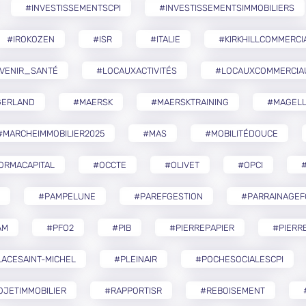
#INVESTISSEMENTSCPI
#INVESTISSEMENTSIMMOBILIERS
#IROKOZEN
#ISR
#ITALIE
#KIRKHILLCOMMERCI
VENIR_SANTÉ
#LOCAUXACTIVITÉS
#LOCAUXCOMMERCIA
GERLAND
#MAERSK
#MAERSKTRAINING
#MAGELL
#MARCHEIMMOBILIER2025
#MAS
#MOBILITÉDOUCE
ORMACAPITAL
#OCCTE
#OLIVET
#OPCI
#
#PAMPELUNE
#PAREFGESTION
#PARRAINAGEF
AM
#PFO2
#PIB
#PIERREPAPIER
#PIERR
ACESAINT-MICHEL
#PLEINAIR
#POCHESOCIALESCPI
OJETIMMOBILIER
#RAPPORTISR
#REBOISEMENT