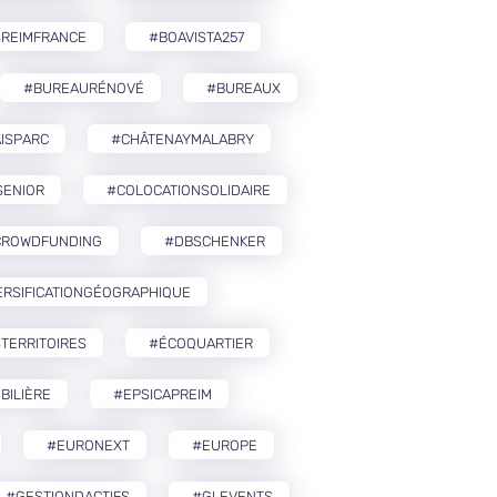
SREIMFRANCE
#BOAVISTA257
#BUREAURÉNOVÉ
#BUREAUX
ISPARC
#CHÂTENAYMALABRY
SENIOR
#COLOCATIONSOLIDAIRE
CROWDFUNDING
#DBSCHENKER
ERSIFICATIONGÉOGRAPHIQUE
TERRITOIRES
#ÉCOQUARTIER
BILIÈRE
#EPSICAPREIM
#EURONEXT
#EUROPE
#GESTIONDACTIFS
#GLEVENTS