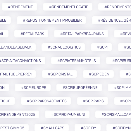
#RENDEMENT
#RENDEMENTLOCATIF
#RENDEMENTS
BLE
#REPOSITIONNEMENTIMMOBILIER
#RÉSIDENCE_GÉR
IL
#RETAILPARK
#RETAILPARKBEAURAINS
#REVA
LEANDLEASEBACK
#SCNAOLOGISTICS
#SCPI
#SC
#SCPIALTACONVICTIONS
#SCPIATREAMHÔTELS
#SCPIBUR
ITMUTUELPIERRE1
#SCPICRISTAL
#SCPIEDEN
#S
ZON
#SCPIEUROPE
#SCPIEUROPÉENNE
#SCPIIMM
TIQUE
#SCPIPARCSACTIVITÉS
#SCPIPARIS
#SCPI
CPIRENDEMENT2025
#SCPIROYAUMEUNI
#SCPISMALLCAP
RESTIGIMMO5
#SMALLCAPS
#SOFIDY
#SOFIDYN