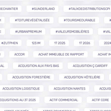
DECHANTIER
#SUNDERLAND
#TAUXDEDISTRIBUTIONSCPI
I
#TOITUREVÉGÉTALISÉE
#TOURISMEDURABLE
E
#URBANPREMIUM
#VALEURSMOBILIÈRES
#VAL
#ZUTPHEN
123 IM
1T 2025
1T 2026
202
N
ACCOR
ACHAT IMMEUBLE DE RAPPORT
ACHAT I
GAL
ACQUISITION AUX PAYS BAS
ACQUISITION Ç CARDIFF
ACQUISITION FORESTIÈRE
ACQUISITION HÔTELIÈRE
ACQUISITION LOGISTIQUE
ACQUISITION NANTES
ACQUIS
CQUISITIONS AU 3T 2025
ACTIF COMMERCIAL
ACTIF CORE