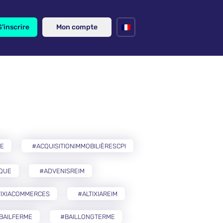
S'inscrire
Mon compte
RE
#ACQUISITIONIMMOBILIÈRESCPI
IQUE
#ADVENISREIM
TIXIACOMMERCES
#ALTIXIAREIM
BAILFERME
#BAILLONGTERME