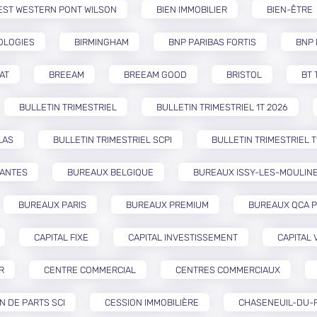
EST WESTERN PONT WILSON
BIEN IMMOBILIER
BIEN-ÊTRE
OLOGIES
BIRMINGHAM
BNP PARIBAS FORTIS
BNP 
AT
BREEAM
BREEAM GOOD
BRISTOL
BT 
BULLETIN TRIMESTRIEL
BULLETIN TRIMESTRIEL 1T 2026
LAS
BULLETIN TRIMESTRIEL SCPI
BULLETIN TRIMESTRIEL T
NANTES
BUREAUX BELGIQUE
BUREAUX ISSY-LES-MOULIN
BUREAUX PARIS
BUREAUX PREMIUM
BUREAUX QCA P
CAPITAL FIXE
CAPITAL INVESTISSEMENT
CAPITAL 
R
CENTRE COMMERCIAL
CENTRES COMMERCIAUX
N DE PARTS SCI
CESSION IMMOBILIÈRE
CHASENEUIL-DU-