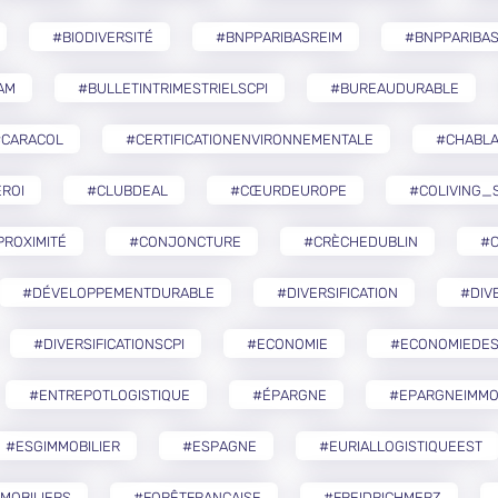
#BIODIVERSITÉ
#BNPPARIBASREIM
#BNPPARIBA
AM
#BULLETINTRIMESTRIELSCPI
#BUREAUDURABLE
#CARACOL
#CERTIFICATIONENVIRONNEMENTALE
#CHABLA
ROI
#CLUBDEAL
#CŒURDEUROPE
#COLIVING_
ROXIMITÉ
#CONJONCTURE
#CRÈCHEDUBLIN
#
#DÉVELOPPEMENTDURABLE
#DIVERSIFICATION
#DIV
#DIVERSIFICATIONSCPI
#ECONOMIE
#ECONOMIEDES
#ENTREPOTLOGISTIQUE
#ÉPARGNE
#EPARGNEIMMO
#ESGIMMOBILIER
#ESPAGNE
#EURIALLOGISTIQUEEST
MOBILIERS
#FORÊTFRANÇAISE
#FREIDRICHMERZ