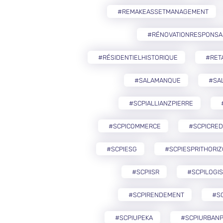
#REMAKEASSETMANAGEMENT
#RÉNOVATIONRESPONSA
#RÉSIDENTIELHISTORIQUE
#RETA
#SALAMANQUE
#SA
#SCPIALLIANZPIERRE
#SCPICOMMERCE
#SCPICRED
#SCPIESG
#SCPIESPRITHORI
#SCPIISR
#SCPILOGIS
#SCPIRENDEMENT
#S
#SCPIUPEKA
#SCPIURBANP