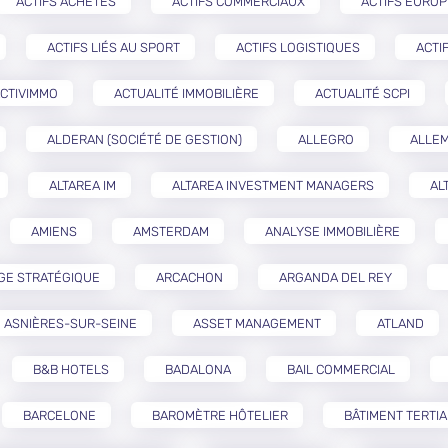
ACTIFS ACHETÉS
ACTIFS COMMERCIAUX
ACTIFS EURO
ACTIFS LIÉS AU SPORT
ACTIFS LOGISTIQUES
ACTI
CTIVIMMO
ACTUALITÉ IMMOBILIÈRE
ACTUALITÉ SCPI
ALDERAN (SOCIÉTÉ DE GESTION)
ALLEGRO
ALLE
ALTAREA IM
ALTAREA INVESTMENT MANAGERS
AL
AMIENS
AMSTERDAM
ANALYSE IMMOBILIÈRE
GE STRATÉGIQUE
ARCACHON
ARGANDA DEL REY
ASNIÈRES-SUR-SEINE
ASSET MANAGEMENT
ATLAND
B&B HOTELS
BADALONA
BAIL COMMERCIAL
BARCELONE
BAROMÈTRE HÔTELIER
BÂTIMENT TERTIA