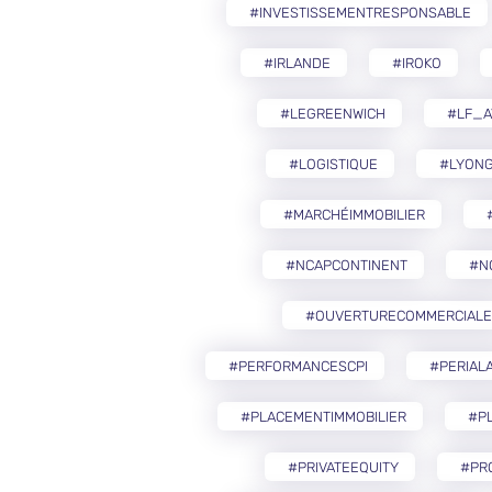
#INVESTISSEMENTRESPONSABLE
#IRLANDE
#IROKO
#LEGREENWICH
#LF_A
#LOGISTIQUE
#LYON
#MARCHÉIMMOBILIER
#NCAPCONTINENT
#N
#OUVERTURECOMMERCIALE
#PERFORMANCESCPI
#PERIAL
#PLACEMENTIMMOBILIER
#PL
#PRIVATEEQUITY
#PR