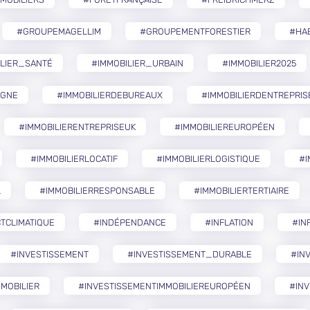
#GROUPEMAGELLIM
#GROUPEMENTFORESTIER
#HA
ILIER_SANTÉ
#IMMOBILIER_URBAIN
#IMMOBILIER2025
AGNE
#IMMOBILIERDEBUREAUX
#IMMOBILIERDENTREPRIS
#IMMOBILIERENTREPRISEUK
#IMMOBILIEREUROPÉEN
#IMMOBILIERLOCATIF
#IMMOBILIERLOGISTIQUE
#I
L
#IMMOBILIERRESPONSABLE
#IMMOBILIERTERTIAIRE
TCLIMATIQUE
#INDÉPENDANCE
#INFLATION
#IN
#INVESTISSEMENT
#INVESTISSEMENT_DURABLE
#IN
MOBILIER
#INVESTISSEMENTIMMOBILIEREUROPÉEN
#INV