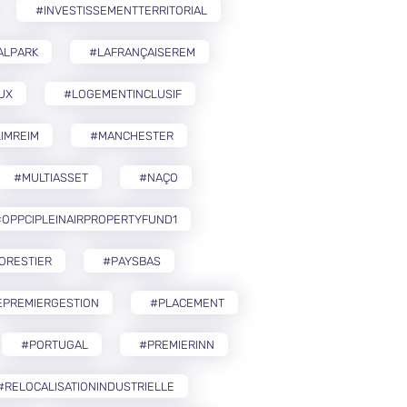
#INVESTISSEMENTTERRITORIAL
ALPARK
#LAFRANÇAISEREM
UX
#LOGEMENTINCLUSIF
IMREIM
#MANCHESTER
#MULTIASSET
#NAÇO
OPPCIPLEINAIRPROPERTYFUND1
ORESTIER
#PAYSBAS
EPREMIERGESTION
#PLACEMENT
#PORTUGAL
#PREMIERINN
#RELOCALISATIONINDUSTRIELLE