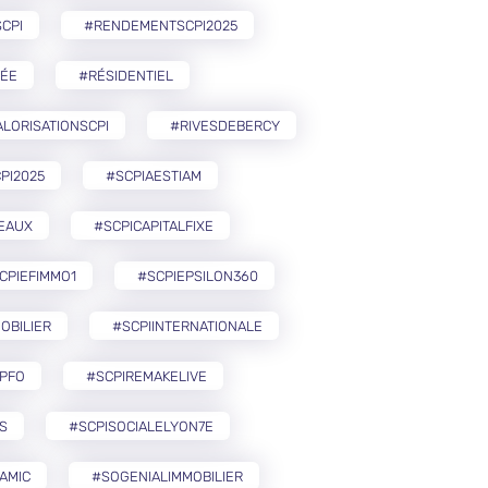
CPI
#RENDEMENTSCPI2025
ÉE
#RÉSIDENTIEL
LORISATIONSCPI
#RIVESDEBERCY
PI2025
#SCPIAESTIAM
EAUX
#SCPICAPITALFIXE
CPIEFIMMO1
#SCPIEPSILON360
OBILIER
#SCPIINTERNATIONALE
PFO
#SCPIREMAKELIVE
S
#SCPISOCIALELYON7E
AMIC
#SOGENIALIMMOBILIER