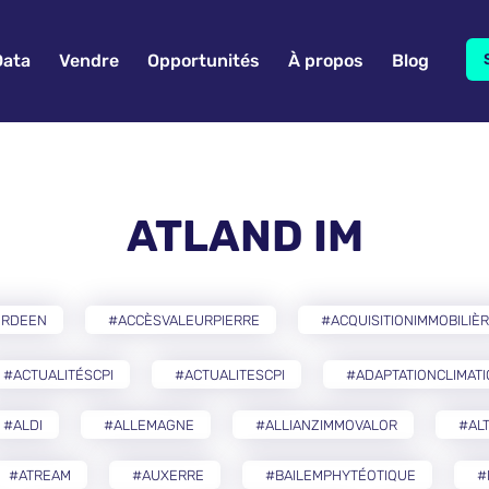
Data
Vendre
Opportunités
À propos
Blog
ATLAND IM
ERDEEN
#ACCÈSVALEURPIERRE
#ACQUISITIONIMMOBILIÈ
#ACTUALITÉSCPI
#ACTUALITESCPI
#ADAPTATIONCLIMAT
#ALDI
#ALLEMAGNE
#ALLIANZIMMOVALOR
#AL
#ATREAM
#AUXERRE
#BAILEMPHYTÉOTIQUE
#