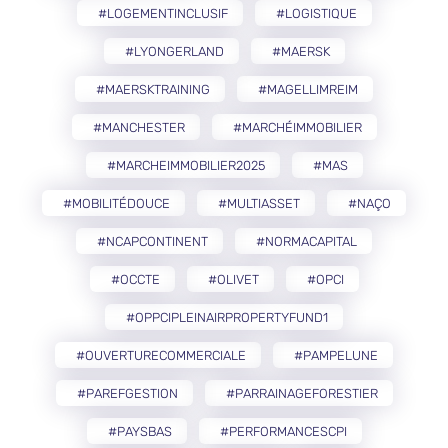
#LOGEMENTINCLUSIF
#LOGISTIQUE
#LYONGERLAND
#MAERSK
#MAERSKTRAINING
#MAGELLIMREIM
#MANCHESTER
#MARCHÉIMMOBILIER
#MARCHEIMMOBILIER2025
#MAS
#MOBILITÉDOUCE
#MULTIASSET
#NAÇO
#NCAPCONTINENT
#NORMACAPITAL
#OCCTE
#OLIVET
#OPCI
#OPPCIPLEINAIRPROPERTYFUND1
#OUVERTURECOMMERCIALE
#PAMPELUNE
#PAREFGESTION
#PARRAINAGEFORESTIER
#PAYSBAS
#PERFORMANCESCPI