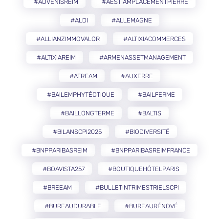
#ADVENISREIM
#AESTIAMPLACEMENTPIERRE
#ALDI
#ALLEMAGNE
#ALLIANZIMMOVALOR
#ALTIXIACOMMERCES
#ALTIXIAREIM
#ARMENASSETMANAGEMENT
#ATREAM
#AUXERRE
#BAILEMPHYTÉOTIQUE
#BAILFERME
#BAILLONGTERME
#BALTIS
#BILANSCPI2025
#BIODIVERSITÉ
#BNPPARIBASREIM
#BNPPARIBASREIMFRANCE
#BOAVISTA257
#BOUTIQUEHÔTELPARIS
#BREEAM
#BULLETINTRIMESTRIELSCPI
#BUREAUDURABLE
#BUREAURÉNOVÉ