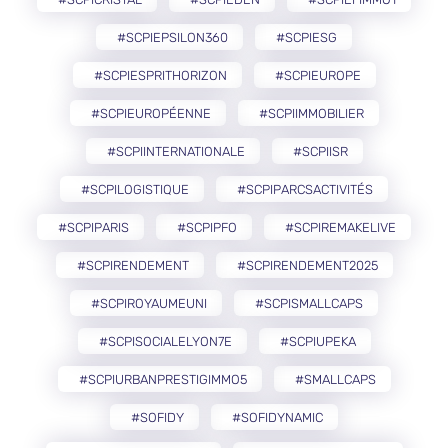
#SCPIEPSILON360
#SCPIESG
#SCPIESPRITHORIZON
#SCPIEUROPE
#SCPIEUROPÉENNE
#SCPIIMMOBILIER
#SCPIINTERNATIONALE
#SCPIISR
#SCPILOGISTIQUE
#SCPIPARCSACTIVITÉS
#SCPIPARIS
#SCPIPFO
#SCPIREMAKELIVE
#SCPIRENDEMENT
#SCPIRENDEMENT2025
#SCPIROYAUMEUNI
#SCPISMALLCAPS
#SCPISOCIALELYON7E
#SCPIUPEKA
#SCPIURBANPRESTIGIMMO5
#SMALLCAPS
#SOFIDY
#SOFIDYNAMIC