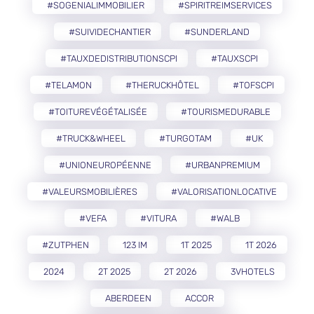
#SOGENIALIMMOBILIER
#SPIRITREIMSERVICES
#SUIVIDECHANTIER
#SUNDERLAND
#TAUXDEDISTRIBUTIONSCPI
#TAUXSCPI
#TELAMON
#THERUCKHÔTEL
#TOFSCPI
#TOITUREVÉGÉTALISÉE
#TOURISMEDURABLE
#TRUCK&WHEEL
#TURGOTAM
#UK
#UNIONEUROPÉENNE
#URBANPREMIUM
#VALEURSMOBILIÈRES
#VALORISATIONLOCATIVE
#VEFA
#VITURA
#WALB
#ZUTPHEN
123 IM
1T 2025
1T 2026
2024
2T 2025
2T 2026
3VHOTELS
ABERDEEN
ACCOR