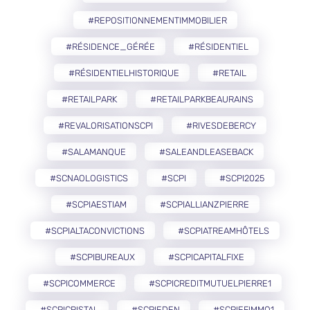
#REPOSITIONNEMENTIMMOBILIER
#RÉSIDENCE_GÉRÉE
#RÉSIDENTIEL
#RÉSIDENTIELHISTORIQUE
#RETAIL
#RETAILPARK
#RETAILPARKBEAURAINS
#REVALORISATIONSCPI
#RIVESDEBERCY
#SALAMANQUE
#SALEANDLEASEBACK
#SCNAOLOGISTICS
#SCPI
#SCPI2025
#SCPIAESTIAM
#SCPIALLIANZPIERRE
#SCPIALTACONVICTIONS
#SCPIATREAMHÔTELS
#SCPIBUREAUX
#SCPICAPITALFIXE
#SCPICOMMERCE
#SCPICREDITMUTUELPIERRE1
#SCPICRISTAL
#SCPIEDEN
#SCPIEFIMMO1