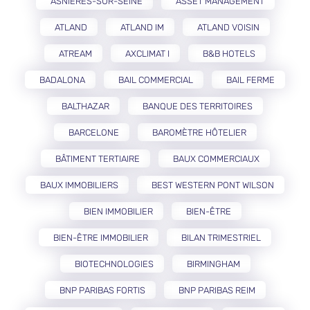
ASNIÈRES-SUR-SEINE
ASSET MANAGEMENT
ATLAND
ATLAND IM
ATLAND VOISIN
ATREAM
AXCLIMAT I
B&B HOTELS
BADALONA
BAIL COMMERCIAL
BAIL FERME
BALTHAZAR
BANQUE DES TERRITOIRES
BARCELONE
BAROMÈTRE HÔTELIER
BÂTIMENT TERTIAIRE
BAUX COMMERCIAUX
BAUX IMMOBILIERS
BEST WESTERN PONT WILSON
BIEN IMMOBILIER
BIEN-ÊTRE
BIEN-ÊTRE IMMOBILIER
BILAN TRIMESTRIEL
BIOTECHNOLOGIES
BIRMINGHAM
BNP PARIBAS FORTIS
BNP PARIBAS REIM