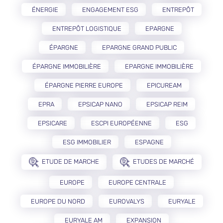
ÉNERGIE
ENGAGEMENT ESG
ENTREPÔT
ENTREPÔT LOGISTIQUE
EPARGNE
ÉPARGNE
EPARGNE GRAND PUBLIC
ÉPARGNE IMMOBILIÈRE
EPARGNE IMMOBILIÈRE
ÉPARGNE PIERRE EUROPE
EPICUREAM
EPRA
EPSICAP NANO
EPSICAP REIM
EPSICARE
ESCPI EUROPÉENNE
ESG
ESG IMMOBILIER
ESPAGNE
ETUDE DE MARCHE
ETUDES DE MARCHÉ
EUROPE
EUROPE CENTRALE
EUROPE DU NORD
EUROVALYS
EURYALE
EURYALE AM
EXPANSION