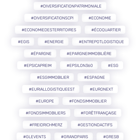
#DIVERSIFICATIONPATRIMONIALE
#DIVERSIFICATIONSCPI
#ECONOMIE
#ECONOMIEDESTERRITOIRES
#ÉCOQUARTIER
#EGIS
#ENERGIE
#ENTREPOTLOGISTIQUE
#ÉPARGNE
#EPARGNEIMMOBILIÈRE
#EPSICAPREIM
#EPSILON360
#ESG
#ESGIMMOBILIER
#ESPAGNE
#EURIALLOGISTIQUEEST
#EURONEXT
#EUROPE
#FONDSIMMOBILIER
#FONDSIMMOBILIERS
#FORÊTFRANÇAISE
#FREIDRICHMERZ
#GESTIONDACTIFS
#GLEVENTS
#GRANDPARIS
#GRESB