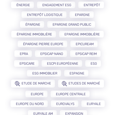
ÉNERGIE
ENGAGEMENT ESG
ENTREPÔT
ENTREPÔT LOGISTIQUE
EPARGNE
ÉPARGNE
EPARGNE GRAND PUBLIC
ÉPARGNE IMMOBILIÈRE
EPARGNE IMMOBILIÈRE
ÉPARGNE PIERRE EUROPE
EPICUREAM
EPRA
EPSICAP NANO
EPSICAP REIM
EPSICARE
ESCPI EUROPÉENNE
ESG
ESG IMMOBILIER
ESPAGNE
ETUDE DE MARCHE
ETUDES DE MARCHÉ
EUROPE
EUROPE CENTRALE
EUROPE DU NORD
EUROVALYS
EURYALE
EURYALE AM
EXPANSION