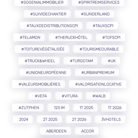
#SOGENIALIMMOBILIER
#SPIRITREIMSERVICES
#SUIVIDECHANTIER
#SUNDERLAND
#TAUXDEDISTRIBUTIONSCPI
#TAUXSCPI
#TELAMON
#THERUCKHÔTEL
#TOFSCPI
#TOITUREVÉGÉTALISÉE
#TOURISMEDURABLE
#TRUCK&WHEEL
#TURGOTAM
#UK
#UNIONEUROPÉENNE
#URBANPREMIUM
#VALEURSMOBILIÈRES
#VALORISATIONLOCATIVE
#VEFA
#VITURA
#WALB
#ZUTPHEN
123 IM
1T 2025
1T 2026
2024
2T 2025
2T 2026
3VHOTELS
ABERDEEN
ACCOR