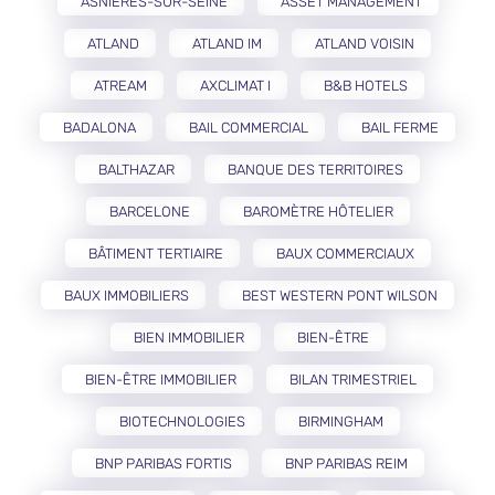
ASNIÈRES-SUR-SEINE
ASSET MANAGEMENT
ATLAND
ATLAND IM
ATLAND VOISIN
ATREAM
AXCLIMAT I
B&B HOTELS
BADALONA
BAIL COMMERCIAL
BAIL FERME
BALTHAZAR
BANQUE DES TERRITOIRES
BARCELONE
BAROMÈTRE HÔTELIER
BÂTIMENT TERTIAIRE
BAUX COMMERCIAUX
BAUX IMMOBILIERS
BEST WESTERN PONT WILSON
BIEN IMMOBILIER
BIEN-ÊTRE
BIEN-ÊTRE IMMOBILIER
BILAN TRIMESTRIEL
BIOTECHNOLOGIES
BIRMINGHAM
BNP PARIBAS FORTIS
BNP PARIBAS REIM