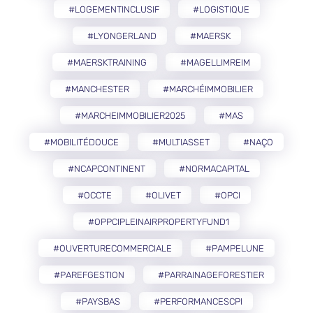
#LOGEMENTINCLUSIF
#LOGISTIQUE
#LYONGERLAND
#MAERSK
#MAERSKTRAINING
#MAGELLIMREIM
#MANCHESTER
#MARCHÉIMMOBILIER
#MARCHEIMMOBILIER2025
#MAS
#MOBILITÉDOUCE
#MULTIASSET
#NAÇO
#NCAPCONTINENT
#NORMACAPITAL
#OCCTE
#OLIVET
#OPCI
#OPPCIPLEINAIRPROPERTYFUND1
#OUVERTURECOMMERCIALE
#PAMPELUNE
#PAREFGESTION
#PARRAINAGEFORESTIER
#PAYSBAS
#PERFORMANCESCPI