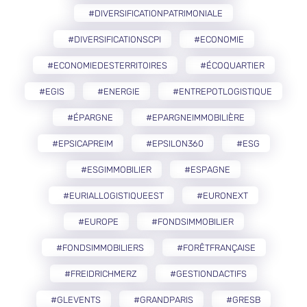
#DIVERSIFICATIONPATRIMONIALE
#DIVERSIFICATIONSCPI
#ECONOMIE
#ECONOMIEDESTERRITOIRES
#ÉCOQUARTIER
#EGIS
#ENERGIE
#ENTREPOTLOGISTIQUE
#ÉPARGNE
#EPARGNEIMMOBILIÈRE
#EPSICAPREIM
#EPSILON360
#ESG
#ESGIMMOBILIER
#ESPAGNE
#EURIALLOGISTIQUEEST
#EURONEXT
#EUROPE
#FONDSIMMOBILIER
#FONDSIMMOBILIERS
#FORÊTFRANÇAISE
#FREIDRICHMERZ
#GESTIONDACTIFS
#GLEVENTS
#GRANDPARIS
#GRESB