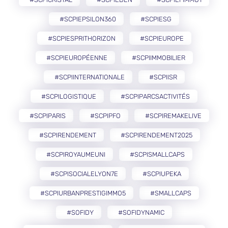
#SCPIEPSILON360
#SCPIESG
#SCPIESPRITHORIZON
#SCPIEUROPE
#SCPIEUROPÉENNE
#SCPIIMMOBILIER
#SCPIINTERNATIONALE
#SCPIISR
#SCPILOGISTIQUE
#SCPIPARCSACTIVITÉS
#SCPIPARIS
#SCPIPFO
#SCPIREMAKELIVE
#SCPIRENDEMENT
#SCPIRENDEMENT2025
#SCPIROYAUMEUNI
#SCPISMALLCAPS
#SCPISOCIALELYON7E
#SCPIUPEKA
#SCPIURBANPRESTIGIMMO5
#SMALLCAPS
#SOFIDY
#SOFIDYNAMIC