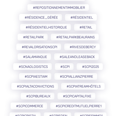
#REPOSITIONNEMENTIMMOBILIER
#RÉSIDENCE_GÉRÉE
#RÉSIDENTIEL
#RÉSIDENTIELHISTORIQUE
#RETAIL
#RETAILPARK
#RETAILPARKBEAURAINS
#REVALORISATIONSCPI
#RIVESDEBERCY
#SALAMANQUE
#SALEANDLEASEBACK
#SCNAOLOGISTICS
#SCPI
#SCPI2025
#SCPIAESTIAM
#SCPIALLIANZPIERRE
#SCPIALTACONVICTIONS
#SCPIATREAMHÔTELS
#SCPIBUREAUX
#SCPICAPITALFIXE
#SCPICOMMERCE
#SCPICREDITMUTUELPIERRE1
#SCPICRISTAL
#SCPIEDEN
#SCPIEFIMMO1