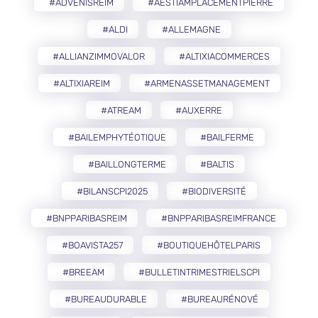
#ADVENISREIM
#AESTIAMPLACEMENTPIERRE
#ALDI
#ALLEMAGNE
#ALLIANZIMMOVALOR
#ALTIXIACOMMERCES
#ALTIXIAREIM
#ARMENASSETMANAGEMENT
#ATREAM
#AUXERRE
#BAILEMPHYTÉOTIQUE
#BAILFERME
#BAILLONGTERME
#BALTIS
#BILANSCPI2025
#BIODIVERSITÉ
#BNPPARIBASREIM
#BNPPARIBASREIMFRANCE
#BOAVISTA257
#BOUTIQUEHÔTELPARIS
#BREEAM
#BULLETINTRIMESTRIELSCPI
#BUREAUDURABLE
#BUREAURÉNOVÉ