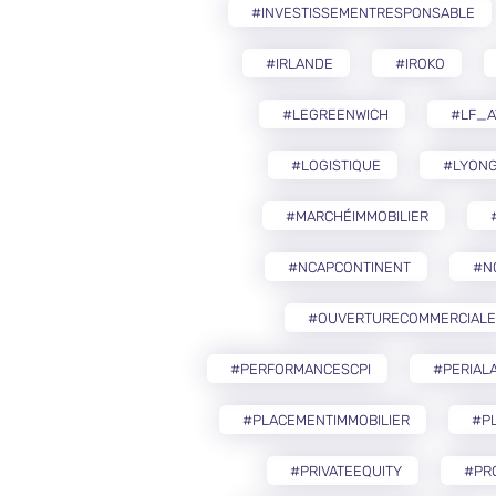
#INVESTISSEMENTRESPONSABLE
#IRLANDE
#IROKO
#LEGREENWICH
#LF_A
#LOGISTIQUE
#LYON
#MARCHÉIMMOBILIER
#NCAPCONTINENT
#N
#OUVERTURECOMMERCIALE
#PERFORMANCESCPI
#PERIAL
#PLACEMENTIMMOBILIER
#PL
#PRIVATEEQUITY
#PR