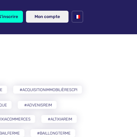
S'inscrire
Mon compte
RE
#ACQUISITIONIMMOBILIÈRESCPI
IQUE
#ADVENISREIM
TIXIACOMMERCES
#ALTIXIAREIM
BAILFERME
#BAILLONGTERME