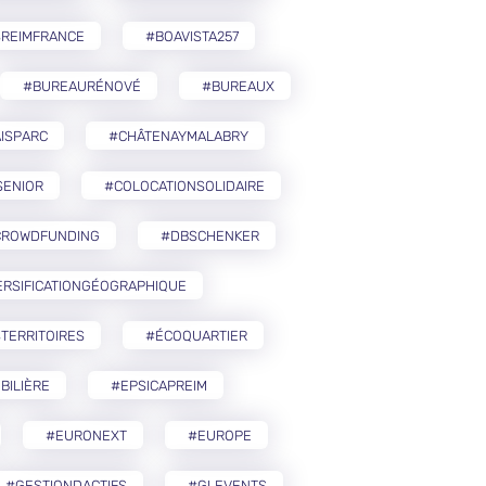
SREIMFRANCE
#BOAVISTA257
#BUREAURÉNOVÉ
#BUREAUX
ISPARC
#CHÂTENAYMALABRY
SENIOR
#COLOCATIONSOLIDAIRE
CROWDFUNDING
#DBSCHENKER
ERSIFICATIONGÉOGRAPHIQUE
TERRITOIRES
#ÉCOQUARTIER
BILIÈRE
#EPSICAPREIM
#EURONEXT
#EUROPE
#GESTIONDACTIFS
#GLEVENTS