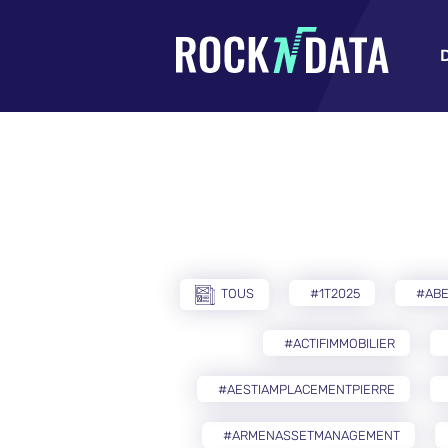
TOUS
#1T2025
#AB
#ACTIFIMMOBILIER
#AESTIAMPLACEMENTPIERRE
#ARMENASSETMANAGEMENT