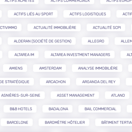
ACTIFS ACHETÉS
ACTIFS COMMERCIAUX
ACTIFS EURO
ACTIFS LIÉS AU SPORT
ACTIFS LOGISTIQUES
ACTI
CTIVIMMO
ACTUALITÉ IMMOBILIÈRE
ACTUALITÉ SCPI
ALDERAN (SOCIÉTÉ DE GESTION)
ALLEGRO
ALLE
ALTAREA IM
ALTAREA INVESTMENT MANAGERS
AL
AMIENS
AMSTERDAM
ANALYSE IMMOBILIÈRE
GE STRATÉGIQUE
ARCACHON
ARGANDA DEL REY
ASNIÈRES-SUR-SEINE
ASSET MANAGEMENT
ATLAND
B&B HOTELS
BADALONA
BAIL COMMERCIAL
BARCELONE
BAROMÈTRE HÔTELIER
BÂTIMENT TERTIA