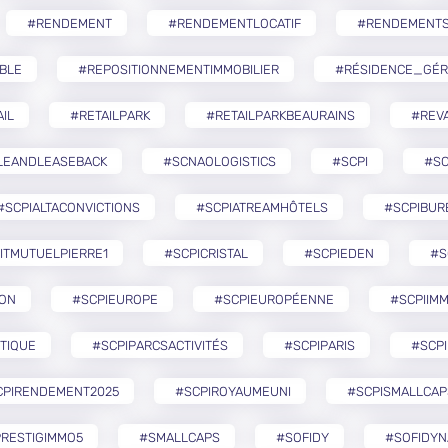
#RENDEMENT
#RENDEMENTLOCATIF
#RENDEMENTS
BLE
#REPOSITIONNEMENTIMMOBILIER
#RÉSIDENCE_GÉR
IL
#RETAILPARK
#RETAILPARKBEAURAINS
#REVA
LEANDLEASEBACK
#SCNAOLOGISTICS
#SCPI
#SC
#SCPIALTACONVICTIONS
#SCPIATREAMHÔTELS
#SCPIBUR
ITMUTUELPIERRE1
#SCPICRISTAL
#SCPIEDEN
#S
ZON
#SCPIEUROPE
#SCPIEUROPÉENNE
#SCPIIMM
TIQUE
#SCPIPARCSACTIVITÉS
#SCPIPARIS
#SCPI
CPIRENDEMENT2025
#SCPIROYAUMEUNI
#SCPISMALLCAP
RESTIGIMMO5
#SMALLCAPS
#SOFIDY
#SOFIDYN