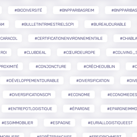
#BIODIVERSITÉ
#BNPPARIBASREIM
#BNPPARIBA
AM
#BULLETINTRIMESTRIELSCPI
#BUREAUDURABLE
#CARACOL
#CERTIFICATIONENVIRONNEMENTALE
#CHABLA
ROI
#CLUBDEAL
#CŒURDEUROPE
#COLIVING_
ROXIMITÉ
#CONJONCTURE
#CRÈCHEDUBLIN
#
#DÉVELOPPEMENTDURABLE
#DIVERSIFICATION
#DIV
#DIVERSIFICATIONSCPI
#ECONOMIE
#ECONOMIEDES
#ENTREPOTLOGISTIQUE
#ÉPARGNE
#EPARGNEIMMO
#ESGIMMOBILIER
#ESPAGNE
#EURIALLOGISTIQUEEST
MOBILIERS
#FORÊTFRANÇAISE
#FREIDRICHMERZ