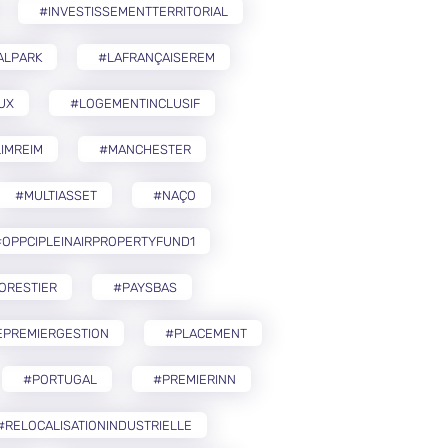
#INVESTISSEMENTTERRITORIAL
ALPARK
#LAFRANÇAISEREM
UX
#LOGEMENTINCLUSIF
IMREIM
#MANCHESTER
#MULTIASSET
#NAÇO
OPPCIPLEINAIRPROPERTYFUND1
ORESTIER
#PAYSBAS
EPREMIERGESTION
#PLACEMENT
#PORTUGAL
#PREMIERINN
#RELOCALISATIONINDUSTRIELLE