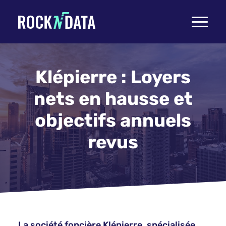
Toggle
navigati
Klépierre : Loyers
nets en hausse et
objectifs annuels
revus
La société foncière Klépierre, spécialisée