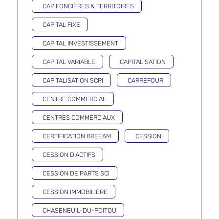
CAP FONCIÈRES & TERRITOIRES
CAPITAL FIXE
CAPITAL INVESTISSEMENT
CAPITAL VARIABLE
CAPITALISATION
CAPITALISATION SCPI
CARREFOUR
CENTRE COMMERCIAL
CENTRES COMMERCIAUX
CERTIFICATION BREEAM
CESSION
CESSION D’ACTIFS
CESSION DE PARTS SCI
CESSION IMMOBILIÈRE
CHASENEUIL-DU-POITOU