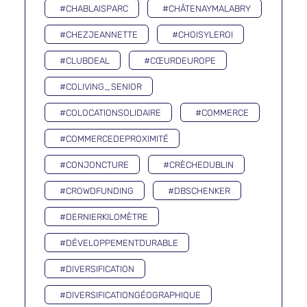
#CHABLAISPARC
#CHÂTENAYMALABRY
#CHEZJEANNETTE
#CHOISYLEROI
#CLUBDEAL
#CŒURDEUROPE
#COLIVING_SENIOR
#COLOCATIONSOLIDAIRE
#COMMERCE
#COMMERCEDEPROXIMITÉ
#CONJONCTURE
#CRÈCHEDUBLIN
#CROWDFUNDING
#DBSCHENKER
#DERNIERKILOMÈTRE
#DÉVELOPPEMENTDURABLE
#DIVERSIFICATION
#DIVERSIFICATIONGÉOGRAPHIQUE