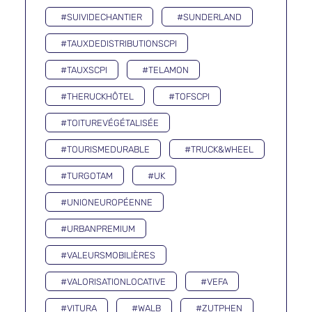
#SUIVIDECHANTIER
#SUNDERLAND
#TAUXDEDISTRIBUTIONSCPI
#TAUXSCPI
#TELAMON
#THERUCKHÔTEL
#TOFSCPI
#TOITUREVÉGÉTALISÉE
#TOURISMEDURABLE
#TRUCK&WHEEL
#TURGOTAM
#UK
#UNIONEUROPÉENNE
#URBANPREMIUM
#VALEURSMOBILIÈRES
#VALORISATIONLOCATIVE
#VEFA
#VITURA
#WALB
#ZUTPHEN