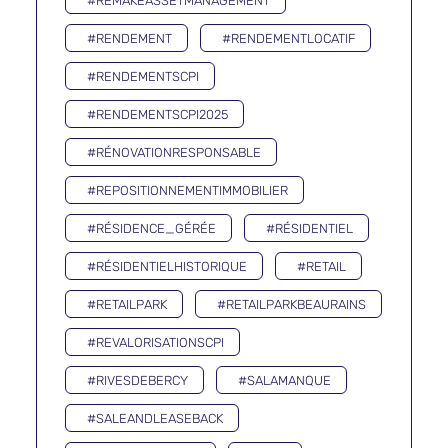
#REMAKEASSETMANAGEMENT
#RENDEMENT
#RENDEMENTLOCATIF
#RENDEMENTSCPI
#RENDEMENTSCPI2025
#RÉNOVATIONRESPONSABLE
#REPOSITIONNEMENTIMMOBILIER
#RÉSIDENCE_GÉRÉE
#RÉSIDENTIEL
#RÉSIDENTIELHISTORIQUE
#RETAIL
#RETAILPARK
#RETAILPARKBEAURAINS
#REVALORISATIONSCPI
#RIVESDEBERCY
#SALAMANQUE
#SALEANDLEASEBACK