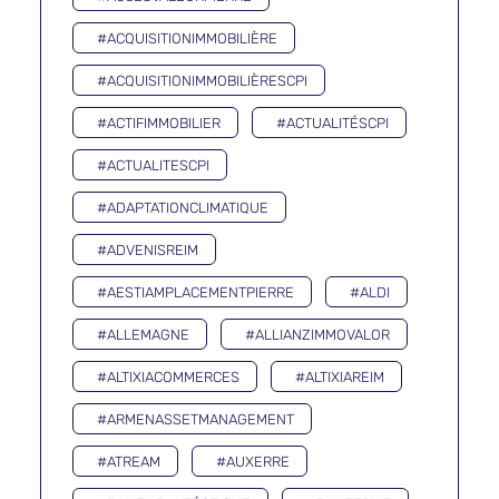
#ACQUISITIONIMMOBILIÈRE
#ACQUISITIONIMMOBILIÈRESCPI
#ACTIFIMMOBILIER
#ACTUALITÉSCPI
#ACTUALITESCPI
#ADAPTATIONCLIMATIQUE
#ADVENISREIM
#AESTIAMPLACEMENTPIERRE
#ALDI
#ALLEMAGNE
#ALLIANZIMMOVALOR
#ALTIXIACOMMERCES
#ALTIXIAREIM
#ARMENASSETMANAGEMENT
#ATREAM
#AUXERRE