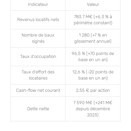
Indicateur
Valeur
783,7 M€ (+6,3 % à
Revenus locatifs nets
périmètre constant)
Nombre de baux
1 280 (+7 % en
signés
glissement annuel)
96,5 % (+70 points de
Taux d'occupation
base en un an)
Taux d'effort des
12,6 % (-20 points de
locataires
base en un an)
Cash-flow net courant
2,55 € par action
7 590 M€ (+241 M€
Dette nette
depuis décembre
2023)