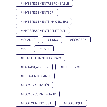
#INVESTISSEMENTRESPONSABLE
#INVESTISSEMENTSCPI
#INVESTISSEMENTSIMMOBILIERS
#INVESTISSEMENTTERRITORIAL
#IRLANDE
#IROKO
#IROKOZEN
#ISR
#ITALIE
#KIRKHILLCOMMERCIALPARK
#LAFRANÇAISEREM
#LEGREENWICH
#LF_AVENIR_SANTÉ
#LOCAUXACTIVITÉS
#LOCAUXCOMMERCIAUX
#LOGEMENTINCLUSIF
#LOGISTIQUE