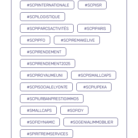
#SCPIINTERNATIONALE
#SCPIISR
#SCPILOGISTIQUE
#SCPIPARCSACTIVITÉS
#SCPIPARIS
#SCPIPFO
#SCPIREMAKELIVE
#SCPIRENDEMENT
#SCPIRENDEMENT2025
#SCPIROYAUMEUNI
#SCPISMALLCAPS
#SCPISOCIALELYON7E
#SCPIUPEKA
#SCPIURBANPRESTIGIMMO5
#SMALLCAPS
#SOFIDY
#SOFIDYNAMIC
#SOGENIALIMMOBILIER
#SPIRITREIMSERVICES