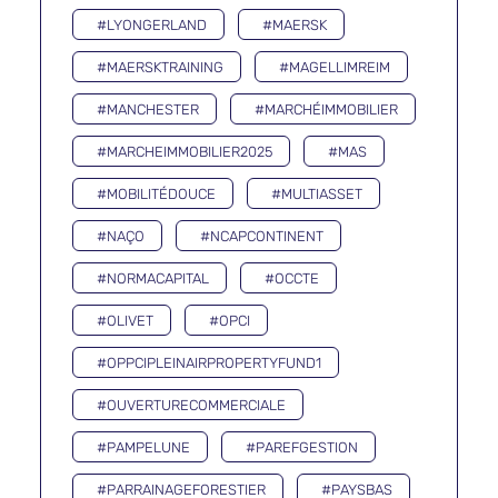
#LYONGERLAND
#MAERSK
#MAERSKTRAINING
#MAGELLIMREIM
#MANCHESTER
#MARCHÉIMMOBILIER
#MARCHEIMMOBILIER2025
#MAS
#MOBILITÉDOUCE
#MULTIASSET
#NAÇO
#NCAPCONTINENT
#NORMACAPITAL
#OCCTE
#OLIVET
#OPCI
#OPPCIPLEINAIRPROPERTYFUND1
#OUVERTURECOMMERCIALE
#PAMPELUNE
#PAREFGESTION
#PARRAINAGEFORESTIER
#PAYSBAS