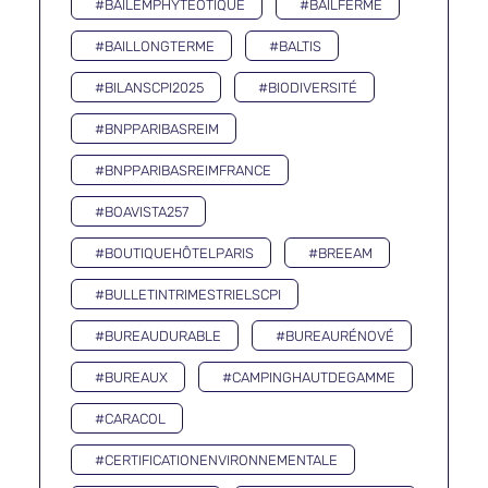
#BAILEMPHYTÉOTIQUE
#BAILFERME
#BAILLONGTERME
#BALTIS
#BILANSCPI2025
#BIODIVERSITÉ
#BNPPARIBASREIM
#BNPPARIBASREIMFRANCE
#BOAVISTA257
#BOUTIQUEHÔTELPARIS
#BREEAM
#BULLETINTRIMESTRIELSCPI
#BUREAUDURABLE
#BUREAURÉNOVÉ
#BUREAUX
#CAMPINGHAUTDEGAMME
#CARACOL
#CERTIFICATIONENVIRONNEMENTALE