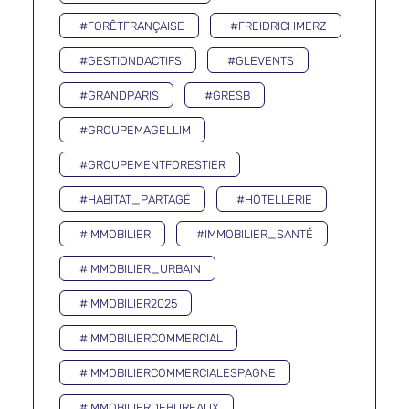
#FORÊTFRANÇAISE
#FREIDRICHMERZ
#GESTIONDACTIFS
#GLEVENTS
#GRANDPARIS
#GRESB
#GROUPEMAGELLIM
#GROUPEMENTFORESTIER
#HABITAT_PARTAGÉ
#HÔTELLERIE
#IMMOBILIER
#IMMOBILIER_SANTÉ
#IMMOBILIER_URBAIN
#IMMOBILIER2025
#IMMOBILIERCOMMERCIAL
#IMMOBILIERCOMMERCIALESPAGNE
#IMMOBILIERDEBUREAUX