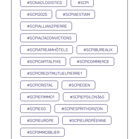
#SCNAOLOGISTICS
#SCPI
#SCPI2025
#SCPIAESTIAM
#SCPIALLIANZPIERRE
#SCPIALTACONVICTIONS
#SCPIATREAMHÔTELS
#SCPIBUREAUX
#SCPICAPITALFIXE
#SCPICOMMERCE
#SCPICREDITMUTUELPIERRE1
#SCPICRISTAL
#SCPIEDEN
#SCPIEFIMMO1
#SCPIEPSILON360
#SCPIESG
#SCPIESPRITHORIZON
#SCPIEUROPE
#SCPIEUROPÉENNE
#SCPIIMMOBILIER