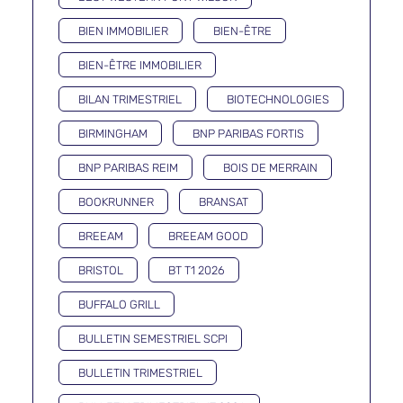
BIEN IMMOBILIER
BIEN-ÊTRE
BIEN-ÊTRE IMMOBILIER
BILAN TRIMESTRIEL
BIOTECHNOLOGIES
BIRMINGHAM
BNP PARIBAS FORTIS
BNP PARIBAS REIM
BOIS DE MERRAIN
BOOKRUNNER
BRANSAT
BREEAM
BREEAM GOOD
BRISTOL
BT T1 2026
BUFFALO GRILL
BULLETIN SEMESTRIEL SCPI
BULLETIN TRIMESTRIEL