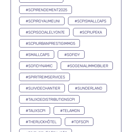
#SCPIRENDEMENT2025
#SCPIROYAUMEUNI
#SCPISMALLCAPS
#SCPISOCIALELYON7E
#SCPIUPEKA
#SCPIURBANPRESTIGIMMO5
#SMALLCAPS
#SOFIDY
#SOFIDYNAMIC
#SOGENIALIMMOBILIER
#SPIRITREIMSERVICES
#SUIVIDECHANTIER
#SUNDERLAND
#TAUXDEDISTRIBUTIONSCPI
#TAUXSCPI
#TELAMON
#THERUCKHÔTEL
#TOFSCPI