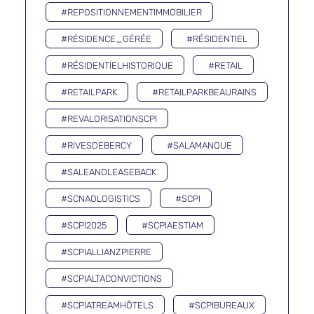
#REPOSITIONNEMENTIMMOBILIER
#RÉSIDENCE_GÉRÉE
#RÉSIDENTIEL
#RÉSIDENTIELHISTORIQUE
#RETAIL
#RETAILPARK
#RETAILPARKBEAURAINS
#REVALORISATIONSCPI
#RIVESDEBERCY
#SALAMANQUE
#SALEANDLEASEBACK
#SCNAOLOGISTICS
#SCPI
#SCPI2025
#SCPIAESTIAM
#SCPIALLIANZPIERRE
#SCPIALTACONVICTIONS
#SCPIATREAMHÔTELS
#SCPIBUREAUX