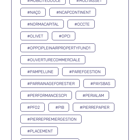
#MOBILITÉDOUCE
#MULTIASSET
#NAÇO
#NCAPCONTINENT
#NORMACAPITAL
#OCCTE
#OLIVET
#OPCI
#OPPCIPLEINAIRPROPERTYFUND1
#OUVERTURECOMMERCIALE
#PAMPELUNE
#PAREFGESTION
#PARRAINAGEFORESTIER
#PAYSBAS
#PERFORMANCESCPI
#PERIALAM
#PFO2
#PIB
#PIERREPAPIER
#PIERREPREMIERGESTION
#PLACEMENT