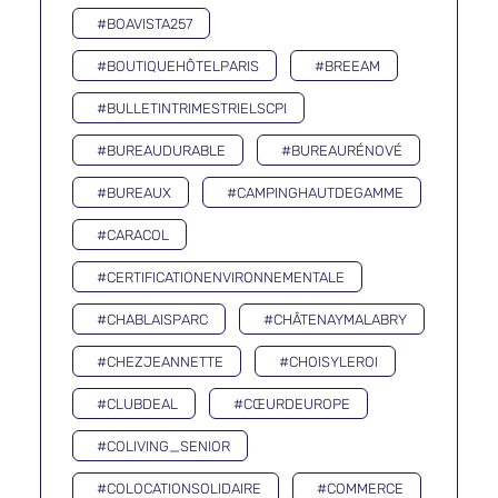
#BOAVISTA257
#BOUTIQUEHÔTELPARIS
#BREEAM
#BULLETINTRIMESTRIELSCPI
#BUREAUDURABLE
#BUREAURÉNOVÉ
#BUREAUX
#CAMPINGHAUTDEGAMME
#CARACOL
#CERTIFICATIONENVIRONNEMENTALE
#CHABLAISPARC
#CHÂTENAYMALABRY
#CHEZJEANNETTE
#CHOISYLEROI
#CLUBDEAL
#CŒURDEUROPE
#COLIVING_SENIOR
#COLOCATIONSOLIDAIRE
#COMMERCE