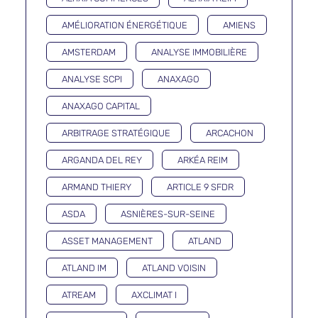
AMÉLIORATION ÉNERGÉTIQUE
AMIENS
AMSTERDAM
ANALYSE IMMOBILIÈRE
ANALYSE SCPI
ANAXAGO
ANAXAGO CAPITAL
ARBITRAGE STRATÉGIQUE
ARCACHON
ARGANDA DEL REY
ARKÉA REIM
ARMAND THIERY
ARTICLE 9 SFDR
ASDA
ASNIÈRES-SUR-SEINE
ASSET MANAGEMENT
ATLAND
ATLAND IM
ATLAND VOISIN
ATREAM
AXCLIMAT I