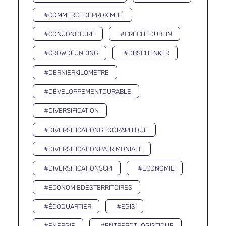
#COMMERCEDEPROXIMITÉ
#CONJONCTURE
#CRÈCHEDUBLIN
#CROWDFUNDING
#DBSCHENKER
#DERNIERKILOMÈTRE
#DÉVELOPPEMENTDURABLE
#DIVERSIFICATION
#DIVERSIFICATIONGÉOGRAPHIQUE
#DIVERSIFICATIONPATRIMONIALE
#DIVERSIFICATIONSCPI
#ECONOMIE
#ECONOMIEDESTERRITOIRES
#ÉCOQUARTIER
#EGIS
#ENERGIE
#ENTREPOTLOGISTIQUE