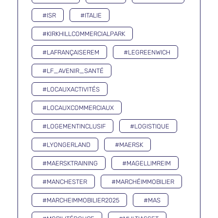
#ISR
#ITALIE
#KIRKHILLCOMMERCIALPARK
#LAFRANÇAISEREM
#LEGREENWICH
#LF_AVENIR_SANTÉ
#LOCAUXACTIVITÉS
#LOCAUXCOMMERCIAUX
#LOGEMENTINCLUSIF
#LOGISTIQUE
#LYONGERLAND
#MAERSK
#MAERSKTRAINING
#MAGELLIMREIM
#MANCHESTER
#MARCHÉIMMOBILIER
#MARCHEIMMOBILIER2025
#MAS