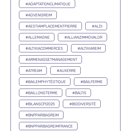
#ADAPTATIONCLIMATIQUE
#ADVENISREIM
#AESTIAMPLACEMENTPIERRE
#ALDI
#ALLEMAGNE
#ALLIANZIMMOVALOR
#ALTIXIACOMMERCES
#ALTIXIAREIM
#ARMENASSETMANAGEMENT
#ATREAM
#AUXERRE
#BAILEMPHYTÉOTIQUE
#BAILFERME
#BAILLONGTERME
#BALTIS
#BILANSCPI2025
#BIODIVERSITÉ
#BNPPARIBASREIM
#BNPPARIBASREIMFRANCE