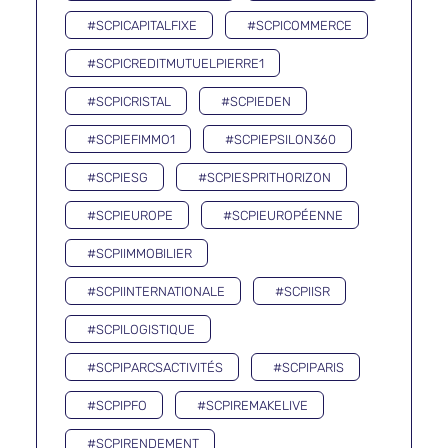
#SCPICAPITALFIXE
#SCPICOMMERCE
#SCPICREDITMUTUELPIERRE1
#SCPICRISTAL
#SCPIEDEN
#SCPIEFIMMO1
#SCPIEPSILON360
#SCPIESG
#SCPIESPRITHORIZON
#SCPIEUROPE
#SCPIEUROPÉENNE
#SCPIIMMOBILIER
#SCPIINTERNATIONALE
#SCPIISR
#SCPILOGISTIQUE
#SCPIPARCSACTIVITÉS
#SCPIPARIS
#SCPIPFO
#SCPIREMAKELIVE
#SCPIRENDEMENT