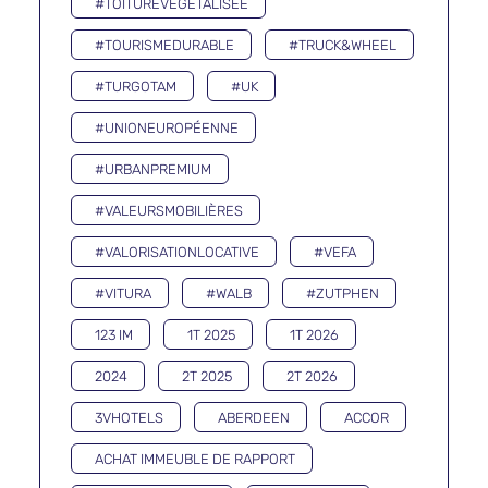
#TOITUREVÉGÉTALISÉE
#TOURISMEDURABLE
#TRUCK&WHEEL
#TURGOTAM
#UK
#UNIONEUROPÉENNE
#URBANPREMIUM
#VALEURSMOBILIÈRES
#VALORISATIONLOCATIVE
#VEFA
#VITURA
#WALB
#ZUTPHEN
123 IM
1T 2025
1T 2026
2024
2T 2025
2T 2026
3VHOTELS
ABERDEEN
ACCOR
ACHAT IMMEUBLE DE RAPPORT