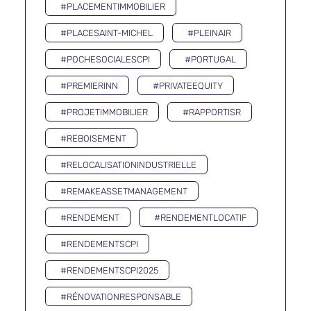
#PLACEMENTIMMOBILIER
#PLACESAINT-MICHEL
#PLEINAIR
#POCHESOCIALESCPI
#PORTUGAL
#PREMIERINN
#PRIVATEEQUITY
#PROJETIMMOBILIER
#RAPPORTISR
#REBOISEMENT
#RELOCALISATIONINDUSTRIELLE
#REMAKEASSETMANAGEMENT
#RENDEMENT
#RENDEMENTLOCATIF
#RENDEMENTSCPI
#RENDEMENTSCPI2025
#RÉNOVATIONRESPONSABLE