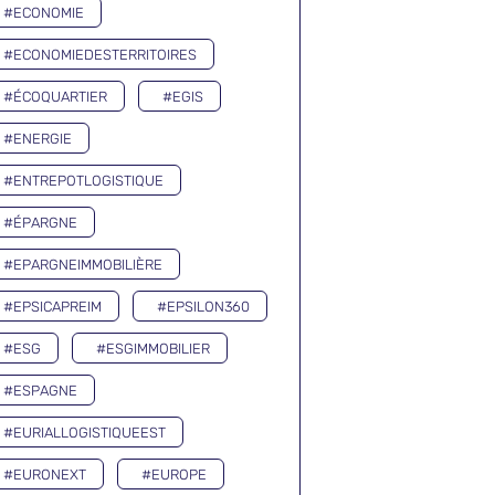
#ECONOMIE
#ECONOMIEDESTERRITOIRES
#ÉCOQUARTIER
#EGIS
#ENERGIE
#ENTREPOTLOGISTIQUE
#ÉPARGNE
#EPARGNEIMMOBILIÈRE
#EPSICAPREIM
#EPSILON360
#ESG
#ESGIMMOBILIER
#ESPAGNE
#EURIALLOGISTIQUEEST
#EURONEXT
#EUROPE