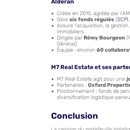
Alderan
Créée en 2015, agréée par l’A
Gère
six fonds régulés
(
SCPI
Assure l’acquisition, la gestion, 
immobiliers
Dirigée par
Rémy Bourgeon
(
Général)
Équipe : environ
60 collabora
M7 Real Estate et ses parte
M7 Real Estate agit pour une
j
Partenaires :
Oxford Propert
Positionnement : fonds de pen
diversification logistique pan
Conclusion
La cession du portefeuille logis