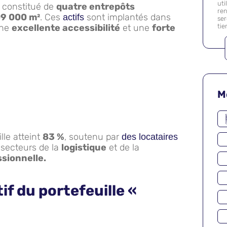
uti
 constitué de
quatre entrepôts
ren
9 000 m²
. Ces
sont implantés dans
actifs
se
une
excellente accessibilité
et une
forte
tie
M
lle atteint
83 %
, soutenu par
des locataires
 secteurs de la
logistique
et de la
ssionnelle.
if du portefeuille «