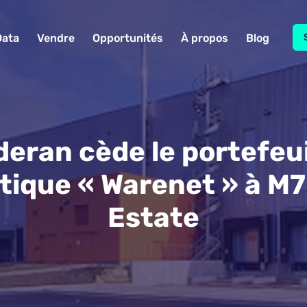
Data
Vendre
Opportunités
À propos
Blog
deran cède le portefeui
stique « Warenet » à M7
Estate