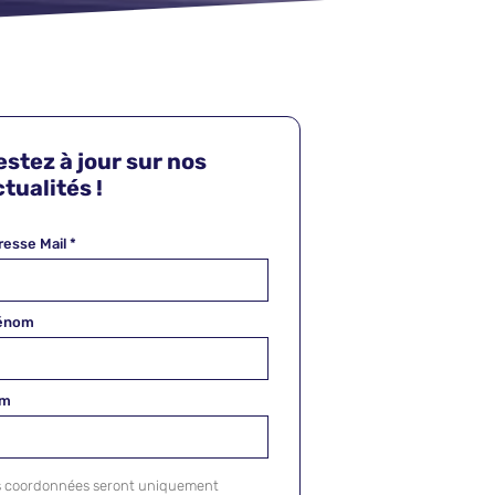
estez à jour sur nos
tualités !
resse Mail
*
énom
om
s coordonnées seront uniquement