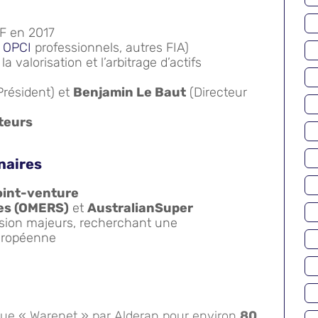
MF en 2017
,
OPCI
professionnels, autres FIA)
la valorisation et l’arbitrage d’actifs
Président) et
Benjamin Le Baut
(Directeur
teurs
naires
oint-venture
ies (OMERS)
et
AustralianSuper
sion majeurs, recherchant une
européenne
tique « Warenet » par Alderan pour environ
80