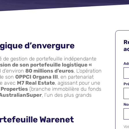
R
égique d’envergure
ac
té de gestion de portefeuille indépendante
Ad
sion de son portefeuille logistique «
l d’environ
80 millions d’euros
. L’opération
 de son
OPPCI Organa III
, en partenariat
ue avec
M7 Real Estate
, agissant pour une
Pr
 Properties
(branche immobilière du fonds
AustralianSuper
, l’un des plus grands
N
rtefeuille Warenet
Vo