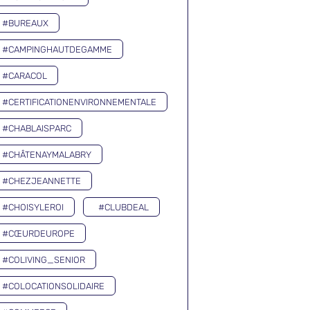
#BUREAUX
#CAMPINGHAUTDEGAMME
#CARACOL
#CERTIFICATIONENVIRONNEMENTALE
#CHABLAISPARC
#CHÂTENAYMALABRY
#CHEZJEANNETTE
#CHOISYLEROI
#CLUBDEAL
#CŒURDEUROPE
#COLIVING_SENIOR
#COLOCATIONSOLIDAIRE