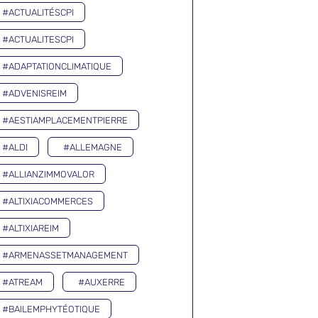
#ACTUALITÉSCPI
#ACTUALITESCPI
#ADAPTATIONCLIMATIQUE
#ADVENISREIM
#AESTIAMPLACEMENTPIERRE
#ALDI
#ALLEMAGNE
#ALLIANZIMMOVALOR
#ALTIXIACOMMERCES
#ALTIXIAREIM
#ARMENASSETMANAGEMENT
#ATREAM
#AUXERRE
#BAILEMPHYTÉOTIQUE