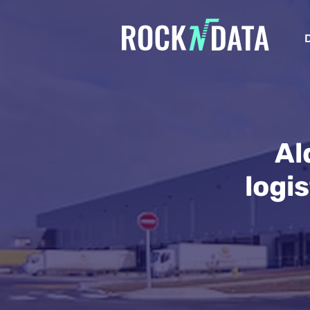
Al
logi