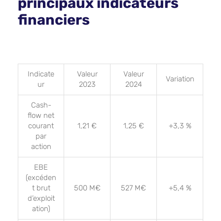
principaux indicateurs
financiers
Indicate
Valeur
Valeur
Variation
ur
2023
2024
Cash-
flow net
courant
1,21 €
1,25 €
+3,3 %
par
action
EBE
(excéden
t brut
500 M€
527 M€
+5,4 %
d’exploit
ation)