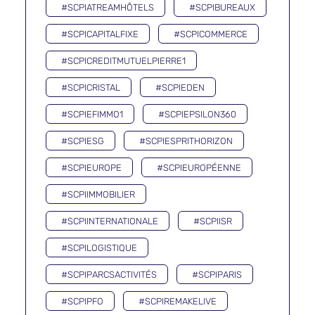
#SCPIATREAMHÔTELS
#SCPIBUREAUX
#SCPICAPITALFIXE
#SCPICOMMERCE
#SCPICREDITMUTUELPIERRE1
#SCPICRISTAL
#SCPIEDEN
#SCPIEFIMMO1
#SCPIEPSILON360
#SCPIESG
#SCPIESPRITHORIZON
#SCPIEUROPE
#SCPIEUROPÉENNE
#SCPIIMMOBILIER
#SCPIINTERNATIONALE
#SCPIISR
#SCPILOGISTIQUE
#SCPIPARCSACTIVITÉS
#SCPIPARIS
#SCPIPFO
#SCPIREMAKELIVE