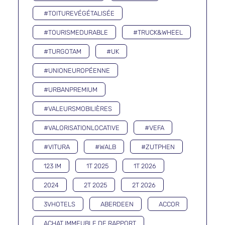
#TOITUREVÉGÉTALISÉE
#TOURISMEDURABLE
#TRUCK&WHEEL
#TURGOTAM
#UK
#UNIONEUROPÉENNE
#URBANPREMIUM
#VALEURSMOBILIÈRES
#VALORISATIONLOCATIVE
#VEFA
#VITURA
#WALB
#ZUTPHEN
123 IM
1T 2025
1T 2026
2024
2T 2025
2T 2026
3VHOTELS
ABERDEEN
ACCOR
ACHAT IMMEUBLE DE RAPPORT