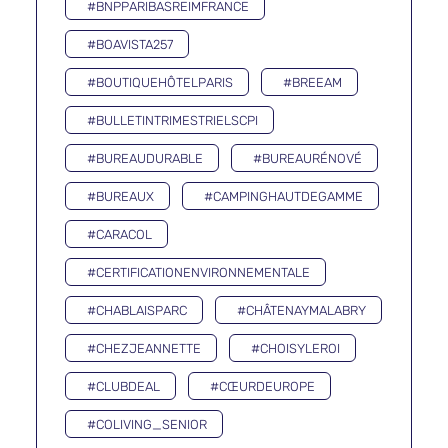
#BNPPARIBASREIMFRANCE
#BOAVISTA257
#BOUTIQUEHÔTELPARIS
#BREEAM
#BULLETINTRIMESTRIELSCPI
#BUREAUDURABLE
#BUREAURÉNOVÉ
#BUREAUX
#CAMPINGHAUTDEGAMME
#CARACOL
#CERTIFICATIONENVIRONNEMENTALE
#CHABLAISPARC
#CHÂTENAYMALABRY
#CHEZJEANNETTE
#CHOISYLEROI
#CLUBDEAL
#CŒURDEUROPE
#COLIVING_SENIOR