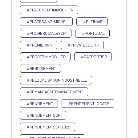
#PLACEMENTIMMOBILIER
#PLACESAINT-MICHEL
#PLEINAIR
#POCHESOCIALESCPI
#PORTUGAL
#PREMIERINN
#PRIVATEEQUITY
#PROJETIMMOBILIER
#RAPPORTISR
#REBOISEMENT
#RELOCALISATIONINDUSTRIELLE
#REMAKEASSETMANAGEMENT
#RENDEMENT
#RENDEMENTLOCATIF
#RENDEMENTSCPI
#RENDEMENTSCPI2025