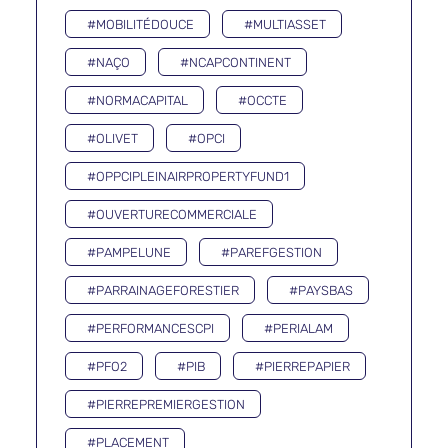
#MOBILITÉDOUCE
#MULTIASSET
#NAÇO
#NCAPCONTINENT
#NORMACAPITAL
#OCCTE
#OLIVET
#OPCI
#OPPCIPLEINAIRPROPERTYFUND1
#OUVERTURECOMMERCIALE
#PAMPELUNE
#PAREFGESTION
#PARRAINAGEFORESTIER
#PAYSBAS
#PERFORMANCESCPI
#PERIALAM
#PFO2
#PIB
#PIERREPAPIER
#PIERREPREMIERGESTION
#PLACEMENT