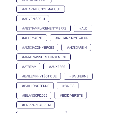
#ADAPTATIONCLIMATIQUE
#ADVENISREIM
#AESTIAMPLACEMENTPIERRE
#ALDI
#ALLEMAGNE
#ALLIANZIMMOVALOR
#ALTIXIACOMMERCES
#ALTIXIAREIM
#ARMENASSETMANAGEMENT
#ATREAM
#AUXERRE
#BAILEMPHYTÉOTIQUE
#BAILFERME
#BAILLONGTERME
#BALTIS
#BILANSCPI2025
#BIODIVERSITÉ
#BNPPARIBASREIM