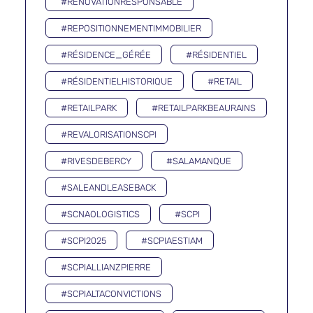
#RÉNOVATIONRESPONSABLE
#REPOSITIONNEMENTIMMOBILIER
#RÉSIDENCE_GÉRÉE
#RÉSIDENTIEL
#RÉSIDENTIELHISTORIQUE
#RETAIL
#RETAILPARK
#RETAILPARKBEAURAINS
#REVALORISATIONSCPI
#RIVESDEBERCY
#SALAMANQUE
#SALEANDLEASEBACK
#SCNAOLOGISTICS
#SCPI
#SCPI2025
#SCPIAESTIAM
#SCPIALLIANZPIERRE
#SCPIALTACONVICTIONS