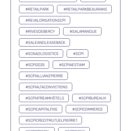
#RETAILPARK
#RETAILPARKBEAURAINS
#REVALORISATIONSCPI
#RIVESDEBERCY
#SALAMANQUE
#SALEANDLEASEBACK
#SCNAOLOGISTICS
#SCPI
#SCPI2025
#SCPIAESTIAM
#SCPIALLIANZPIERRE
#SCPIALTACONVICTIONS
#SCPIATREAMHÔTELS
#SCPIBUREAUX
#SCPICAPITALFIXE
#SCPICOMMERCE
#SCPICREDITMUTUELPIERRE1