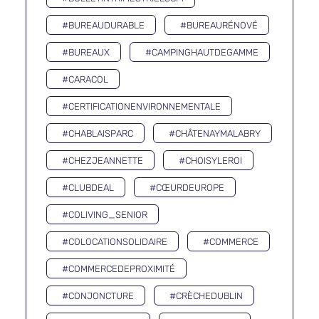
#BUREAUDURABLE
#BUREAURÉNOVÉ
#BUREAUX
#CAMPINGHAUTDEGAMME
#CARACOL
#CERTIFICATIONENVIRONNEMENTALE
#CHABLAISPARC
#CHÂTENAYMALABRY
#CHEZJEANNETTE
#CHOISYLEROI
#CLUBDEAL
#CŒURDEUROPE
#COLIVING_SENIOR
#COLOCATIONSOLIDAIRE
#COMMERCE
#COMMERCEDEPROXIMITÉ
#CONJONCTURE
#CRÈCHEDUBLIN