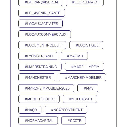
#LAFRANÇAISEREM
#LEGREENWICH
#LF_AVENIR_SANTÉ
#LOCAUXACTIVITÉS
#LOCAUXCOMMERCIAUX
#LOGEMENTINCLUSIF
#LOGISTIQUE
#LYONGERLAND
#MAERSK
#MAERSKTRAINING
#MAGELLIMREIM
#MANCHESTER
#MARCHÉIMMOBILIER
#MARCHEIMMOBILIER2025
#MAS
#MOBILITÉDOUCE
#MULTIASSET
#NAÇO
#NCAPCONTINENT
#NORMACAPITAL
#OCCTE