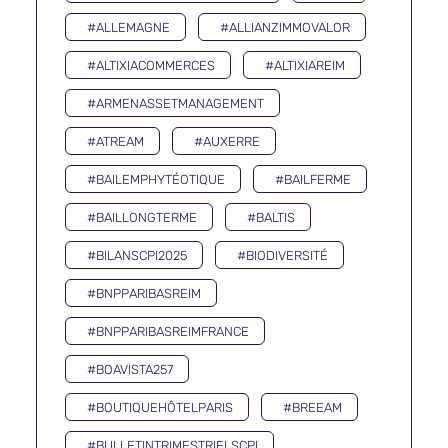
#ALLEMAGNE
#ALLIANZIMMOVALOR
#ALTIXIACOMMERCES
#ALTIXIAREIM
#ARMENASSETMANAGEMENT
#ATREAM
#AUXERRE
#BAILEMPHYTÉOTIQUE
#BAILFERME
#BAILLONGTERME
#BALTIS
#BILANSCPI2025
#BIODIVERSITÉ
#BNPPARIBASREIM
#BNPPARIBASREIMFRANCE
#BOAVISTA257
#BOUTIQUEHÔTELPARIS
#BREEAM
#BULLETINTRIMESTRIELSCPI