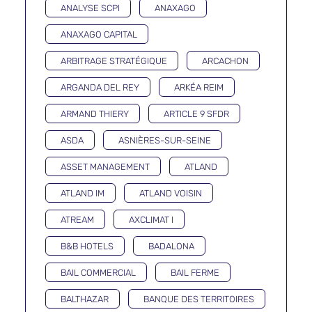
ANALYSE SCPI
ANAXAGO
ANAXAGO CAPITAL
ARBITRAGE STRATÉGIQUE
ARCACHON
ARGANDA DEL REY
ARKÉA REIM
ARMAND THIERY
ARTICLE 9 SFDR
ASDA
ASNIÈRES-SUR-SEINE
ASSET MANAGEMENT
ATLAND
ATLAND IM
ATLAND VOISIN
ATREAM
AXCLIMAT I
B&B HOTELS
BADALONA
BAIL COMMERCIAL
BAIL FERME
BALTHAZAR
BANQUE DES TERRITOIRES