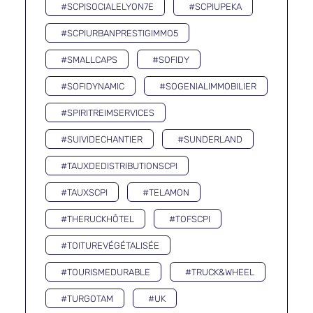
#SCPISOCIALELYON7E
#SCPIUPEKA
#SCPIURBANPRESTIGIMMO5
#SMALLCAPS
#SOFIDY
#SOFIDYNAMIC
#SOGENIALIMMOBILIER
#SPIRITREIMSERVICES
#SUIVIDECHANTIER
#SUNDERLAND
#TAUXDEDISTRIBUTIONSCPI
#TAUXSCPI
#TELAMON
#THERUCKHÔTEL
#TOFSCPI
#TOITUREVÉGÉTALISÉE
#TOURISMEDURABLE
#TRUCK&WHEEL
#TURGOTAM
#UK