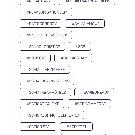
#RETAILPARK
#RETAILPARKBEAURAINS
#REVALORISATIONSCPI
#RIVESDEBERCY
#SALAMANQUE
#SALEANDLEASEBACK
#SCNAOLOGISTICS
#SCPI
#SCPI2025
#SCPIAESTIAM
#SCPIALLIANZPIERRE
#SCPIALTACONVICTIONS
#SCPIATREAMHÔTELS
#SCPIBUREAUX
#SCPICAPITALFIXE
#SCPICOMMERCE
#SCPICREDITMUTUELPIERRE1
#SCPICRISTAL
#SCPIEDEN