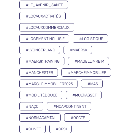
#LF_AVENIR_SANTÉ
#LOCAUXACTIVITÉS
#LOCAUXCOMMERCIAUX
#LOGEMENTINCLUSIF
#LOGISTIQUE
#LYONGERLAND
#MAERSK
#MAERSKTRAINING
#MAGELLIMREIM
#MANCHESTER
#MARCHÉIMMOBILIER
#MARCHEIMMOBILIER2025
#MAS
#MOBILITÉDOUCE
#MULTIASSET
#NAÇO
#NCAPCONTINENT
#NORMACAPITAL
#OCCTE
#OLIVET
#OPCI