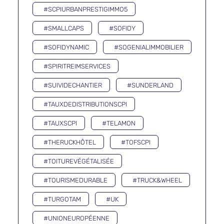
#SCPIURBANPRESTIGIMMO5
#SMALLCAPS
#SOFIDY
#SOFIDYNAMIC
#SOGENIALIMMOBILIER
#SPIRITREIMSERVICES
#SUIVIDECHANTIER
#SUNDERLAND
#TAUXDEDISTRIBUTIONSCPI
#TAUXSCPI
#TELAMON
#THERUCKHÔTEL
#TOFSCPI
#TOITUREVÉGÉTALISÉE
#TOURISMEDURABLE
#TRUCK&WHEEL
#TURGOTAM
#UK
#UNIONEUROPÉENNE