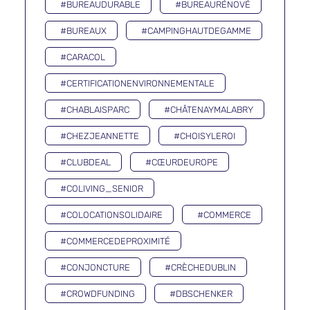
#BUREAUDURABLE
#BUREAURÉNOVÉ
#BUREAUX
#CAMPINGHAUTDEGAMME
#CARACOL
#CERTIFICATIONENVIRONNEMENTALE
#CHABLAISPARC
#CHÂTENAYMALABRY
#CHEZJEANNETTE
#CHOISYLEROI
#CLUBDEAL
#CŒURDEUROPE
#COLIVING_SENIOR
#COLOCATIONSOLIDAIRE
#COMMERCE
#COMMERCEDEPROXIMITÉ
#CONJONCTURE
#CRÈCHEDUBLIN
#CROWDFUNDING
#DBSCHENKER