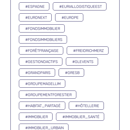
#ESPAGNE
#EURIALLOGISTIQUEEST
#EURONEXT
#EUROPE
#FONDSIMMOBILIER
#FONDSIMMOBILIERS
#FORÊTFRANÇAISE
#FREIDRICHMERZ
#GESTIONDACTIFS
#GLEVENTS
#GRANDPARIS
#GRESB
#GROUPEMAGELLIM
#GROUPEMENTFORESTIER
#HABITAT_PARTAGÉ
#HÔTELLERIE
#IMMOBILIER
#IMMOBILIER_SANTÉ
#IMMOBILIER_URBAIN