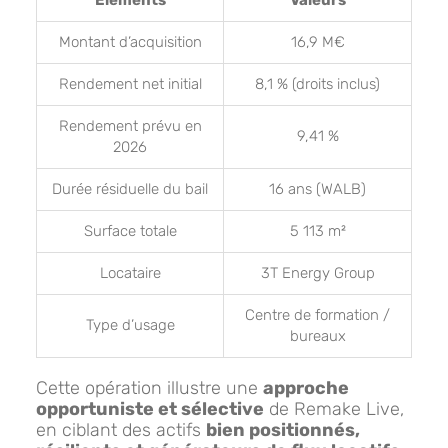
Éléments
Valeurs
Montant d’acquisition
16,9 M€
Rendement net initial
8,1 % (droits inclus)
Rendement prévu en
9,41 %
2026
Durée résiduelle du bail
16 ans (WALB)
Surface totale
5 113 m²
Locataire
3T Energy Group
Centre de formation /
Type d’usage
bureaux
Cette opération illustre une
approche
opportuniste et sélective
de Remake Live,
en ciblant des actifs
bien positionnés,