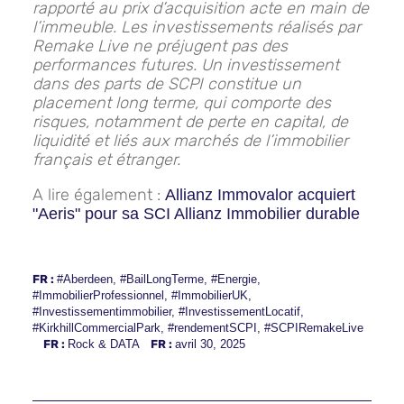
rapporté au prix d’acquisition acte en main de
l’immeuble. Les investissements réalisés par
Remake Live ne préjugent pas des
performances futures. Un investissement
dans des parts de SCPI constitue un
placement long terme, qui comporte des
risques, notamment de perte en capital, de
liquidité et liés aux marchés de l’immobilier
français et étranger.
A lire également :
Allianz Immovalor acquiert
"Aeris" pour sa SCI Allianz Immobilier durable
FR :
#Aberdeen
,
#BailLongTerme
,
#Energie
,
#ImmobilierProfessionnel
,
#ImmobilierUK
,
#Investissementimmobilier
,
#InvestissementLocatif
,
#KirkhillCommercialPark
,
#rendementSCPI
,
#SCPIRemakeLive
FR :
Rock & DATA
FR :
avril 30, 2025