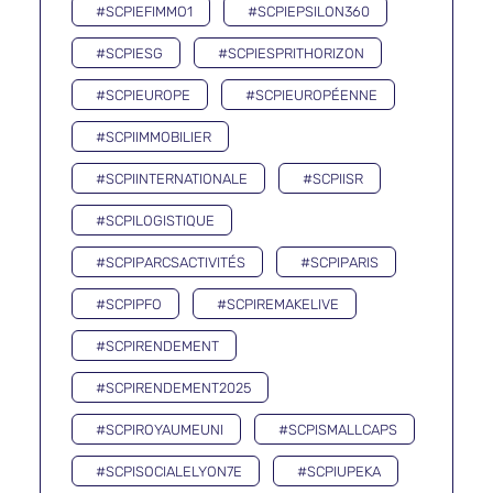
#SCPIEFIMMO1
#SCPIEPSILON360
#SCPIESG
#SCPIESPRITHORIZON
#SCPIEUROPE
#SCPIEUROPÉENNE
#SCPIIMMOBILIER
#SCPIINTERNATIONALE
#SCPIISR
#SCPILOGISTIQUE
#SCPIPARCSACTIVITÉS
#SCPIPARIS
#SCPIPFO
#SCPIREMAKELIVE
#SCPIRENDEMENT
#SCPIRENDEMENT2025
#SCPIROYAUMEUNI
#SCPISMALLCAPS
#SCPISOCIALELYON7E
#SCPIUPEKA