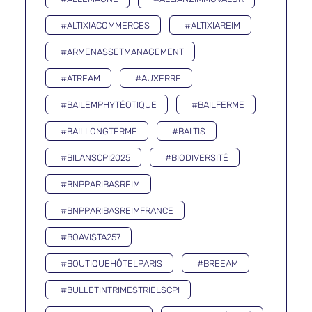
#ALTIXIACOMMERCES
#ALTIXIAREIM
#ARMENASSETMANAGEMENT
#ATREAM
#AUXERRE
#BAILEMPHYTÉOTIQUE
#BAILFERME
#BAILLONGTERME
#BALTIS
#BILANSCPI2025
#BIODIVERSITÉ
#BNPPARIBASREIM
#BNPPARIBASREIMFRANCE
#BOAVISTA257
#BOUTIQUEHÔTELPARIS
#BREEAM
#BULLETINTRIMESTRIELSCPI