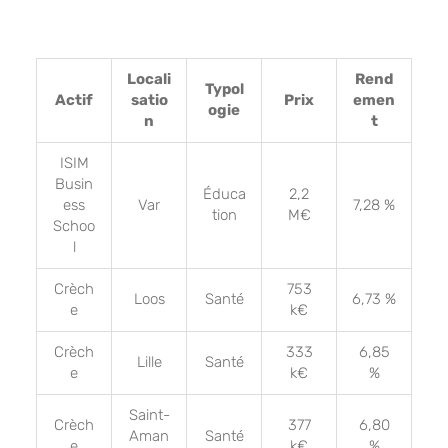
Locali
Rend
Typol
Actif
satio
Prix
emen
ogie
n
t
ISIM
Busin
Éduca
2,2
ess
Var
7,28 %
tion
M€
Schoo
l
Crèch
753
Loos
Santé
6,73 %
e
k€
Crèch
333
6,85
Lille
Santé
e
k€
%
Saint-
Crèch
377
6,80
Aman
Santé
e
k€
%