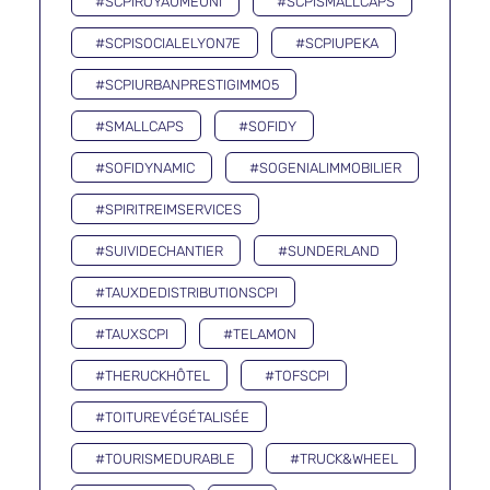
#SCPIROYAUMEUNI
#SCPISMALLCAPS
#SCPISOCIALELYON7E
#SCPIUPEKA
#SCPIURBANPRESTIGIMMO5
#SMALLCAPS
#SOFIDY
#SOFIDYNAMIC
#SOGENIALIMMOBILIER
#SPIRITREIMSERVICES
#SUIVIDECHANTIER
#SUNDERLAND
#TAUXDEDISTRIBUTIONSCPI
#TAUXSCPI
#TELAMON
#THERUCKHÔTEL
#TOFSCPI
#TOITUREVÉGÉTALISÉE
#TOURISMEDURABLE
#TRUCK&WHEEL