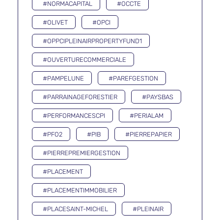
#NORMACAPITAL
#OCCTE
#OLIVET
#OPCI
#OPPCIPLEINAIRPROPERTYFUND1
#OUVERTURECOMMERCIALE
#PAMPELUNE
#PAREFGESTION
#PARRAINAGEFORESTIER
#PAYSBAS
#PERFORMANCESCPI
#PERIALAM
#PFO2
#PIB
#PIERREPAPIER
#PIERREPREMIERGESTION
#PLACEMENT
#PLACEMENTIMMOBILIER
#PLACESAINT-MICHEL
#PLEINAIR