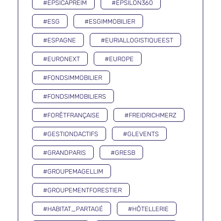
#EPSICAPREIM
#EPSILON360
#ESG
#ESGIMMOBILIER
#ESPAGNE
#EURIALLOGISTIQUEEST
#EURONEXT
#EUROPE
#FONDSIMMOBILIER
#FONDSIMMOBILIERS
#FORÊTFRANÇAISE
#FREIDRICHMERZ
#GESTIONDACTIFS
#GLEVENTS
#GRANDPARIS
#GRESB
#GROUPEMAGELLIM
#GROUPEMENTFORESTIER
#HABITAT_PARTAGÉ
#HÔTELLERIE