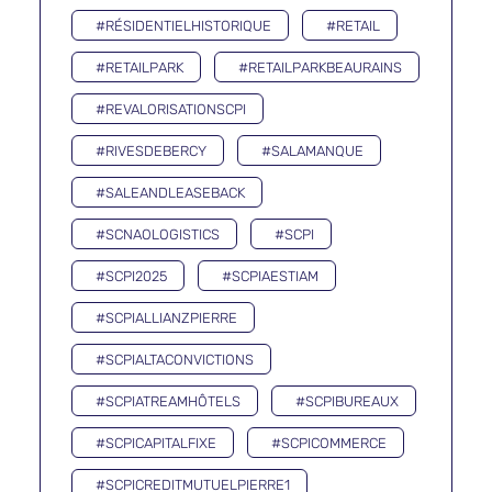
#RÉSIDENTIELHISTORIQUE
#RETAIL
#RETAILPARK
#RETAILPARKBEAURAINS
#REVALORISATIONSCPI
#RIVESDEBERCY
#SALAMANQUE
#SALEANDLEASEBACK
#SCNAOLOGISTICS
#SCPI
#SCPI2025
#SCPIAESTIAM
#SCPIALLIANZPIERRE
#SCPIALTACONVICTIONS
#SCPIATREAMHÔTELS
#SCPIBUREAUX
#SCPICAPITALFIXE
#SCPICOMMERCE
#SCPICREDITMUTUELPIERRE1