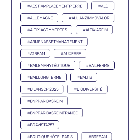
#AESTIAMPLACEMENTPIERRE
#ALDI
#ALLEMAGNE
#ALLIANZIMMOVALOR
#ALTIXIACOMMERCES
#ALTIXIAREIM
#ARMENASSETMANAGEMENT
#ATREAM
#AUXERRE
#BAILEMPHYTÉOTIQUE
#BAILFERME
#BAILLONGTERME
#BALTIS
#BILANSCPI2025
#BIODIVERSITÉ
#BNPPARIBASREIM
#BNPPARIBASREIMFRANCE
#BOAVISTA257
#BOUTIQUEHÔTELPARIS
#BREEAM