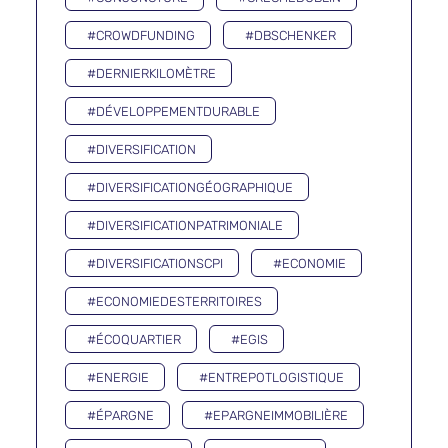
#CROWDFUNDING
#DBSCHENKER
#DERNIERKILOMÈTRE
#DÉVELOPPEMENTDURABLE
#DIVERSIFICATION
#DIVERSIFICATIONGÉOGRAPHIQUE
#DIVERSIFICATIONPATRIMONIALE
#DIVERSIFICATIONSCPI
#ECONOMIE
#ECONOMIEDESTERRITOIRES
#ÉCOQUARTIER
#EGIS
#ENERGIE
#ENTREPOTLOGISTIQUE
#ÉPARGNE
#EPARGNEIMMOBILIÈRE