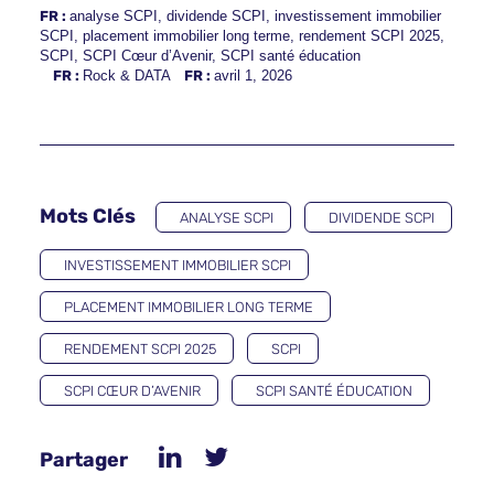
FR :
analyse SCPI
,
dividende SCPI
,
investissement immobilier
SCPI
,
placement immobilier long terme
,
rendement SCPI 2025
,
SCPI
,
SCPI Cœur d’Avenir
,
SCPI santé éducation
FR :
Rock & DATA
FR :
avril 1, 2026
Mots Clés
ANALYSE SCPI
DIVIDENDE SCPI
INVESTISSEMENT IMMOBILIER SCPI
PLACEMENT IMMOBILIER LONG TERME
RENDEMENT SCPI 2025
SCPI
SCPI CŒUR D’AVENIR
SCPI SANTÉ ÉDUCATION
Partager