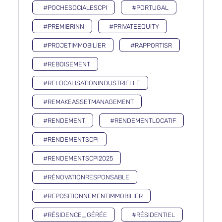
#POCHESOCIALESCPI
#PORTUGAL
#PREMIERINN
#PRIVATEEQUITY
#PROJETIMMOBILIER
#RAPPORTISR
#REBOISEMENT
#RELOCALISATIONINDUSTRIELLE
#REMAKEASSETMANAGEMENT
#RENDEMENT
#RENDEMENTLOCATIF
#RENDEMENTSCPI
#RENDEMENTSCPI2025
#RÉNOVATIONRESPONSABLE
#REPOSITIONNEMENTIMMOBILIER
#RÉSIDENCE_GÉRÉE
#RÉSIDENTIEL