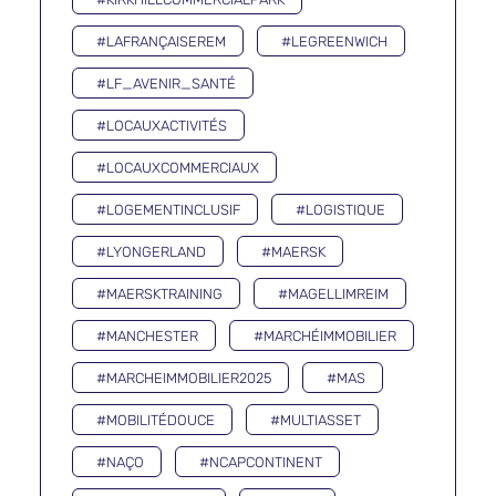
#LAFRANÇAISEREM
#LEGREENWICH
#LF_AVENIR_SANTÉ
#LOCAUXACTIVITÉS
#LOCAUXCOMMERCIAUX
#LOGEMENTINCLUSIF
#LOGISTIQUE
#LYONGERLAND
#MAERSK
#MAERSKTRAINING
#MAGELLIMREIM
#MANCHESTER
#MARCHÉIMMOBILIER
#MARCHEIMMOBILIER2025
#MAS
#MOBILITÉDOUCE
#MULTIASSET
#NAÇO
#NCAPCONTINENT