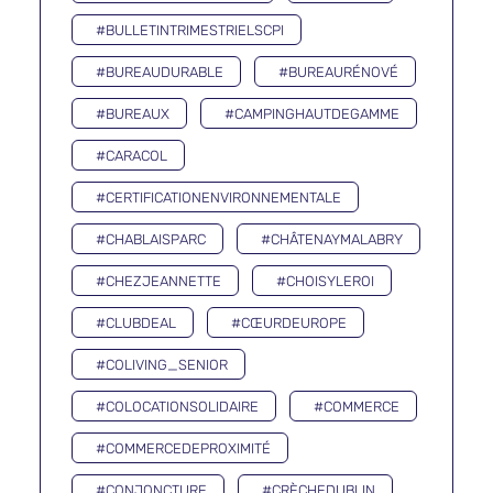
#BULLETINTRIMESTRIELSCPI
#BUREAUDURABLE
#BUREAURÉNOVÉ
#BUREAUX
#CAMPINGHAUTDEGAMME
#CARACOL
#CERTIFICATIONENVIRONNEMENTALE
#CHABLAISPARC
#CHÂTENAYMALABRY
#CHEZJEANNETTE
#CHOISYLEROI
#CLUBDEAL
#CŒURDEUROPE
#COLIVING_SENIOR
#COLOCATIONSOLIDAIRE
#COMMERCE
#COMMERCEDEPROXIMITÉ
#CONJONCTURE
#CRÈCHEDUBLIN